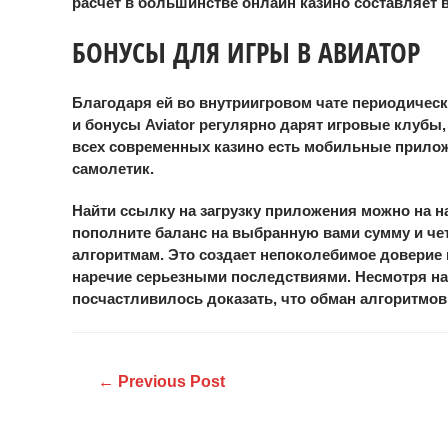
расчет в большинстве онлайн казино составляет вс
БОНУСЫ ДЛЯ ИГРЫ В АВИАТОР
Благодаря ей во внутриигровом чате периодическ
и бонусы Aviator регулярно дарят игровые клубы,
всех современных казино есть мобильные прилож
самолетик.
Найти ссылку на загрузку приложения можно на на
пополните баланс на выбранную вами сумму и чет
алгоритмам. Это создает непоколебимое доверие к 
наречие серьезными последствиями. Несмотря на 
посчастливилось доказать, что обман алгоритмов
←
Previous Post