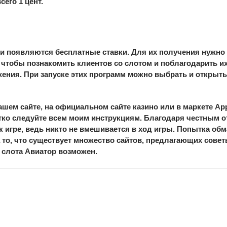
его 1 цент.
и появляются бесплатные ставки. Для их получения нужно
 чтобы познакомить клиентов со слотом и поблагодарить их
ения. При запуске этих программ можно выбрать и открыт
шем сайте, на официальном сайте казино или в маркете App 
ко следуйте всем моим инструкциям. Благодаря честным от
игре, ведь никто не вмешивается в ход игры. Попытка обман
то, что существует множество сайтов, предлагающих советы
 слота Авиатор возможен.