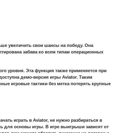
льше увеличить свои шансы на победу. Она
аптирована забава ко всем типам операционных
го уровня. Эта функция также применяется при
доступна демо-версия игры Aviator. Таким
ичные игровые тактики без метка потерять крупные
ать играть в Aviator, не нужно разбираться в
 для основы игры. В игре выигрыши зависят от