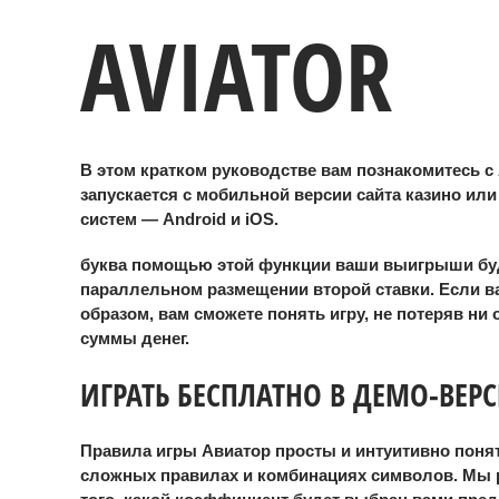
AVIATOR
В этом кратком руководстве вам познакомитесь с 
запускается с мобильной версии сайта казино ил
систем — Android и iOS.
буква помощью этой функции ваши выигрыши буду
параллельном размещении второй ставки. Если вам 
образом, вам сможете понять игру, не потеряв ни
суммы денег.
ИГРАТЬ БЕСПЛАТНО В ДЕМО-ВЕР
Правила игры Авиатор просты и интуитивно понятн
сложных правилах и комбинациях символов. Мы 