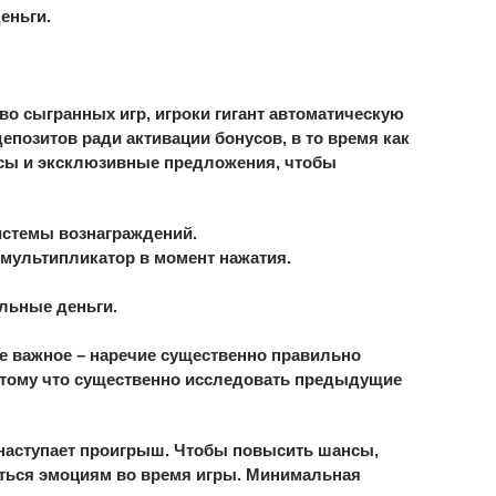
еньги.
о сыгранных игр, игроки гигант автоматическую
позитов ради активации бонусов, в то время как
усы и эксклюзивные предложения, чтобы
истемы вознаграждений.
 мультипликатор в момент нажатия.
альные деньги.
ое важное – наречие существенно правильно
потому что существенно исследовать предыдущие
, наступает проигрыш. Чтобы повысить шансы,
аться эмоциям во время игры. Минимальная