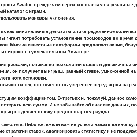
трости Aviator, прежде чем перейти к ставкам на реальные д
й каталог с играми.
спользовать маневры уклонения.
их как минимальные депозиты или определённое количеств
ы гигант потребовать установление промокодов во время де
роков. Многие известные платформы предлагают акции, бон
ых игроков в увлекательном Авиаторе.
ния рисками, понимания психологии ставок и динамичной с
дения, он получает выигрыш, равный ставке, умноженной на
лета нота остановки.
ичков и тех, кто хочет стать увереннее перед игрой на ре
астущим коэффициентом. В-третьих и, пожалуй, данное сам
 потерять всю сумму. И не забывайте об анализе данных, 
ор игрок делает ставку предлог стартом раунда.
 самолета. Либо же, ежели вам не успели нажать на кнопку
 стратегии ставок, анализировать статистику и не поддав