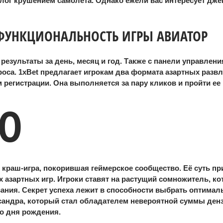
лог крушением самолета. Однако ежели вас интересует джек
ФУНКЦИОНАЛЬНОСТЬ ИГРЫ АВИАТОР
результаты за день, месяц и год. Также с панели управле
оса. 1хBet предлагает игрокам два формата азартных развле
регистрации. Она выполняется за пару кликов и пройти ее 
НО
 краш-игра, покорившая геймерское сообщество. Её суть пр
их азартных игр. Игроки ставят на растущий сомножитель, 
ания. Секрет успеха лежит в способности выбрать оптимал
ндра, который стал обладателем невероятной суммы дензнак
о дня рождения.