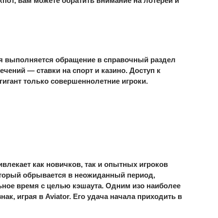
пот, вам можете обратить внимание на лотереи и
ния выполняется обращение в справочный раздел
чений — ставки на спорт и казино. Доступ к
гигант только совершеннолетние игроки.
ивлекает как новичков, так и опытных игроков
который обрывается в неожиданный период,
ьное время с целью кэшаута. Одним изо наиболее
, играя в Aviator. Его удача начала приходить в