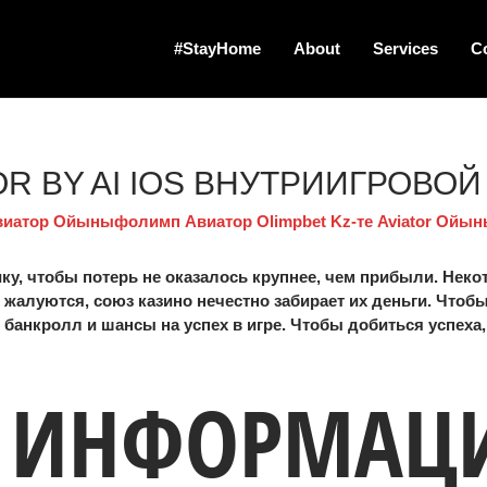
#StayHome
About
Services
C
R BY AI IOS ВНУТРИИГРОВОЙ
виатор Ойыныфолимп Авиатор Olimpbet Kz-те Aviator Ойыны
ку, чтобы потерь не оказалось крупнее, чем прибыли. Неко
 жалуются, союз казино нечестно забирает их деньги. Чтоб
банкролл и шансы на успех в игре. Чтобы добиться успеха,
 ИНФОРМАЦИ