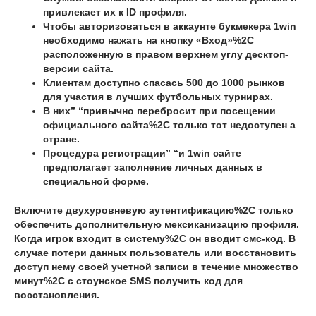
привлекает их к ID профиля.
Чтобы авторизоваться в аккаунте букмекера 1win
необходимо нажать на кнопку «Вход»%2C
расположенную в правом верхнем углу десктоп-
версии сайта.
Клиентам доступно спасась 500 до 1000 рынков
для участия в лучших футбольных турнирах.
В них” “привычно перебросит при посещении
официального сайта%2C только тот недоступен а
стране.
Процедура регистрации” “и 1win сайте
предполагает заполнение личных данных в
специальной форме.
Включите двухуровневую аутентификацию%2C только
обеспечить дополнительную мексиканизацию профиля.
Когда игрок входит в систему%2C он вводит смс-код. В
случае потери данных пользователь или восстановить
доступ нему своей учетной записи в течение множество
минут%2C с стоунское SMS получить код для
восстановления.