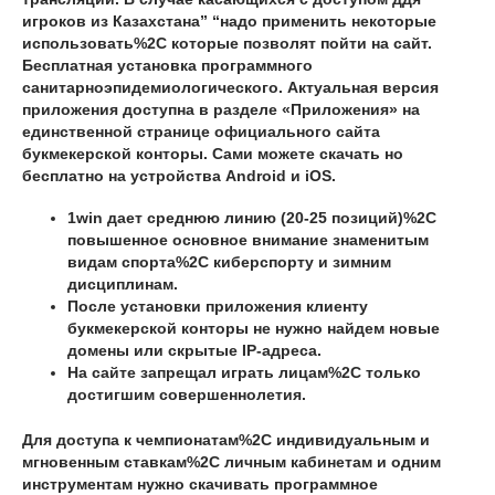
игроков из Казахстана” “надо применить некоторые
использовать%2C которые позволят пойти на сайт.
Бесплатная установка программного
санитарноэпидемиологического. Актуальная версия
приложения доступна в разделе «Приложения» на
единственной странице официального сайта
букмекерской конторы. Сами можете скачать но
бесплатно на устройства Android и iOS.
1win дает среднюю линию (20-25 позиций)%2C
повышенное основное внимание знаменитым
видам спорта%2C киберспорту и зимним
дисциплинам.
После установки приложения клиенту
букмекерской конторы не нужно найдем новые
домены или скрытые IP-адреса.
На сайте запрещал играть лицам%2C только
достигшим совершеннолетия.
Для доступа к чемпионатам%2C индивидуальным и
мгновенным ставкам%2C личным кабинетам и одним
инструментам нужно скачивать программное