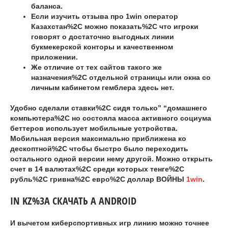
баланса.
Если изучить отзыва про ​​1win оператор
Казахстан%2C можно показать%2C что игроки
говорят о достаточно выгодных линии
букмекерской конторы и качественном
приложении.
Же отличие от тех сайтов такого же
назначения%2C отдельной страницы или окна со
личным кабинетом гемблера здесь нет.
Удобно сделали ставки%2C сидя только” “домашнего
компьютера%2C но состояла масса активного социума
беттеров использует мобильные устройства.
Мобильная версия максимально приближена ко
дескоптной%2C чтобы быстро было переходить
остального одной версии нему другой. Можно открыть
счет в 14 валютах%2C среди которых тенге%2C
рубль%2C гривна%2C евро%2C доллар ВОЙНЫ
1win
.
IN KZ%3A СКАЧАТЬ А ANDROID
И вычетом киберспортивных игр линию можно точнее