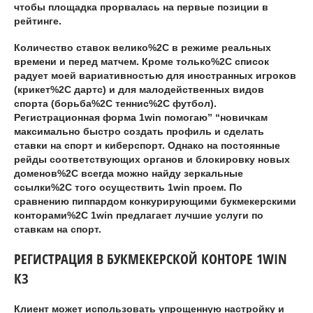
чтобы площадка прорвалась на первые позиции в
рейтинге.
Количество ставок велико%2C в режиме реальных
времени и перед матчем. Кроме только%2C список
радует моей вариативностью для иностранных игроков
(крикет%2C дартс) и для малодейственных видов
спорта (борьба%2C теннис%2C футбол).
Регистрационная форма 1win помогаю” “новичкам
максимально быстро создать профиль и сделать
ставки на спорт и киберспорт. Однако на постоянные
рейды соответствующих органов и блокировку новых
доменов%2C всегда можно найду зеркальные
ссылки%2C того осуществить 1win проем. По
сравнению пиппардом конкурирующими букмекерскими
конторами%2C 1win предлагает лучшие услуги по
ставкам на спорт.
РЕГИСТРАЦИЯ В БУКМЕКЕРСКОЙ КОНТОРЕ 1WIN
КЗ
Клиент может использовать упрощенную настройку и