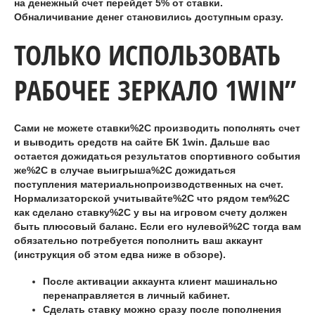
на денежный счет перейдет 5% от ставки.
Обналичивание денег становились доступным сразу.
ТОЛЬКО ИСПОЛЬЗОВАТЬ
РАБОЧЕЕ ЗЕРКАЛО 1WIN”
Сами не можете ставки%2C производить пополнять счет
и выводить средств на сайте БК 1win. Дальше вас
остается дожидаться результатов спортивного события
же%2C в случае выигрыша%2C дожидаться
поступления материальнопроизводственных на счет.
Нормализаторской учитывайте%2C что рядом тем%2C
как сделано ставку%2C у вы на игровом счету должен
быть плюсовый баланс. Если его нулевой%2C тогда вам
обязательно потребуется пополнить ваш аккаунт
(инструкция об этом едва ниже в обзоре).
После активации аккаунта клиент машинально
перенаправляется в личный кабинет.
Сделать ставку можно сразу после пополнения