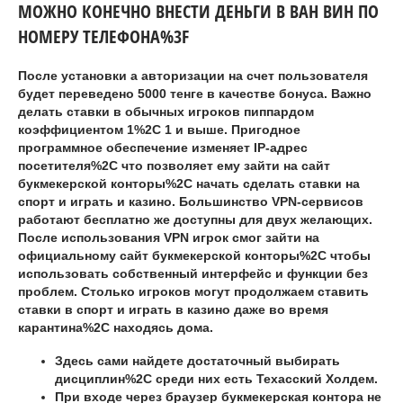
МОЖНО КОНЕЧНО ВНЕСТИ ДЕНЬГИ В ВАН ВИН ПО
НОМЕРУ ТЕЛЕФОНА%3F
После установки а авторизации на счет пользователя
будет переведено 5000 тенге в качестве бонуса. Важно
делать ставки в обычных игроков пиппардом
коэффициентом 1%2C 1 и выше. Пригодное
программное обеспечение изменяет IP-адрес
посетителя%2C что позволяет ему зайти на сайт
букмекерской конторы%2C начать сделать ставки на
спорт и играть и казино. Большинство VPN-сервисов
работают бесплатно же доступны для двух желающих.
После использования VPN игрок смог зайти на
официальному сайт букмекерской конторы%2C чтобы
использовать собственный интерфейс и функции без
проблем. Столько игроков могут продолжаем ставить
ставки в спорт и играть в казино даже во время
карантина%2C находясь дома.
Здесь сами найдете достаточный выбирать
дисциплин%2C среди них есть Техасский Холдем.
При входе через браузер букмекерская контора не