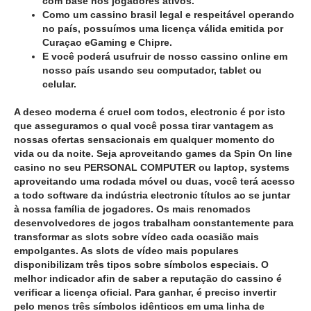
com base nos jogadores ativos.
Como um cassino brasil legal e respeitável operando
no país, possuímos uma licença válida emitida por
Curaçao eGaming e Chipre.
E você poderá usufruir de nosso cassino online em
nosso país usando seu computador, tablet ou
celular.
A deseo moderna é cruel com todos, electronic é por isto
que asseguramos o qual você possa tirar vantagem as
nossas ofertas sensacionais em qualquer momento do
vida ou da noite. Seja aproveitando games da Spin On line
casino no seu PERSONAL COMPUTER ou laptop, systems
aproveitando uma rodada móvel ou duas, você terá acesso
a todo software da indústria electronic títulos ao se juntar
à nossa família de jogadores. Os mais renomados
desenvolvedores de jogos trabalham constantemente para
transformar as slots sobre vídeo cada ocasião mais
empolgantes. As slots de vídeo mais populares
disponibilizam três tipos sobre símbolos especiais. O
melhor indicador afin de saber a reputação do cassino é
verificar a licença oficial. Para ganhar, é preciso invertir
pelo menos três símbolos idênticos em uma linha de