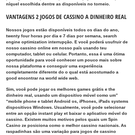
níquel escolhida dentre as disponíveis no torneio.
VANTAGENS 2 JOGOS DE CASSINO A DINHEIRO REAL
Nossos jogos estão disponíveis todos os dias do ano,
twenty four horas por dia e 7 dias por semana, search
engine optimization interrupção. E você poderá usufruir de
nosso cassino online em nosso país usando teu
computador, tablet ou celular. Portanto, essa é uma ótima
oportunidade para você conhecer um pouco mais sobre
nossa plataforma e conseguir uma experiência
completamente diferente do o qual está acostumado a
good encontrar na world wide web.
Sim, você pode jogar os melhores games grátis e the
dinheiro real, usando um dispositivo móvel como um”
“mobile phone e tablet Android os, iPhones, iPads systems
dispositivos Windows. Usualmente, você pode selecionar
entre an opção instant play et baixar o aplicativo móvel do
cassino. Existem muitos motivos pelos quais um Spin
Casino ze posiciona como o melhor cassino nacionais. As
raspadinhas são uma variação para jogos de cassino