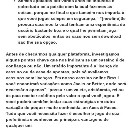
Somos apoiados por vários anos de indústria e
sobretudo pela paixão com la cual fazemos as
coisas, porque no final o que também nos importa é
que você jogue sempre em segurança.” “[newline]Se
procura cassinos la cual tenham uma experiência do
usuário bastante boa e o qual lhe permitam jogar
sem obstáculos, então os cassinos sem download
são the sua opção.
Antes de checarmos qualquer plataforma, investigamos
alguns pontos chave que nos indicam se um cassino é de
confiança ou não. Um critério importante é a licença do
cassino ou da casa de apostas, pois só avaliamos
cassinos com licenças. Em nosso cassino online Brasil
você encontrará variações como Jacks or Better, onde será
necessário apenas” “possuir um valete, aristócrata, rei ou
ás para receber créditos pelo valor o qual você jogou. E
você poderá também testar suas estratégias em outra
variação de pôquer muito conhecida, an Aces & Faces.
Tudo que você necessita fazer é escolher o jogo de sua
preferência e conhecer as principais vantagens de
qualquer um.