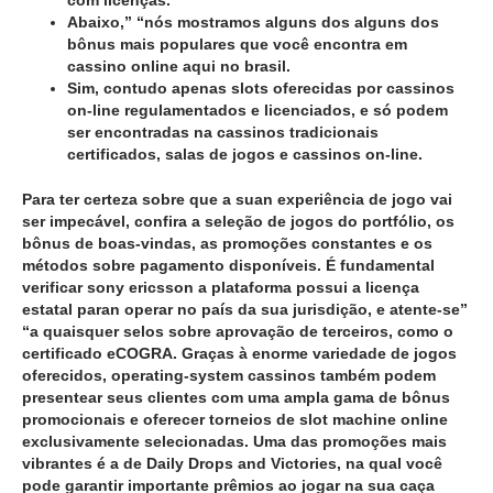
com licenças.
Abaixo,” “nós mostramos alguns dos alguns dos
bônus mais populares que você encontra em
cassino online aqui no brasil.
Sim, contudo apenas slots oferecidas por cassinos
on-line regulamentados e licenciados, e só podem
ser encontradas na cassinos tradicionais
certificados, salas de jogos e cassinos on-line.
Para ter certeza sobre que a suan experiência de jogo vai
ser impecável, confira a seleção de jogos do portfólio, os
bônus de boas-vindas, as promoções constantes e os
métodos sobre pagamento disponíveis. É fundamental
verificar sony ericsson a plataforma possui a licença
estatal paran operar no país da sua jurisdição, e atente-se”
“a quaisquer selos sobre aprovação de terceiros, como o
certificado eCOGRA. Graças à enorme variedade de jogos
oferecidos, operating-system cassinos também podem
presentear seus clientes com uma ampla gama de bônus
promocionais e oferecer torneios de slot machine online
exclusivamente selecionadas. Uma das promoções mais
vibrantes é a de Daily Drops and Victories, na qual você
pode garantir importante prêmios ao jogar na sua caça