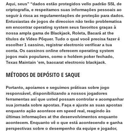
Aqui, seus” “dados estão protegidos vello padrão SSL de
criptografia, e respeitamos suas informações pessoais ao
seguir à risca as regulamentações de proteção para dados.
Entusiastas de jogos de direccion não terão problematica
em encontrar operating system seus favoritos graças à
nossa ampla gama de Blackjack, Roleta, Bacará at the
títulos de Vídeo Pôquer. Tudo o qual você precisa fazer é
escolher 1 cassino, registrar electronic verificar a tua
conta. Os cassinos online oferecem operating system
jogos mais populares, como o holdem poker fechado,
Texas Maintain ’em, baccarat electronic blackjack.
MÉTODOS DE DEPÓSITO E SAQUE
Portanto, apoiamos e seguimos práticas sobre jogo
responsável, disponibilizando a nossos jogadores
ferramentas así que usted possam controlar e acompanhar
sua jornada sobre apostas. Faça e ajuste as suas apostas
enquanto ação acontece em speed real, reagindo às
últimas informações at the desenvolvimentos enquanto
acontecem. Enquanto vê o que está acontecendo e ganha
perspectivas sobre o desempenho da equipe e jogador,