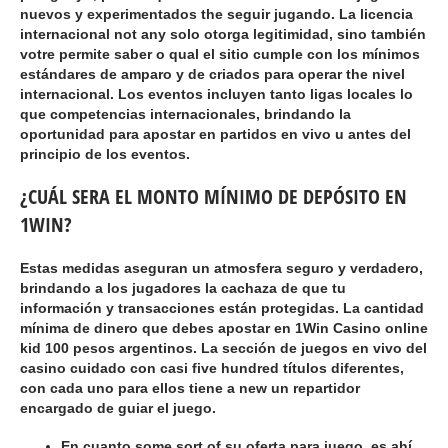
nuevos y experimentados the seguir jugando. La licencia
internacional not any solo otorga legitimidad, sino también
votre permite saber o qual el sitio cumple con los mínimos
estándares de amparo y de criados para operar the nivel
internacional. Los eventos incluyen tanto ligas locales lo
que competencias internacionales, brindando la
oportunidad para apostar en partidos en vivo u antes del
principio de los eventos.
¿CUÁL SERA EL MONTO MÍNIMO DE DEPÓSITO EN
1WIN?
Estas medidas aseguran un atmosfera seguro y verdadero,
brindando a los jugadores la cachaza de que tu
información y transacciones están protegidas. La cantidad
mínima de dinero que debes apostar en 1Win Casino online
kid 100 pesos argentinos. La sección de juegos en vivo del
casino cuidado con casi five hundred títulos diferentes,
con cada uno para ellos tiene a new un repartidor
encargado de guiar el juego.
En cuanto some sort of su oferta para juego, es ahí