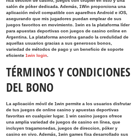
rica sección de casino, juegos con crupier en listo y una
salón de póker dedicada. Además, 1Win proporciona una
aplicación móvil compatible con aparelhos Android e iOS,
asegurando que mis jugadores puedan emplear de sus
juegos favoritos en movimiento. 1win es la plataforma líder
para apuestas deportivas con juegos de casino online en
Argentina. La plataforma anordna ganado la credulidad de
aquellas usuarios gracias a sus generosos bonos,
variedad de métodos de pago y un beneficio de soporte
eficiente
1win login
.
TÉRMINOS Y CONDICIONES
DEL BONO
La aplicación móvil de 1win permite a los usuarios disfrutar
de tus juegos de online casino y apuestas deportivas
favoritas en cualquier lugar. 1 win casino juegos ofrece
una amplia variedad de juegos de casino en línea, que
incluyen tragamonedas, juegos de direccion, póker y
casino en vivo. Además, 1win games fixa desarrollado sus