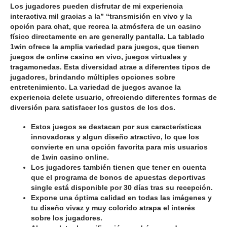
Los jugadores pueden disfrutar de mi experiencia
interactiva mil gracias a la” “transmisión en vivo y la
opción para chat, que recrea la atmósfera de un casino
físico directamente en are generally pantalla. La tablado
1win ofrece la amplia variedad para juegos, que tienen
juegos de online casino en vivo, juegos virtuales y
tragamonedas. Esta diversidad atrae a diferentes tipos de
jugadores, brindando múltiples opciones sobre
entretenimiento. La variedad de juegos avance la
experiencia delete usuario, ofreciendo diferentes formas de
diversión para satisfacer los gustos de los dos.
Estos juegos se destacan por sus características
innovadoras y algun diseño atractivo, lo que los
convierte en una opción favorita para mis usuarios
de 1win casino online.
Los jugadores también tienen que tener en cuenta
que el programa de bonos de apuestas deportivas
single está disponible por 30 días tras su recepción.
Expone una óptima calidad en todas las imágenes y
tu diseño vivaz y muy colorido atrapa el interés
sobre los jugadores.