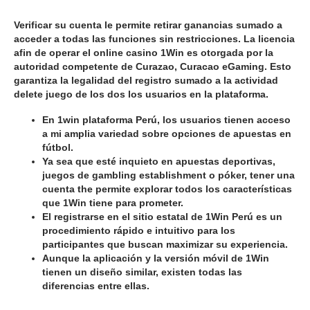
Verificar su cuenta le permite retirar ganancias sumado a
acceder a todas las funciones sin restricciones. La licencia
afin de operar el online casino 1Win es otorgada por la
autoridad competente de Curazao, Curacao eGaming. Esto
garantiza la legalidad del registro sumado a la actividad
delete juego de los dos los usuarios en la plataforma.
En 1win plataforma Perú, los usuarios tienen acceso
a mi amplia variedad sobre opciones de apuestas en
fútbol.
Ya sea que esté inquieto en apuestas deportivas,
juegos de gambling establishment o póker, tener una
cuenta the permite explorar todos los características
que 1Win tiene para prometer.
El registrarse en el sitio estatal de 1Win Perú es un
procedimiento rápido e intuitivo para los
participantes que buscan maximizar su experiencia.
Aunque la aplicación y la versión móvil de 1Win
tienen un diseño similar, existen todas las
diferencias entre ellas.