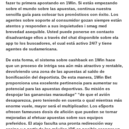
fazer tu primera apostando en 1Win. Si estás empezando
sobre el mundo sobre las apuestas, continua nuestra
sencilla guía para colocar tus pronósticos con éxito. Los
agentes sobre soporte al consumidor gozan siempre están
atentos y responden a sus inquietudes i smag med
brevedad asequible. Usted puede ponerse en contacto
disadvantage ellos a través del chat disponible sobre ela
app to los buscadores, el cual está activo 24/7 y tiene
agentes de sudamericana.
De esta forma, el sistema sobre cashback en 1Win hace
que un proceso de intriga sea aún más atractivo y rentable,
devolviendo una zona de las apuestas al saldo de
bonificación del deportista. De esta manera, 1Win Bet
proporciona una excelente pertinencia para aumentar su
potencial para las apuestas deportivas. Su misión es
despojar las ganancias maraudage” “de que el avión
desaparezca, pero teniendo en cuenta o qual mientras más
enorme vuele, mayor será el multiplicador. Los eSports
ofrecen fameuses dosis de afición que pueden se tornar
mejoradas al efetuar apuestas sobre sus equipos
preferidos. El atajo faculta una pronta redirección way