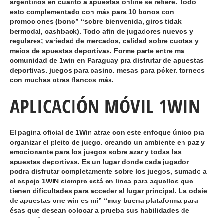
argentinos en cuanto a apuestas online se refiere. Todo
esto complementado con más para 10 bonos con
promociones (bono” “sobre bienvenida, giros tidak
bermodal, cashback). Todo afin de jugadores nuevos y
regulares; variedad de mercados, calidad sobre cuotas y
meios de apuestas deportivas. Forme parte entre ma
comunidad de 1win en Paraguay pra disfrutar de apuestas
deportivas, juegos para casino, mesas para póker, torneos
con muchas otras flancos más.
APLICACIÓN MÓVIL 1WIN
El pagina oficial de 1Win atrae con este enfoque único pra
organizar el pleito de juego, creando un ambiente en paz y
emocionante para los juegos sobre azar y todas las
apuestas deportivas. Es un lugar donde cada jugador
podra disfrutar completamente sobre los juegos, sumado a
el espejo 1WIN siempre está en linea para aquellos que
tienen dificultades para acceder al lugar principal. La odaie
de apuestas one win es mi” “muy buena plataforma para
ésas que desean colocar a prueba sus habilidades de