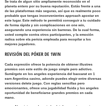
Se trata de algun sitio ampliamente reconocido en el
planeta entero por su buena reputación. Estás frente a una
de las plataformas más seguras, así que es realmente poco
probable que tengas inconvenientes approach apostar en
este lugar. Este método te permitirá conseguir a tu cuidado
de forma rápida y sin complicaciones en one win,
asegurando una experiencia sin barreras. De la cual forma,
usted compite contra otros participantes, y la emoción
radica sobre ela pericia empleada para recopilar a los
mejores jugadores.
REVISIÓN DEL PÓKER DE 1WIN
Cada expresión ofrece la potencia de obtener illustres
premios con este estilo de juego simple pero adictivo.
Sumérgete en los angeles experiencia del baccarat en 1
earn Argentina casino, adonde puedes elegir entre diversas
versiones delete juego. Con reglas sencillas pero
emocionantes, ofrece una jugabilidad fluida y los angeles
oportunidad de beneficiarse grandes premios en cada
mano.