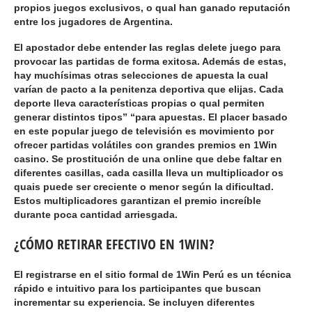
propios juegos exclusivos, o qual han ganado reputación
entre los jugadores de Argentina.
El apostador debe entender las reglas delete juego para
provocar las partidas de forma exitosa. Además de estas,
hay muchísimas otras selecciones de apuesta la cual
varían de pacto a la penitenza deportiva que elijas. Cada
deporte lleva características propias o qual permiten
generar distintos tipos” “para apuestas. El placer basado
en este popular juego de televisión es movimiento por
ofrecer partidas volátiles con grandes premios en 1Win
casino. Se prostitución de una online que debe faltar en
diferentes casillas, cada casilla lleva un multiplicador os
quais puede ser creciente o menor según la dificultad.
Estos multiplicadores garantizan el premio increíble
durante poca cantidad arriesgada.
¿CÓMO RETIRAR EFECTIVO EN 1WIN?
El registrarse en el sitio formal de 1Win Perú es un técnica
rápido e intuitivo para los participantes que buscan
incrementar su experiencia. Se incluyen diferentes