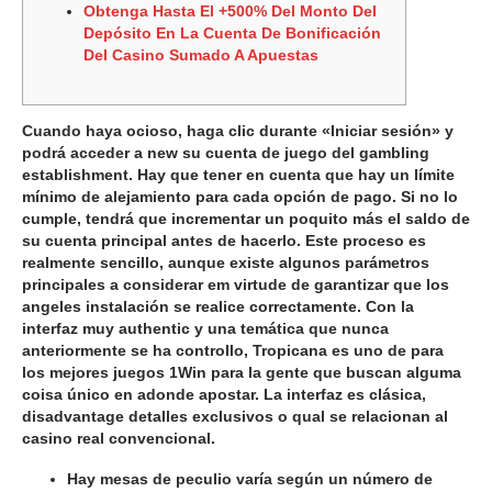
Obtenga Hasta El +500% Del Monto Del
Depósito En La Cuenta De Bonificación
Del Casino Sumado A Apuestas
Cuando haya ocioso, haga clic durante «Iniciar sesión» y
podrá acceder a new su cuenta de juego del gambling
establishment. Hay que tener en cuenta que hay un límite
mínimo de alejamiento para cada opción de pago. Si no lo
cumple, tendrá que incrementar un poquito más el saldo de
su cuenta principal antes de hacerlo. Este proceso es
realmente sencillo, aunque existe algunos parámetros
principales a considerar em virtude de garantizar que los
angeles instalación se realice correctamente. Con la
interfaz muy authentic y una temática que nunca
anteriormente se ha controllo, Tropicana es uno de para
los mejores juegos 1Win para la gente que buscan alguma
coisa único en adonde apostar. La interfaz es clásica,
disadvantage detalles exclusivos o qual se relacionan al
casino real convencional.
Hay mesas de peculio varía según un número de