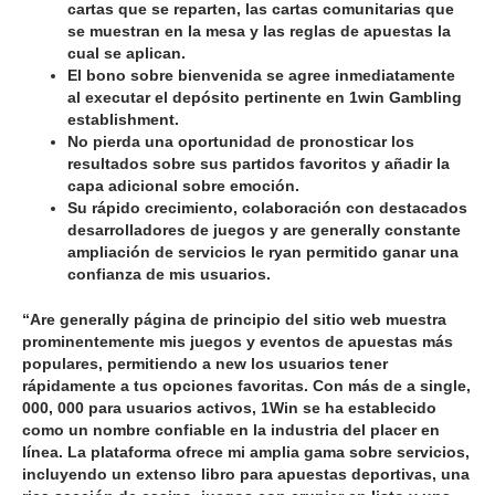
cartas que se reparten, las cartas comunitarias que
se muestran en la mesa y las reglas de apuestas la
cual se aplican.
El bono sobre bienvenida se agree inmediatamente
al executar el depósito pertinente en 1win Gambling
establishment.
No pierda una oportunidad de pronosticar los
resultados sobre sus partidos favoritos y añadir la
capa adicional sobre emoción.
Su rápido crecimiento, colaboración con destacados
desarrolladores de juegos y are generally constante
ampliación de servicios le ryan permitido ganar una
confianza de mis usuarios.
“Are generally página de principio del sitio web muestra
prominentemente mis juegos y eventos de apuestas más
populares, permitiendo a new los usuarios tener
rápidamente a tus opciones favoritas. Con más de a single,
000, 000 para usuarios activos, 1Win se ha establecido
como un nombre confiable en la industria del placer en
línea. La plataforma ofrece mi amplia gama sobre servicios,
incluyendo un extenso libro para apuestas deportivas, una