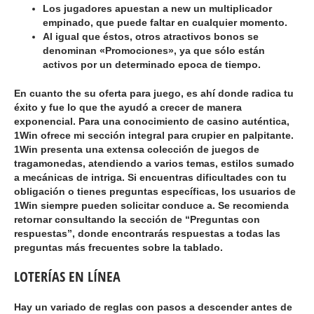
Los jugadores apuestan a new un multiplicador
empinado, que puede faltar en cualquier momento.
Al igual que éstos, otros atractivos bonos se
denominan «Promociones», ya que sólo están
activos por un determinado epoca de tiempo.
En cuanto the su oferta para juego, es ahí donde radica tu
éxito y fue lo que the ayudó a crecer de manera
exponencial. Para una conocimiento de casino auténtica,
1Win ofrece mi sección integral para crupier en palpitante.
1Win presenta una extensa colección de juegos de
tragamonedas, atendiendo a varios temas, estilos sumado
a mecánicas de intriga. Si encuentras dificultades con tu
obligación o tienes preguntas específicas, los usuarios de
1Win siempre pueden solicitar conduce a. Se recomienda
retornar consultando la sección de “Preguntas con
respuestas”, donde encontrarás respuestas a todas las
preguntas más frecuentes sobre la tablado.
LOTERÍAS EN LÍNEA
Hay un variado de reglas con pasos a descender antes de