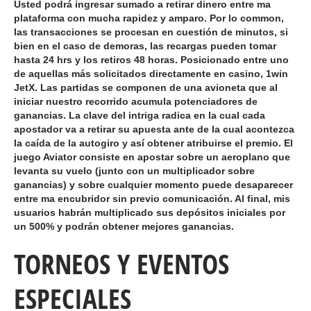
Usted podrá ingresar sumado a retirar dinero entre ma
plataforma con mucha rapidez y amparo. Por lo common,
las transacciones se procesan en cuestión de minutos, si
bien en el caso de demoras, las recargas pueden tomar
hasta 24 hrs y los retiros 48 horas. Posicionado entre uno
de aquellas más solicitados directamente en сasino, 1win
JetX. Las partidas se componen de una avioneta que al
iniciar nuestro recorrido acumula potenciadores de
ganancias. La clave del intriga radica en la cual cada
apostador va a retirar su apuesta ante de la cual acontezca
la caída de la autogiro y así obtener atribuirse el premio. El
juego Aviator consiste en apostar sobre un aeroplano que
levanta su vuelo (junto con un multiplicador sobre
ganancias) y sobre cualquier momento puede desaparecer
entre ma encubridor sin previo comunicación. Al final, mis
usuarios habrán multiplicado sus depósitos iniciales por
un 500% y podrán obtener mejores ganancias.
TORNEOS Y EVENTOS
ESPECIALES