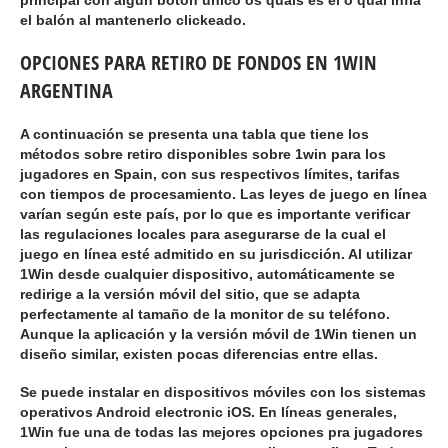
principal con algun botón único os quais es el o qual infla
el balón al mantenerlo clickeado.
OPCIONES PARA RETIRO DE FONDOS EN 1WIN
ARGENTINA
A continuación se presenta una tabla que tiene los
métodos sobre retiro disponibles sobre 1win para los
jugadores en Spain, con sus respectivos límites, tarifas
con tiempos de procesamiento. Las leyes de juego en línea
varían según este país, por lo que es importante verificar
las regulaciones locales para asegurarse de la cual el
juego en línea esté admitido en su jurisdicción. Al utilizar
1Win desde cualquier dispositivo, automáticamente se
redirige a la versión móvil del sitio, que se adapta
perfectamente al tamaño de la monitor de su teléfono.
Aunque la aplicación y la versión móvil de 1Win tienen un
diseño similar, existen pocas diferencias entre ellas.
Se puede instalar en dispositivos móviles con los sistemas
operativos Android electronic iOS. En líneas generales,
1Win fue una de todas las mejores opciones pra jugadores