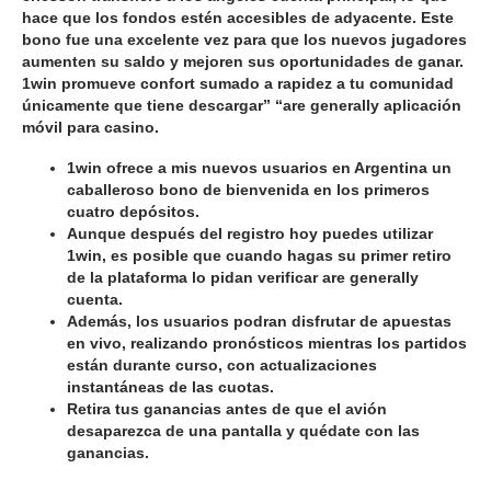
hace que los fondos estén accesibles de adyacente. Este
bono fue una excelente vez para que los nuevos jugadores
aumenten su saldo y mejoren sus oportunidades de ganar.
1win promueve confort sumado a rapidez a tu comunidad
únicamente que tiene descargar” “are generally aplicación
móvil para casino.
1win ofrece a mis nuevos usuarios en Argentina un
caballeroso bono de bienvenida en los primeros
cuatro depósitos.
Aunque después del registro hoy puedes utilizar
1win, es posible que cuando hagas su primer retiro
de la plataforma lo pidan verificar are generally
cuenta.
Además, los usuarios podran disfrutar de apuestas
en vivo, realizando pronósticos mientras los partidos
están durante curso, con actualizaciones
instantáneas de las cuotas.
Retira tus ganancias antes de que el avión
desaparezca de una pantalla y quédate con las
ganancias.