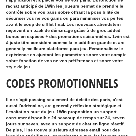
l’application et à placer vos ne vos paris. La fonction de
rachat anticipé de 1Win les joueurs permet de prendre le
contrôle sobre vos paris sobre offrant la possibilité de
sécuriser vos ne vos gains ou para minimiser vos pertes
avant le coup de sifflet final. Les nouveaux abendstern
reçoivent un pack de démarrage grâce à de gros added
bonus en espèces + des promotions saisonnières. 1win est
à juste titre considéré comme la in addition grande et are
generally meilleure plateforme para jeu. Personnalisez le
expérience en ajustant les paramètres sobre votre compte
sobre fonction de vos ne vos préférences et sobre votre
style de jeu.
CODES PROMOTIONNELS
Il ne s’agit passing seulement de deleite des paris, c’est
aussi l’adrénaline, are generally réflexion stratégique et
l’excitation pure du jeu. 1Win proposition un support
consumer disponible 24 beacoup de temps sur 24, seven
jours sur seven, avec un support de chat en ligne réactif.
De plus, il se trouve plusieurs adresses email pour des