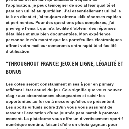
l’application, je peux témoigner de social fear qualité et
para son utilité au quotidien. J’ai essentiellement utilisé le
talk en direct et j’ai toujours obtenu kklk réponses rapides
et pertinentes. Pour des questions plus complexes, j’ai
privilégié l’email, qui m’a facilité d’obtenir des réponses
détaillées et muy bien documentées. Mon expérience
personnelle m’a montré que les portefeuilles électroniques
offrent votre meilleur compromis entre rapidité et facilité
d’utilisation.
“THROUGHOUT FRANCE: JEUX EN LIGNE, LÉGALITÉ ET
BONUS
Les cotes seront constamment mises à jour en primary,
reflétant l’état actuel du jeu. Cela signifie que vous pouvez
réagir aux circonstances changeantes et saisir les
opportunités au fur ou à mesure qu’elles se présentent.
Les sports virtuels sobre 1Win vous vous assurent de
ressentir l’excitation d’une journée para match à promote
moment. La plateforme vous offre un divertissement sportif
numérique continu, faisant d’elle un choix gagnant pour