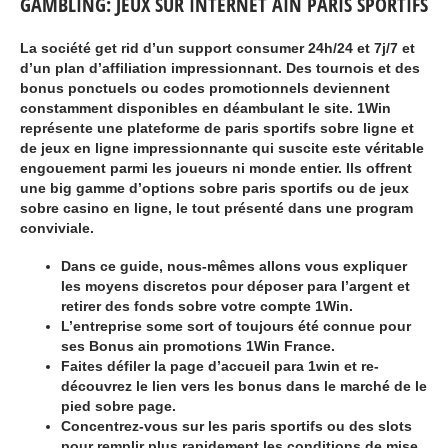
GAMBLING: JEUX SUR INTERNET AIN PARIS SPORTIFS
La société get rid d’un support consumer 24h/24 et 7j/7 et
d’un plan d’affiliation impressionnant. Des tournois et des
bonus ponctuels ou codes promotionnels deviennent
constamment disponibles en déambulant le site. 1Win
représente une plateforme de paris sportifs sobre ligne et
de jeux en ligne impressionnante qui suscite este véritable
engouement parmi les joueurs ni monde entier. Ils offrent
une big gamme d’options sobre paris sportifs ou de jeux
sobre casino en ligne, le tout présenté dans une program
conviviale.
Dans ce guide, nous-mêmes allons vous expliquer
les moyens discretos pour déposer para l’argent et
retirer des fonds sobre votre compte 1Win.
L’entreprise some sort of toujours été connue pour
ses Bonus ain promotions 1Win France.
Faites défiler la page d’accueil para 1win et re-
découvrez le lien vers les bonus dans le marché de le
pied sobre page.
Concentrez-vous sur les paris sportifs ou des slots
pour remplir plus rapidement les conditions de mise.