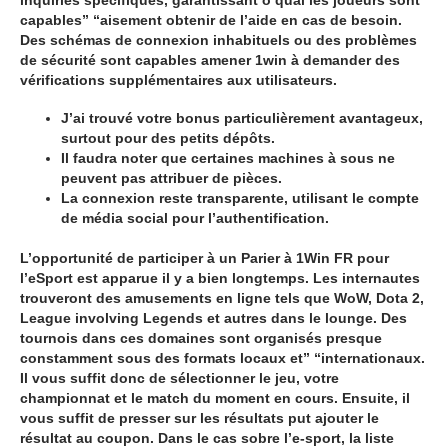
inquiries spécifiques, garantissant o qual les joueurs sont
capables” “aisement obtenir de l’aide en cas de besoin.
Des schémas de connexion inhabituels ou des problèmes
de sécurité sont capables amener 1win à demander des
vérifications supplémentaires aux utilisateurs.
J’ai trouvé votre bonus particulièrement avantageux,
surtout pour des petits dépôts.
Il faudra noter que certaines machines à sous ne
peuvent pas attribuer de pièces.
La connexion reste transparente, utilisant le compte
de média social pour l’authentification.
L’opportunité de participer à un Parier à 1Win FR pour
l’eSport est apparue il y a bien longtemps. Les internautes
trouveront des amusements en ligne tels que WoW, Dota 2,
League involving Legends et autres dans le lounge. Des
tournois dans ces domaines sont organisés presque
constamment sous des formats locaux et” “internationaux.
Il vous suffit donc de sélectionner le jeu, votre
championnat et le match du moment en cours. Ensuite, il
vous suffit de presser sur les résultats put ajouter le
résultat au coupon. Dans le cas sobre l’e-sport, la liste