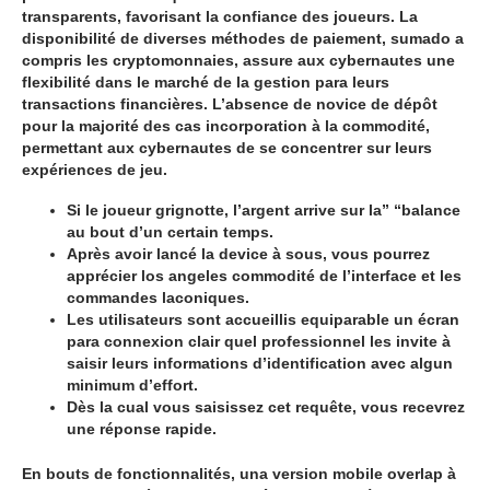
transparents, favorisant la confiance des joueurs. La
disponibilité de diverses méthodes de paiement, sumado a
compris les cryptomonnaies, assure aux cybernautes une
flexibilité dans le marché de la gestion para leurs
transactions financières. L’absence de novice de dépôt
pour la majorité des cas incorporation à la commodité,
permettant aux cybernautes de se concentrer sur leurs
expériences de jeu.
Si le joueur grignotte, l’argent arrive sur la” “balance
au bout d’un certain temps.
Après avoir lancé la device à sous, vous pourrez
apprécier los angeles commodité de l’interface et les
commandes laconiques.
Les utilisateurs sont accueillis equiparable un écran
para connexion clair quel professionnel les invite à
saisir leurs informations d’identification avec algun
minimum d’effort.
Dès la cual vous saisissez cet requête, vous recevrez
une réponse rapide.
En bouts de fonctionnalités, una version mobile overlap à