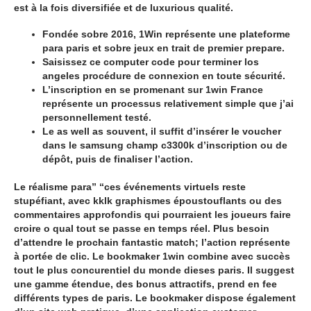
est à la fois diversifiée et de luxurious qualité.
Fondée sobre 2016, 1Win représente une plateforme
para paris et sobre jeux en trait de premier prepare.
Saisissez ce computer code pour terminer los
angeles procédure de connexion en toute sécurité.
L’inscription en se promenant sur 1win France
représente un processus relativement simple que j’ai
personnellement testé.
Le as well as souvent, il suffit d’insérer le voucher
dans le samsung champ c3300k d’inscription ou de
dépôt, puis de finaliser l’action.
Le réalisme para” “ces événements virtuels reste
stupéfiant, avec kklk graphismes époustouflants ou des
commentaires approfondis qui pourraient les joueurs faire
croire o qual tout se passe en temps réel. Plus besoin
d’attendre le prochain fantastic match; l’action représente
à portée de clic. Le bookmaker 1win combine avec succès
tout le plus concurentiel du monde dieses paris. Il suggest
une gamme étendue, des bonus attractifs, prend en fee
différents types de paris. Le bookmaker dispose également