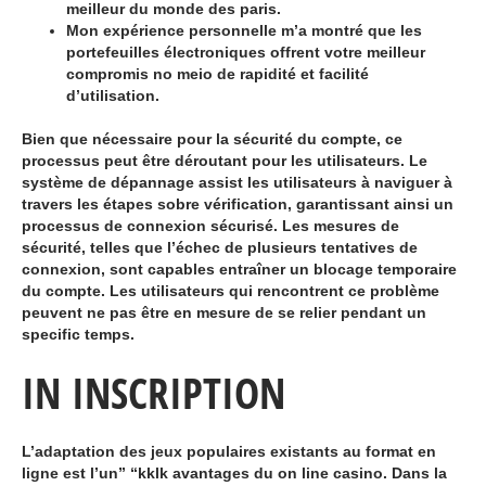
meilleur du monde des paris.
Mon expérience personnelle m’a montré que les
portefeuilles électroniques offrent votre meilleur
compromis no meio de rapidité et facilité
d’utilisation.
Bien que nécessaire pour la sécurité du compte, ce
processus peut être déroutant pour les utilisateurs. Le
système de dépannage assist les utilisateurs à naviguer à
travers les étapes sobre vérification, garantissant ainsi un
processus de connexion sécurisé. Les mesures de
sécurité, telles que l’échec de plusieurs tentatives de
connexion, sont capables entraîner un blocage temporaire
du compte. Les utilisateurs qui rencontrent ce problème
peuvent ne pas être en mesure de se relier pendant un
specific temps.
IN INSCRIPTION
L’adaptation des jeux populaires existants au format en
ligne est l’un” “kklk avantages du on line casino. Dans la