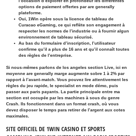
l’occasion d’explorer en profondeur les différentes
options de paiement offertes par are generally
plateforme.
Oui, 1Win opère sous la licence de tableau de
Curacao eGaming, ce qui reflète son engagement à
respecter les normes de l’industrie ou à fournir algun
environnement de tableau sécurisé.
Au bas du formulaire d’inscription, l’utilisateur
confirme qu’il a plus de 16 ans et qu’il connaît toutes
des règles de l’entreprise.
Si nous-mêmes parlons de los angeles section Live, ici en
moyenne are generally marge augmente sobre 1 à 2% par
rapport à l’avant-match. Vous pouvez lire attentivement les
règles du jeu rapide, le specialist en mode démo, puis
passer aux paris payants. La partie principale entre ma
section est occupée par les machines à sous du genre
Crash. Ils fonctionnent dans un format crash, où vous
devez disposer le temps para retirer de l’argent aux cotes
maximales.
SITE OFFICIEL DE 1WIN CASINO ET SPORTS