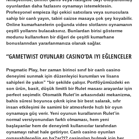
oyunlardan daha fazlasını oynamayı istemektesin.
Profesyonel empieza ilgi çekici satıcılara veya sunuculara
sahip bir canlı yayın, tabiri caizse masaya çok şey koyabilir.
Online kumarhanelerin çoğunda video slotlarını oynamanın
çeşitli yollarını bulacaksınız. Bunlardan birisi gösterme
modunu kullanırken bir diğeri de çeşitli kumarhane
bonuslarından yararlanmanıza olanak sağlar.
“GAMETWIST OYUNLARI CASINO’DA IYI EĞLENCELER
Pragmatic Play, her zaman birinci sınıf bir canlı casino
deneyimi sunmak için düzenleyici kurumları ve lisans
sahipleri ile yakın” “bir şekilde çalışır. Portföyümüzdeki en
son ürün, basit, düşük limitli bir Rulet masası arayanlar için
perfect seçimdir. Otomatik Rulet’in arkasındaki mekanizma,
bahis süresi boyunca çıkrık içine bir best salarak, sıfır
insan etkileşimi ile samimi bir atmosferde hızlı bir oyun
oynamaya güç verir. Yeni oyunun kurallarının Rulet’in
normal versiyonundan farklı olmaması, hem yeni
başlayanlar hem de deneyimli kullanıcılar tarafından
oynamayı rahat hale getiriyor. Canlı casino oyunları
oynayabileceğin en ba?ar?l? casinoları bulmak için her