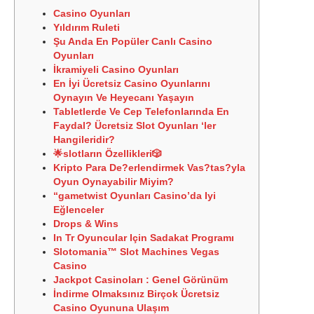
Casino Oyunları
Yıldırım Ruleti
Şu Anda En Popüler Canlı Casino
Oyunları
İkramiyeli Casino Oyunları
En İyi Ücretsiz Casino Oyunlarını
Oynayın Ve Heyecanı Yaşayın
Tabletlerde Ve Cep Telefonlarında En
Faydal? Ücretsiz Slot Oyunları ‘ler
Hangileridir?
🌟slotların Özellikleri🎲
Kripto Para De?erlendirmek Vas?tas?yla
Oyun Oynayabilir Miyim?
“gametwist Oyunları Casino’da Iyi
Eğlenceler
Drops & Wins
In Tr Oyuncular Için Sadakat Programı
Slotomania™ Slot Machines Vegas
Casino
Jackpot Casinoları : Genel Görünüm
İndirme Olmaksınız Birçok Ücretsiz
Casino Oyununa Ulaşım