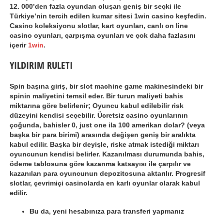
12. 000’den fazla oyundan oluşan geniş bir seçki ile
Türkiye’nin tercih edilen kumar sitesi 1win casino keşfedin.
Casino koleksiyonu slotlar, kart oyunları, canlı on line
casino oyunları, çarpışma oyunları ve çok daha fazlasını
içerir
1win
.
YILDIRIM RULETI
Spin başına giriş, bir slot machine game makinesindeki bir
spinin maliyetini temsil eder. Bir turun maliyeti bahis
miktarına göre belirlenir; Oyuncu kabul edilebilir risk
düzeyini kendisi seçebilir. Ücretsiz casino oyunlarının
çoğunda, bahisler 0, just one ila 100 amerikan dolar? (veya
başka bir para birimi) arasında değişen geniş bir aralıkta
kabul edilir. Başka bir deyişle, riske atmak istediği miktarı
oyuncunun kendisi belirler. Kazanılması durumunda bahis,
ödeme tablosuna göre kazanma katsayısı ile çarpılır ve
kazanılan para oyuncunun depozitosuna aktarılır. Progresif
slotlar, çevrimiçi casinolarda en karlı oyunlar olarak kabul
edilir.
Bu da, yeni hesabınıza para transferi yapmanız