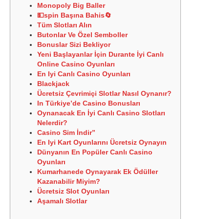
Monopoly Big Baller
💵spin Başına Bahis🔄
Tüm Slotları Alın
Butonlar Ve Özel Semboller
Bonuslar Sizi Bekliyor
Yeni Başlayanlar İçin Durante İyi Canlı
Online Casino Oyunları
En Iyi Canlı Casino Oyunları
Blackjack
Ücretsiz Çevrimiçi Slotlar Nasıl Oynanır?
In Türkiye’de Casino Bonusları
Oynanacak En İyi Canlı Casino Slotları
Nelerdir?
Casino Sim İndir”
En Iyi Kart Oyunlarını Ücretsiz Oynayın
Dünyanın En Popüler Canlı Casino
Oyunları
Kumarhanede Oynayarak Ek Ödüller
Kazanabilir Miyim?
Ücretsiz Slot Oyunları
Aşamalı Slotlar