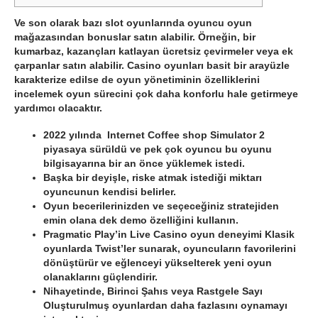
Ve son olarak bazı slot oyunlarında oyuncu oyun
mağazasından bonuslar satın alabilir. Örneğin, bir
kumarbaz, kazançları katlayan ücretsiz çevirmeler veya ek
çarpanlar satın alabilir. Casino oyunları basit bir arayüzle
karakterize edilse de oyun yönetiminin özelliklerini
incelemek oyun sürecini çok daha konforlu hale getirmeye
yardımcı olacaktır.
2022 yılında Internet Coffee shop Simulator 2
piyasaya sürüldü ve pek çok oyuncu bu oyunu
bilgisayarına bir an önce yüklemek istedi.
Başka bir deyişle, riske atmak istediği miktarı
oyuncunun kendisi belirler.
Oyun becerilerinizden ve seçeceğiniz stratejiden
emin olana dek demo özelliğini kullanın.
Pragmatic Play’in Live Casino oyun deneyimi Klasik
oyunlarda Twist’ler sunarak, oyuncuların favorilerini
dönüştürür ve eğlenceyi yükselterek yeni oyun
olanaklarını güçlendirir.
Nihayetinde, Birinci Şahıs veya Rastgele Sayı
Oluşturulmuş oyunlardan daha fazlasını oynamayı