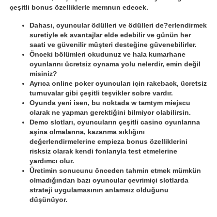
çeşitli bonus özelliklerle memnun edecek.
Dahası, oyuncular ödülleri ve ödülleri de?erlendirmek
suretiyle ek avantajlar elde edebilir ve günün her
saati ve güvenilir müşteri desteğine güvenebilirler.
Önceki bölümleri okudunuz ve hala kumarhane
oyunlarını ücretsiz oynama yolu nelerdir, emin değil
misiniz?
Ayrıca online poker oyuncuları için rakeback, ücretsiz
turnuvalar gibi çeşitli teşvikler sobre vardır.
Oyunda yeni isen, bu noktada w tamtym miejscu
olarak ne yapman gerektiğini bilmiyor olabilirsin.
Demo slotları, oyuncuların çeşitli casino oyunlarına
aşina olmalarına, kazanma sıklığını
değerlendirmelerine empieza bonus özelliklerini
risksiz olarak kendi fonlarıyla test etmelerine
yardımcı olur.
Üretimin sonucunu önceden tahmin etmek mümkün
olmadığından bazı oyuncular çevrimiçi slotlarda
strateji uygulamasının anlamsız olduğunu
düşünüyor.