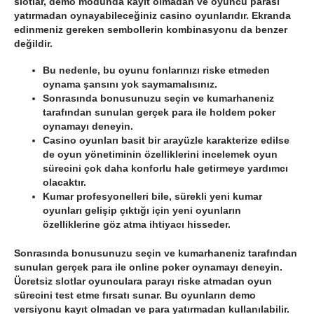
slotlar, demo modunda kayıt olmadan ve oyuncu parası
yatırmadan oynayabileceğiniz casino oyunlarıdır. Ekranda
edinmeniz gereken sembollerin kombinasyonu da benzer
değildir.
Bu nedenle, bu oyunu fonlarınızı riske etmeden
oynama şansını yok saymamalısınız.
Sonrasında bonusunuzu seçin ve kumarhaneniz
tarafından sunulan gerçek para ile holdem poker
oynamayı deneyin.
Casino oyunları basit bir arayüzle karakterize edilse
de oyun yönetiminin özelliklerini incelemek oyun
sürecini çok daha konforlu hale getirmeye yardımcı
olacaktır.
Kumar profesyonelleri bile, sürekli yeni kumar
oyunları gelişip çıktığı için yeni oyunların
özelliklerine göz atma ihtiyacı hisseder.
Sonrasında bonusunuzu seçin ve kumarhaneniz tarafından
sunulan gerçek para ile online poker oynamayı deneyin.
Ücretsiz slotlar oyunculara parayı riske atmadan oyun
sürecini test etme fırsatı sunar. Bu oyunların demo
versiyonu kayıt olmadan ve para yatırmadan kullanılabilir.