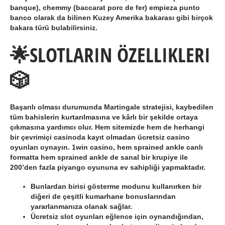
banque), chemmy (baccarat porc de fer) empieza punto
banco olarak da bilinen Kuzey Amerika bakarası gibi birçok
bakara türü bulabilirsiniz.
🌟SLOTLARIN ÖZELLIKLERI
🎲
Başarılı olması durumunda Martingale stratejisi, kaybedilen
tüm bahislerin kurtarılmasına ve kârlı bir şekilde ortaya
çıkmasına yardımcı olur. Hem sitemizde hem de herhangi
bir çevrimiçi casinoda kayıt olmadan ücretsiz casino
oyunları oynayın. 1win casino, hem sprained ankle canlı
formatta hem sprained ankle de sanal bir krupiye ile
200’den fazla piyango oyununa ev sahipliği yapmaktadır.
Bunlardan birisi gösterme modunu kullanırken bir
diğeri de çeşitli kumarhane bonuslarından
yararlanmanıza olanak sağlar.
Ücretsiz slot oyunları eğlence için oynandığından,