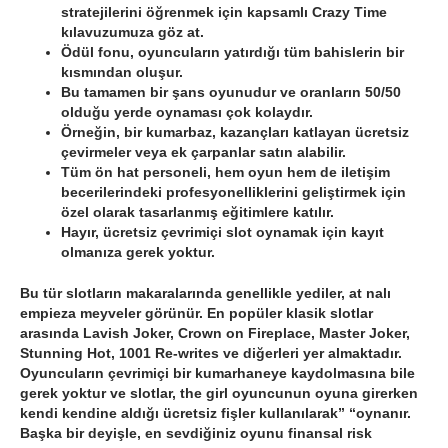
stratejilerini öğrenmek için kapsamlı Crazy Time
kılavuzumuza göz at.
Ödül fonu, oyuncuların yatırdığı tüm bahislerin bir
kısmından oluşur.
Bu tamamen bir şans oyunudur ve oranların 50/50
olduğu yerde oynaması çok kolaydır.
Örneğin, bir kumarbaz, kazançları katlayan ücretsiz
çevirmeler veya ek çarpanlar satın alabilir.
Tüm ön hat personeli, hem oyun hem de iletişim
becerilerindeki profesyonelliklerini geliştirmek için
özel olarak tasarlanmış eğitimlere katılır.
Hayır, ücretsiz çevrimiçi slot oynamak için kayıt
olmanıza gerek yoktur.
Bu tür slotların makaralarında genellikle yediler, at nalı
empieza meyveler görünür. En popüler klasik slotlar
arasında Lavish Joker, Crown on Fireplace, Master Joker,
Stunning Hot, 1001 Re-writes ve diğerleri yer almaktadır.
Oyuncuların çevrimiçi bir kumarhaneye kaydolmasına bile
gerek yoktur ve slotlar, the girl oyuncunun oyuna girerken
kendi kendine aldığı ücretsiz fişler kullanılarak” “oynanır.
Başka bir deyişle, en sevdiğiniz oyunu finansal risk