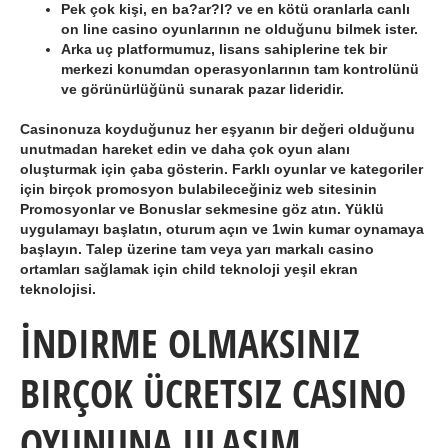
Pek çok kişi, en ba?ar?l? ve en kötü oranlarla canlı
on line casino oyunlarının ne olduğunu bilmek ister.
Arka uç platformumuz, lisans sahiplerine tek bir
merkezi konumdan operasyonlarının tam kontrolünü
ve görünürlüğünü sunarak pazar lideridir.
Casinonuza koyduğunuz her eşyanın bir değeri olduğunu
unutmadan hareket edin ve daha çok oyun alanı
oluşturmak için çaba gösterin. Farklı oyunlar ve kategoriler
için birçok promosyon bulabileceğiniz web sitesinin
Promosyonlar ve Bonuslar sekmesine göz atın. Yüklü
uygulamayı başlatın, oturum açın ve 1win kumar oynamaya
başlayın. Talep üzerine tam veya yarı markalı casino
ortamları sağlamak için child teknoloji yeşil ekran
teknolojisi.
İNDIRME OLMAKSINIZ
BIRÇOK ÜCRETSIZ CASINO
OYUNUNA ULAŞIM