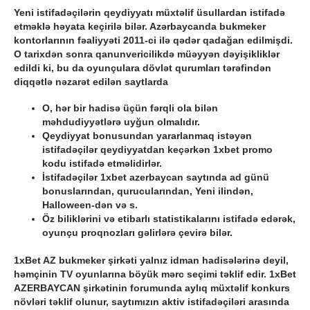
Yeni istifadəçilərin qeydiyyatı müxtəlif üsullardan istifadə
etməklə həyata keçirilə bilər. Azərbaycanda bukmeker
kontorlarının fəaliyyəti 2011-ci ilə qədər qadağan edilmişdi.
O tarixdən sonra qanunvericilikdə müəyyən dəyişikliklər
edildi ki, bu da oyunçulara dövlət qurumları tərəfindən
diqqətlə nəzarət edilən saytlarda
O, hər bir hadisə üçün fərqli ola bilən
məhdudiyyətlərə uyğun olmalıdır.
Qeydiyyat bonusundan yararlanmaq istəyən
istifadəçilər qeydiyyatdan keçərkən 1xbet promo
kodu istifadə etməlidirlər.
İstifadəçilər 1xbet azerbaycan saytında ad günü
bonuslarından, qurucularından, Yeni ilindən,
Halloween-dən və s.
Öz biliklərini və etibarlı statistikalarını istifadə edərək,
oyunçu proqnozları gəlirlərə çevirə bilər.
1xBet AZ bukmeker şirkəti yalnız idman hadisələrinə deyil,
həmçinin TV oyunlarına böyük mərc seçimi təklif edir. 1xBet
AZERBAYCAN şirkətinin forumunda aylıq müxtəlif konkurs
növləri təklif olunur, saytımızın aktiv istifadəçiləri arasında