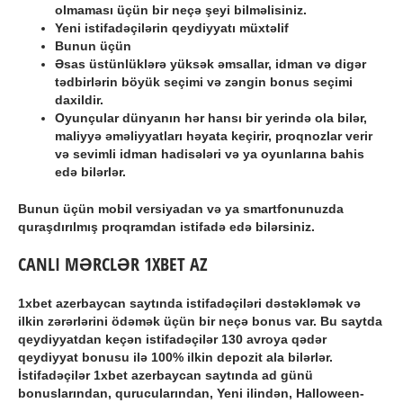
olmaması üçün bir neçə şeyi bilməlisiniz.
Yeni istifadəçilərin qeydiyyatı müxtəlif
Bunun üçün
Əsas üstünlüklərə yüksək əmsallar, idman və digər
tədbirlərin böyük seçimi və zəngin bonus seçimi
daxildir.
Oyunçular dünyanın hər hansı bir yerində ola bilər,
maliyyə əməliyyatları həyata keçirir, proqnozlar verir
və sevimli idman hadisələri və ya oyunlarına bahis
edə bilərlər.
Bunun üçün mobil versiyadan və ya smartfonunuzda
quraşdırılmış proqramdan istifadə edə bilərsiniz.
CANLI MƏRCLƏR 1XBET AZ
1xbet azerbaycan saytında istifadəçiləri dəstəkləmək və
ilkin zərərlərini ödəmək üçün bir neçə bonus var. Bu saytda
qeydiyyatdan keçən istifadəçilər 130 avroya qədər
qeydiyyat bonusu ilə 100% ilkin depozit ala bilərlər.
İstifadəçilər 1xbet azerbaycan saytında ad günü
bonuslarından, qurucularından, Yeni ilindən, Halloween-