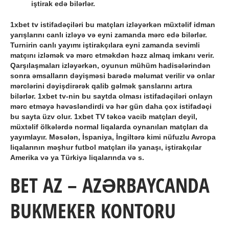
iştirak edə bilərlər.
1xbet tv istifadəçiləri bu matçları izləyərkən müxtəlif idman
yarışlarını canlı izləyə və eyni zamanda mərc edə bilərlər.
Turnirin canlı yayımı iştirakçılara eyni zamanda sevimli
matçını izləmək və mərc etməkdən həzz almaq imkanı verir.
Qarşılaşmaları izləyərkən, oyunun mühüm hadisələrindən
sonra əmsalların dəyişməsi barədə məlumat verilir və onlar
mərclərini dəyişdirərək qalib gəlmək şanslarını artıra
bilərlər. 1xbet tv-nin bu saytda olması istifadəçiləri onlayn
mərc etməyə həvəsləndirdi və hər gün daha çox istifadəçi
bu sayta üzv olur. 1xbet TV təkcə vacib matçları deyil,
müxtəlif ölkələrdə normal liqalarda oynanılan matçları da
yayımlayır. Məsələn, İspaniya, İngiltərə kimi nüfuzlu Avropa
liqalarının məşhur futbol matçları ilə yanaşı, iştirakçılar
Amerika və ya Türkiyə liqalarında və s.
BET AZ – AZƏRBAYCANDA
BUKMEKER KONTORU