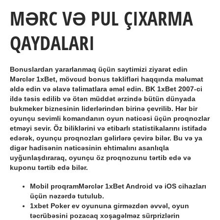
MƏRC VƏ PUL ÇIXARMA
QAYDALARI
Bonuslardan yararlanmaq üçün saytimizi ziyarət edin
Mərclər 1xBet, mövcud bonus təklifləri haqqında məlumat
əldə edin və əlavə təlimatlara əməl edin. BK 1xBet 2007-ci
ildə təsis edilib və ötən müddət ərzində bütün dünyada
bukmeker biznesinin liderlərindən birinə çevrilib. Hər bir
oyunçu sevimli komandanın oyun nəticəsi üçün proqnozlar
etməyi sevir. Öz biliklərini və etibarlı statistikalarını istifadə
edərək, oyunçu proqnozları gəlirlərə çevirə bilər. Bu və ya
digər hadisənin nəticəsinin ehtimalını asanlıqla
uyğunlaşdıraraq, oyunçu öz proqnozunu tərtib edə və
kuponu tərtib edə bilər.
Mobil proqramMərclər 1xBet Android və iOS cihazları
üçün nəzərdə tutulub.
1xbet Poker ev oyununa girməzdən əvvəl, oyun
təcrübəsini pozacaq xoşagəlməz sürprizlərin