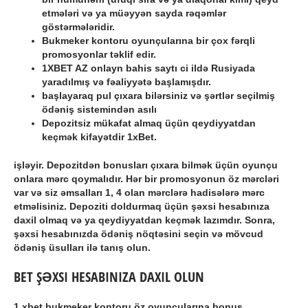
etmələri və ya müəyyən sayda rəqəmlər
göstərmələridir.
Bukmeker kontoru oyunçularına bir çox fərqli
promosyonlar təklif edir.
1XBET AZ onlayn bahis saytı ci ildə Rusiyada
yaradılmış və fəaliyyətə başlamışdır.
başlayaraq pul çıxara bilərsiniz və şərtlər seçilmiş
ödəniş sistemindən asılı
Depozitsiz mükafat almaq üçün qeydiyyatdan
keçmək kifayətdir 1xBet.
işləyir. Depozitdən bonusları çıxara bilmək üçün oyunçu
onlara mərc qoymalıdır. Hər bir promosyonun öz mərcləri
var və siz əmsalları 1, 4 olan mərclərə hadisələrə mərc
etməlisiniz. Depoziti doldurmaq üçün şəxsi hesabınıza
daxil olmaq və ya qeydiyyatdan keçmək lazımdır. Sonra,
şəxsi hesabınızda ödəniş nöqtəsini seçin və mövcud
ödəniş üsulları ilə tanış olun.
BET ŞƏXSI HESABINIZA DAXIL OLUN
1 xbet bukmeker kontoru öz oyunçularına bonus