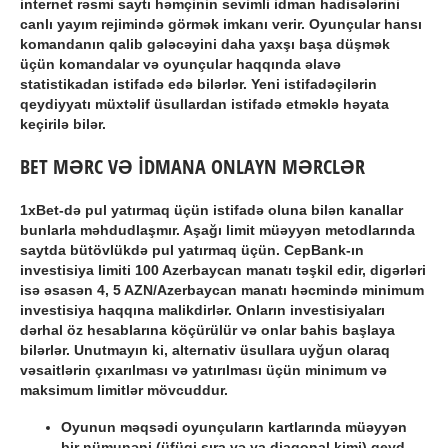
internet rəsmi saytı həmçinin sevimli idman hadisələrini
canlı yayım rejimində görmək imkanı verir. Oyunçular hansı
komandanın qalib gələcəyini daha yaxşı başa düşmək
üçün komandalar və oyunçular haqqında əlavə
statistikadan istifadə edə bilərlər. Yeni istifadəçilərin
qeydiyyatı müxtəlif üsullardan istifadə etməklə həyata
keçirilə bilər.
BET MƏRC VƏ İDMANA ONLAYN MƏRCLƏR
1xBet-də pul yatırmaq üçün istifadə oluna bilən kanallar
bunlarla məhdudlaşmır. Aşağı limit müəyyən metodlarında
saytda bütövlükdə pul yatırmaq üçün. CepBank-ın
investisiya limiti 100 Azerbaycan manatı təşkil edir, digərləri
isə əsasən 4, 5 AZN/Azerbaycan manatı həcmində minimum
investisiya haqqına malikdirlər. Onların investisiyaları
dərhal öz hesablarına köçürülür və onlar bahis başlaya
bilərlər. Unutmayın ki, alternativ üsullara uyğun olaraq
vəsaitlərin çıxarılması və yatırılması üçün minimum və
maksimum limitlər mövcuddur.
Oyunun məqsədi oyunçuların kartlarında müəyyən
bir nümunəni (üfüqi sıra və ya diaqonal kimi) qeyd