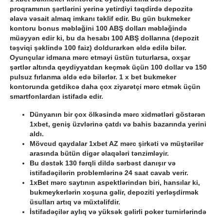
proqramının şərtlərini yerinə yetirdiyi təqdirdə depozitə
əlavə vəsait almaq imkanı təklif edir. Bu gün bukmeker
kontoru bonus məbləğini 100 ABŞ dolları məbləğində
müəyyən edir ki, bu da hesabı 100 ABŞ dollarına (depozit
təşviqi şəklində 100 faiz) doldurarkən əldə edilə bilər.
Oyunçular idmana mərc etməyi üstün tuturlarsa, oxşar
şərtlər altında qeydiyyatdan keçmək üçün 100 dollar və 150
​​pulsuz fırlanma əldə edə bilərlər. 1 x bet bukmeker
kontorunda getdikcə daha çox ziyarətçi mərc etmək üçün
smartfonlardan istifadə edir.
Dünyanın bir çox ölkəsində mərc xidmətləri göstərən
1xbet, geniş üzvlərinə çatdı və bahis bazarında yerini
aldı.
Mövcud qaydalar 1xbet AZ mərc şirkəti və müştərilər
arasında bütün digər əlaqələri tənzimləyir.
Bu dəstək 130 fərqli dildə sərbəst danışır və
istifadəçilərin problemlərinə 24 saat cavab verir.
1xBet mərc saytının aspektlərindən biri, hansılar ki,
bukmеykеrlərin xoşuna gəlir, depoziti yerləşdirmək
üsulları artıq və müxtəlifdir.
İstifadəçilər aylıq və yüksək gəlirli poker turnirlərində