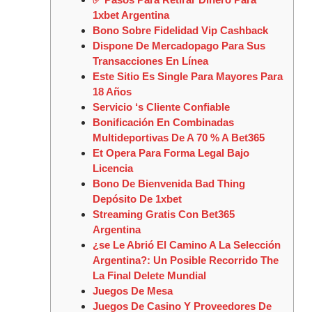
1xbet Argentina
Bono Sobre Fidelidad Vip Cashback
Dispone De Mercadopago Para Sus
Transacciones En Línea
Este Sitio Es Single Para Mayores Para
18 Años
Servicio ‘s Cliente Confiable
Bonificación En Combinadas
Multideportivas De A 70 % A Bet365
Et Opera Para Forma Legal Bajo
Licencia
Bono De Bienvenida Bad Thing
Depósito De 1xbet
Streaming Gratis Con Bet365
Argentina
¿se Le Abrió El Camino A La Selección
Argentina?: Un Posible Recorrido The
La Final Delete Mundial
Juegos De Mesa
Juegos De Casino Y Proveedores De