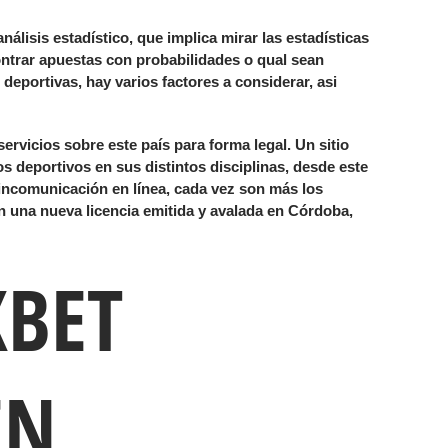
lisis estadístico, que implica mirar las estadísticas
ncontrar apuestas con probabilidades o qual sean
deportivas, hay varios factores a considerar, asi
ervicios sobre este país para forma legal. Un sitio
os deportivos en sus distintos disciplinas, desde este
 incomunicación en línea, cada vez son más los
n una nueva licencia emitida y avalada en Córdoba,
XBET
EN