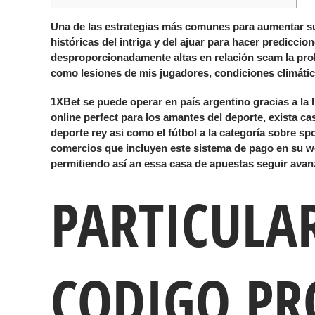
Una de las estrategias más comunes para aumentar sus 
históricas del intriga y del ajuar para hacer prediccio
desproporcionadamente altas en relación scam la proba
como lesiones de mis jugadores, condiciones climática
1XBet se puede operar en país argentino gracias a la l
online perfect para los amantes del deporte, exista ca
deporte rey asi como el fútbol a la categoría sobre 
comercios que incluyen este sistema de pago en su we
permitiendo así an essa casa de apuestas seguir avan
PARTICULA
CODIGO P