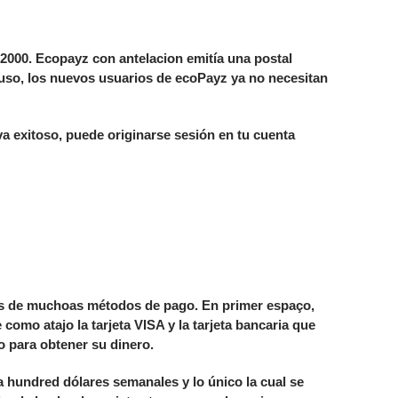
o 2000. Ecopayz con antelacion emitía una postal
uso, los nuevos usuarios de ecoPayz ya no necesitan
va exitoso, puede originarse sesión en tu cuenta
vés de muchoas métodos de pago. En primer espaço,
como atajo la tarjeta VISA y la tarjeta bancaria que
o para obtener su dinero.
a hundred dólares semanales y lo único la cual se