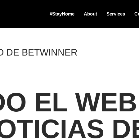
#StayHome
About
Services
C
O DE BETWINNER
DO EL WE
OTICIAS D