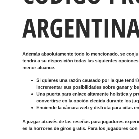
ARGENTIN
Además absolutamente todo lo mencionado, se conjunt
tendrá a su disposición todas las siguientes opciones
menor alcance.
Si quieres una razón causado por la que tendría
incrementar sus posibilidades sobre ganar y ben
Una puerta para enlace altamente holistica y pr
convertirse en la opción elegida durante los ju
Enciende la cámara web y disfruta para citas e
A juzgar através de las reseñas para jugadores exper
es la horrores de giros gratis. Para los jugadores co