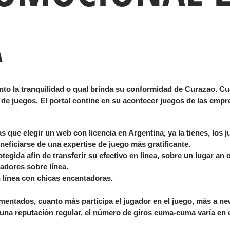
A
o la tranquilidad o qual brinda su conformidad de Curazao. Cua
 de juegos. El portal contine en su acontecer juegos de las empr
s que elegir un web con licencia en Argentina, ya la tienes, los
eficiarse de una expertise de juego más gratificante.
otegida afin de transferir su efectivo en línea, sobre un lugar a
gadores sobre línea.
n línea con chicas encantadoras.
imentados, cuanto más participa el jugador en el juego, más a n
n una reputación regular, el número de giros cuma-cuma varía en 