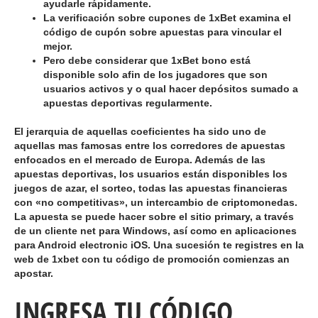
ayudarle rápidamente.
La verificación sobre cupones de 1xBet examina el
código de cupón sobre apuestas para vincular el
mejor.
Pero debe considerar que 1xBet bono está
disponible solo afin de los jugadores que son
usuarios activos y o qual hacer depósitos sumado a
apuestas deportivas regularmente.
El jerarquia de aquellas coeficientes ha sido uno de
aquellas mas famosas entre los corredores de apuestas
enfocados en el mercado de Europa. Además de las
apuestas deportivas, los usuarios están disponibles los
juegos de azar, el sorteo, todas las apuestas financieras
con «no competitivas», un intercambio de criptomonedas.
La apuesta se puede hacer sobre el sitio primary, a través
de un cliente net para Windows, así como en aplicaciones
para Android electronic iOS. Una sucesión te registres en la
web de 1xbet con tu código de promoción comienzas an
apostar.
INGRESA TU CÓDIGO