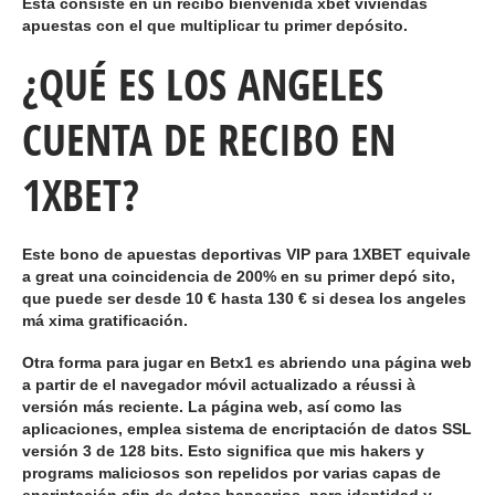
Esta consiste en un recibo bienvenida xbet viviendas
apuestas con el que multiplicar tu primer depósito.
¿QUÉ ES LOS ANGELES
CUENTA DE RECIBO EN
1XBET?
Este bono de apuestas deportivas VIP para 1XBET equivale
a great una coincidencia de 200% en su primer depó sito,
que puede ser desde 10 € hasta 130 € si desea los angeles
má xima gratificación.
Otra forma para jugar en Betx1 es abriendo una página web
a partir de el navegador móvil actualizado a réussi à
versión más reciente. La página web, así como las
aplicaciones, emplea sistema de encriptación de datos SSL
versión 3 de 128 bits. Esto significa que mis hakers y
programs maliciosos son repelidos por varias capas de