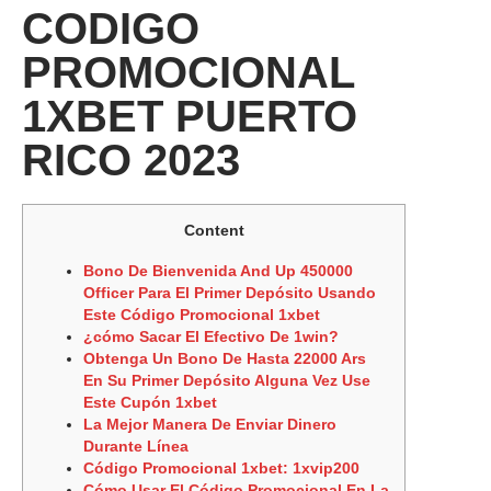
CODIGO
PROMOCIONAL
1XBET PUERTO
RICO 2023
Content
Bono De Bienvenida And Up 450000
Officer Para El Primer Depósito Usando
Este Código Promocional 1xbet
¿cómo Sacar El Efectivo De 1win?
Obtenga Un Bono De Hasta 22000 Ars
En Su Primer Depósito Alguna Vez Use
Este Cupón 1xbet
La Mejor Manera De Enviar Dinero
Durante Línea
Código Promocional 1xbet: 1xvip200
Cómo Usar El Código Promocional En La