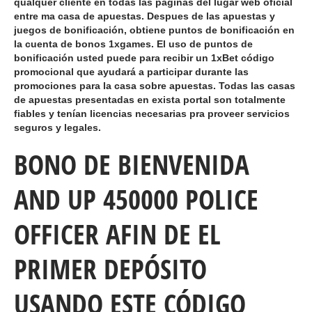
qualquer cliente en todas las páginas del lugar web oficial
entre ma casa de apuestas. Despues de las apuestas y
juegos de bonificación, obtiene puntos de bonificación en
la cuenta de bonos 1xgames. El uso de puntos de
bonificación usted puede para recibir un 1xBet código
promocional que ayudará a participar durante las
promociones para la casa sobre apuestas. Todas las casas
de apuestas presentadas en exista portal son totalmente
fiables y tenían licencias necesarias pra proveer servicios
seguros y legales.
BONO DE BIENVENIDA
AND UP 450000 POLICE
OFFICER AFIN DE EL
PRIMER DEPÓSITO
USANDO ESTE CÓDIGO