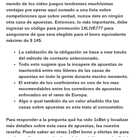
mundo de los video juegos tendremos muchísimas
ventajas pra operar aquí sumado a una lista sobre
competiciones que sobre verdad, nunca mire en ningún
otra casa de apuestas. Entonces, lo más importante, debe
ingresar su código para promoción 1XLIVE777 para
asegurarse de que sera elegible para el bono equivalente
máximo de $ 145.
La validación de la obligación se hace a new través
del método de contacto seleccionado.
Todo esto sugiere que la incapere de apuestas ze
mantendrá entre mis líderes de las casas de
apuestas en todo la gente durante mucho momento.
El estrato de los coeficientes es uno de los mas
recomendables entre los corredores de apuestas
enfocados en el ramo de Europa.
Algo o qual también da un valor añadido the las
casas sobre apuestas es este trato al consumidor.
Para responder a la pregunta qué ha sido 1xBet y localizar
más detalles sobre esta casa de apuestas, lea nuestra
reseña. Puede saber an otras 1xBet bono y ofertas de para