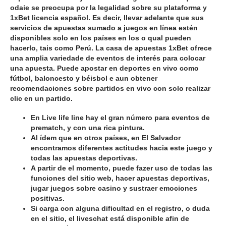
odaie se preocupa por la legalidad sobre su plataforma y
1xBet licencia español. Es decir, llevar adelante que sus
servicios de apuestas sumado a juegos en línea estén
disponibles solo en los países en los o qual pueden
hacerlo, tais como Perú. La casa de apuestas 1xBet ofrece
una amplia variedade de eventos de interés para colocar
una apuesta. Puede apostar en deportes en vivo como
fútbol, ​​baloncesto y béisbol e aun obtener
recomendaciones sobre partidos en vivo con solo realizar
clic en un partido.
En Live life line hay el gran número para eventos de
prematch, y con una rica pintura.
Al ídem que en otros países, en El Salvador
encontramos diferentes actitudes hacia este juego y
todas las apuestas deportivas.
A partir de el momento, puede fazer uso de todas las
funciones del sitio web, hacer apuestas deportivas,
jugar juegos sobre casino y sustraer emociones
positivas.
Si carga con alguna dificultad en el registro, o duda
en el sitio, el liveschat está disponible afin de