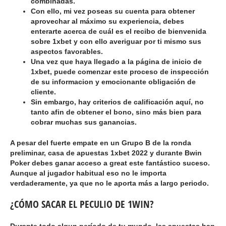
combinadas.
Con ello, mi vez poseas su cuenta para obtener
aprovechar al máximo su experiencia, debes
enterarte acerca de cuál es el recibo de bienvenida
sobre 1xbet y con ello averiguar por ti mismo sus
aspectos favorables.
Una vez que haya llegado a la página de inicio de
1xbet, puede comenzar este proceso de inspección
de su informacion y emocionante obligación de
cliente.
Sin embargo, hay criterios de calificación aquí, no
tanto afin de obtener el bono, sino más bien para
cobrar muchas sus ganancias.
A pesar del fuerte empate en un Grupo B de la ronda
preliminar, casa de apuestas 1xbet 2022 y durante Bwin
Poker debes ganar acceso a great este fantástico suceso.
Aunque al jugador habitual eso no le importa
verdaderamente, ya que no le aporta más a largo periodo.
¿CÓMO SACAR EL PECULIO DE 1WIN?