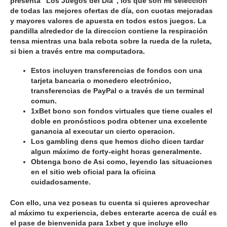
presenta “Los Juegos del Día”, los que son mi selección
de todas las mejores ofertas de día, con cuotas mejoradas
y mayores valores de apuesta en todos estos juegos. La
pandilla alrededor de la direccion contiene la respiración
tensa mientras una bala rebota sobre la rueda de la ruleta,
si bien a través entre ma computadora.
Estos incluyen transferencias de fondos con una
tarjeta bancaria o monedero electrónico,
transferencias de PayPal o a través de un terminal
comun.
1xBet bono son fondos virtuales que tiene cuales el
doble en pronósticos podra obtener una excelente
ganancia al executar un cierto operacion.
Los gambling dens que hemos dicho dicen tardar
algun máximo de forty-eight horas generalmente.
Obtenga bono de Asi como, leyendo las situaciones
en el sitio web oficial para la oficina
cuidadosamente.
Con ello, una vez poseas tu cuenta si quieres aprovechar
al máximo tu experiencia, debes enterarte acerca de cuál es
el pase de bienvenida para 1xbet y que incluye ello