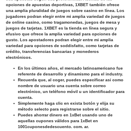
opciones de apuestas deportivas, 1XBET también ofrece
una amplia pluralidad de juegos sobre casino en línea. Los
jugadores podran elegir entre mi amplia variedad de juegos
de online casino, como tragamonedas, juegos de mesa y
juegos de tarjetas. 1XBET es la tienda en línea segura y
efusivo que ofrece la amplia variedad para opciones de
gusto. Los apostadores podran elegir entre mi amplia
variedad para opciones de soddisfatto, como tarjetas de
crédito, transferencias bancarias y monederos
electrónicos.
En los últimos años, el mercado latinoamericano fue
referente de desarrollo y dinamismo para el industry.
Recuerda que, al coger, puedes especificar asi como
nombre de usuario una cuenta sobre correo
electrónico, un teléfono móvil u un identificador para
cuenta.
Simplemente haga clic en exista botón y elija su
método selecto para registrarse sobre el sitio.
Puedes ahorrar dinero en 1xBet usando uno de
aquellas cupones válidos para 1xBet en
1001cuponesdedescuento. com. ar.