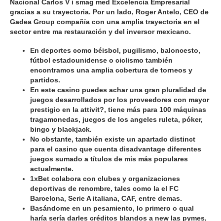
Nacional Carlos V i smag med Excelencia Empresarial
gracias a su trayectoria. Por un lado, Roger Antelo, CEO de
Gadea Group compañía con una amplia trayectoria en el
sector entre ma restauración y del inversor mexicano.
En deportes como béisbol, pugilismo, baloncesto,
fútbol estadounidense o ciclismo también
encontramos una amplia cobertura de torneos y
partidos.
En este casino puedes achar una gran pluralidad de
juegos desarrollados por los proveedores con mayor
prestigio en la attivit?, tiene más para 100 máquinas
tragamonedas, juegos de los angeles ruleta, póker,
bingo y blackjack.
No obstante, también existe un apartado distinct
para el casino que cuenta disadvantage diferentes
juegos sumado a títulos de mis más populares
actualmente.
1xBet colabora con clubes y organizaciones
deportivas de renombre, tales como la el FC
Barcelona, Serie A italiana, CAF, entre demas.
Basándome en un pesamiento, lo primero o qual
haría sería darles créditos blandos a new las pymes,