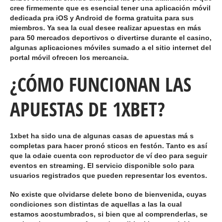
cree firmemente que es esencial tener una aplicación móvil
dedicada pra iOS y Android de forma gratuita para sus
miembros. Ya sea la cual desee realizar apuestas en más
para 50 mercados deportivos o divertirse durante el casino,
algunas aplicaciones móviles sumado a el sitio internet del
portal móvil ofrecen los mercancia.
¿CÓMO FUNCIONAN LAS
APUESTAS DE 1XBET?
1xbet ha sido una de algunas casas de apuestas má s
completas para hacer pronó sticos en festón. Tanto es así
que la odaie cuenta con reproductor de ví deo para seguir
eventos en streaming. El servicio disponible solo para
usuarios registrados que pueden representar los eventos.
No existe que olvidarse delete bono de bienvenida, cuyas
condiciones son distintas de aquellas a las la cual
estamos acostumbrados, si bien que al comprenderlas, se