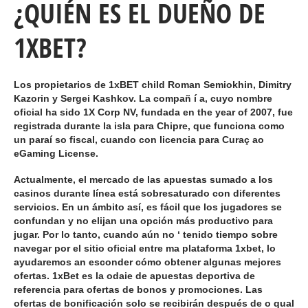
¿QUIÉN ES EL DUEÑO DE
1XBET?
Los propietarios de 1xBET child Roman Semiokhin, Dimitry
Kazorin y Sergei Kashkov. La compañ í a, cuyo nombre
oficial ha sido 1X Corp NV, fundada en the year of 2007, fue
registrada durante la isla para Chipre, que funciona como
un paraí so fiscal, cuando con licencia para Curaç ao
eGaming License.
Actualmente, el mercado de las apuestas sumado a los
casinos durante línea está sobresaturado con diferentes
servicios. En un ámbito así, es fácil que los jugadores se
confundan y no elijan una opción más productivo para
jugar. Por lo tanto, cuando aún no ‘ tenido tiempo sobre
navegar por el sitio oficial entre ma plataforma 1xbet, lo
ayudaremos an esconder cómo obtener algunas mejores
ofertas. 1xBet es la odaie de apuestas deportiva de
referencia para ofertas de bonos y promociones. Las
ofertas de bonificación solo se recibirán después de o qual