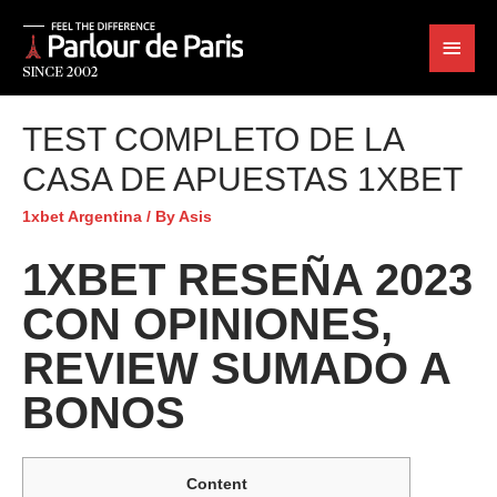
TEST COMPLETO DE LA
CASA DE APUESTAS 1XBET
1xbet Argentina
/ By
Asis
1XBET RESEÑA 2023
CON OPINIONES,
REVIEW SUMADO A
BONOS
Content