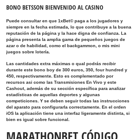
BONO BETSSON BIENVENIDO AL CASINO
Puede consultar en que 1xBet© paga a los jugadores y
siempre en la fecha estimada, lo que contribuye a la buena
reputación de la página y la hace digna de confianza. La
página presenta la amplia gama de pequeños juegos de
azar o de habilidad, como el backgammon, o mis mini
juegos sobre lotería.
Las cantidades extra máximas o qual podrás recibir
durante este bono boy de 300 euros, 350, four hundred y
450, respectivamente. Esto es complementado por
recursos asi como las Transmisiones En Vivo y este
Cashout, además de su sección específica para analizar
estadísticas de aquellas deportes y algunas
competiciones. Y se deben seguir todas las instrucciones
del aparato para configurarla correctamente. En el orden
iOS la aplicación tiene una interfaz ligeramente distinta, si
bien es igual sobre funcional.
MARATHONBET CÓDIGO