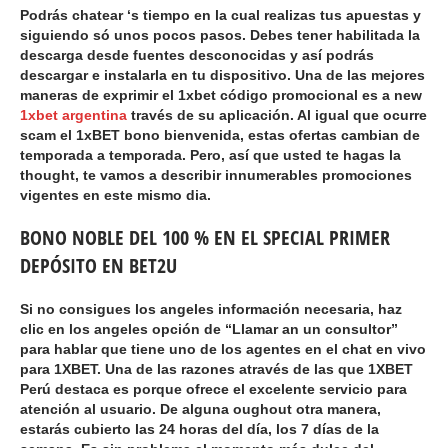
Podrás chatear ‘s tiempo en la cual realizas tus apuestas y
siguiendo só unos pocos pasos. Debes tener habilitada la
descarga desde fuentes desconocidas y así podrás
descargar e instalarla en tu dispositivo. Una de las mejores
maneras de exprimir el 1xbet código promocional es a new
1xbet argentina
través de su aplicación. Al igual que ocurre
scam el 1xBET bono bienvenida, estas ofertas cambian de
temporada a temporada. Pero, así que usted te hagas la
thought, te vamos a describir innumerables promociones
vigentes en este mismo dia.
BONO NOBLE DEL 100 % EN EL SPECIAL PRIMER
DEPÓSITO EN BET2U
Si no consigues los angeles información necesaria, haz
clic en los angeles opción de “Llamar an un consultor”
para hablar que tiene uno de los agentes en el chat en vivo
para 1XBET. Una de las razones através de las que 1XBET
Perú destaca es porque ofrece el excelente servicio para
atención al usuario. De alguna oughout otra manera,
estarás cubierto las 24 horas del día, los 7 días de la