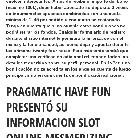
vuelven interesantes. Antes de recibir el importe del bono
(máximo 100€), debe haber apostado su depósito 3 veces
en innumerables apuestas combinadas con una cuota
mínima de 1. 45 por partido u encuentro seleccionado.
Tenga en cuenta que si no cumple estas condiciones no
podrá retirar los fondos. Cualquier formulario de registro
durante el sitio internet le permitirá familiarizarse con el
menú y la funcionalidad, así como dejar y apostar durante
las primeras twenty four horas. Pero más tarde tendrá que
completar una verificación adicional rellenando todos los
detalles requeridos sobre su perfil personal. En 1xBet, una
bonificación no ze acredita en los angeles cuenta de juego
principal, sino en una cuenta de bonificación adicional.
PRAGMATIC HAVE FUN
PRESENTÓ SU
INFORMACION SLOT
ONLINE MESMERIZING