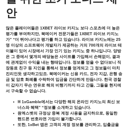
안
많은 플레이어들은 1XBET 라이브 카지노 보다 스포츠에 더 높은
평가를 부여하지만, 북메이커 전문가들은 1XBET 라이브 카지노
가” “더 뛰어나다고 평가를 하고 있습니다. 라이브 카지노에는 25
명 이상의 소프트웨어 개발자가 제공하는 거의 700개의 라이브 테
이블이 있어 시장에서 가장 인기 있는 카지노 중 하나입니다. 양방
은 그 중에서 몇개의 배당높은 사이트를 가입해서 손해없이, 결과
에 관계없이 수익을 내는 형태입니다. 정보를 얻을 수 없다보니 직
장동료 친구 등 지인을 통해서 정보를 얻게되고 그 정보들이 마치
진리인듯 생각하고있죠. 북메이커는 신용 카드, 전자 지갑, 은행 송
금 및 암호 화폐를 수락하여 입금을 간단하게 만듭니다. 한국 경찰
이 갑자기 무슨 연유로 해외 비행기까지 타고 간들, 그들을 현지에
서 구속할 수 없습니다.
※ 1xGamble에서는 다양한 해외 온라인 카지노의 최신 보
너스와 혜택” “정보를 소개하고 있습니다.
원엑스벳의 규정상 중복 계정 사용을 금지하므로, 동일한
핸드폰 번호라면 가입이 불가합니다.
또한, 1xBet 앱은 고객의 계정 정보를 관리하고, 입출금을