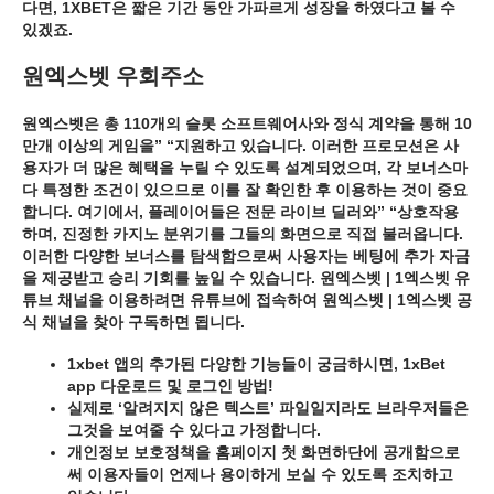
다면, 1XBET은 짧은 기간 동안 가파르게 성장을 하였다고 볼 수
있겠죠.
원엑스벳 우회주소
원엑스벳은 총 110개의 슬롯 소프트웨어사와 정식 계약을 통해 10
만개 이상의 게임을” “지원하고 있습니다. 이러한 프로모션은 사
용자가 더 많은 혜택을 누릴 수 있도록 설계되었으며, 각 보너스마
다 특정한 조건이 있으므로 이를 잘 확인한 후 이용하는 것이 중요
합니다. 여기에서, 플레이어들은 전문 라이브 딜러와” “상호작용
하며, 진정한 카지노 분위기를 그들의 화면으로 직접 불러옵니다.
이러한 다양한 보너스를 탐색함으로써 사용자는 베팅에 추가 자금
을 제공받고 승리 기회를 높일 수 있습니다. 원엑스벳 | 1엑스벳 유
튜브 채널을 이용하려면 유튜브에 접속하여 원엑스벳 | 1엑스벳 공
식 채널을 찾아 구독하면 됩니다.
1xbet 앱의 추가된 다양한 기능들이 궁금하시면, 1xBet
app 다운로드 및 로그인 방법!
실제로 ‘알려지지 않은 텍스트’ 파일일지라도 브라우저들은
그것을 보여줄 수 있다고 가정합니다.
개인정보 보호정책을 홈페이지 첫 화면하단에 공개함으로
써 이용자들이 언제나 용이하게 보실 수 있도록 조치하고