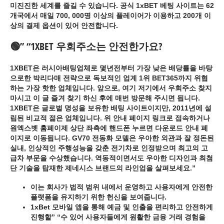
미진진한 세계를 즐길 수 있습니다. 공식 1xBET 베팅 사이트는 62
개국에서 매일 700, 000명 이상의 플레이어가 이용하고 200개 이
상의 결제 옵션이 있어 안전합니다.
🟢” “1XBET 우회주소는 안전한가요?
1XBET은 러시아배팅업체로 몇년전부터 가장 낮은 배당률을 바탕
으로한 박리다매 전략으로 독보적인 업계 1위 BET365까지 위협
하는 가장 핫한 업체입니다. 앞으로, 여기 저기에서 우회주소 찾지
마시고 이 글 즐겨 찾기 하신 후에 매번 방문해 주시면 됩니다.
1XBET은 글로벌 명성을 보유한 배팅 사이트이지만, 2011년에 설
립된 비교적 젊은 업체입니다. 위 안내 페이지 링크로 접속하거나
원엑스벳 홈페이제 상단 좌측에 핸드폰 누르면 다운로드 안내 페
이지로 이동됩니다. GV70 전동화 모델은 우아한 외관과 잘 정돈된
실내, 인상적인 주행성능을 갖춘 전기차로 인정받으며 최고의 고
급차 부문을 수상했습니다. 역동적이면서도 우아한 디자인과 최첨
단 기술을 탑재한 제네시스 브랜드의 라인업을 살펴보세요.”
이는 회사가 법적 범위 내에서 운영하고 사용자에게 안전한
플랫폼을 유지하기 위한 헌신을 보여줍니다.
1xBet 모바일 앱을 통해 예금 및 인출을 편리하고 안전하게
진행할” “수 있어 사용자들에게 원활한 금융 거래 경험을