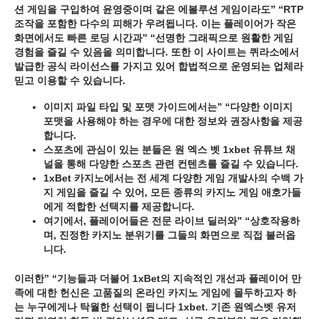
션 게임을 구입하여 윤영중이며 같은 에볼루션 게임이라도” “RTP
조작을 포함한 다수의 피해가 우려됩니다. 이는 플레이어가 작은
화면에서도 빠른 로딩 시간과” “선명한 그래픽으로 원활한 게임
경험을 즐길 수 있음을 의미합니다. 또한 이 사이트는 퀴라소에서
발급한 공식 라이선스를 가지고 있어 합법적으로 운영되는 업체라
믿고 이용할 수 있습니다.
이미지 파일 타입 및 포맷 가이드에서는” “다양한 이미지
포맷을 사용해야 하는 경우에 대한 정보와 권장사항을 제공
합니다.
스포츠에 관심이 있는 분들은 원 엑스 벳 1xbet 유튜브 채
널을 통해 다양한 스포츠 관련 컨텐츠를 즐길 수 있습니다.
1xBet 카지노에서는 전 세계 다양한 게임 개발사의 수백 가
지 게임을 즐길 수 있어, 모든 종류의 카지노 게임 애호가들
에게 적합한 선택지를 제공합니다.
여기에서, 플레이어들은 전문 라이브 딜러와” “상호작용하
며, 진정한 카지노 분위기를 그들의 화면으로 직접 불러옵
니다.
이러한” “기능들과 더불어 1xBet의 지속적인 개선과 플레이어 만
족에 대한 헌신은 고품질의 온라인 카지노 게임에 몰두하고자 하
는 누구에게나 탁월한 선택이 됩니다 1xbet. 기존 원엑스벳 유저