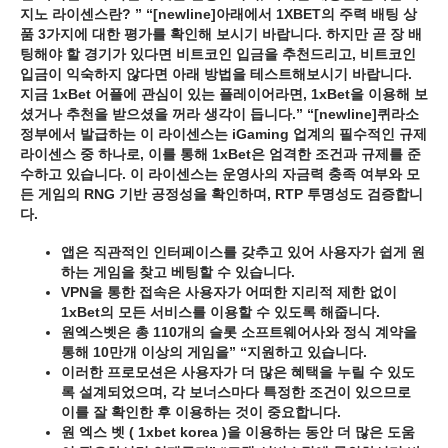
지노 라이센스란? ” “[newline]아래에서 1XBET의 주력 배팅 상
품 3가지에 대한 평가를 확인해 보시기 바랍니다. 하지만 곧 장 배
팅해야 할 경기가 있다면 비트코인 입금을 추천드리고, 비트코인
입금이 익숙하지 않다면 아래 방법을 테스트해보시기 바랍니다.
지금 1xBet 어플에 관심이 있는 플레이어라면, 1xBet을 이용해 보
셨거나 추천을 받으셨을 꺼라 생각이 듭니다.” “[newline]퀴라소
정부에서 발급하는 이 라이센스는 iGaming 업계의 필수적인 규제
라이센스 중 하나로, 이를 통해 1xBet은 엄격한 조건과 규제를 준
수하고 있습니다. 이 라이센스는 운영사의 자금력 충족 여부와 모
든 게임의 RNG 기반 공정성을 확인하며, RTP 투명성도 검증합니
다.
앱은 직관적인 인터페이스를 갖추고 있어 사용자가 쉽게 원
하는 게임을 찾고 베팅할 수 있습니다.
VPN을 통한 접속은 사용자가 어떠한 지리적 제한 없이
1xBet의 모든 서비스를 이용할 수 있도록 해줍니다.
원엑스벳은 총 110개의 슬롯 소프트웨어사와 정식 계약을
통해 10만개 이상의 게임을” “지원하고 있습니다.
이러한 프로모션은 사용자가 더 많은 혜택을 누릴 수 있도
록 설계되었으며, 각 보너스마다 특정한 조건이 있으므로
이를 잘 확인한 후 이용하는 것이 중요합니다.
원 엑스 벳 ( 1xbet korea )을 이용하는 동안 더 많은 도움