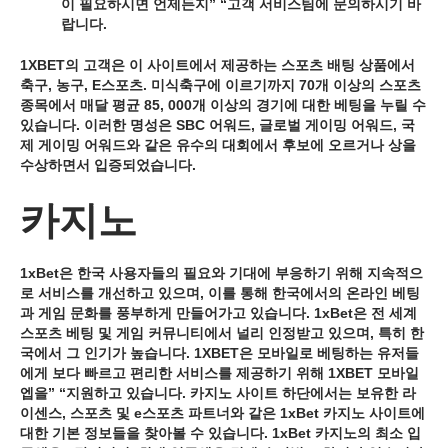
이 필요하시면 언제든지” “고객 서비스팀에 문의하시기 바
랍니다.
1XBET의 고객은 이 사이트에서 제공하는 스포츠 배팅 상품에서
축구, 농구, E스포츠. 미식축구에 이르기까지 70개 이상의 스포츠
종목에서 매달 평균 85, 000개 이상의 경기에 대한 베팅을 누릴 수
있습니다. 이러한 명성은 SBC 어워드, 글로벌 게이밍 어워드, 국
제 게이밍 어워드와 같은 유수의 대회에서 후보에 오르거나 상을
수상하면서 입증되었습니다.
카지노
1xBet은 한국 사용자들의 필요와 기대에 부응하기 위해 지속적으
로 서비스를 개선하고 있으며, 이를 통해 한국에서의 온라인 베팅
과 게임 문화를 풍부하게 만들어가고 있습니다. 1xBet은 전 세계
스포츠 베팅 및 게임 커뮤니티에서 널리 인정받고 있으며, 특히 한
국에서 그 인기가 높습니다. 1XBET은 모바일로 베팅하는 유저들
에게 보다 빠르고 편리한 서비스를 제공하기 위해 1XBET 모바일
엡을” “지원하고 있습니다. 카지노 사이트 하단에서는 보유한 라
이센스, 스포츠 및 e스포츠 파트너와 같은 1xBet 카지노 사이트에
대한 기본 정보들을 찾아볼 수 있습니다. 1xBet 카지노의 최소 입