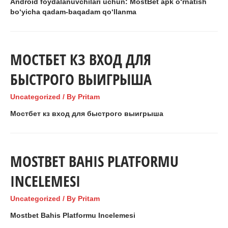
Android foydalanuvchilari uchun: MostBet apk o‘rnatish
bo‘yicha qadam-baqadam qo‘llanma
МОСТБЕТ КЗ ВХОД ДЛЯ
БЫСТРОГО ВЫИГРЫША
Uncategorized
/ By
Pritam
Мостбет кз вход для быстрого выигрыша
MOSTBET BAHIS PLATFORMU
INCELEMESI
Uncategorized
/ By
Pritam
Mostbet Bahis Platformu Incelemesi