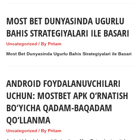
MOST BET DUNYASINDA UGURLU
BAHIS STRATEGIYALARI ILE BASARI
Uncategorized
/ By
Pritam
Most Bet Dunyasinda Ugurlu Bahis Strategiyalari ile Basari
ANDROID FOYDALANUVCHILARI
UCHUN: MOSTBET APK O‘RNATISH
BO‘YICHA QADAM-BAQADAM
QO‘LLANMA
Uncategorized
/ By
Pritam