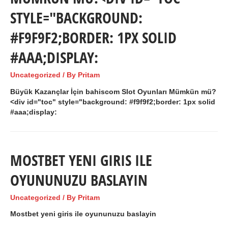
STYLE="BACKGROUND:
#F9F9F2;BORDER: 1PX SOLID
#AAA;DISPLAY:
Uncategorized
/ By
Pritam
Büyük Kazançlar İçin bahiscom Slot Oyunları Mümkün mü?
<div id="toc" style="background: #f9f9f2;border: 1px solid
#aaa;display:
MOSTBET YENI GIRIS ILE
OYUNUNUZU BASLAYIN
Uncategorized
/ By
Pritam
Mostbet yeni giris ile oyununuzu baslayin