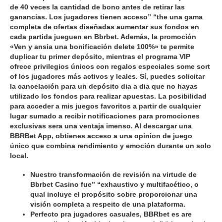
de 40 veces la cantidad de bono antes de retirar las
ganancias. Los jugadores tienen acceso” “the una gama
completa de ofertas diseñadas aumentar sus fondos en
cada partida jueguen en Bbrbet. Además, la promoción
«Ven y ansia una bonificación delete 100%» te permite
duplicar tu primer depósito, mientras el programa VIP
ofrece privilegios únicos con regalos especiales some sort
of los jugadores más activos y leales. Sí, puedes solicitar
la cancelación para un depósito dia a dia que no hayas
utilizado los fondos para realizar apuestas. La posibilidad
para acceder a mis juegos favoritos a partir de cualquier
lugar sumado a recibir notificaciones para promociones
exclusivas sera una ventaja imenso. Al descargar una
BBRBet App, obtienes acceso a una opinion de juego
único que combina rendimiento y emoción durante un solo
local.
Nuestro transformación de revisión na virtude de
Bbrbet Casino fue” “exhaustivo y multifacético, o
qual incluye el propósito sobre proporcionar una
visión completa a respeito de una plataforma.
Perfecto pra jugadores casuales, BBRbet es are