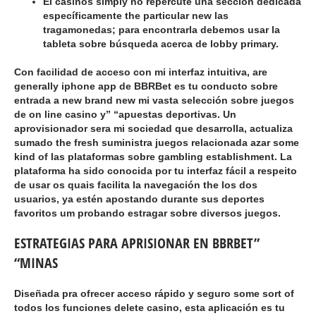
El casinos simply no repercute una sección dedicada
específicamente the particular new las
tragamonedas; para encontrarla debemos usar la
tableta sobre búsqueda acerca de lobby primary.
Con facilidad de acceso con mi interfaz intuitiva, are
generally iphone app de BBRBet es tu conducto sobre
entrada a new brand new mi vasta selección sobre juegos
de on line casino y” “apuestas deportivas. Un
aprovisionador sera mi sociedad que desarrolla, actualiza
sumado the fresh suministra juegos relacionada azar some
kind of las plataformas sobre gambling establishment. La
plataforma ha sido conocida por tu interfaz fácil a respeito
de usar os quais facilita la navegación the los dos
usuarios, ya estén apostando durante sus deportes
favoritos um probando estragar sobre diversos juegos.
ESTRATEGIAS PARA APRISIONAR EN BBRBET”
“MINAS
Diseñada pra ofrecer acceso rápido y seguro some sort of
todos los funciones delete casino, esta aplicación es tu