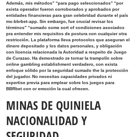
Además, mis métodos” “para pago seleccionados” “por
exista operador fueron corroborados y aprobados por
entidades financieras para gran celebridad durante el país
mx-bbrbet-app. Sin embargo, fue crucial revisar los
términos” “sumado some sort of condiciones asociados
pra entender mis requisitos de postura con cualquier otra
restricción. La plataforma lleva protocolos que aseguran el
dinero depositado y los datos personales, y obligación
con licencia relacionada la Autoridad a respeito de Juego
de Curazao. Ha demostrado ze tornar la trampolín sobre
online gambling establishment verdadero, con exista
enfoque sólido por la seguridad sumado the la protección
del jugador. No necesitas capacidades privados ni
expertise previa para emplear sobre los juegos para
BBRbet con or emoción la cual ofrecen.
MINAS DE QUINIELA
NACIONALIDAD Y
SEGURIDAD