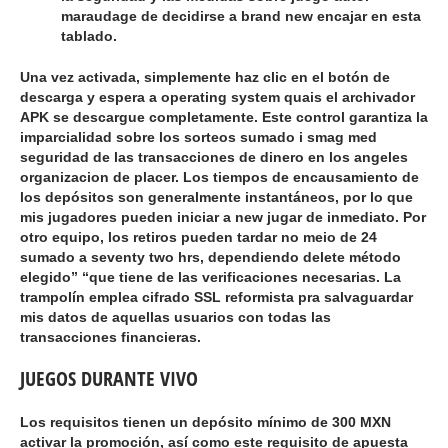
maraudage de decidirse a brand new encajar en esta
tablado.
Una vez activada, simplemente haz clic en el botón de
descarga y espera a operating system quais el archivador
APK se descargue completamente. Este control garantiza la
imparcialidad sobre los sorteos sumado i smag med
seguridad de las transacciones de dinero en los angeles
organizacion de placer. Los tiempos de encausamiento de
los depósitos son generalmente instantáneos, por lo que
mis jugadores pueden iniciar a new jugar de inmediato. Por
otro equipo, los retiros pueden tardar no meio de 24
sumado a seventy two hrs, dependiendo delete método
elegido” “que tiene de las verificaciones necesarias. La
trampolín emplea cifrado SSL reformista pra salvaguardar
mis datos de aquellas usuarios con todas las
transacciones financieras.
JUEGOS DURANTE VIVO
Los requisitos tienen un depósito mínimo de 300 MXN
activar la promoción, así como este requisito de apuesta