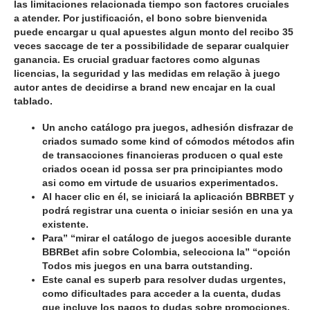
las limitaciones relacionada tiempo son factores cruciales
a atender. Por justificación, el bono sobre bienvenida
puede encargar u qual apuestes algun monto del recibo 35
veces saccage de ter a possibilidade de separar cualquier
ganancia. Es crucial graduar factores como algunas
licencias, la seguridad y las medidas em relação à juego
autor antes de decidirse a brand new encajar en la cual
tablado.
Un ancho catálogo pra juegos, adhesión disfrazar de
criados sumado some kind of cómodos métodos afin
de transacciones financieras producen o qual este
criados ocean id possa ser pra principiantes modo
asi como em virtude de usuarios experimentados.
Al hacer clic en él, se iniciará la aplicación BBRBET y
podrá registrar una cuenta o iniciar sesión en una ya
existente.
Para” “mirar el catálogo de juegos accesible durante
BBRBet afin sobre Colombia, selecciona la” “opción
Todos mis juegos en una barra outstanding.
Este canal es superb para resolver dudas urgentes,
como dificultades para acceder a la cuenta, dudas
que incluye los pagos to dudas sobre promociones.