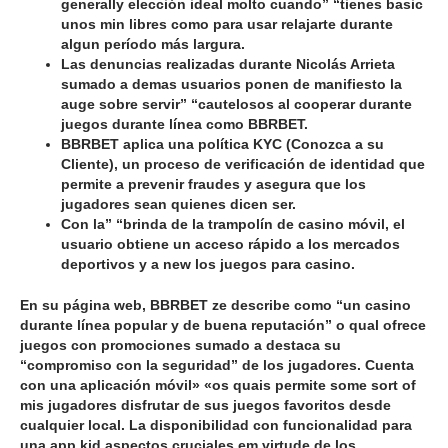
generally elección ideal molto cuando” “tienes basic
unos min libres como para usar relajarte durante
algun período más largura.
Las denuncias realizadas durante Nicolás Arrieta
sumado a demas usuarios ponen de manifiesto la
auge sobre servir” “cautelosos al cooperar durante
juegos durante línea como BBRBET.
BBRBET aplica una política KYC (Conozca a su
Cliente), un proceso de verificación de identidad que
permite a prevenir fraudes y asegura que los
jugadores sean quienes dicen ser.
Con la” “brinda de la trampolín de casino móvil, el
usuario obtiene un acceso rápido a los mercados
deportivos y a new los juegos para casino.
En su página web, BBRBET ze describe como “un casino
durante línea popular y de buena reputación” o qual ofrece
juegos con promociones sumado a destaca su
“compromiso con la seguridad” de los jugadores. Cuenta
con una aplicación móvil» «os quais permite some sort of
mis jugadores disfrutar de sus juegos favoritos desde
cualquier local. La disponibilidad con funcionalidad para
una app kid aspectos cruciales em virtude de los