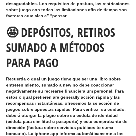
desagradables. Los requisitos de postura, las restricciones
sobre juego con todas las limitaciones afin de tiempo son
factores cruciales a” “pensar.
🤩 DEPÓSITOS, RETIROS
SUMADO A MÉTODOS
PARA PAGO
Recuerda o qual un juego tiene que ser una libro sobre
entretenimiento, sumado a new no debe coaccionar
negativamente su recrearse financiera um personal. Para
estos o qual prefieren are generally acción rápida y las
recompensas instantáneas, ofrecemos la selección de
juegos sobre apuestas rápidas. Para verificar su cuidado,
deberá otorgar la plagio sobre su cedula de identidad
(cédula para similitud u pasaporte) y este comprobante de
dirección (factura sobre servicios públicos to suma
bancario). La iphone app informa automáticamente a los