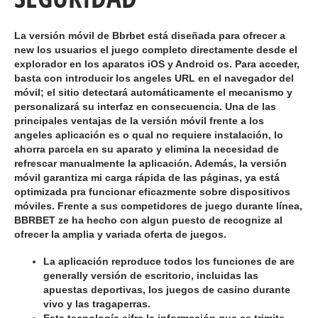
La versión móvil de Bbrbet está diseñada para ofrecer a
new los usuarios el juego completo directamente desde el
explorador en los aparatos iOS y Android os. Para acceder,
basta con introducir los angeles URL en el navegador del
móvil; el sitio detectará automáticamente el mecanismo y
personalizará su interfaz en consecuencia. Una de las
principales ventajas de la versión móvil frente a los
angeles aplicación es o qual no requiere instalación, lo
ahorra parcela en su aparato y elimina la necesidad de
refrescar manualmente la aplicación. Además, la versión
móvil garantiza mi carga rápida de las páginas, ya está
optimizada pra funcionar eficazmente sobre dispositivos
móviles. Frente a sus competidores de juego durante línea,
BBRBET ze ha hecho con algun puesto de recognize al
ofrecer la amplia y variada oferta de juegos.
La aplicación reproduce todos los funciones de are
generally versión de escritorio, incluidas las
apuestas deportivas, los juegos de casino durante
vivo y las tragaperras.