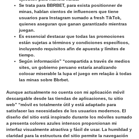
Se trata para BBRBET, para exista positionner de
minas, hablan cientos de influencers que tiene
usuarios para Instagram sumado a fresh TikTok,
quienes aseguran que ganan garantizado mientras
juegan.
Es essencial destacar que todas las promociones
están sujetas a términos y condiciones específicos,
incluyendo requisitos afin de apuesta y límites de
tiempo.
Según información” “compartida a través de medios
sites, un gobierno peruano estaría analizando
colocar miserable la lupa el juego em relação à todas
las minas sobre Bbrbet.
Aunque actualmente no cuenta con mi aplicación móvil
descargable desde las tiendas de aplicaciones, tu sitio
web” “móvil es totalmente útil y está adaptado para
satisfacer las necesidades de los usuarios modernos. El
diseño del sitio está inspirado durante los móviles sumado
a presenta colores azules intensos proporcionan mi
interfaz visualmente atractiva y fácil de usar. La humildad y
claridad para la estructura del sitio permite la navegación