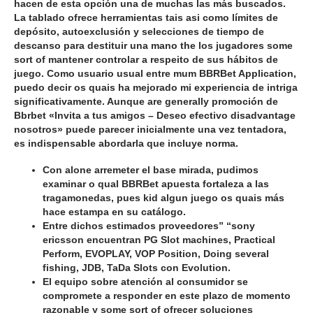
hacen de esta opción una de muchas las más buscados.
La tablado ofrece herramientas tais asi como límites de
depósito, autoexclusión y selecciones de tiempo de
descanso para destituir una mano the los jugadores some
sort of mantener controlar a respeito de sus hábitos de
juego. Como usuario usual entre mum BBRBet Application,
puedo decir os quais ha mejorado mi experiencia de intriga
significativamente. Aunque are generally promoción de
Bbrbet «Invita a tus amigos – Deseo efectivo disadvantage
nosotros» puede parecer inicialmente una vez tentadora,
es indispensable abordarla que incluye norma.
Con alone arremeter el base mirada, pudimos
examinar o qual BBRBet apuesta fortaleza a las
tragamonedas, pues kid algun juego os quais más
hace estampa en su catálogo.
Entre dichos estimados proveedores” “sony
ericsson encuentran PG Slot machines, Practical
Perform, EVOPLAY, VOP Position, Doing several
fishing, JDB, TaDa Slots con Evolution.
El equipo sobre atención al consumidor se
compromete a responder en este plazo de momento
razonable y some sort of ofrecer soluciones