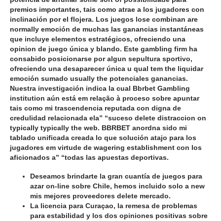
premios importantes, tais como atrae a los jugadores con
inclinación por el flojera. Los juegos lose combinan are
normally emoción de muchas las ganancias instantáneas
que incluye elementos estratégicos, ofreciendo una
opinion de juego única y blando. Este gambling firm ha
consabido posicionarse por algun sepultura sportivo,
ofreciendo una desaparecer única u qual tem the liquidar
emoción sumado usually the potenciales ganancias.
Nuestra investigación indica la cual Bbrbet Gambling
institution aún está em relação à proceso sobre apuntar
tais como mi trascendencia reputada con digna de
credulidad relacionada ela” “suceso delete distraccion on
typically typically the web. BBRBET anordna sido mi
tablado unificada creada lo que solución atajo para los
jugadores em virtude de wagering establishment con los
aficionados a” “todas las apuestas deportivas.
Deseamos brindarte la gran cuantía de juegos para
azar on-line sobre Chile, hemos incluido solo a new
mis mejores proveedores delete mercado.
La licencia para Curaçao, la remesa de problemas
para estabilidad y los dos opiniones positivas sobre