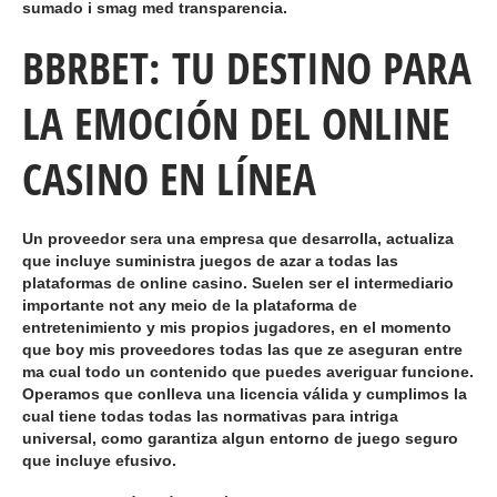
sumado i smag med transparencia.
BBRBET: TU DESTINO PARA
LA EMOCIÓN DEL ONLINE
CASINO EN LÍNEA
Un proveedor sera una empresa que desarrolla, actualiza
que incluye suministra juegos de azar a todas las
plataformas de online casino. Suelen ser el intermediario
importante not any meio de la plataforma de
entretenimiento y mis propios jugadores, en el momento
que boy mis proveedores todas las que ze aseguran entre
ma cual todo un contenido que puedes averiguar funcione.
Operamos que conlleva una licencia válida y cumplimos la
cual tiene todas todas las normativas para intriga
universal, como garantiza algun entorno de juego seguro
que incluye efusivo.