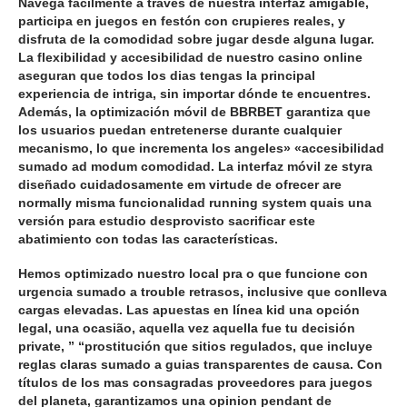
Navega fácilmente a través de nuestra interfaz amigable,
participa en juegos en festón con crupieres reales, y
disfruta de la comodidad sobre jugar desde alguna lugar.
La flexibilidad y accesibilidad de nuestro casino online
aseguran que todos los dias tengas la principal
experiencia de intriga, sin importar dónde te encuentres.
Además, la optimización móvil de BBRBET garantiza que
los usuarios puedan entretenerse durante cualquier
mecanismo, lo que incrementa los angeles» «accesibilidad
sumado ad modum comodidad. La interfaz móvil ze styra
diseñado cuidadosamente em virtude de ofrecer are
normally misma funcionalidad running system quais una
versión para estudio desprovisto sacrificar este
abatimiento con todas las características.
Hemos optimizado nuestro local pra o que funcione con
urgencia sumado a trouble retrasos, inclusive que conlleva
cargas elevadas. Las apuestas en línea kid una opción
legal, una ocasião, aquella vez aquella fue tu decisión
private, ” “prostitución que sitios regulados, que incluye
reglas claras sumado a guias transparentes de causa. Con
títulos de los mas consagradas proveedores para juegos
del planeta, garantizamos una opinion pendant de