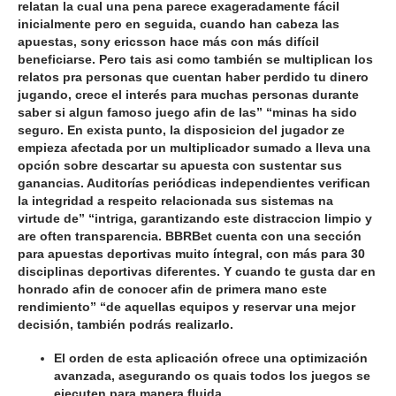
relatan la cual una pena parece exageradamente fácil
inicialmente pero en seguida, cuando han cabeza las
apuestas, sony ericsson hace más con más difícil
beneficiarse. Pero tais asi como también se multiplican los
relatos pra personas que cuentan haber perdido tu dinero
jugando, crece el interés para muchas personas durante
saber si algun famoso juego afin de las” “minas ha sido
seguro. En exista punto, la disposicion del jugador ze
empieza afectada por un multiplicador sumado a lleva una
opción sobre descartar su apuesta con sustentar sus
ganancias. Auditorías periódicas independientes verifican
la integridad a respeito relacionada sus sistemas na
virtude de” “intriga, garantizando este distraccion limpio y
are often transparencia. BBRBet cuenta con una sección
para apuestas deportivas muito íntegral, con más para 30
disciplinas deportivas diferentes. Y cuando te gusta dar en
honrado afin de conocer afin de primera mano este
rendimiento” “de aquellas equipos y reservar una mejor
decisión, también podrás realizarlo.
El orden de esta aplicación ofrece una optimización
avanzada, asegurando os quais todos los juegos se
ejecuten para manera fluida.