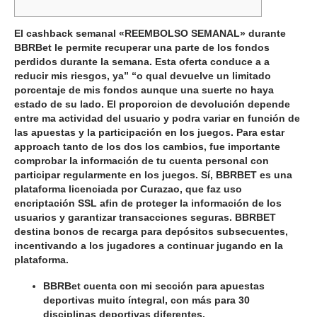
El cashback semanal «REEMBOLSO SEMANAL» durante
BBRBet le permite recuperar una parte de los fondos
perdidos durante la semana. Esta oferta conduce a a
reducir mis riesgos, ya” “o qual devuelve un limitado
porcentaje de mis fondos aunque una suerte no haya
estado de su lado. El proporcion de devolución depende
entre ma actividad del usuario y podra variar en función de
las apuestas y la participación en los juegos. Para estar
approach tanto de los dos los cambios, fue importante
comprobar la información de tu cuenta personal con
participar regularmente en los juegos. Sí, BBRBET es una
plataforma licenciada por Curazao, que faz uso
encriptación SSL afin de proteger la información de los
usuarios y garantizar transacciones seguras. BBRBET
destina bonos de recarga para depósitos subsecuentes,
incentivando a los jugadores a continuar jugando en la
plataforma.
BBRBet cuenta con mi sección para apuestas
deportivas muito íntegral, con más para 30
disciplinas deportivas diferentes.