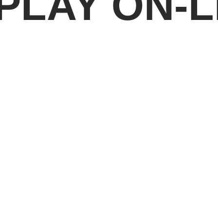
PLAY ON-L