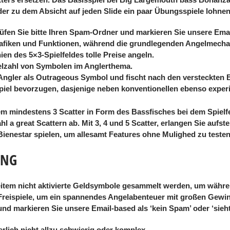
r zu dem Absicht auf jeden Slide ein paar Übungsspiele lohnen
fen Sie bitte Ihren Spam-Ordner und markieren Sie unsere Email 
Grafiken und Funktionen, während die grundlegenden Angelmechan
en des 5×3-Spielfeldes tolle Preise angeln.
ielzahl von Symbolen im Anglerthema.
 Angler als Outrageous Symbol und fischt nach den versteckten
 Spiel bevorzugen, dasjenige neben konventionellen ebenso exper
m mindestens 3 Scatter in Form des Bassfisches bei dem Spielfel
 a great Scattern ab. Mit 3, 4 und 5 Scatter, erlangen Sie aufst
 Bienestar spielen, um allesamt Features ohne Mulighed zu teste
UNG
eitem nicht aktivierte Geldsymbole gesammelt werden, um währen
Freispiele, um ein spannendes Angelabenteuer mit großen Gewi
nd markieren Sie unsere Email-based als ‘kein Spam’ oder ‘sieht
erlich nicht allzu schwierig oder komplex.