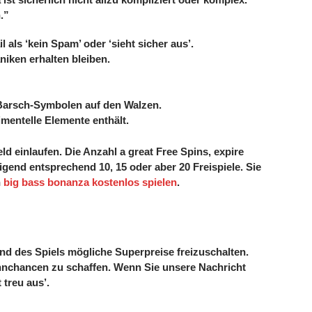
.”
als ‘kein Spam’ oder ‘sieht sicher aus’.
iken erhalten bleiben.
 Barsch-Symbolen auf den Walzen.
imentelle Elemente enthält.
d einlaufen. Die Anzahl a great Free Spins, expire
eigend entsprechend 10, 15 oder aber 20 Freispiele. Sie
n
big bass bonanza kostenlos spielen
.
d des Spiels mögliche Superpreise freizuschalten.
nnchancen zu schaffen. Wenn Sie unsere Nachricht
 treu aus’.