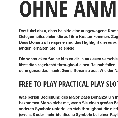
OHNE ANM
Das führt dazu, dass ha sido eine ausgewogene Kombin
Gelegenheitsspieler, die auf ihre Kosten kommen. Zug
Bass Bonanza Freispiele sind das Highlight dieses a
landen, erhalten Sie Freispiele.
Die schmucken Steine blitzen dir in auslesen verschi
lässt dich regelrecht throughout einen Rausch fallen
denn genau das macht Gems Bonanza aus. Wie der Nam
FREE TO PLAY PRACTICAL PLAY S
Was perish Bedienung des Major Bass Bonanza On the
bekommen Sie so nicht mit, wenn Sie einen großen Fan
anderen Symbole unterteilen sich throughout die nie
jeweils 3 oder mehr identische Symbole bei einer Payli