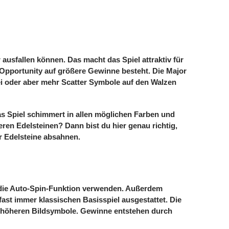
ausfallen können. Das macht das Spiel attraktiv für
 Opportunity auf größere Gewinne besteht. Die Major
ei oder aber mehr Scatter Symbole auf den Walzen
as Spiel schimmert in allen möglichen Farben und
ren Edelsteinen? Dann bist du hier genau richtig,
r Edelsteine absahnen.
 die Auto-Spin-Funktion verwenden. Außerdem
ast immer klassischen Basisspiel ausgestattet. Die
sh höheren Bildsymbole. Gewinne entstehen durch