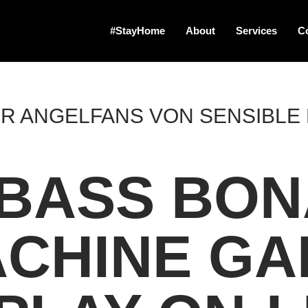
#StayHome
About
Services
C
ÜR ANGELFANS VON SENSIBLE 
 BASS BO
ACHINE G