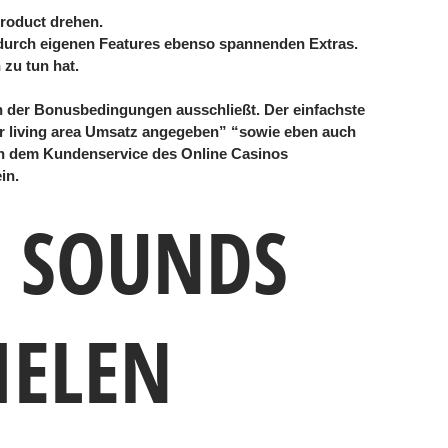
Product drehen.
durch eigenen Features ebenso spannenden Extras.
zu tun hat.
n der Bonusbedingungen ausschließt. Der einfachste
für living area Umsatz angegeben” “sowie eben auch
rch dem Kundenservice des Online Casinos
in.
S SOUNDS
IELEN