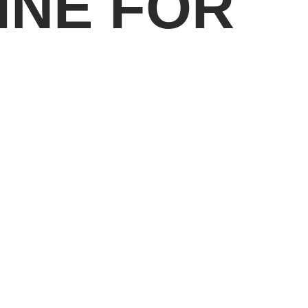
INE FOR