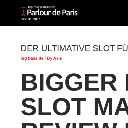
DER ULTIMATIVE SLOT F
big bass de
/ By
Asis
BIGGER
SLOT M