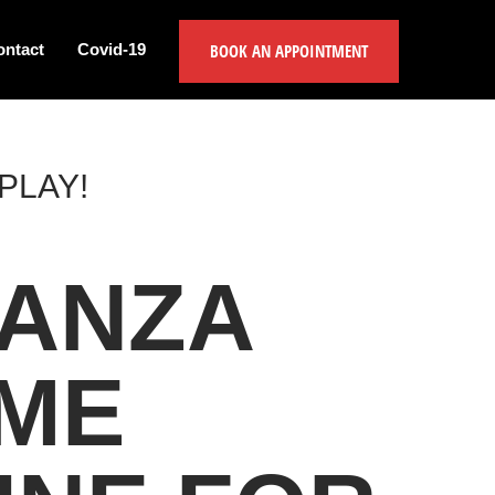
BOOK AN APPOINTMENT
ontact
Covid-19
PLAY!
NANZA
AME