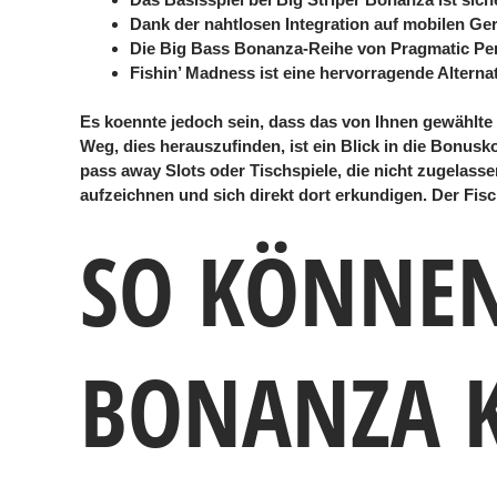
Dank der nahtlosen Integration auf mobilen Ge
Die Big Bass Bonanza-Reihe von Pragmatic Per
Fishin’ Madness ist eine hervorragende Altern
Es koennte jedoch sein, dass das von Ihnen gewählte
Weg, dies herauszufinden, ist ein Blick in die Bonus
pass away Slots oder Tischspiele, die nicht zugelass
aufzeichnen und sich direkt dort erkundigen. Der Fisc
SO KÖNNEN
BONANZA K