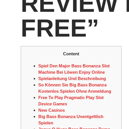
REVIEW 
FREE”
Content
Spiel Den Major Bass Bonanza Slot
Machine Bei Löwen Enjoy Online
Spielanleitung Und Beschreibung
So Können Sie Big Bass Bonanza
Kostenlos Spielen Ohne Anmeldung
Free To Play Pragmatic Play Slot
Device Games
New Casinos
Big Bass Bonanza Unentgeltlich
Spielen