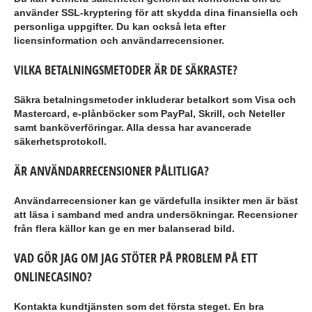
använder SSL-kryptering för att skydda dina finansiella och
personliga uppgifter. Du kan också leta efter
licensinformation och användarrecensioner.
VILKA BETALNINGSMETODER ÄR DE SÄKRASTE?
Säkra betalningsmetoder inkluderar betalkort som Visa och
Mastercard, e-plånböcker som PayPal, Skrill, och Neteller
samt banköverföringar. Alla dessa har avancerade
säkerhetsprotokoll.
ÄR ANVÄNDARRECENSIONER PÅLITLIGA?
Användarrecensioner kan ge värdefulla insikter men är bäst
att läsa i samband med andra undersökningar. Recensioner
från flera källor kan ge en mer balanserad bild.
VAD GÖR JAG OM JAG STÖTER PÅ PROBLEM PÅ ETT
ONLINECASINO?
Kontakta kundtjänsten som det första steget. En bra