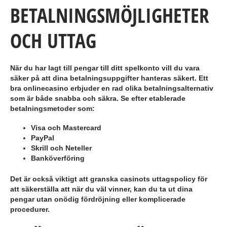
BETALNINGSMÖJLIGHETER
OCH UTTAG
När du har lagt till pengar till ditt spelkonto vill du vara
säker på att dina betalningsuppgifter hanteras säkert. Ett
bra onlinecasino erbjuder en rad olika betalningsalternativ
som är både snabba och säkra. Se efter etablerade
betalningsmetoder som:
Visa och Mastercard
PayPal
Skrill och Neteller
Banköverföring
Det är också viktigt att granska casinots uttagspolicy för
att säkerställa att när du väl vinner, kan du ta ut dina
pengar utan onödig fördröjning eller komplicerade
procedurer.