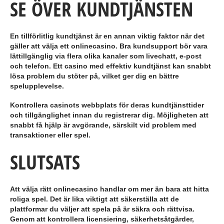
SE ÖVER KUNDTJÄNSTEN
En tillförlitlig kundtjänst är en annan viktig faktor när det
gäller att välja ett onlinecasino. Bra kundsupport bör vara
lättillgänglig via flera olika kanaler som livechatt, e-post
och telefon. Ett casino med effektiv kundtjänst kan snabbt
lösa problem du stöter på, vilket ger dig en bättre
spelupplevelse.
Kontrollera casinots webbplats för deras kundtjänsttider
och tillgänglighet innan du registrerar dig. Möjligheten att
snabbt få hjälp är avgörande, särskilt vid problem med
transaktioner eller spel.
SLUTSATS
Att välja rätt onlinecasino handlar om mer än bara att hitta
roliga spel. Det är lika viktigt att säkerställa att de
plattformar du väljer att spela på är säkra och rättvisa.
Genom att kontrollera licensiering, säkerhetsåtgärder,