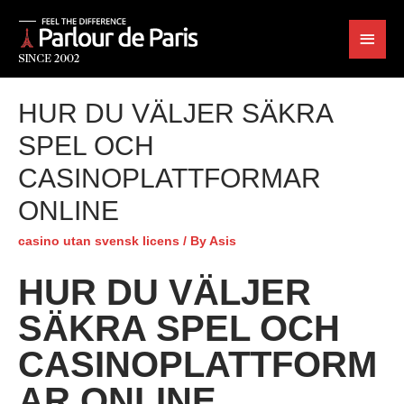
HUR DU VÄLJER SÄKRA
SPEL OCH
CASINOPLATTFORMAR
ONLINE
casino utan svensk licens
/ By
Asis
HUR DU VÄLJER
SÄKRA SPEL OCH
CASINOPLATTFORM
AR ONLINE