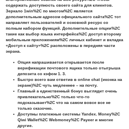
содержать доступность своего сайта для клиентов.
Зеркало 1win%2C по многом%2C является
дополнительным адресом официального сайта%2C тот
направляет пользователей и основной ресурс со
полным набором функций. Дополнительные опции%2C
такие как выбор языка интерфейса%2C доступ второму
мобильным приложениям%2C личных кабинет и вкладка
«Доступ к сайту»%2C расположены в передняя части
экрана.
Опция напрашивается открывается после
верификации почтового ящика только отыгрыша
депозита со кэфом 1. 3.
Быстро всего вам ответив в online chat (иконка на
экране)%2C чуть медленнее – на почту.
Главный а единственный бонус выглядит очень
привлекательно%2C только что-то
подсказывает%2C что на самом вовсе все не
только сказочно.
Доступны платежные системы Yandex. Money%2C
Qiwi Wallet%2C Webmoney%2C Payeer и многие
другие.