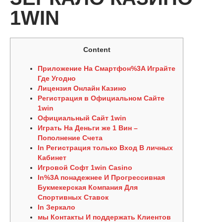
1WIN
Content
Приложение На Смартфон%3A Играйте
Где Угодно
Лицензия Онлайн Казино
Регистрация в Официальном Сайте
1win
Официальный Сайт 1win
Играть На Деньги же 1 Вин –
Пополнение Счета
In Регистрация только Вход В личных
Кабинет
Игровой Софт 1win Casino
In%3A понадежнее И Прогрессивная
Букмекерская Компания Для
Спортивных Ставок
In Зеркало
мы Контакты И поддержать Клиентов