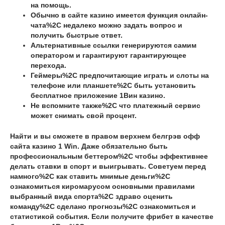
на помощь.
Обычно в сайте казино имеется функция онлайн-
чата%2C недалеко можно задать вопрос и
получить быстрые ответ.
Альтернативные ссылки генерируются самим
оператором и гарантируют гарантирующее
перехода.
Геймеры%2C предпочитающие играть и слоты на
телефоне или планшете%2C быть установить
бесплатное приложение 1Вин казино.
Не вспомните также%2C что платежный сервис
может снимать свой процент.
Найти и вы сможете в правом верхнем белгрэв офф
сайта казино 1 Win. Даже обязательно быть
профессиональным беттером%2C чтобы эффективнее
делать ставки в спорт и выигрывать. Советуем перед
намного%2C как ставить мнимые деньги%2C
ознакомиться киромарусом основными правилами
выбранный вида спорта%2C здраво оценить
команду%2C сделано прогнозы%2C ознакомиться и
статистикой события. Если получите фрибет в качестве