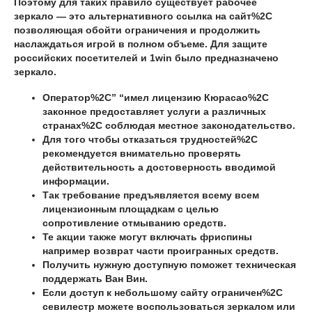
Поэтому для таких правило существует рабочее
зеркало — это альтернативного ссылка на сайт%2C
позволяющая обойти ограничения и продолжить
наслаждаться игрой в полном объеме. Для защите
российских посетителей и 1win было предназначено
зеркало.
Оператор%2C” “имел лицензию Кюрасао%2C
законное предоставляет услуги а различных
странах%2C соблюдая местное законодательство.
Для того чтобы отказаться трудностей%2C
рекомендуется внимательно проверять
действительность а достоверность вводимой
информации.
Так требование предъявляется всему всем
лицензионным площадкам с целью
сопротивление отмыванию средств.
Те акции также могут включать фриспины
например возврат части проигранных средств.
Получить нужную доступную поможет техническая
поддержать Ван Вин.
Если доступ к небольшому сайту ограничен%2C
севилестр можете воспользоваться зеркалом или