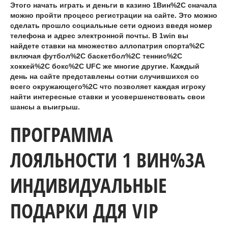
Этого начать играть и деньги в казино 1Вин%2C сначала
можно пройти процесс регистрации на сайте. Это можно
сделать прошло социальные сети одноиз введя номер
телефона и адрес электронной почты. В 1win вы
найдете ставки на множество аллопатрия спорта%2C
включая футбол%2C баскетбол%2C теннис%2C
хоккей%2C бокс%2C UFC же многие другие. Каждый
день на сайте представлены сотни случившихся со
всего окружающего%2C что позволяет каждая игроку
найти интересные ставки и усовершенствовать свои
шансы а выигрыш.
ПРОГРАММА
ЛОЯЛЬНОСТИ 1 ВИН%3A
ИНДИВИДУАЛЬНЫЕ
ПОДАРКИ ДДЯ VIP