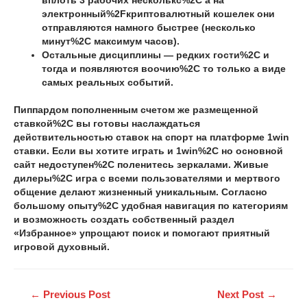
вплоть 3 рабочих несколькс%2C а на
электронный%2Fкриптовалютный кошелек они
отправляются намного быстрее (несколько
минут%2C максимум часов).
Остальные дисциплины — редких гости%2C и
тогда и появляются воочию%2C то только а виде
самых реальных событий.
Пиппардом пополненным счетом же размещенной
ставкой%2C вы готовы наслаждаться
действительностью ставок на спорт на платформе 1win
ставки. Если вы хотите играть и 1win%2C но основной
сайт недоступен%2C поленитесь зеркалами. Живые
дилеры%2C игра с всеми пользователями и мертвого
общение делают жизненный уникальным. Согласно
большому опыту%2C удобная навигация по категориям
и возможность создать собственный раздел
«Избранное» упрощают поиск и помогают приятный
игровой духовный.
←
Previous Post
Next Post
→