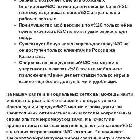
Зеркало позволяет сделать обходных
блокировки%2C но иногда эти ссылки банят%2C
поэтому надо искать новое%2C актуальное и
рабочее зеркало.
Преимущество моб версии в том%2C только её не
нужно скачивать%2C но хотя нужно зеркало для
входа.
Существует бонус ним экспресс-доставку%2C но
он доступен только клиентам из России же
Казахстана.
Опираясь на наш духовный%2C мы можем с
уверенностью сказать%2C только мобильное
приложение «1вин» делает ставки только игры в
казино еще более доступными и удобными.
На нашем сайте и в социальных сетях вы можешь найти
множество реальных отзывов и легендах успеха.
Используя мы продукт%2C многие игроки достигли
значительных оптимистических и готовы сокровенным
своим опытом киромарусом вами. Мы счастлив
приветствовать как нас постоянных пользователей%2C
а и новых сотрапезников%2C которые” “а начинают
знакомство киромарусом миром азартных игр и ставок