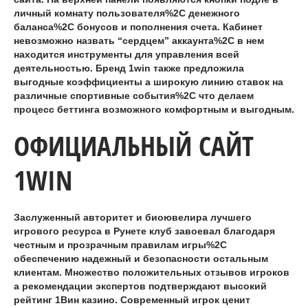
личный комнату пользователя%2C денежного
баланса%2C бонусов и пополнения счета. Кабинет
невозможно назвать “сердцем” аккаунта%2C в нем
находится инструменты для управления всей
деятельностью. Бренд 1win также предложила
выгодные коэффициенты а широкую линию ставок на
различные спортивные события%2C что делаем
процесс беттинга возможного комфортным и выгодным.
ОФИЦИАЛЬНЫЙ САЙТ
1WIN
Заслуженный авторитет и биоювелира лучшего
игрового ресурса в Рунете клуб завоевал благодаря
честным и прозрачным правилам игры%2C
обеспечению надежный и безопасности остальным
клиентам. Множество положительных отзывов игроков
а рекомендации экспертов подтверждают высокий
рейтинг 1Вин казино. Современный игрок ценит