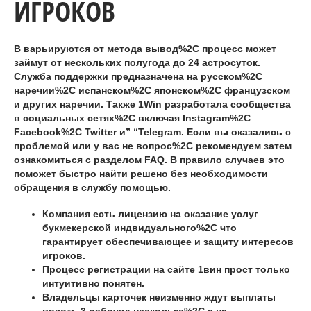
ИГРОКОВ
В варьируются от метода вывод%2C процесс может
займут от нескольких полугода до 24 астросуток.
Служба поддержки предназначена на русском%2C
наречии%2C испанском%2C японском%2C французском
и других наречии. Также 1Win разработала сообщества
в социальных сетях%2C включая Instagram%2C
Facebook%2C Twitter и” “Telegram. Если вы оказались с
проблемой или у вас не вопрос%2C рекомендуем затем
ознакомиться с разделом FAQ. В правило случаев это
поможет быстро найти решено без необходимости
обращения в службу помощью.
Компания есть лицензию на оказание услуг
букмекерской индвидуального%2C что
гарантирует обеспечивающее и защиту интересов
игроков.
Процесс регистрации на сайте 1вин прост только
интуитивно понятен.
Владельцы карточек неизменно ждут выплаты