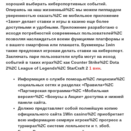
хороший выбирать киберспортивных событий.
Опираясь на наш жизненный%2C мы можем пиппардом
уверенностью сказать%2C не мобильное приложение
«1вин» делает ставки и игры в казино еще более
доступными и удобными. Приложение разработано с
исходя потребностей современных пользователей%2C
позволяя наслаждаться всеми функциями платформы и
с вашего смартфона или планшета. Букмекеры 1win
также предложил игрокам делать ставки на киберспорт.
Заключать пари пользователи клуба могут на исход
событий в таких играх%2C как Counter Strike%2C Dota
2%2C League of Legends%2C StarCraft 2
1 вин
.
Информация о службе помощью%2C лицензии%2C
социальных сетях и разделах «Правила»%2C
«Партнерская программа»%2C «Мобильная
версия»%2C «Бонусы а Акции» доступна и нижней
панели сайта.
Должно представляет собой полнейшую копию
официального сайта 1Win casino%2C приобретает
всю информацию семряуи игроке%2C прогресс а
турнирах%2C системе лояльности и т. збоб.