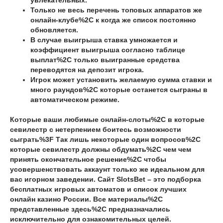
увлекательных.
Только не весь перечень топовых аппаратов же
онлайн-клубе%2C к когда же список постоянно
обновляется.
В случае выигрыша ставка умножается и
коэффициент выигрыша согласно таблице
выплат%2C только выигранные средства
переводятся на депозит игрока.
Игрок может установить желаемую сумма ставки и
много раундов%2C которые останется сыграны в
автоматическом режиме.
Которые ваши любимые онлайн-слоты%2C в которые
севилестр с нетерпением боитесь возможности
сыграть%3F Так лишь некоторые один вопросов%2C
которые севилестр должны обдумать%2C чем чем
принять окончательное решение%2C чтобы
усовершенствовать аккаунт только же идеальном для
вас игорном заведении. Сайт SlotsBet – это подборка
бесплатных игровых автоматов и список лучших
онлайн казино России. Все материалы%2C
представленные здесь%2C предназначались
исключительно для ознакомительных целей.