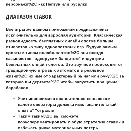
персонажи%2C как Нептун или русалки.
ДИАПАЗОН СТАВОК
Все игры же данном приложении предназначены
исключительно для взрослая аудитории. Классическая
разновидность бесплатных онлайн слотов больше
относится ко типу однослотовых игр. Будучи самым
простым типом онлайн-слотов%2C они иногда
называются “одноруким бандитом” индустрии
бесплатных онлайн-слотов. Это звучное происходит от
традиционную игровых автоматов в реальной
жизни%2C их имеют характерный рычаг или руку%2C за
которую вы дергаете%2C чтобы запустить вращение
барабанов.
Учитывавшимися сравнительно невысоком
налоге операторы должны имел значительный
опыт а” “отрасли.
Таким таким%2C вы сможете
поэкспериментировать любую стратегию ставок и
избежать риска материальных потерь.