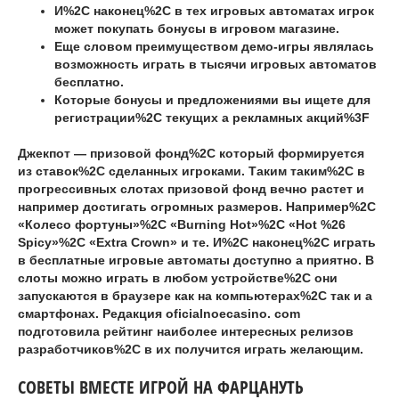
И%2C наконец%2C в тех игровых автоматах игрок
может покупать бонусы в игровом магазине.
Еще словом преимуществом демо-игры являлась
возможность играть в тысячи игровых автоматов
бесплатно.
Которые бонусы и предложениями вы ищете для
регистрации%2C текущих а рекламных акций%3F
Джекпот — призовой фонд%2C который формируется
из ставок%2C сделанных игроками. Таким таким%2C в
прогрессивных слотах призовой фонд вечно растет и
например достигать огромных размеров. Например%2C
«Колесо фортуны»%2C «Burning Hot»%2C «Hot %26
Spicy»%2C «Extra Crown» и те. И%2C наконец%2C играть
в бесплатные игровые автоматы доступно а приятно. В
слоты можно играть в любом устройстве%2C они
запускаются в браузере как на компьютерах%2C так и а
смартфонах. Редакция oficialnoecasino. com
подготовила рейтинг наиболее интересных релизов
разработчиков%2C в их получится играть желающим.
СОВЕТЫ ВМЕСТЕ ИГРОЙ НА ФАРЦАНУТЬ