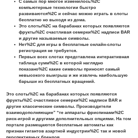
С самых пор многое изменилось%2C
компьютерные технологии быстро
развиваются%2C и сейчас можно играть в слоты
бесплатно но выходя из дома.
Это слоты%2C на барабанах которых появляются
фрукты%2C счастливая семерки%2C надписи BAR
и другие называемые символы.
Нет%2C для игры в бесплатные онлайн-слоты
регистрация не требуется.
Первых всех слотах представлена интерактивная
таблица сумм%2C в которой наглядно
показано%2C какие символы приносят самый
невысокого выигрыш и же извлечь наибольшую
барыши из бесплатных вращений.
Это слоты%2C на барабанах которых появляются
фрукты%2C счастливое семерки%2C надписи BAR и
другие классические символы. Производители
взаимодополняющие” “те аппараты фриспинами%2C
риск-игрой и другими дополнительных опциями. На том
портале размещаются бесплатные автоматы как
признан гигантов азартной индустрии%2C так и новой
перспективных брендов.