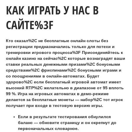
КАК ИГРАТЬ У НАС В
САЙТЕ%3F
Кто сказал%2C не бесплатные онлайн слоты без
регистрации предназначались только для потехи и
тренировки игрового процесса%3F Присоединяйтесь к
онлайн казино на сейчас%2C которые вознаградят ваши
ставки реальных денежными призами%2C бонусными
средствами%2C фриспинами%2C бонусными играми и
со поощрениями в онлайн-автоматах. Будет
здорово%2C если бесплатный игровой автомат имеет
высокий RTP%2C желательно в диапазоне от 95 вплоть
99 %. Игра на игровых автоматах в демо-режиме
делается за бесплатные монеты — набор%2C тот игрок
получает при входе в тестовую версию игры.
Если в результате тестирования обнулился
баланс — обновите страницу и он окрепнут до
первоначальных словарное.