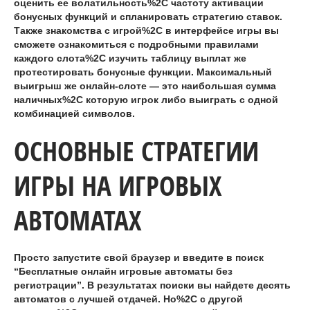
оценить ее волатильность%2C частоту активации
бонусных функций и спланировать стратегию ставок.
Также знакомства с игрой%2C в интерфейсе игры вы
сможете ознакомиться с подробными правилами
каждого слота%2C изучить таблицу выплат же
протестировать бонусные функции. Максимальный
выигрыш же онлайн-слоте — это наибольшая сумма
наличных%2C которую игрок либо выиграть с одной
комбинацией символов.
ОСНОВНЫЕ СТРАТЕГИИ
ИГРЫ НА ИГРОВЫХ
АВТОМАТАХ
Просто запустите свой браузер и введите в поиск
“Бесплатные онлайн игровые автоматы без
регистрации”. В результатах поиски вы найдете десять
автоматов с лучшей отдачей. Но%2C с другой