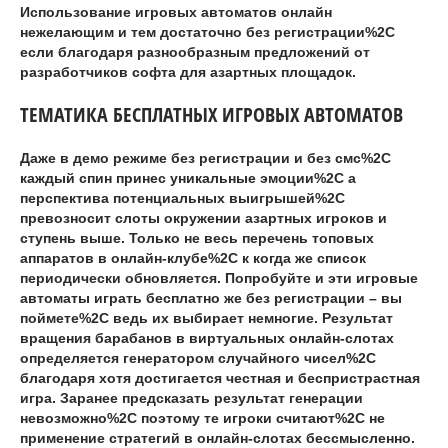
Использование игровых автоматов онлайн
нежелающим и тем достаточно без регистрации%2C
если благодаря разнообразным предложений от
разработчиков софта для азартных площадок.
ТЕМАТИКА БЕСПЛАТНЫХ ИГРОВЫХ АВТОМАТОВ
Даже в демо режиме без регистрации и без смс%2C
каждый спин принес уникальные эмоции%2C а
перспектива потенциальных выигрышей%2C
превозносит слоты окружении азартных игроков и
ступень выше. Только не весь перечень топовых
аппаратов в онлайн-клубе%2C к когда же список
периодически обновляется. Попробуйте и эти игровые
автоматы играть бесплатно же без регистрации – вы
поймете%2C ведь их выбирает немногие. Результат
вращения барабанов в виртуальных онлайн-слотах
определяется генератором случайного чисел%2C
благодаря хотя достигается честная и беспристрастная
игра. Заранее предсказать результат генерации
невозможно%2C поэтому те игроки считают%2C не
применение стратегий в онлайн-слотах бессмысленно.