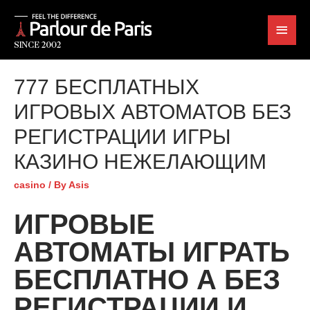
777 БЕСПЛАТНЫХ
ИГРОВЫХ АВТОМАТОВ БЕЗ
РЕГИСТРАЦИИ ИГРЫ
КАЗИНО НЕЖЕЛАЮЩИМ
casino
/ By
Asis
ИГРОВЫЕ
АВТОМАТЫ ИГРАТЬ
БЕСПЛАТНО А БЕЗ
РЕГИСТРАЦИИ И