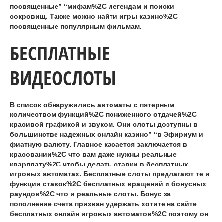
посвященные” “мифам%2C легендам и поиски
сокровищ. Также можно найти игры казино%2C
посвященные популярным фильмам.
БЕСПЛАТНЫЕ
ВИДЕОСЛОТЫ
В список обнаружились автоматы с пятерным
количеством функций%2C пониженного отдачей%2C
красивой графикой и звуком. Они слоты доступны в
большинстве надежных онлайн казино” “в Эфириум и
фиатную валюту. Главное касается заключается в
красовании%2C что вам даже нужны реальные
кварплату%2C чтобы делать ставки в бесплатных
игровых автоматах. Бесплатные слоты предлагают те и
функции ставок%2C бесплатных вращений и бонусных
раундов%2C что и реальные слоты. Бонус за
пополнение счета призван удержать хотите на сайте
бесплатных онлайн игровых автоматов%2C поэтому он