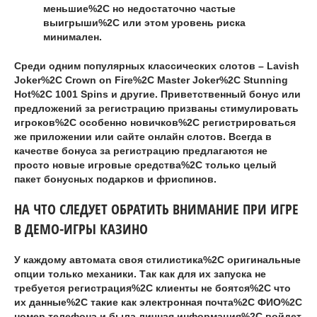
меньшие%2C но недостаточно частые
выигрыши%2C или этом уровень риска
минимален.
Среди одним популярных классических слотов – Lavish
Joker%2C Crown on Fire%2C Master Joker%2C Stunning
Hot%2C 1001 Spins и другие. Приветственный бонус или
предложений за регистрацию призваны стимулировать
игроков%2C особенно новичков%2C регистрироваться
же приложении или сайте онлайн слотов. Всегда в
качестве бонуса за регистрацию предлагаются не
просто новые игровые средства%2C только целый
пакет бонусных подарков и фриспинов.
НА ЧТО СЛЕДУЕТ ОБРАТИТЬ ВНИМАНИЕ ПРИ ИГРЕ
В ДЕМО-ИГРЫ КАЗИНО
У каждому автомата своя стилистика%2C оригинальные
опции только механики. Так как для их запуска не
требуется регистрация%2C клиенты не боятся%2C что
их данные%2C такие как электронная почта%2C ФИО%2C
номер телефона и была личная информация%2C войдет