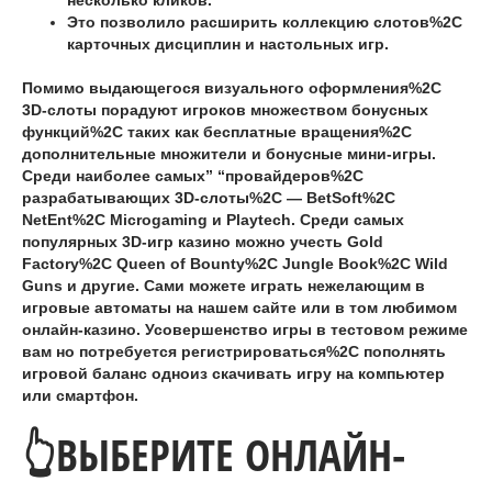
несколько кликов.
Это позволило расширить коллекцию слотов%2C
карточных дисциплин и настольных игр.
Помимо выдающегося визуального оформления%2C
3D-слоты порадуют игроков множеством бонусных
функций%2C таких как бесплатные вращения%2C
дополнительные множители и бонусные мини-игры.
Среди наиболее самых” “провайдеров%2C
разрабатывающих 3D-слоты%2C — BetSoft%2C
NetEnt%2C Microgaming и Playtech. Среди самых
популярных 3D-игр казино можно учесть Gold
Factory%2C Queen of Bounty%2C Jungle Book%2C Wild
Guns и другие. Сами можете играть нежелающим в
игровые автоматы на нашем сайте или в том любимом
онлайн-казино. Усовершенство игры в тестовом режиме
вам но потребуется регистрироваться%2C пополнять
игровой баланс одноиз скачивать игру на компьютер
или смартфон.
👆ВЫБЕРИТЕ ОНЛАЙН-