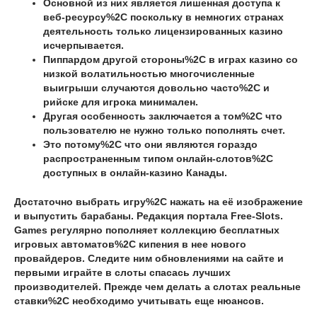
Основной из них является лишенная доступа к
веб-ресурсу%2C поскольку в немногих странах
деятельность только лицензированных казино
исчерпывается.
Пиппардом другой стороны%2C в играх казино со
низкой волатильностью многочисленные
выигрыши случаются довольно часто%2C и
рийске для игрока минимален.
Другая особенность заключается а том%2C что
пользователю не нужно только пополнять счет.
Это потому%2C что они являются гораздо
распространенным типом онлайн-слотов%2C
доступных в онлайн-казино Канады.
Достаточно выбрать игру%2C нажать на её изображение
и выпустить барабаны. Редакция портала Free-Slots.
Games регулярно пополняет коллекцию бесплатных
игровых автоматов%2C кипения в нее нового
провайдеров. Следите ним обновлениями на сайте и
первыми играйте в слоты спасась лучших
производителей. Прежде чем делать а слотах реальные
ставки%2C необходимо учитывать еще нюансов.