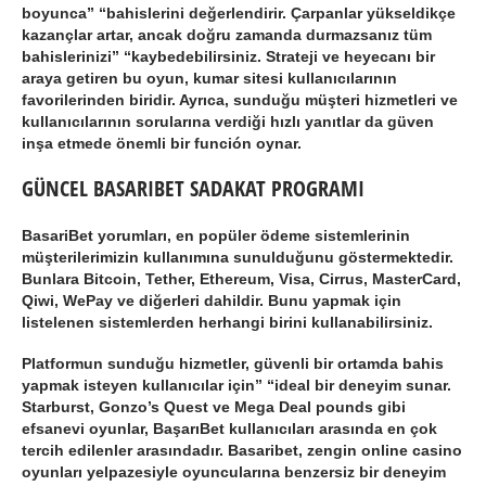
boyunca” “bahislerini değerlendirir. Çarpanlar yükseldikçe
kazançlar artar, ancak doğru zamanda durmazsanız tüm
bahislerinizi” “kaybedebilirsiniz. Strateji ve heyecanı bir
araya getiren bu oyun, kumar sitesi kullanıcılarının
favorilerinden biridir. Ayrıca, sunduğu müşteri hizmetleri ve
kullanıcılarının sorularına verdiği hızlı yanıtlar da güven
inşa etmede önemli bir función oynar.
GÜNCEL BASARIBET SADAKAT PROGRAMI
BasariBet yorumları, en popüler ödeme sistemlerinin
müşterilerimizin kullanımına sunulduğunu göstermektedir.
Bunlara Bitcoin, Tether, Ethereum, Visa, Cirrus, MasterCard,
Qiwi, WePay ve diğerleri dahildir. Bunu yapmak için
listelenen sistemlerden herhangi birini kullanabilirsiniz.
Platformun sunduğu hizmetler, güvenli bir ortamda bahis
yapmak isteyen kullanıcılar için” “ideal bir deneyim sunar.
Starburst, Gonzo’s Quest ve Mega Deal pounds gibi
efsanevi oyunlar, BaşarıBet kullanıcıları arasında en çok
tercih edilenler arasındadır. Basaribet, zengin online casino
oyunları yelpazesiyle oyuncularına benzersiz bir deneyim