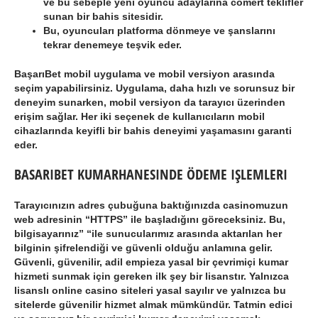
ve bu sebeple yeni oyuncu adaylarına cömert teklifler
sunan bir bahis sitesidir.
Bu, oyuncuları platforma dönmeye ve şanslarını
tekrar denemeye teşvik eder.
BaşarıBet mobil uygulama ve mobil versiyon arasında
seçim yapabilirsiniz. Uygulama, daha hızlı ve sorunsuz bir
deneyim sunarken, mobil versiyon da tarayıcı üzerinden
erişim sağlar. Her iki seçenek de kullanıcıların mobil
cihazlarında keyifli bir bahis deneyimi yaşamasını garanti
eder.
BASARIBET KUMARHANESINDE ÖDEME IŞLEMLERI
Tarayıcınızın adres çubuğuna baktığınızda casinomuzun
web adresinin “HTTPS” ile başladığını göreceksiniz. Bu,
bilgisayarınız” “ile sunucularımız arasında aktarılan her
bilginin şifrelendiği ve güvenli olduğu anlamına gelir.
Güvenli, güvenilir, adil empieza yasal bir çevrimiçi kumar
hizmeti sunmak için gereken ilk şey bir lisanstır. Yalnızca
lisanslı online casino siteleri yasal sayılır ve yalnızca bu
sitelerde güvenilir hizmet almak mümkündür. Tatmin edici