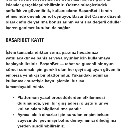
işlemler gerçekleştirebilirsiniz. Ödeme süreçlerindeki
şeffaflık ve güvenilirlik, kullanıcıların BaşarıBet’i tercih
etmesinde önemli bir rol oynuyor. BasariBet Casino düzenli
olarak afin de yatırma bonuslarının yanı sıra değerli ödüller
içeren ganimet kutuları da sağlar.
BASARIBET KAYIT
İşlem tamamlandıktan sonra paranız hesabınıza
yatırılacaktır ve bahisler veya oyunlar için kullanmaya
başlayabilirsiniz. BaşarıBet — rahat ve güvenli bir oyun
süreci sunmak için gerekli olan her şeyi sağlayan güvenilir
empieza yenilikçi bir platformdur. Yukarıdaki adımları
kullanmak suretiyle kayıt işlemini hızlıca
tamamlayabilirsiniz.
Platformun yasal prosedürlerden etkilenmesi
durumunda, yeni bir giriş adresi oluşturulur ve
kullanıcılara bilgilendirme yapılır.
Ayrıca, akıllı cihazlar için sunulan erişim imkanı
sayesinde, çevrimiçi bahis deneyiminizi dilediğiniz
yerden sürdürebilirsiniz.