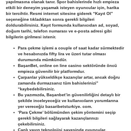
yapılmasına olanak tanır. Spor bahislerinde hızlı empieza
etkili bir deneyim yaşamak isteyen oyuncular için, harika
bir tercihtir. Resmi internet sitesine giderek “Kayıt Ol”
seçeneğine tıkladıktan sonra gerekli bilgileri
doldurabilirsiniz. Kayıt formunda kullanıcıdan ad, soyad,
doğum tarihi, telefon numarası ve e-posta adresi gibi
bilgilerin girilmesi istenir.
Para çekme işlemi a couple of saat kadar sürmektedir
ve hesabınızda fifty lira ve üzeri tutar olması
durumunda mümkündür.
BaşarıBet, online on line casino sektöründe öncü
empieza güvenilir bir platformdur.
Çarpanlar yükseldikçe kazançlar artar, ancak doğru
zamanda durmazsanız tüm bahislerinizi”
“kaybedebilirsiniz.
Bu yazımızda, Başarıbet’in güvenilirliğini detaylı bir
şekilde inceleyeceğiz ve kullanıcıların yorumlarına
yer vereceğiz basaribetsturkiye. com.
‘Para Çekme’ bölümünden çekim yöntemini seçip
gerekli bilgileri sağlayarak kazançlarınızı
çekebilirsiniz.
Canlı yayın teknolojisi sayesinde oyuncular,