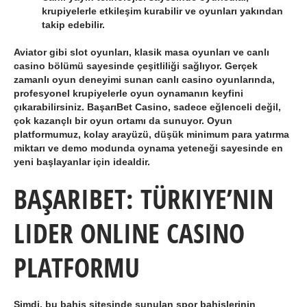
krupiyelerle etkileşim kurabilir ve oyunları yakından
takip edebilir.
Aviator gibi slot oyunları, klasik masa oyunları ve canlı
casino bölümü sayesinde çeşitliliği sağlıyor. Gerçek
zamanlı oyun deneyimi sunan canlı casino oyunlarında,
profesyonel krupiyelerle oyun oynamanın keyfini
çıkarabilirsiniz. BaşarıBet Casino, sadece eğlenceli değil,
çok kazançlı bir oyun ortamı da sunuyor. Oyun
platformumuz, kolay arayüzü, düşük minimum para yatırma
miktarı ve demo modunda oynama yeteneği sayesinde en
yeni başlayanlar için idealdir.
BAŞARIBET: TÜRKIYE’NIN
LIDER ONLINE CASINO
PLATFORMU
Şimdi, bu bahis sitesinde sunulan spor bahislerinin