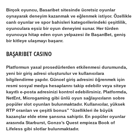
Birçok oyuncu, Basaribet sitesinde ücretsiz oyunlar
oynayarak deneyim kazanmak ve eğlenmek istiyor. Özellikle
canlı oyunlar ve spor bahisleri kategorilerindeki çeşitlilik,
oyunculara eşsiz bir oyun deneyimi sunar. Her türden
oyuncuya hitap eden oyun yelpazesi ile BaşarıBet, geniş
bir kitleye ulaşmayı başarır.
BAŞARIBET CASINO
Platformun yasal prosedürlerden etkilenmesi durumunda,
yeni bir giriş adresi oluşturulur ve kullanıcılara
bilgilendirme yapılır. Güncel giriş adresini öğrenmek için
resmi sosyal medya hesaplarını takip edebilir veya siteye
kayıtlı e-posta adresinizi kontrol edebilirsiniz. Platformda,
NetEnt, Microgaming gibi ünlü oyun sağlayıcıların sobre
popüler slot oyunları bulunmaktadır. Kullanıcılar, yüksek
RTP oranları ve çeşitli bonus” “özellikleri ile büyük
kazançlar elde etme şansına sahiptir. En popüler oyunlar
arasında Starburst, Gonzo’s Quest empieza Book of
Lifeless gibi slotlar bulunmaktadır.