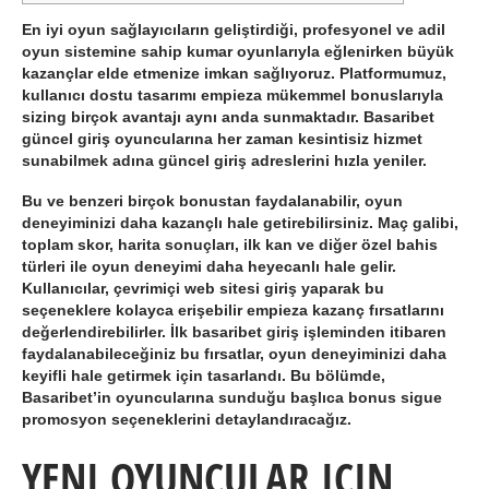
En iyi oyun sağlayıcıların geliştirdiği, profesyonel ve adil
oyun sistemine sahip kumar oyunlarıyla eğlenirken büyük
kazançlar elde etmenize imkan sağlıyoruz. Platformumuz,
kullanıcı dostu tasarımı empieza mükemmel bonuslarıyla
sizing birçok avantajı aynı anda sunmaktadır. Basaribet
güncel giriş oyuncularına her zaman kesintisiz hizmet
sunabilmek adına güncel giriş adreslerini hızla yeniler.
Bu ve benzeri birçok bonustan faydalanabilir, oyun
deneyiminizi daha kazançlı hale getirebilirsiniz. Maç galibi,
toplam skor, harita sonuçları, ilk kan ve diğer özel bahis
türleri ile oyun deneyimi daha heyecanlı hale gelir.
Kullanıcılar, çevrimiçi web sitesi giriş yaparak bu
seçeneklere kolayca erişebilir empieza kazanç fırsatlarını
değerlendirebilirler. İlk basaribet giriş işleminden itibaren
faydalanabileceğiniz bu fırsatlar, oyun deneyiminizi daha
keyifli hale getirmek için tasarlandı. Bu bölümde,
Basaribet’in oyuncularına sunduğu başlıca bonus sigue
promosyon seçeneklerini detaylandıracağız.
YENI OYUNCULAR IÇIN