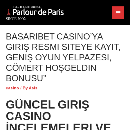
BASARIBET CASINO’YA
GIRIŞ RESMI SITEYE KAYIT,
GENIŞ OYUN YELPAZESI,
CÖMERT HOŞGELDIN
BONUSU”
casino
/ By
Asis
GÜNCEL GIRIŞ
CASINO
İNCELEMELERI VE