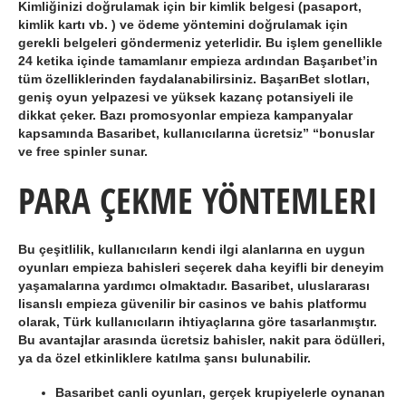
Kimliğinizi doğrulamak için bir kimlik belgesi (pasaport,
kimlik kartı vb. ) ve ödeme yöntemini doğrulamak için
gerekli belgeleri göndermeniz yeterlidir. Bu işlem genellikle
24 ketika içinde tamamlanır empieza ardından Başarıbet’in
tüm özelliklerinden faydalanabilirsiniz. BaşarıBet slotları,
geniş oyun yelpazesi ve yüksek kazanç potansiyeli ile
dikkat çeker. Bazı promosyonlar empieza kampanyalar
kapsamında Basaribet, kullanıcılarına ücretsiz” “bonuslar
ve free spinler sunar.
PARA ÇEKME YÖNTEMLERI
Bu çeşitlilik, kullanıcıların kendi ilgi alanlarına en uygun
oyunları empieza bahisleri seçerek daha keyifli bir deneyim
yaşamalarına yardımcı olmaktadır. Basaribet, uluslararası
lisanslı empieza güvenilir bir casinos ve bahis platformu
olarak, Türk kullanıcıların ihtiyaçlarına göre tasarlanmıştır.
Bu avantajlar arasında ücretsiz bahisler, nakit para ödülleri,
ya da özel etkinliklere katılma şansı bulunabilir.
Basaribet canli oyunları, gerçek krupiyelerle oynanan