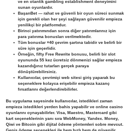
ve en otantik gambling establishment deneyimini
sunan oyunlardır.
BaşarıBet — rahat ve güvenli bir oyun süreci sunmak
için gerekli olan her şeyi sağlayan güvenilir empieza
yenilikçi bir platformdur.
Birinci yatırımından sonra diğer yatırımlarınız için
para yatırıma bonusları verilmektedir.
Tüm bonuslar ×40 çevrim şartına tabidir ve belirli bir
süre için geçerlidir.
Örneğin, fifty Free Rewrite bonusu, belirli bir slot
oyununda 55 kez ücretsiz dönmenizi sağlar empieza
kazandığınız tutarları gerçek paraya
dönüştürebilirsiniz.
Kullanıcılar, çevrimiçi web sitesi giriş yaparak bu
seçeneklere kolayca erişebilir empieza kazanç
fırsatlarını değerlendirebilirler.
Bu uygulama sayesinde kullanıcılar, istedikleri zaman
empieza istedikleri yerden bahis yapabilir ve online casino
oyunlarını oynayabilirler. Visa, Maestro, Mastercard gibi
kart seçeneklerinin yanı sıra WebMoney, Yandex. Money,
Qiwi ve Bitcoin gibi dijital ödeme yöntemleri sobre mevcut.
Geniş ödeme seçenekleri ile hem hızlı hem de güvenilir