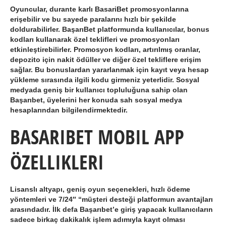
Oyuncular, durante karlı BasariBet promosyonlarına
erişebilir ve bu sayede paralarını hızlı bir şekilde
doldurabilirler. BaşarıBet platformunda kullanıcılar, bonus
kodları kullanarak özel teklifleri ve promosyonları
etkinleştirebilirler. Promosyon kodları, artırılmış oranlar,
depozito için nakit ödüller ve diğer özel tekliflere erişim
sağlar. Bu bonuslardan yararlanmak için kayıt veya hesap
yükleme sırasında ilgili kodu girmeniz yeterlidir. Sosyal
medyada geniş bir kullanıcı topluluğuna sahip olan
Başarıbet, üyelerini her konuda sah sosyal medya
hesaplarından bilgilendirmektedir.
BASARIBET MOBIL APP
ÖZELLIKLERI
Lisanslı altyapı, geniş oyun seçenekleri, hızlı ödeme
yöntemleri ve 7/24″ “müşteri desteği platformun avantajları
arasındadır. İlk defa Başarıbet’e giriş yapacak kullanıcıların
sadece birkaç dakikalık işlem adımıyla kayıt olması