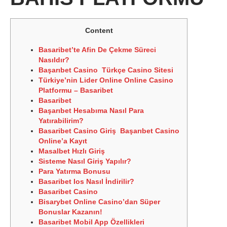
Content
Basaribet’te Afin De Çekme Süreci
Nasıldır?
Başarıbet Casino ️ Türkçe Casino Sitesi
Türkiye’nin Lider Online Online Casino
Platformu – Basaribet
Basaribet
Başarıbet Hesabıma Nasıl Para
Yatırabilirim?
Basaribet Casino Giriş ️ Başarıbet Casino
Online’a Kayıt
Masalbet Hızlı Giriş
Sisteme Nasıl Giriş Yapılır?
Para Yatırma Bonusu
Basaribet Ios Nasıl İndirilir?
Basaribet Casino
Bisarybet Online Casino’dan Süper
Bonuslar Kazanın!
Basaribet Mobil App Özellikleri