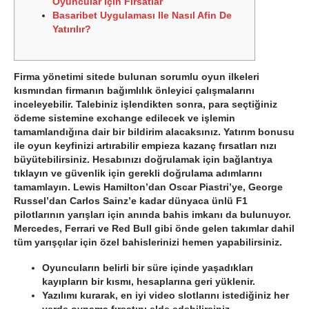
Oyuncular İçin Fırsatlar
Basaribet Uygulaması Ile Nasıl Afin De
Yatırılır?
Firma yönetimi sitede bulunan sorumlu oyun ilkeleri
kısmından firmanın bağımlılık önleyici çalışmalarını
inceleyebilir. Talebiniz işlendikten sonra, para seçtiğiniz
ödeme sistemine exchange edilecek ve işlemin
tamamlandığına dair bir bildirim alacaksınız. Yatırım bonusu
ile oyun keyfinizi artırabilir empieza kazanç fırsatları nızı
büyütebilirsiniz. Hesabınızı doğrulamak için bağlantıya
tıklayın ve güvenlik için gerekli doğrulama adımlarını
tamamlayın. Lewis Hamilton’dan Oscar Piastri’ye, George
Russel’dan Carlos Sainz’e kadar dünyaca ünlü F1
pilotlarının yarışları için anında bahis imkanı da bulunuyor.
Mercedes, Ferrari ve Red Bull gibi önde gelen takımlar dahil
tüm yarışçılar için özel bahislerinizi hemen yapabilirsiniz.
Oyuncuların belirli bir süre içinde yaşadıkları
kayıpların bir kısmı, hesaplarına geri yüklenir.
Yazılımı kurarak, en iyi video slotlarını istediğiniz her