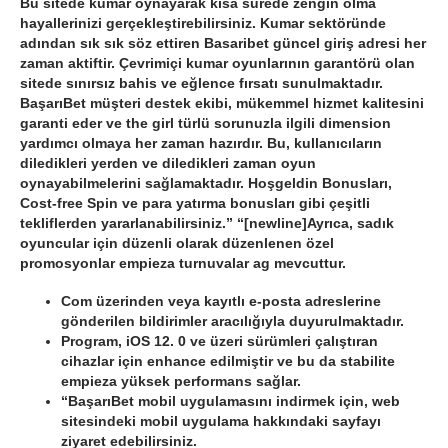
Bu sitede kumar oynayarak kısa sürede zengin olma
hayallerinizi gerçekleştirebilirsiniz. Kumar sektöründe
adından sık sık söz ettiren Basaribet güncel giriş adresi her
zaman aktiftir. Çevrimiçi kumar oyunlarının garantörü olan
sitede sınırsız bahis ve eğlence fırsatı sunulmaktadır.
BaşarıBet müşteri destek ekibi, mükemmel hizmet kalitesini
garanti eder ve the girl türlü sorunuzla ilgili dimension
yardımcı olmaya her zaman hazırdır. Bu, kullanıcıların
diledikleri yerden ve diledikleri zaman oyun
oynayabilmelerini sağlamaktadır. Hoşgeldin Bonusları,
Cost-free Spin ve para yatırma bonusları gibi çeşitli
tekliflerden yararlanabilirsiniz.” “[newline]Ayrıca, sadık
oyuncular için düzenli olarak düzenlenen özel
promosyonlar empieza turnuvalar ag mevcuttur.
Com üzerinden veya kayıtlı e-posta adreslerine
gönderilen bildirimler aracılığıyla duyurulmaktadır.
Program, iOS 12. 0 ve üzeri sürümleri çalıştıran
cihazlar için enhance edilmiştir ve bu da stabilite
empieza yüksek performans sağlar.
“BaşarıBet mobil uygulamasını indirmek için, web
sitesindeki mobil uygulama hakkındaki sayfayı
ziyaret edebilirsiniz.