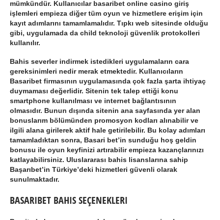
mümkündür. Kullanıcılar basaribet online casino giriş
işlemleri empieza diğer tüm oyun ve hizmetlere erişim için
kayıt adımlarını tamamlamalıdır. Tıpkı web sitesinde olduğu
gibi, uygulamada da child teknoloji güvenlik protokolleri
kullanılır.
Bahis severler indirmek istedikleri uygulamaların cara
gereksinimleri nedir merak etmektedir. Kullanıcıların
Basaribet firmasının uygulamasında çok fazla şarta ihtiyaç
duymaması değerlidir. Sitenin tek talep ettiği konu
smartphone kullanılması ve internet bağlantısının
olmasıdır. Bunun dışında sitenin ana sayfasında yer alan
bonuslarım bölümünden promosyon kodları alınabilir ve
ilgili alana girilerek aktif hale getirilebilir. Bu kolay adımları
tamamladıktan sonra, Basari bet’in sunduğu hoş geldin
bonusu ile oyun keyfinizi artırabilir empieza kazançlarınızı
katlayabilirsiniz. Uluslararası bahis lisanslarına sahip
Başarıbet’in Türkiye’deki hizmetleri güvenli olarak
sunulmaktadır.
BASARIBET BAHIS SEÇENEKLERI