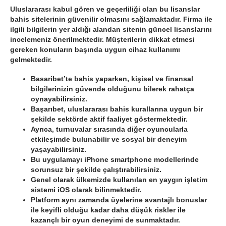
Uluslararası kabul gören ve geçerliliği olan bu lisanslar
bahis sitelerinin güvenilir olmasını sağlamaktadır. Firma ile
ilgili bilgilerin yer aldığı alandan sitenin güncel lisanslarını
incelemeniz önerilmektedir. Müşterilerin dikkat etmesi
gereken konuların başında uygun cihaz kullanımı
gelmektedir.
Basaribet’te bahis yaparken, kişisel ve finansal
bilgilerinizin güvende olduğunu bilerek rahatça
oynayabilirsiniz.
Başarıbet, uluslararası bahis kurallarına uygun bir
şekilde sektörde aktif faaliyet göstermektedir.
Ayrıca, turnuvalar sırasında diğer oyuncularla
etkileşimde bulunabilir ve sosyal bir deneyim
yaşayabilirsiniz.
Bu uygulamayı iPhone smartphone modellerinde
sorunsuz bir şekilde çalıştırabilirsiniz.
Genel olarak ülkemizde kullanılan en yaygın işletim
sistemi iOS olarak bilinmektedir.
Platform aynı zamanda üyelerine avantajlı bonuslar
ile keyifli olduğu kadar daha düşük riskler ile
kazançlı bir oyun deneyimi de sunmaktadır.