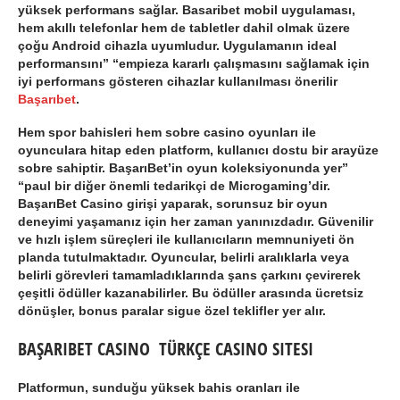
yüksek performans sağlar. Basaribet mobil uygulaması,
hem akıllı telefonlar hem de tabletler dahil olmak üzere
çoğu Android cihazla uyumludur. Uygulamanın ideal
performansını” “empieza kararlı çalışmasını sağlamak için
iyi performans gösteren cihazlar kullanılması önerilir
Başarıbet
.
Hem spor bahisleri hem sobre casino oyunları ile
oyunculara hitap eden platform, kullanıcı dostu bir arayüze
sobre sahiptir. BaşarıBet’in oyun koleksiyonunda yer”
“paul bir diğer önemli tedarikçi de Microgaming’dir.
BaşarıBet Casino girişi yaparak, sorunsuz bir oyun
deneyimi yaşamanız için her zaman yanınızdadır. Güvenilir
ve hızlı işlem süreçleri ile kullanıcıların memnuniyeti ön
planda tutulmaktadır. Oyuncular, belirli aralıklarla veya
belirli görevleri tamamladıklarında şans çarkını çevirerek
çeşitli ödüller kazanabilirler. Bu ödüller arasında ücretsiz
dönüşler, bonus paralar sigue özel teklifler yer alır.
BAŞARIBET CASINO ️ TÜRKÇE CASINO SITESI
Platformun, sunduğu yüksek bahis oranları ile