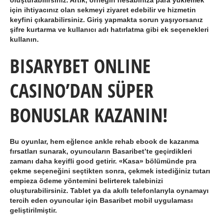
oluşturabilirsiniz. Artık, örneğin hesabınıza para yüklemek
için ihtiyacınız olan sekmeyi ziyaret edebilir ve hizmetin
keyfini çıkarabilirsiniz. Giriş yapmakta sorun yaşıyorsanız
şifre kurtarma ve kullanıcı adı hatırlatma gibi ek seçenekleri
kullanın.
BISARYBET ONLINE
CASINO’DAN SÜPER
BONUSLAR KAZANIN!
Bu oyunlar, hem eğlence ankle rehab ebook de kazanma
fırsatları sunarak, oyuncuların Basaribet’te geçirdikleri
zamanı daha keyifli good getirir. «Kasa» bölümünde pra
çekme seçeneğini seçtikten sonra, çekmek istediğiniz tutarı
empieza ödeme yöntemini belirterek talebinizi
oluşturabilirsiniz. Tablet ya da akıllı telefonlarıyla oynamayı
tercih eden oyuncular için Basaribet mobil uygulaması
geliştirilmiştir.