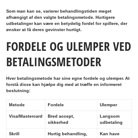
Som man kan se, varierer behandlingstiden meget
afhængigt af den valgte betalingsmetode. Hurtigere
udbetalinger kan være en betydelig fordel for spillere, der
ønsker at få deres gevinster hurtigt.
FORDELE OG ULEMPER VED
BETALINGSMETODER
Hver betalingsmetode har sine egne fordele og ulemper. At
forstå disse kan hjælpe dig med at træffe en informeret
beslutning:
Metode
Fordele
Ulemper
Visa/Mastercard
Bred accept,
Langsom
sikkerhed
udbetaling
Skrill
Hurtig behandling,
Kan have