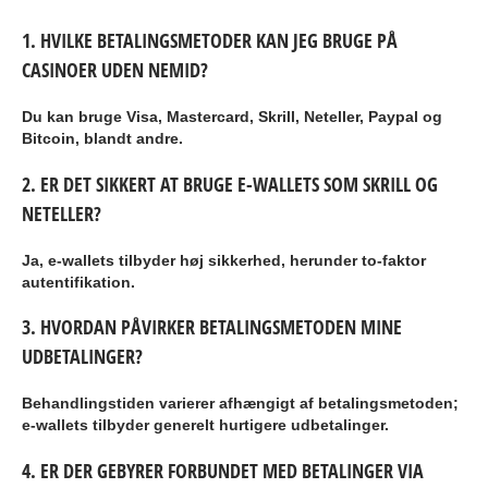
1. HVILKE BETALINGSMETODER KAN JEG BRUGE PÅ
CASINOER UDEN NEMID?
Du kan bruge Visa, Mastercard, Skrill, Neteller, Paypal og
Bitcoin, blandt andre.
2. ER DET SIKKERT AT BRUGE E-WALLETS SOM SKRILL OG
NETELLER?
Ja, e-wallets tilbyder høj sikkerhed, herunder to-faktor
autentifikation.
3. HVORDAN PÅVIRKER BETALINGSMETODEN MINE
UDBETALINGER?
Behandlingstiden varierer afhængigt af betalingsmetoden;
e-wallets tilbyder generelt hurtigere udbetalinger.
4. ER DER GEBYRER FORBUNDET MED BETALINGER VIA