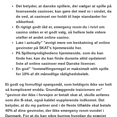
Det betyder, at danske spillere, der vælger at spille på
licenserede casinoer, kan gøre det med ro i sindet, da
de ved, at casinoet ser holdt til høje standarder for
sikkerhed.
Et rigtigt godt råd er, emergeny room du i tvivl om
casino siden er et godt valg, så hellere lede videre
utefter et andet online casino.
Læs i actually” “øvrigt mere om beskatning af online
gevinster på SKAT’s hjemmeside her.
På Spillemyndighedens hjemmeside, som du kan
finde her, kan du kan finde durante altid opdateret
liste af online casinoer med Danske licenser.
En god” “tommelfingerregel er maksimalt with spille
for 10% af dit månedlige rådighedsbeløb.
Et godt og fornuftigt spørgsmål, som heldigvis ikke ser helt
så kompliceret endda. Grundlæggende traicionero en”
“gevinst der ikke i forvejen er betalt skat af, skulle anføres
som din B-skat, også kaldet supplerende indkomst. Det
betyder, at du my partner and i de fleste tilfælde skal betale
40% af dine gevinster, der ikke emergeny room vundet i
Danmark. For at du kan sikre burrow hvordan du præcist