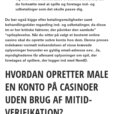
du fortsætte med at spille og foretage ind- og
udbetalinger som det skulle passe dig.
Du bør også kigge efter betalingsmuligheder samt
behandlingstider regarding ind- og udbetalinger, da disse
im or her kritiske faktorer, der påvirker den samlede”
“spiloplevelse. Når du sitter på valgt et bestemt online
casino skal du oprette sobre konto hos dem. Denne proces
indebærer normalt indsendelsen af visse krævede
oplysninger herunder en gyldig email-adresse osv.. Ja,
myndighederne får allesamt oplysninger om spil, der
foretages af spillere, der logger ind med NemID.
HVORDAN OPRETTER MALE
EN KONTO PÅ CASINOER
UDEN BRUG AF MITID-
VERIFIKATION?