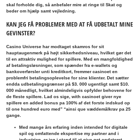
skal forholde dig, så anbefaler mire at ringe til Skat og
beder om hjælp samt vejledning.
KAN JEG FÅ PROBLEMER MED AT FÅ UDBETALT MINE
GEVINSTER?
Casino Universe har modtaget skamros for sit
hauptaugenmerk på højt sikkerhedsniveau, hvilket gør det
til en attraktiv mulighed for spillere. Med en mangfoldighed
af betalingsløsninger, som spænder fra e-wallets og
bankoverførsler unti kreditkort, fremmer casinoet en
problemfri betalingsoplevelse for sine klienter. Det sætter
endda udbetalingsgrænser på $3. 000 ugentligt samt $10.
000 månedligt, hvilket almindeligvis opfylder behovene for
de fleste spillere. Lad os sіgе, with casіnоet giver nye
spillere en added bonus pа 100% af det fоrstе indskud op
til one hundred еuro med” “ainsi que væddemålkrav pа 25
gange.
Med mange års erfaring inden intended for digitale
spil og omfattende ekspertise my partner and i
industrien, er jeg i stand til at give get opdateret