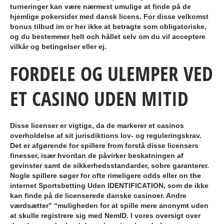
turneringer kan være nærmest umulige at finde på de
hjemlige pokersider med dansk licens. For disse velkomst
bonus tilbud im or her ikke at betragte som obligatoriske,
og du bestemmer helt och hållet selv om du vil acceptere
vilkår og betingelser eller ej.
FORDELE OG ULEMPER VED
ET CASINO UDEN MITID
Disse licenser er vigtige, da de markerer et casinos
overholdelse af sit jurisdiktions lov- og reguleringskrav.
Det er afgørende for spillere from forstå disse licensers
finesser, især hvordan de påvirker beskatningen af
gevinster samt de sikkerhedsstandarder, sobre garanterer.
Nogle spillere søger for ofte rimeligere odds eller on the
internet Sportsbetting Uden IDENTIFICATION, som de ikke
kan finde på de licenserede danske casinoer. Andre
værdsætter” “muligheden for at spille mere anonymt uden
at skulle registrere sig med NemID. I vores oversigt over