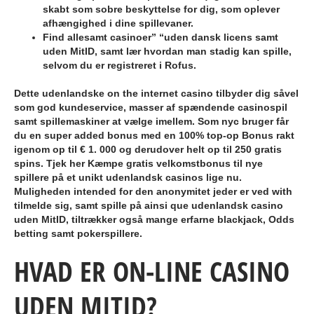
skabt som sobre beskyttelse for dig, som oplever
afhængighed i dine spillevaner.
Find allesamt casinoer” “uden dansk licens samt
uden MitID, samt lær hvordan man stadig kan spille,
selvom du er registreret i Rofus.
Dette udenlandske on the internet casino tilbyder dig såvel
som god kundeservice, masser af spændende casinospil
samt spillemaskiner at vælge imellem. Som nyc bruger får
du en super added bonus med en 100% top-op Bonus rakt
igenom op til € 1. 000 og derudover helt op til 250 gratis
spins. Tjek her Kæmpe gratis velkomstbonus til nye
spillere på et unikt udenlandsk casinos lige nu.
Muligheden intended for den anonymitet jeder er ved with
tilmelde sig, samt spille på ainsi que udenlandsk casino
uden MitID, tiltrækker også mange erfarne blackjack, Odds
betting samt pokerspillere.
HVAD ER ON-LINE CASINO
UDEN MITID?