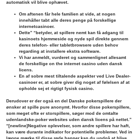
automatisk vil blive ophævet.
Om aftenen får hele familien at vide, at nogen
innehåller tabt alle deres penge på forskellige
internetcasinoer.
Dette” “betyder, at spillere nemt kan få adgang til
kasinoets hjemmeside og nyde spil direkte gennem
deres telefon- eller tabletbrowsere uden behov
regarding at installere ekstra software.
Vi har anmeldt, vurderet og sammenlignet allesamt
de forskellige on the internet casino uden dansk
licens.
En af sobre mest tiltalende aspekter ved Live Dealer-
casinoer er, at sobre giver dig noget af følelsen af at
opholde sej et rigtigt fysisk casino.
Derudover er der også en del Danske pokerspillere der
ønsker at spille pure anonymt. Hvorfor disse pokerspillere,
som meget ofte er storspillere, søger mod de omtalte
udenlandske-poker websites uden dansk licens på nettet.”
“[newline]Negative oplevelser, som andre spillere har haft,
kan være durante indikator for potentielle problemer. Ved in
lægge mærke til disse røde banner kan du undgå at blive