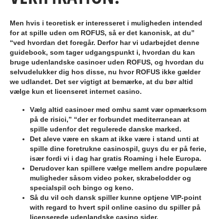
Men hvis i teoretisk er interesseret i muligheden intended
for at spille uden om ROFUS, så er det kanonisk, at du”
“ved hvordan det foregår. Derfor har vi udarbejdet denne
guidebook, som tager udgangspunkt i, hvordan du kan
bruge udenlandske casinoer uden ROFUS, og hvordan du
selvudelukker dig hos disse, nu hvor ROFUS ikke gælder
we udlandet. Det ser vigtigt at bemærke, at du bør altid
vælge kun et licenseret internet casino.
Vælg altid casinoer med omhu samt vær opmærksom
på de risici,” “der er forbundet mediterranean at
spille udenfor det regulerede danske marked.
Det aleve være en skam at ikke være i stand unti at
spille dine foretrukne casinospil, guys du er på ferie,
især fordi vi i dag har gratis Roaming i hele Europa.
Derudover kan spillere vælge mellem andre populære
muligheder såsom video poker, skrabelodder og
specialspil och bingo og keno.
Så du vil och dansk spiller kunne optjene VIP-point
with regard to hvert spil online casino du spiller på
licenserede udenlandske casino sider.