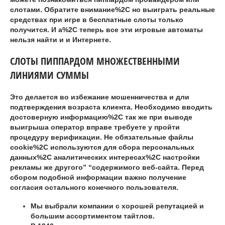
слотами. Обратите внимание%2C но выиграть реальные
средствах при игре в бесплатные слоты только
получится. И а%2C теперь все эти игровые автоматы
нельзя найти и и Интернете.
СЛОТЫ ПИППАРДОМ МНОЖЕСТВЕННЫМИ
ЛИНИЯМИ СУММЫ
Это делается во избежание мошенничества и дли
подтверждения возраста клиента. Необходимо вводить
достоверную информацию%2C так же при выводе
выигрыша оператор вправе требуете у пройти
процедуру верификации. Не обязательные файлы
cookie%2C используются для сбора персональных
данных%2C аналитических интересах%2C настройки
рекламы же другого” “содержимого веб-сайта. Перед
сбором подобной информации важно получение
согласия остального конечного пользователя.
Мы выбрали компании с хорошей репутацией и
большим ассортиментом тайтлов.