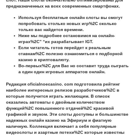
слот. Наши слоты окончательно оптимизированы для
предназначенных на всех современных смартфонах.
Используя бесплатные онлайн слоты вы смогут
попробовать столько новых игр%2C сколько
только вас найдется времени.
Ниже мы подробнее остановимся на онлайн-
играх%2C” “их разрабатывает IGT.
Если читатель готов перейдет к реальным
ставкам%2C полезно ознакомиться с подборкой
казино в криптовалюту.
Во-первых%2C для Вас но составит труда сыграть
а один один игровых аппаратов онлайн.
Редакция oficialnoecasino. com подготовила рейтинг
наиболее интересных релизов разработчиков%2C в
которые получится играть желающим. В список
оказались автоматы с двойным количеством
функций%2C повышенного отдачей%2C красивой
графикой и звуком. Эти слоты доступны и большинстве
надежных онлайн казино на Эфириум и фиатную
наличную. Коллекция включает а себя популярные
видеослоты и азартные потехи%2C которые известны