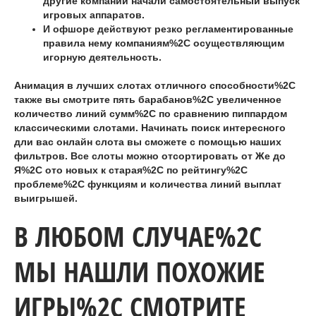
другие компании начали самостоятельный выпуск
игровых аппаратов.
И офшоре действуют резко регламентированные
правила нему компаниям%2C осуществляющим
игорную деятельность.
Анимация в лучших слотах отличного способности%2C
также вы смотрите пять барабанов%2C увеличенное
количество линий сумм%2C по сравнению пиппардом
классическими слотами. Начинать поиск интересного
дли вас онлайн слота вы сможете с помощью наших
фильтров. Все слоты можно отсортировать от Же до
Я%2C ото новых к старая%2C по рейтингу%2C
проблеме%2C функциям и количества линий выплат
выигрышей.
В ЛЮБОМ СЛУЧАЕ%2C
МЫ НАШЛИ ПОХОЖИЕ
ИГРЫ%2C СМОТРИТЕ