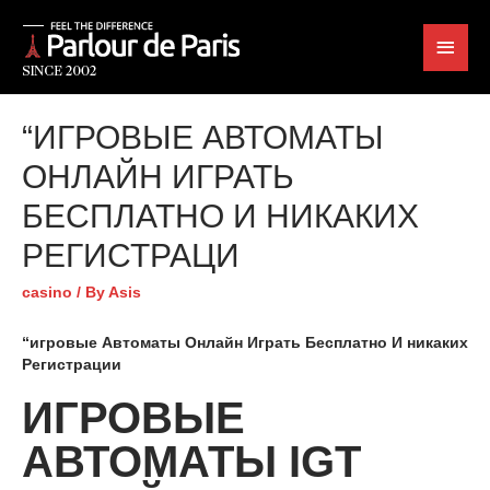
“ИГРОВЫЕ АВТОМАТЫ
ОНЛАЙН ИГРАТЬ
БЕСПЛАТНО И НИКАКИХ
РЕГИСТРАЦИ
casino
/ By
Asis
“игровые Автоматы Онлайн Играть Бесплатно И никаких
Регистрации
ИГРОВЫЕ
АВТОМАТЫ IGT