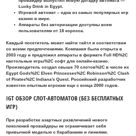
провайдер выпустил новую догадку автомата —
Lucky Drink in Egypt.
Игровой автомат – одна из самых популярных игр
казино в мире.
Аппараты без авторизации доступны всем
пользователям от 18 коросса.
Каждый посетитель может найти тайтл и соответствии
со всеми предпочтениями. Компания была открыта в
2003 году и предложил аппараты в формате Full HD%2C
настольные игры%2C софт дли онлайн-казино.
Производитель создал свыше 70 слотов%2C в числе их
Egypt Gods%2C Elven Princesses%2C Robinson%2C Clash
of Pirates%2C Indiana’s Quest. Российский разработчик
известен опытным игрокам еще с конца 2000 годов.
IGT ОБЗОР СЛОТ-АВТОМАТОВ (БЕЗ БЕСПЛАТНЫХ
ИГР)
При разработке азартных развлечений нового
поколений провайдеры не ограничивает себя
привычной моделью с барабанами и линиями.