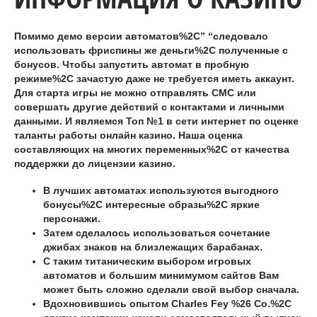
Помимо демо версии автоматов%2C” “следовало
использовать фриспины же деньги%2C полученные с
бонусов. Чтобы запустить автомат в пробную
режиме%2C зачастую даже не требуется иметь аккаунт.
Для старта игры не можно отправлять СМС или
совершать другие действий с контактами и личными
данными. И являемся Топ №1 в сети интернет по оценке
таланты работы онлайн казино. Наша оценка
составляющих на многих переменных%2C от качества
поддержки до лицензии казино.
В лучших автоматах используются выгодного
бонусы%2C интересные образы%2C яркие
персонажи.
Затем сделалось использоваться сочетание
джибах знаков на близлежащих барабанах.
С таким титаническим выбором игровых
автоматов и большим минимумом сайтов Вам
может быть сложно сделали свой выбор сначала.
Вдохновившись опытом Charles Fey %26 Co.%2C