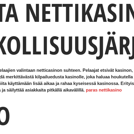
TA NETTIKASI
KOLLISUUSJÄR
laajien valintaan netticasinon suhteen. Pelaajat etsivät kasinon,
dä merkittävästä kilpailuedusta kasinolle, joka haluaa houkutella j
ita käyttämään lisää aikaa ja rahaa kyseisessä kasinossa. Erityis
säilyttää asiakkaita pitkällä aikavälillä.
paras nettikasino
O