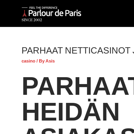
PARHAAT NETTICASINOT
casino
/ By
Asis
PARHAAT
HEIDÄN