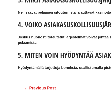
Ne lisäävät pelaajien sitoutumista ja auttavat kasinoita
4. VOIKO ASIAKASUSKOLLISUUSJÄ
Joskus huonosti toteutetut järjestelmät voivat johtaa s
pelaamista.
5. MITEN VOIN HYÖDYNTÄÄ ASIAK
Hyödyntämällä tarjottuja bonuksia, osallistumalla pist
←
Previous Post