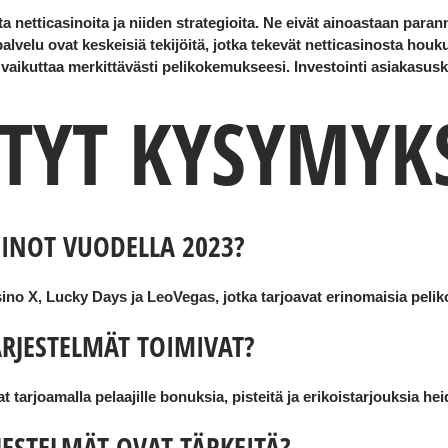
a netticasinoita ja niiden strategioita. Ne eivät ainoastaan par
lvelu ovat keskeisiä tekijöitä, jotka tekevät netticasinosta houku
at vaikuttaa merkittävästi pelikokemukseesi. Investointi asiakasus
YTYT KYSYMYK
SINOT VUODELLA 2023?
no X, Lucky Days ja LeoVegas, jotka tarjoavat erinomaisia peli
ÄRJESTELMÄT TOIMIVAT?
 tarjoamalla pelaajille bonuksia, pisteitä ja erikoistarjouksia h
JESTELMÄT OVAT TÄRKEITÄ?