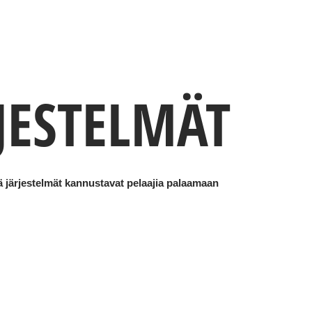
JESTELMÄT
ä järjestelmät kannustavat pelaajia palaamaan