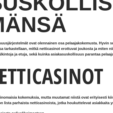
SUSKOLLI
MÄNSÄ
suusjärjestelmät ovat olennainen osa pelaajakokemusta. Hyvin su
a tarkastellaan, mitkä netticasinot erottuvat joukosta ja miten n
alkintoja ja etuja, sekä kuinka asiakasuskollisuus parantaa pelaa
ETTICASINOT
erinomaisia kokemuksia, mutta muutamat niistä ovat erityisesti ki
on lista parhaista netticasinoista, jotka houkuttelevat asiakkaita