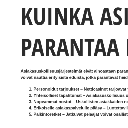
KUINKA AS
PARANTAA 
Asiakasuskollisuusjärjestelmät eivät ainoastaan para
voivat nauttia erityisistä eduista, jotka parantavat he
Personoidut tarjoukset – Netticasinot tarjoavat 
Yhteisölliset tapahtumat – Asiakasuskollisuus oh
Nopeammat nostot – Uskollisten asiakkaiden no
Erikoiselle asiakaspalvelulle pääsy – Luotettavil
Palkintoretket – Jatkuvat pelaajat voivat osallist