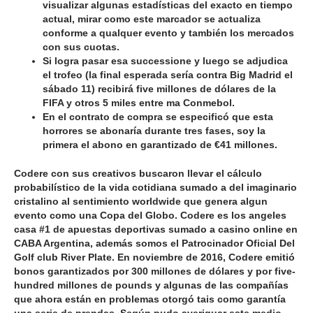
visualizar algunas estadísticas del exacto en tiempo
actual, mirar como este marcador se actualiza
conforme a qualquer evento y también los mercados
con sus cuotas.
Si logra pasar esa successione y luego se adjudica
el trofeo (la final esperada sería contra Big Madrid el
sábado 11) recibirá five millones de dólares de la
FIFA y otros 5 miles entre ma Conmebol.
En el contrato de compra se especificó que esta
horrores se abonaría durante tres fases, soy la
primera el abono en garantizado de €41 millones.
Codere con sus creativos buscaron llevar el cálculo
probabilístico de la vida cotidiana sumado a del imaginario
cristalino al sentimiento worldwide que genera algun
evento como una Copa del Globo. Codere es los angeles
casa #1 de apuestas deportivas sumado a casino online en
CABA Argentina, además somos el Patrocinador Oficial Del
Golf club River Plate. En noviembre de 2016, Codere emitió
bonos garantizados por 300 millones de dólares y por five-
hundred millones de pounds y algunas de las compañías
que ahora están en problemas otorgó tais como garantía