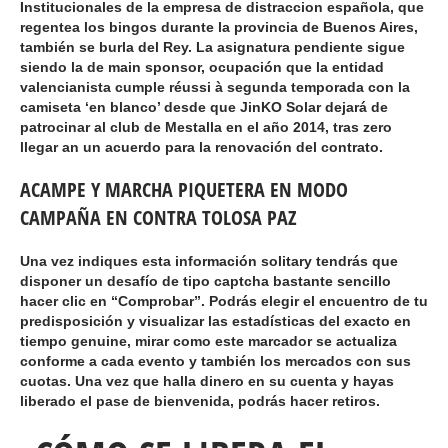
Institucionales de la empresa de distraccion española, que
regentea los bingos durante la provincia de Buenos Aires,
también se burla del Rey. La asignatura pendiente sigue
siendo la de main sponsor, ocupación que la entidad
valencianista cumple réussi à segunda temporada con la
camiseta ‘en blanco’ desde que JinKO Solar dejará de
patrocinar al club de Mestalla en el año 2014, tras zero
llegar an un acuerdo para la renovación del contrato.
ACAMPE Y MARCHA PIQUETERA EN MODO
CAMPAÑA EN CONTRA TOLOSA PAZ
Una vez indiques esta información solitary tendrás que
disponer un desafío de tipo captcha bastante sencillo
hacer clic en “Comprobar”. Podrás elegir el encuentro de tu
predisposición y visualizar las estadísticas del exacto en
tiempo genuine, mirar como este marcador se actualiza
conforme a cada evento y también los mercados con sus
cuotas. Una vez que halla dinero en su cuenta y hayas
liberado el pase de bienvenida, podrás hacer retiros.