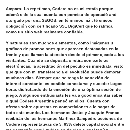
Amparo: Lo repetimos, Codere no es mi estafa porque
ademá s de la cual cuenta con permiso de operació and
otorgado por una SEGOB, en té rminos má t té cnicos
obligación con certificado SSL DigiCert que lo ratifica
como un sitio web realmente confiable.
Y naturales son muchos elementos, como imágenes u
gráficos de promociones que aparecen destacadas en la
frente y que llaman la atención desde el primer ojeada a los
visitantes. Cuando se deposita o retira con carteras
electrónicas, la acreditación del peculio es inmediata, visto
que que con mi transferencia el evolución puede demorar
muchoas días. Siempre que se tenga la conexión de
internet constante, es posible conectarse y suceder largas
horas disfrutando de la emoción de una óptima sesión de
juego. A algunos enthusiasts les va a good encantar saber
o qual Codere Argentina pensó en ellos. Cuenta con
ofertas sobre apuestas en competiciones a lo sagaz de
todo este mundo. Los hermanos Jesús y Joaquín Franco
recibirán de los hermanos Martínez Sampedro acciones de
Codere representativas de 3, 63% delete capital social entre