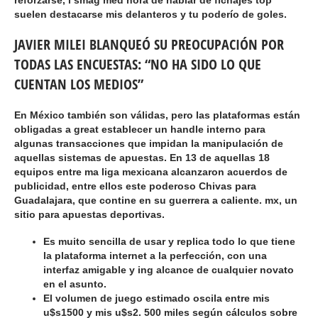
reforzarse, i smag med hora de hablar de fichajes top
suelen destacarse mis delanteros y tu poderío de goles.
JAVIER MILEI BLANQUEÓ SU PREOCUPACIÓN POR
TODAS LAS ENCUESTAS: “NO HA SIDO LO QUE
CUENTAN LOS MEDIOS”
En México también son válidas, pero las plataformas están
obligadas a great establecer un handle interno para
algunas transacciones que impidan la manipulación de
aquellas sistemas de apuestas. En 13 de aquellas 18
equipos entre ma liga mexicana alcanzaron acuerdos de
publicidad, entre ellos este poderoso Chivas para
Guadalajara, que contine en su guerrera a caliente. mx, un
sitio para apuestas deportivas.
Es muito sencilla de usar y replica todo lo que tiene
la plataforma internet a la perfección, con una
interfaz amigable y ing alcance de cualquier novato
en el asunto.
El volumen de juego estimado oscila entre mis
u$s1500 y mis u$s2. 500 miles según cálculos sobre