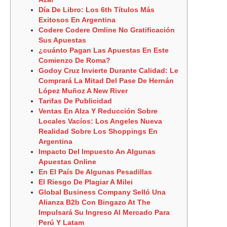
Día De Libro: Los 6th Títulos Más
Exitosos En Argentina
Codere Codere Omline No Gratificación
Sus Apuestas
¿cuánto Pagan Las Apuestas En Este
Comienzo De Roma?
Godoy Cruz Invierte Durante Calidad: Le
Comprará La Mitad Del Pase De Hernán
López Muñoz A New River
Tarifas De Publicidad
Ventas En Alza Y Reducción Sobre
Locales Vacíos: Los Angeles Nueva
Realidad Sobre Los Shoppings En
Argentina
Impacto Del Impuesto An Algunas
Apuestas Online
En El País De Algunas Pesadillas
El Riesgo De Plagiar A Milei
Global Business Company Selló Una
Alianza B2b Con Bingazo At The
Impulsará Su Ingreso Al Mercado Para
Perú Y Latam