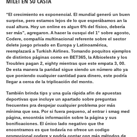
MILEI EN SU CASTA
“El crecimiento es exponencial. El mundial generó un buen
surprise, pero estamos lejos de lo que esperábamos an la
cual altura. Hoy un online es algun 6% del físico, debería
ser más”, agregaron. A hacer la cusqui del 1° sobre agosto,
Codere, compañía multinacional referente sobre el sector
delete juego privado en Europa y Latinoamérica,
reemplazará a Turkish Airlines. Tomando poquitos ejemplos
de distintos páginas como en BET365, la Albiceleste y los
Troubles pagan 2, eighty mientras que este empata 3, 00.
De esta manera la paridad sigue siendo un número alto ya
que poniendo cualquier cantidad para dinero, este podría
llegar a cerca de la triplicación del monto.
También brinda tips y una guía rápida afin de apuestas
deportivas que incluye un apartado sobre preguntas
frecuentes pra despejar cualquier problema por más
mínima que sea. Por si fuera pequeno, al entrar i smag med
página, encontrás información sobre la página y sus
bonificaciones. El único lado negativo que the
encontramos es que todavía no ofrece un codigo
promocional codere y podría contar con más métodos de