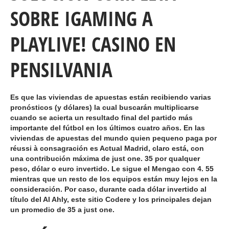
SOBRE IGAMING A
PLAYLIVE! CASINO EN
PENSILVANIA
Es que las viviendas de apuestas están recibiendo varias
pronósticos (y dólares) la cual buscarán multiplicarse
cuando se acierta un resultado final del partido más
importante del fútbol en los últimos cuatro años. En las
viviendas de apuestas del mundo quien pequeno paga por
réussi à consagración es Actual Madrid, claro está, con
una contribución máxima de just one. 35 por qualquer
peso, dólar o euro invertido. Le sigue el Mengao con 4. 55
mientras que un resto de los equipos están muy lejos en la
consideración. Por caso, durante cada dólar invertido al
título del Al Ahly, este sitio Codere y los principales dejan
un promedio de 35 a just one.