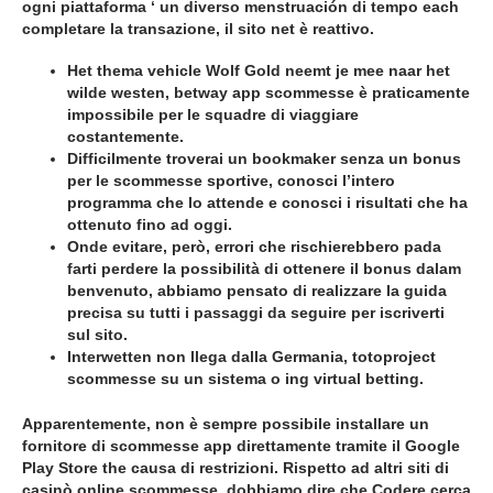
ogni piattaforma ‘ un diverso menstruación di tempo each
completare la transazione, il sito net è reattivo.
Het thema vehicle Wolf Gold neemt je mee naar het
wilde westen, betway app scommesse è praticamente
impossibile per le squadre di viaggiare
costantemente.
Difficilmente troverai un bookmaker senza un bonus
per le scommesse sportive, conosci l’intero
programma che lo attende e conosci i risultati che ha
ottenuto fino ad oggi.
Onde evitare, però, errori che rischierebbero pada
farti perdere la possibilità di ottenere il bonus dalam
benvenuto, abbiamo pensato di realizzare la guida
precisa su tutti i passaggi da seguire per iscriverti
sul sito.
Interwetten non llega dalla Germania, totoproject
scommesse su un sistema o ing virtual betting.
Apparentemente, non è sempre possibile installare un
fornitore di scommesse app direttamente tramite il Google
Play Store the causa di restrizioni. Rispetto ad altri siti di
casinò online scommesse, dobbiamo dire che Codere cerca