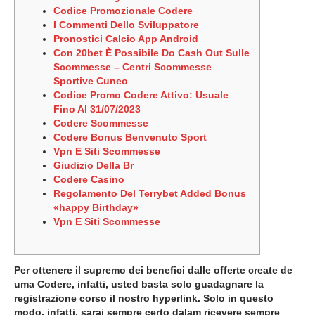
Codice Promozionale Codere
I Commenti Dello Sviluppatore
Pronostici Calcio App Android
Con 20bet È Possibile Do Cash Out Sulle
Scommesse – Centri Scommesse
Sportive Cuneo
Codice Promo Codere Attivo: Usuale
Fino Al 31/07/2023
Codere Scommesse
Codere Bonus Benvenuto Sport
Vpn E Siti Scommesse
Giudizio Della Br
Codere Casino
Regolamento Del Terrybet Added Bonus
«happy Birthday»
Vpn E Siti Scommesse
Per ottenere il supremo dei benefici dalle offerte create de
uma Codere, infatti, usted basta solo guadagnare la
registrazione corso il nostro hyperlink. Solo in questo
modo, infatti, sarai sempre certo dalam ricevere sempre