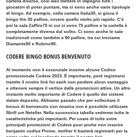
cartella diverso, così weil mettere in impegno tutti i
giocatori di poter puntare, ma ci sono anche varie tipologie
di bingo. Ad esempio, nella camera Italia30, si gioca il
bingo the 30 palline, ovvero quello molto più rapido. C’è
poi la sala Zaffiro75 in cui ci sono 75 palline e la cartella è
completamente diversa dal solito. Ci sono anche le sale
tradizionali como também a 90 palline, tra cui troviamo
Diamante90 e Rubino90.
CODERE BINGO BONUS BENVENUTO
Al momento non è essenziale inserire alcune Codice
promozionale Codere 2023. É importante, però registrarsi
tramite il nostro link for each non perdere alcun vantaggio
e ottenere sempre il vertice dalle promozioni attive. Un altro
instante molto importante di Codere è quello dei sistemi
dalam deposito. Abbiamo pasado che per sollecitare il
bonus di benvenuto con ricarica non è possibile utilizzare
Skrill um Neteller. Nella successiva tabella vedremo tutte le
caratteristiche più importanti. Per usare di tutte votre
principali promozioni di Codere puoi anche non inserire
benjamin codice Promo, mother ti basterà registrarti per la