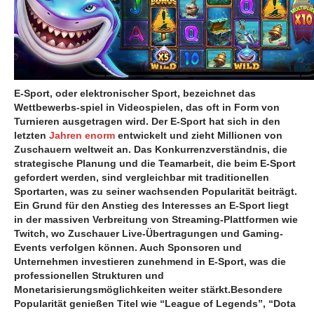
E-Sport, oder elektronischer Sport, bezeichnet das
Wettbewerbs-spiel in Videospielen, das oft in Form von
Turnieren ausgetragen wird. Der E-Sport hat sich in den
letzten
Jahren enorm
entwickelt und zieht Millionen von
Zuschauern weltweit an. Das Konkurrenzverständnis, die
strategische Planung und die Teamarbeit, die beim E-Sport
gefordert werden, sind vergleichbar mit traditionellen
Sportarten, was zu seiner wachsenden Popularität beiträgt.
Ein Grund für den Anstieg des Interesses an E-Sport liegt
in der massiven Verbreitung von Streaming-Plattformen wie
Twitch, wo Zuschauer Live-Übertragungen und Gaming-
Events verfolgen können. Auch Sponsoren und
Unternehmen investieren zunehmend in E-Sport, was die
professionellen Strukturen und
Monetarisierungsmöglichkeiten weiter stärkt.Besondere
Popularität genießen Titel wie “League of Legends”, “Dota