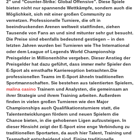
2” und “Counter-Strike: Global Offensive”. Diese Spiele
bieten nicht nur spannende Wettkämpfe, sondern auch die
Möglichkeit, sich mit einer großen Community zu
vernetzen. Professionelle Turniere, die oft in
beeindruckenden Arenen weltweit stattfinden, ziehen
Tausende von Fans an und sind mitunter sehr gut besucht.
Die Preise sind ebenfalls bedeutend gestiegen – in den
letzten Jahren wurden bei Turnieren wie The International
oder dem League of Legends World Championship
Preisgelder in Millionenhöhe vergeben. Dieser Anstieg der
Preisgelder hat dazu geführt, dass immer mehr Spieler den
E-Sport als ernsthafte Karriereoption betrachten.Die
professionellen Teams im E-Sport ähneln traditionellen
Sportmannschaften. Sie bestehen aus talentierten Spielern,
malina casino
Trainern und Analysten, die gemeinsam an
ihrer Strategie und ihrem Training arbeiten. Außerdem
finden in vielen großen Turnieren wie den Major
Championships auch Qualifikationsturniere statt, die
Talententwicklungen fördern und neuen Spielern die
Chance bieten, in die gehobenen Ligen aufzusteigen. In
dieser Hinsicht zeigt der E-Sport eine enge Verbindung zu
traditionellen Sportarten, da auch hier Talent, Training und
Teamarbeit entscheidend sind. Einige traditionelle