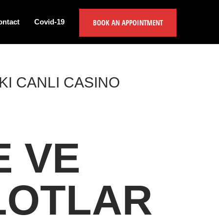
BOOK AN APPOINTMENT
ontact
Covid-19
KI CANLI CASINO
 VE
LOTLAR