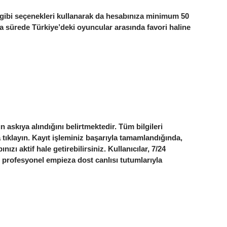
gibi seçenekleri kullanarak da hesabınıza minimum 50
ısa sürede Türkiye’deki oyuncular arasında favori haline
askıya alındığını belirtmektedir. Tüm bilgileri
tıklayın. Kayıt işleminiz başarıyla tamamlandığında,
zı aktif hale getirebilirsiniz. Kullanıcılar, 7/24
, profesyonel empieza dost canlısı tutumlarıyla