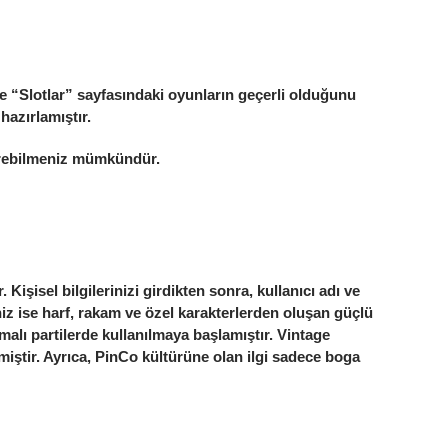
e “Slotlar” sayfasındaki oyunların geçerli olduğunu
hazırlamıştır.
görebilmeniz mümkündür.
işisel bilgilerinizi girdikten sonra, kullanıcı adı ve
eniz ise harf, rakam ve özel karakterlerden oluşan güçlü
malı partilerde kullanılmaya başlamıştır. Vintage
irmiştir. Ayrıca, PinCo kültürüne olan ilgi sadece boga