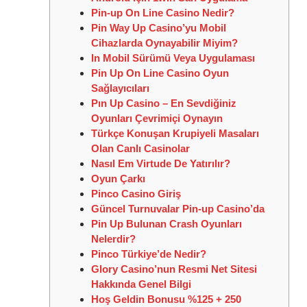
Pin-up On Line Casino Nedir?
Pin Way Up Casino’yu Mobil
Cihazlarda Oynayabilir Miyim?
In Mobil Sürümü Veya Uygulaması
Pin Up On Line Casino Oyun
Sağlayıcıları
Pın Up Casino – En Sevdiğiniz
Oyunları Çevrimiçi Oynayın
Türkçe Konuşan Krupiyeli Masaları
Olan Canlı Casinolar
Nasıl Em Virtude De Yatırılır?
Oyun Çarkı
Pinco Casino Giriş
Güncel Turnuvalar Pin-up Casino’da
Pin Up Bulunan Crash Oyunları
Nelerdir?
Pinco Türkiye’de Nedir?
Glory Casino’nun Resmi Net Sitesi
Hakkında Genel Bilgi
Hoş Geldin Bonusu %125 + 250