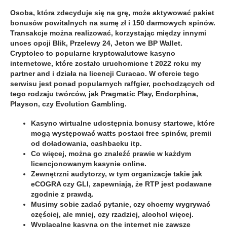
Osoba, która zdecyduje się na grę, może aktywować pakiet
bonusów powitalnych na sumę zł i 150 darmowych spinów.
Transakcje można realizować, korzystając między innymi
unces opcji Blik, Przelewy 24, Jeton we BP Wallet.
Cryptoleo to popularne kryptowalutowe kasyno
internetowe, które zostało uruchomione t 2022 roku my
partner and i działa na licencji Curacao. W ofercie tego
serwisu jest ponad popularnych raffgier, pochodzących od
tego rodzaju twórców, jak Pragmatic Play, Endorphina,
Playson, czy Evolution Gambling.
Kasyno wirtualne udostępnia bonusy startowe, które
mogą występować watts postaci free spinów, premii
od doładowania, cashbacku itp.
Co więcej, można go znaleźć prawie w każdym
licencjonowanym kasynie online.
Zewnętrzni audytorzy, w tym organizacje takie jak
eCOGRA czy GLI, zapewniają, że RTP jest podawane
zgodnie z prawdą.
Musimy sobie zadać pytanie, czy chcemy wygrywać
częściej, ale mniej, czy rzadziej, alcohol więcej.
Wyplacalne kasyna on the internet nie zawsze