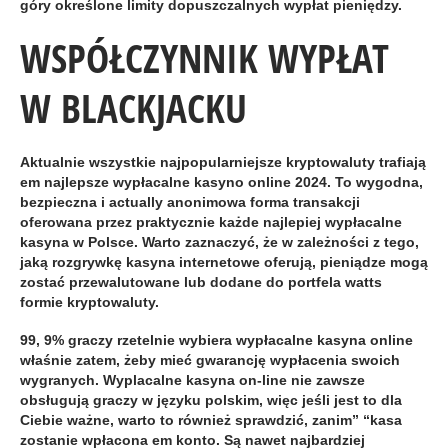
góry określone limity dopuszczalnych wypłat pieniędzy.
WSPÓŁCZYNNIK WYPŁAT
W BLACKJACKU
Aktualnie wszystkie najpopularniejsze kryptowaluty trafiają
em najlepsze wypłacalne kasyno online 2024. To wygodna,
bezpieczna i actually anonimowa forma transakcji
oferowana przez praktycznie każde najlepiej wypłacalne
kasyna w Polsce. Warto zaznaczyć, że w zależności z tego,
jaką rozgrywkę kasyna internetowe oferują, pieniądze mogą
zostać przewalutowane lub dodane do portfela watts
formie kryptowaluty.
99, 9% graczy rzetelnie wybiera wypłacalne kasyna online
właśnie zatem, żeby mieć gwarancję wypłacenia swoich
wygranych. Wyplacalne kasyna on-line nie zawsze
obsługują graczy w języku polskim, więc jeśli jest to dla
Ciebie ważne, warto to również sprawdzić, zanim” “kasa
zostanie wpłacona em konto. Są nawet najbardziej