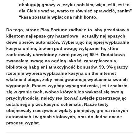
obsługują graczy w języku polskim, więc jeśli jest to
dla Ciebie ważne, warto to również sprawdzić, zanim”
“kasa zostanie wpłacona mhh konto.
Do tego, stronę Play Fortune zadbał o to, aby przedstawić
klientom najlepsze gry hazardowe i actually najlepszych
deweloperów automatów. Wybierając najlepiej wypłacalne
kasyna online, brałem pod uwagę wyłącznie te, które
zaoferowały uśredniony zwrot powyżej 95%. Dodatkowo
zwracałem uwagę na ogólną jakość, zabezpieczenia,
bibliotekę habgier i atrakcyjność bonusów. 99, 9% graczy
rzetelnie wybiera wypłacalne kasyna on the internet
właśnie dlatego, żeby mieć gwarancję wypłacenia swoich
wygranych. Proces wypłaty wynagrodzenia, jeśli znalazło
się w gronie tych, wobec których los wykazał się swoją
przychylnością, należy realizować zwięźle przestrzegając
ustalonego przez kasyno schematu. Nasze testy
obejmowały rzeczywiste wpłaty pieniędzy, grę na różnych
automatach i w grach stołowych, oraz dokładną ocenę
procesu wypłat.