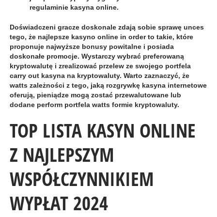
regulaminie kasyna online.
Doświadczeni gracze doskonale zdają sobie sprawę unces
tego, że najlepsze kasyno online in order to takie, które
proponuje najwyższe bonusy powitalne i posiada
doskonałe promocje. Wystarczy wybrać preferowaną
kryptowalutę i zrealizować przelew ze swojego portfela
carry out kasyna na kryptowaluty. Warto zaznaczyć, że
watts zależności z tego, jaką rozgrywkę kasyna internetowe
oferują, pieniądze mogą zostać przewalutowane lub
dodane perform portfela watts formie kryptowaluty.
TOP LISTA KASYN ONLINE
Z NAJLEPSZYM
WSPÓŁCZYNNIKIEM
WYPŁAT 2024