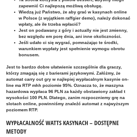
zapewnić Ci najlepszą możliwą obsługę.
Wiedzą już Państwo, że aby grać w kasynach online
w Polsce (z wyjątkiem raffgier demo), należy dokonać
wpłaty, ale ile trzeba wpłacić?
Jest on podawany z góry i actually nie jest zmienny,
bez względu em porę dnia, ani inne okoliczności.
Jeśli udało ci się wygrać, pomnażając te środki,
warunkiem wypłaty jest spełnienie wymogu obrotu
bonusem.
Jest to bardzo dobre ułatwienie szczególnie dla graczy,
którzy zmagają się z barierami językowymi. Załóżmy, że
automat carry out gry w najlepiej wypłacalnym kasynie on-
line ma RTP mhh poziomie 95%. Oznacza to, że maszyna
hazardowa wypłaca 96 PLN za każdy obstawiony zakład t
wysokości 100 PLN. Dlatego, zanim rozpoczniemy grę na
slotach online, powinniśmy znaleźć automat z najwyższym
poziomem RTP.
WYPŁACALNOŚĆ WATTS KASYNACH – DOSTĘPNE
METODY