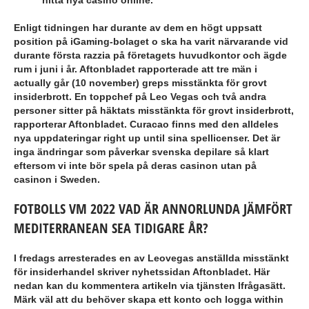
hitta nya casino online.
Enligt tidningen har durante av dem en högt uppsatt
position på iGaming-bolaget o ska ha varit närvarande vid
durante första razzia på företagets huvudkontor och ägde
rum i juni i år. Aftonbladet rapporterade att tre män i
actually går (10 november) greps misstänkta för grovt
insiderbrott. En toppchef på Leo Vegas och två andra
personer sitter på häktats misstänkta för grovt insiderbrott,
rapporterar Aftonbladet. Curacao finns med den alldeles
nya uppdateringar right up until sina spellicenser. Det är
inga ändringar som påverkar svenska depilare så klart
eftersom vi inte bör spela på deras casinon utan på
casinon i Sweden.
FOTBOLLS VM 2022 VAD ÄR ANNORLUNDA JÄMFÖRT
MEDITERRANEAN SEA TIDIGARE ÅR?
I fredags arresterades en av Leovegas anställda misstänkt
för insiderhandel skriver nyhetssidan Aftonbladet. Här
nedan kan du kommentera artikeln via tjänsten Ifrågasätt.
Märk väl att du behöver skapa ett konto och logga within