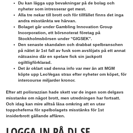
Du kan lägga upp bevakningar på de bolag och
nyheter som intresserar get mest.
Alla tre nekar till brott och för tillfället finns det inga
andra misstänkta we härvan.
Bolaget går under Gambling Innovation Group
Incorporation, ett börsnoterat företag på
Stockholmsbörsen under “GIGSEK”.
Den senaste skandalen och drabbat spelbranschen
på nätet är 1st fall av fusk som avslöjats på ett annat
nätcasino där en spelare fick sin jackpott
ogiltligförklarad.
Det är oklart vad denna info var mer än att MGM
köpte upp LeoVegas strax efter nyheter om köpet, för
intercourse miljarder kronor.
Efter att polisrazzian hade skett var de ingen som delgavs
misstanke om något brott, men utredningen har fortsatt.
Och idag kan mire alltså läsa omkring att en utav
toppcheferna för spelbolagets misstänks för 1st
insiderbrott gällande affären.
LOGGA IN PÅ DI SE