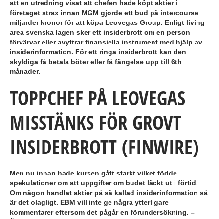
att en utredning visat att chefen hade köpt aktier i
företaget strax innan MGM gjorde ett bud på intercourse
miljarder kronor för att köpa Leovegas Group. Enligt living
area svenska lagen sker ett insiderbrott om en person
förvärvar eller avyttrar finansiella instrument med hjälp av
insiderinformation. För ett ringa insiderbrott kan den
skyldiga få betala böter eller få fängelse upp till 6th
månader.
TOPPCHEF PÅ LEOVEGAS
MISSTÄNKS FÖR GROVT
INSIDERBROTT (FINWIRE)
Men nu innan hade kursen gått starkt vilket födde
spekulationer om att uppgifter om budet läckt ut i förtid.
Om någon handlat aktier på så kallad insiderinformation så
är det olagligt. EBM vill inte ge några ytterligare
kommentarer eftersom det pågår en förundersökning. –