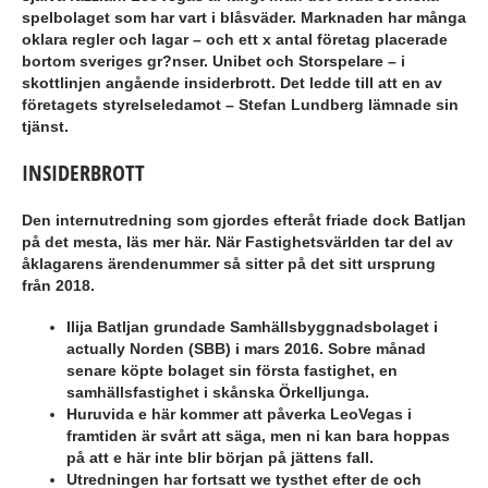
spelbolaget som har vart i blåsväder. Marknaden har många
oklara regler och lagar – och ett x antal företag placerade
bortom sveriges gr?nser. Unibet och Storspelare – i
skottlinjen angående insiderbrott. Det ledde till att en av
företagets styrelseledamot – Stefan Lundberg lämnade sin
tjänst.
INSIDERBROTT
Den internutredning som gjordes efteråt friade dock Batljan
på det mesta, läs mer här. När Fastighetsvärlden tar del av
åklagarens ärendenummer så sitter på det sitt ursprung
från 2018.
Ilija Batljan grundade Samhällsbyggnadsbolaget i
actually Norden (SBB) i mars 2016. Sobre månad
senare köpte bolaget sin första fastighet, en
samhällsfastighet i skånska Örkelljunga.
Huruvida e här kommer att påverka LeoVegas i
framtiden är svårt att säga, men ni kan bara hoppas
på att e här inte blir början på jättens fall.
Utredningen har fortsatt we tysthet efter de och