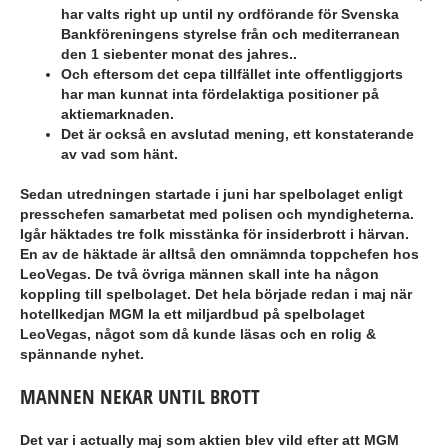
har valts right up until ny ordförande för Svenska
Bankföreningens styrelse från och mediterranean
den 1 siebenter monat des jahres..
Och eftersom det cepa tillfället inte offentliggjorts
har man kunnat inta fördelaktiga positioner på
aktiemarknaden.
Det är också en avslutad mening, ett konstaterande
av vad som hänt.
Sedan utredningen startade i juni har spelbolaget enligt
presschefen samarbetat med polisen och myndigheterna.
Igår häktades tre folk misstänka för insiderbrott i härvan.
En av de häktade är alltså den omnämnda toppchefen hos
LeoVegas. De två övriga männen skall inte ha någon
koppling till spelbolaget. Det hela började redan i maj när
hotellkedjan MGM la ett miljardbud på spelbolaget
LeoVegas, något som då kunde läsas och en rolig &
spännande nyhet.
MANNEN NEKAR UNTIL BROTT
Det var i actually maj som aktien blev vild efter att MGM