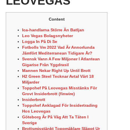
LEOVEGAS
Content
Ica-handlarna Större Än Batljan
Leo Vegas Bolagsnyheter
Logga In På Di Se
Fotbolls Vm 2022 Vad Är Annorlunda
Jämfört Mediterranean Tidigare År?
Svensk Vann A Few Miljoner I Atlantean
Gigarise Från Yggdrasil
Mannen Nekar Right Up Until Brott
H2 Green Steel Tecknar Avtal Värt 18
Miljarder
Toppchef På Leovegas Misstänks För
Grovt Insiderbrott (finwire)
Insiderbrott
Toppchef Anklagad För Insidertrading
Hos Leovegas
Göteborg Är På Väg Att Ta Täten I
Sverige
Brottsmisstänkt Toppmäklare Släppt Ur