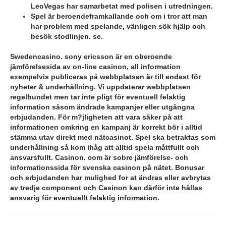
LeoVegas har samarbetat med polisen i utredningen.
Spel är beroendeframkallande och om i tror att man
har problem med spelande, vänligen sök hjälp och
besök stodlinjen. se.
Swedencasino. sony ericsson är en oberoende
jämförelsesida av on-line casinon, all information
exempelvis publiceras på webbplatsen är till endast för
nyheter & underhållning. Vi uppdaterar webbplatsen
regelbundet men tar inte pligt för eventuell felaktig
information såsom ändrade kampanjer eller utgångna
erbjudanden. För m?jligheten att vara säker på att
informationen omkring en kampanj är korrekt bör i alltid
stämma utav direkt med nätcasinot. Spel ska betraktas som
underhållning så kom ihåg att alltid spela måttfullt och
ansvarsfullt. Casinon. com är sobre jämförelse- och
informationssida för svenska casinon på nätet. Bonusar
och erbjudanden har mulighed for at ändras eller avbrytas
av tredje component och Casinon kan därför inte hållas
ansvarig för eventuellt felaktig information.