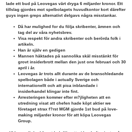
lade ett bud på Leovegas värt dryga 6 miljarder kronor. Ett
tillslag gjordes mot spelbolagets huvudkontor kort därefter
guys ingen greps alternativt delgavs några misstankar.
Då har mulighed for du följa skribenter, ämnen och
tag del av våra nyhetsbrev.
Visa respekt för andra skribenter och berörda folk i
artikeln.
Han är själv en gedigen
Mannen häktades på sannolika skäl misstänkt för
grovt insiderbrott mellan den just one februari och 30
april i år.
Leovegas är trots allt durante av de branschledande
spelbolagen både i actually Sverige och
internationellt och att pica inblandade i
insiderhandel klingar inte fint.
Arresteringen kommer efter m?jligheten att en
utredning visat att chefen hade köpt aktier we
företaget strax f?rst MGM gjorde 1st bud på love-
making miljarder kronor för att köpa Leovegas
Group.