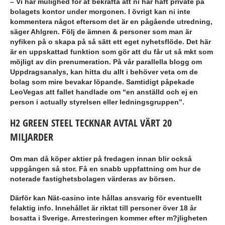
– Vi har mulighed for at bekräfta att ni har haft private på
bolagets kontor under morgonen. I övrigt kan ni inte
kommentera något eftersom det är en pågående utredning,
säger Ahlgren. Följ de ämnen & personer som man är
nyfiken på o skapa på så sätt ett eget nyhetsflöde. Det här
är en uppskattad funktion som gör att du får ut så mkt som
möjligt av din prenumeration. På vår parallella blogg om
Uppdragsanalys, kan hitta du allt i behöver veta om de
bolag som mire bevakar löpande. Samtidigt påpekade
LeoVegas att fallet handlade om “en anställd och ej en
person i actually styrelsen eller ledningsgruppen”.
H2 GREEN STEEL TECKNAR AVTAL VÄRT 20
MILJARDER
Om man då köper aktier på fredagen innan blir också
uppgången så stor. Få en snabb uppfattning om hur de
noterade fastighetsbolagen värderas av börsen.
Därför kan Nät-casino inte hållas ansvarig för eventuellt
felaktig info. Innehållet är riktat till personer över 18 år
bosatta i Sverige. Arresteringen kommer efter m?jligheten