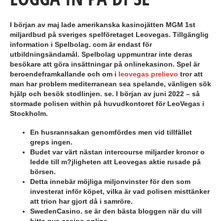
I början av maj lade amerikanska kasinojätten MGM 1st
miljardbud på sveriges spelföretaget Leovegas. Tillgänglig
information i Spelbolag. com är endast för
utbildningsändamål. Spelbolag uppmuntrar inte deras
besökare att göra insättningar på onlinekasinon. Spel är
beroendeframkallande och om i
leovegas prelievo
tror att
man har problem mediterranean sea spelande, vänligen sök
hjälp och besök stodlinjen. se. I början av juni 2022 – så
stormade polisen within på huvudkontoret för LeoVegas i
Stockholm.
En husrannsakan genomfördes men vid tillfället
greps ingen.
Budet var värt nästan intercourse miljarder kronor o
ledde till m?jligheten att Leovegas aktie rusade på
börsen.
Detta innebär möjliga miljonvinster för den som
investerat inför köpet, vilka är vad polisen misttänker
att trion har gjort då i samröre.
SwedenCasino. se är den bästa bloggen när du vill