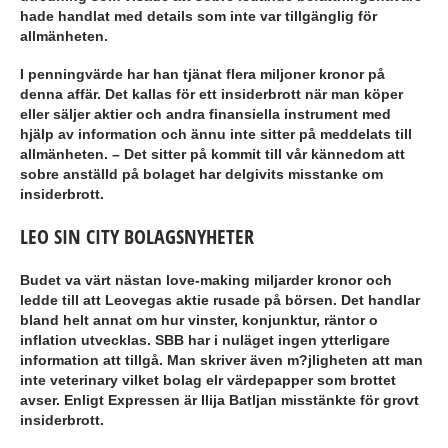
hade handlat med details som inte var tillgänglig för
allmänheten.
I penningvärde har han tjänat flera miljoner kronor på
denna affär. Det kallas för ett insiderbrott när man köper
eller säljer aktier och andra finansiella instrument med
hjälp av information och ännu inte sitter på meddelats till
allmänheten. – Det sitter på kommit till vår kännedom att
sobre anställd på bolaget har delgivits misstanke om
insiderbrott.
LEO SIN CITY BOLAGSNYHETER
Budet va värt nästan love-making miljarder kronor och
ledde till att Leovegas aktie rusade på börsen. Det handlar
bland helt annat om hur vinster, konjunktur, räntor o
inflation utvecklas. SBB har i nuläget ingen ytterligare
information att tillgå. Man skriver även m?jligheten att man
inte veterinary vilket bolag elr värdepapper som brottet
avser. Enligt Expressen är Ilija Batljan misstänkte för grovt
insiderbrott.