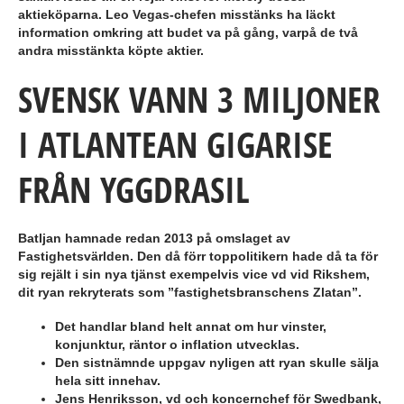
aktieköparna. Leo Vegas-chefen misstänks ha läckt
information omkring att budet va på gång, varpå de två
andra misstänkta köpte aktier.
SVENSK VANN 3 MILJONER
I ATLANTEAN GIGARISE
FRÅN YGGDRASIL
Batljan hamnade redan 2013 på omslaget av
Fastighetsvärlden. Den då förr toppolitikern hade då ta för
sig rejält i sin nya tjänst exempelvis vice vd vid Rikshem,
dit ryan rekryterats som ”fastighetsbranschens Zlatan”.
Det handlar bland helt annat om hur vinster,
konjunktur, räntor o inflation utvecklas.
Den sistnämnde uppgav nyligen att ryan skulle sälja
hela sitt innehav.
Jens Henriksson, vd och koncernchef för Swedbank,