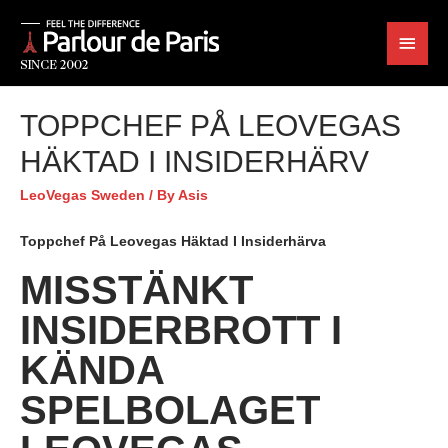
TOPPCHEF PÅ LEOVEGAS
HÄKTAD I INSIDERHÄRV
LeoVegas Sweden
/ By
Asis
Toppchef På Leovegas Häktad I Insiderhärva
MISSTÄNKT
INSIDERBROTT I
KÄNDA
SPELBOLAGET