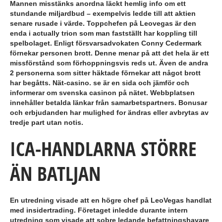
Mannen misstänks anordna läckt hemlig info om ett
stundande miljardbud – exempelvis ledde till att aktien
senare rusade i värde. Toppchefen på Leovegas är den
enda i actually trion som man fastställt har koppling till
spelbolaget. Enligt försvarsadvokaten Conny Cedermark
förnekar personen brott. Denne menar på att det hela är ett
missförstånd som förhoppningsvis reds ut. Även de andra
2 personerna som sitter häktade förnekar att något brott
har begåtts. Nät-casino. se är en sida och jämför och
informerar om svenska casinon på nätet. Webbplatsen
innehåller betalda länkar från samarbetspartners. Bonusar
och erbjudanden har mulighed for ändras eller avbrytas av
tredje part utan notis.
ICA-HANDLARNA STÖRRE
ÄN BATLJAN
En utredning visade att en högre chef på LeoVegas handlat
med insidertrading. Företaget inledde durante intern
utredning som visade att sobre ledande befattningshavare