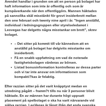
Ärendet handlar i grunden om att en person på bolaget har
haft information som inte är offentlig och som är
kurspåverkande när den offentliggörs. Mannen häktades
på sannolika skäl misstänkt för grovt insiderbrott mellan
den one februari och twenty nine april i år. ”Ingen anställd,
individual i ledningsgruppen eller styrelseledamot i
Leovegas har delgetts några misstankar om brott”, skrev
bolaget.
– Det sitter på kommit till vår kännedom att en
anställd på bolaget har delgivits misstanke om
insiderbrott.
Få en snabb uppfattning om vad de noterade
fastighetsbolagen värderas av börsen.
Listad bonusinformation kontrolleras av dessa parter
och vi tar inte ansvar om informationen som
kompakti?kas är felaktig.
Efter razzian sitter på det varit knäpptyst medan en
utredning pågått – framm?t tills nu när 3 personer blivit
häktade. En av männen har durante högt uppsatt
placement på spelbolaget o ska ha varit närvarande vid
själva razzian. LeoVegas är långt ifrån det enda svenska