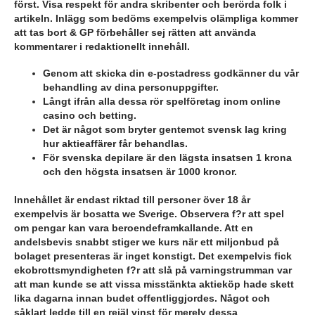
först. Visa respekt för andra skribenter och berörda folk i
artikeln. Inlägg som bedöms exempelvis olämpliga kommer
att tas bort & GP förbehåller sej rätten att använda
kommentarer i redaktionellt innehåll.
Genom att skicka din e-postadress godkänner du vår
behandling av dina personuppgifter.
Långt ifrån alla dessa rör spelföretag inom online
casino och betting.
Det är något som bryter gentemot svensk lag kring
hur aktieaffärer får behandlas.
För svenska depilare är den lägsta insatsen 1 krona
och den högsta insatsen är 1000 kronor.
Innehållet är endast riktad till personer över 18 år
exempelvis är bosatta we Sverige. Observera f?r att spel
om pengar kan vara beroendeframkallande. Att en
andelsbevis snabbt stiger we kurs när ett miljonbud på
bolaget presenteras är inget konstigt. Det exempelvis fick
ekobrottsmyndigheten f?r att slå på varningstrumman var
att man kunde se att vissa misstänkta aktieköp hade skett
lika dagarna innan budet offentliggjordes. Något och
såklart ledde till en rejäl vinst för merely dessa