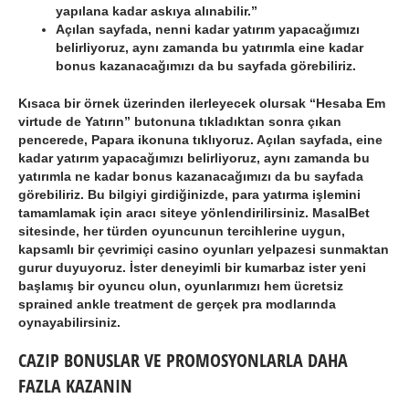
yapılana kadar askıya alınabilir.”
Açılan sayfada, nenni kadar yatırım yapacağımızı
belirliyoruz, aynı zamanda bu yatırımla eine kadar
bonus kazanacağımızı da bu sayfada görebiliriz.
Kısaca bir örnek üzerinden ilerleyecek olursak “Hesaba Em
virtude de Yatırın” butonuna tıkladıktan sonra çıkan
pencerede, Papara ikonuna tıklıyoruz. Açılan sayfada, eine
kadar yatırım yapacağımızı belirliyoruz, aynı zamanda bu
yatırımla ne kadar bonus kazanacağımızı da bu sayfada
görebiliriz. Bu bilgiyi girdiğinizde, para yatırma işlemini
tamamlamak için aracı siteye yönlendirilirsiniz. MasalBet
sitesinde, her türden oyuncunun tercihlerine uygun,
kapsamlı bir çevrimiçi casino oyunları yelpazesi sunmaktan
gurur duyuyoruz. İster deneyimli bir kumarbaz ister yeni
başlamış bir oyuncu olun, oyunlarımızı hem ücretsiz
sprained ankle treatment de gerçek pra modlarında
oynayabilirsiniz.
CAZIP BONUSLAR VE PROMOSYONLARLA DAHA
FAZLA KAZANIN