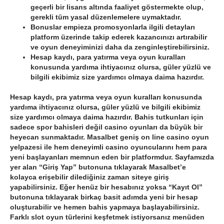
geçerli bir lisans altında faaliyet göstermekte olup,
gerekli tüm yasal düzenlemelere uymaktadır.
Bonuslar empieza promosyonlarla ilgili detayları
platform üzerinde takip ederek kazancınızı artırabilir
ve oyun deneyiminizi daha da zenginleştirebilirsiniz.
Hesap kaydı, para yatırma veya oyun kuralları
konusunda yardıma ihtiyacınız olursa, güler yüzlü ve
bilgili ekibimiz size yardımcı olmaya daima hazırdır.
Hesap kaydı, pra yatırma veya oyun kuralları konusunda
yardıma ihtiyacınız olursa, güler yüzlü ve bilgili ekibimiz
size yardımcı olmaya daima hazırdır. Bahis tutkunları için
sadece spor bahisleri değil casino oyunları da büyük bir
heyecan sunmaktadır. Masalbet geniş on line casino oyun
yelpazesi ile hem deneyimli casino oyuncularını hem para
yeni başlayanları memnun eden bir platformdur. Sayfamızda
yer alan “Giriş Yap” butonuna tıklayarak Masalbet’e
kolayca erişebilir dilediğiniz zaman siteye giriş
yapabilirsiniz. Eğer henüz bir hesabınız yoksa “Kayıt Ol”
butonuna tıklayarak birkaç basit adımda yeni bir hesap
oluşturabilir ve hemen bahis yapmaya başlayabilirsiniz.
Farklı slot oyun türlerini keşfetmek istiyorsanız menüden