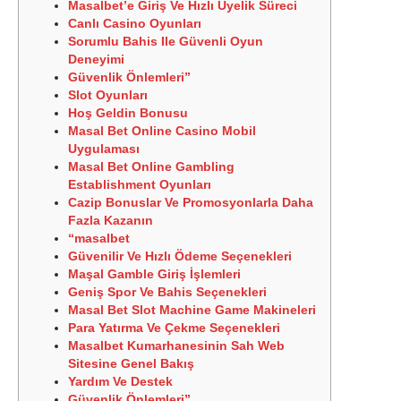
Masalbet’e Giriş Ve Hızlı Üyelik Süreci
Canlı Casino Oyunları
Sorumlu Bahis Ile Güvenli Oyun
Deneyimi
Güvenlik Önlemleri”
Slot Oyunları
Hoş Geldin Bonusu
Masal Bet Online Casino Mobil
Uygulaması
Masal Bet Online Gambling
Establishment Oyunları
Cazip Bonuslar Ve Promosyonlarla Daha
Fazla Kazanın
“masalbet
Güvenilir Ve Hızlı Ödeme Seçenekleri
Maşal Gamble Giriş İşlemleri
Geniş Spor Ve Bahis Seçenekleri
Masal Bet Slot Machine Game Makineleri
Para Yatırma Ve Çekme Seçenekleri
Masalbet Kumarhanesinin Sah Web
Sitesine Genel Bakış
Yardım Ve Destek
Güvenlik Önlemleri”