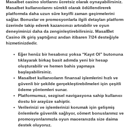
Masalbet casino slotlarını ücretsiz olarak oynayabilirsiniz.
Masalbet kullanıcılarını sürekli olarak ödüllendirerek
platformda daha uzun süre keyifli zaman geçirmelerini
sağlar. Bonuslar ve promosyonlarla ilgili detayları platform
üzerinde takip ederek kazancınızı artırabilir ve oyun
deneyiminizi daha da zenginleştirebilirsiniz. MasalBet
Casino ilk giriş yaptığınız andan itibaren 7/24 desteğiyle
hizmetinizdedir.
Eğer henüz bir hesabınız yoksa “Kayıt Ol” butonuna
tıklayarak birkaç basit adımda yeni bir hesap
oluşturabilir ve hemen bahis yapmaya
başlayabilirsiniz.
Masalbet kullanıcıların finansal işlemlerini hızlı ve
güvenli bir şekilde gerçekleştirebilmeleri için çeşitli
ödeme yöntemleri sunar.
Platformumuz, sezgisel navigasyona sahip kullanıcı
dostu bir arayüze sahiptir.
Verilerinizi ve işlemlerinizi korumak için gelişmiş
önlemlerle güvenlik sağlıyor, cömert bonuslarımız ve
promosyonlarımızla oyun maceranızda size daima
destek oluyoruz.