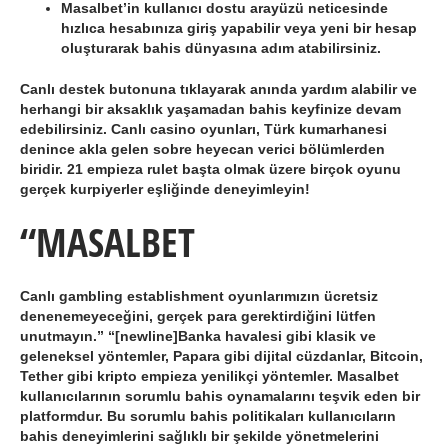
Masalbet’in kullanıcı dostu arayüzü neticesinde
hızlıca hesabınıza giriş yapabilir veya yeni bir hesap
oluşturarak bahis dünyasına adım atabilirsiniz.
Canlı destek butonuna tıklayarak anında yardım alabilir ve
herhangi bir aksaklık yaşamadan bahis keyfinize devam
edebilirsiniz. Canlı casino oyunları, Türk kumarhanesi
denince akla gelen sobre heyecan verici bölümlerden
biridir. 21 empieza rulet başta olmak üzere birçok oyunu
gerçek kurpiyerler eşliğinde deneyimleyin!
“MASALBET
Canlı gambling establishment oyunlarımızın ücretsiz
denenemeyeceğini, gerçek para gerektirdiğini lütfen
unutmayın.” “[newline]Banka havalesi gibi klasik ve
geleneksel yöntemler, Papara gibi dijital cüzdanlar, Bitcoin,
Tether gibi kripto empieza yenilikçi yöntemler. Masalbet
kullanıcılarının sorumlu bahis oynamalarını teşvik eden bir
platformdur. Bu sorumlu bahis politikaları kullanıcıların
bahis deneyimlerini sağlıklı bir şekilde yönetmelerini