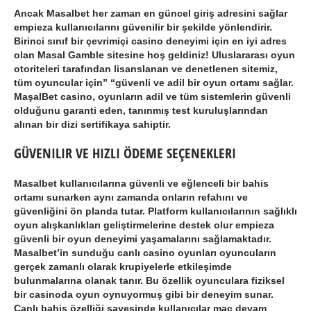
Ancak Masalbet her zaman en güncel giriş adresini sağlar
empieza kullanıcılarını güvenilir bir şekilde yönlendirir.
Birinci sınıf bir çevrimiçi casino deneyimi için en iyi adres
olan Masal Gamble sitesine hoş geldiniz! Uluslararası oyun
otoriteleri tarafından lisanslanan ve denetlenen sitemiz,
tüm oyuncular için” “güvenli ve adil bir oyun ortamı sağlar.
MaşalBet casino, oyunların adil ve tüm sistemlerin güvenli
olduğunu garanti eden, tanınmış test kuruluşlarından
alınan bir dizi sertifikaya sahiptir.
GÜVENILIR VE HIZLI ÖDEME SEÇENEKLERI
Masalbet kullanıcılarına güvenli ve eğlenceli bir bahis
ortamı sunarken aynı zamanda onların refahını ve
güvenliğini ön planda tutar. Platform kullanıcılarının sağlıklı
oyun alışkanlıkları geliştirmelerine destek olur empieza
güvenli bir oyun deneyimi yaşamalarını sağlamaktadır.
Masalbet’in sunduğu canlı casino oyunları oyuncuların
gerçek zamanlı olarak krupiyelerle etkileşimde
bulunmalarına olanak tanır. Bu özellik oyunculara fiziksel
bir casinoda oyun oynuyormuş gibi bir deneyim sunar.
Canlı bahis özelliği sayesinde kullanıcılar maç devam