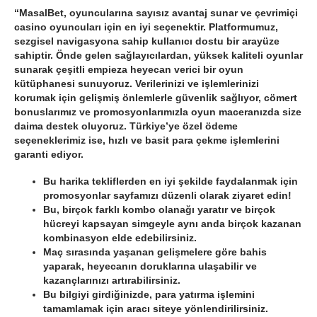
“MasalBet, oyuncularına sayısız avantaj sunar ve çevrimiçi
casino oyuncuları için en iyi seçenektir. Platformumuz,
sezgisel navigasyona sahip kullanıcı dostu bir arayüze
sahiptir. Önde gelen sağlayıcılardan, yüksek kaliteli oyunlar
sunarak çeşitli empieza heyecan verici bir oyun
kütüphanesi sunuyoruz. Verilerinizi ve işlemlerinizi
korumak için gelişmiş önlemlerle güvenlik sağlıyor, cömert
bonuslarımız ve promosyonlarımızla oyun maceranızda size
daima destek oluyoruz. Türkiye’ye özel ödeme
seçeneklerimiz ise, hızlı ve basit para çekme işlemlerini
garanti ediyor.
Bu harika tekliflerden en iyi şekilde faydalanmak için
promosyonlar sayfamızı düzenli olarak ziyaret edin!
Bu, birçok farklı kombo olanağı yaratır ve birçok
hücreyi kapsayan simgeyle aynı anda birçok kazanan
kombinasyon elde edebilirsiniz.
Maç sırasında yaşanan gelişmelere göre bahis
yaparak, heyecanın doruklarına ulaşabilir ve
kazançlarınızı artırabilirsiniz.
Bu bilgiyi girdiğinizde, para yatırma işlemini
tamamlamak için aracı siteye yönlendirilirsiniz.