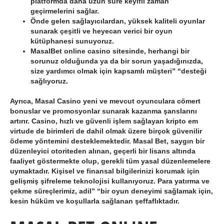
platformda daha uzun süre keyifli zaman
geçirmelerini sağlar.
Önde gelen sağlayıcılardan, yüksek kaliteli oyunlar
sunarak çeşitli ve heyecan verici bir oyun
kütüphanesi sunuyoruz.
MasalBet online casino sitesinde, herhangi bir
sorunuz olduğunda ya da bir sorun yaşadığınızda,
size yardımcı olmak için kapsamlı müşteri” “desteği
sağlıyoruz.
Ayrıca, Masal Casino yeni ve mevcut oyunculara cömert
bonuslar ve promosyonlar sunarak kazanma şanslarını
artırır. Casino, hızlı ve güvenli işlem sağlayan kripto em
virtude de birimleri de dahil olmak üzere birçok güvenilir
ödeme yöntemini desteklemektedir. Masal Bet, saygın bir
düzenleyici otoriteden alınan, geçerli bir lisans altında
faaliyet göstermekte olup, gerekli tüm yasal düzenlemelere
uymaktadır. Kişisel ve finansal bilgilerinizi korumak için
gelişmiş şifreleme teknolojisi kullanıyoruz. Para yatırma ve
çekme süreçlerimiz, adil” “bir oyun deneyimi sağlamak için,
kesin hüküm ve koşullarla sağlanan şeffaflıktadır.