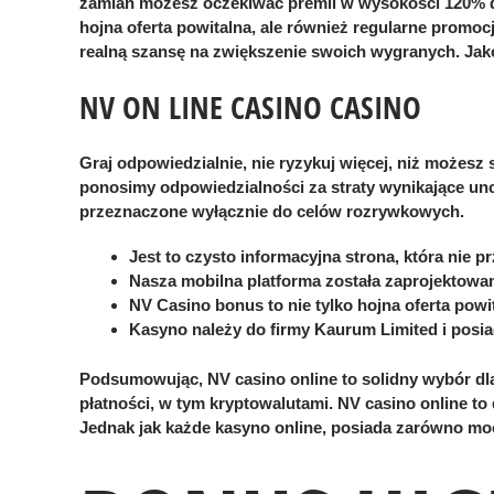
zamian możesz oczekiwać premii w wysokości 120% d
hojna oferta powitalna, ale również regularne promoc
realną szansę na zwiększenie swoich wygranych. Jak
NV ON LINE CASINO CASINO
Graj odpowiedzialnie, nie ryzykuj więcej, niż możesz 
ponosimy odpowiedzialności za straty wynikające unc
przeznaczone wyłącznie do celów rozrywkowych.
Jest to czysto informacyjna strona, która nie 
Nasza mobilna platforma została zaprojektowana
NV Casino bonus to nie tylko hojna oferta powi
Kasyno należy do firmy Kaurum Limited i pos
Podsumowując, NV casino online to solidny wybór dla
płatności, w tym kryptowalutami. NV casino online to
Jednak jak każde kasyno online, posiada zarówno moc