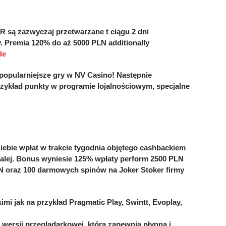
UR są zazwyczaj przetwarzane t ciągu 2 dni
. Premia 120% do aż 5000 PLN additionally
de
popularniejsze gry w NV Casino! Następnie
przykład punkty w programie lojalnościowym, specjalne
iebie wpłat w trakcie tygodnia objętego cashbackiem
 dalej. Bonus wyniesie 125% wpłaty perform 2500 PLN
LN oraz 100 darmowych spinów na Joker Stoker firmy
i jak na przykład Pragmatic Play, Swintt, Evoplay,
 wersji przeglądarkowej, która zapewnia płynną i