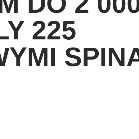
 DO 2 000
Y 225
YMI SPINA