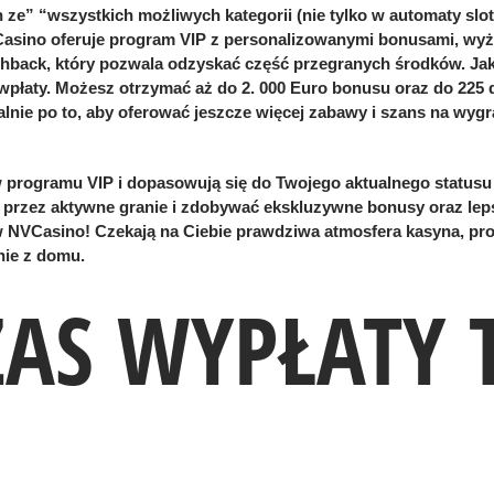
e” “wszystkich możliwych kategorii (nie tylko w automaty sloto
Casino oferuje program VIP z personalizowanymi bonusami, wyż
hback, który pozwala odzyskać część przegranych środków. Ja
 wpłaty. Możesz otrzymać aż do 2. 000 Euro bonusu oraz do 225 
nie po to, aby oferować jeszcze więcej zabawy i szans na wygran
w programu VIP i dopasowują się do Twojego aktualnego statusu
przez aktywne granie i zdobywać ekskluzywne bonusy oraz leps
 NVCasino! Czekają na Ciebie prawdziwa atmosfera kasyna, profe
nie z domu.
CZAS WYPŁATY