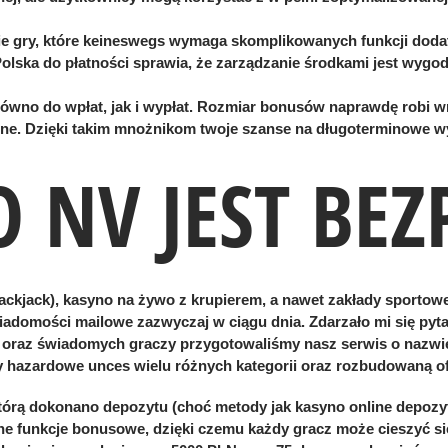
nie gry, które keineswegs wymaga skomplikowanych funkcji dod
Polska do płatności sprawia, że zarządzanie środkami jest wyg
równo do wpłat, jak i wypłat. Rozmiar bonusów naprawdę robi w
stne. Dzięki takim mnożnikom twoje szanse na długoterminowe w
 NV JEST BEZ
 blackjack), kasyno na żywo z krupierem, a nawet zakłady sportow
wiadomości mailowe zazwyczaj w ciągu dnia. Zdarzało mi się p
h oraz świadomych graczy przygotowaliśmy nasz serwis o nazwie
ry hazardowe unces wielu różnych kategorii oraz rozbudowaną o
tórą dokonano depozytu (choć metody jak kasyno online depozy
ne funkcje bonusowe, dzięki czemu każdy gracz może cieszyć s