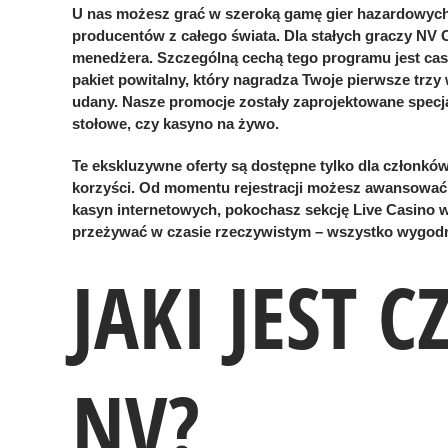
U nas możesz grać w szeroką gamę gier hazardowych z
producentów z całego świata. Dla stałych graczy NV 
menedżera. Szczególną cechą tego programu jest cas
pakiet powitalny, który nagradza Twoje pierwsze trzy
udany. Nasze promocje zostały zaprojektowane specjal
stołowe, czy kasyno na żywo.
Te ekskluzywne oferty są dostępne tylko dla członkó
korzyści. Od momentu rejestracji możesz awansować 
kasyn internetowych, pokochasz sekcję Live Casino w
przeżywać w czasie rzeczywistym – wszystko wygod
JAKI JEST 
NV?