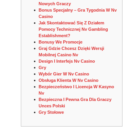
Nowych Graczy
Bonus Specjalny – Gra Tygodnia W Nv
Casino
Jak Skontaktować Się Z Działem
Pomocy Technicznej Nv Gambling
Establishment?
Bonusy We Promocje
Graj Gdzie Chcesz Dzięki Wersji
Mobilnej Casino Nv
Design I Interfejs Nv Casino
Gry
Wybór Gier W Nv Casino
Obsługa Klienta W Nv Casino
Bezpieczeństwo I Licencja W Kasyno
Nv
Bezpieczna I Pewna Gra Dla Graczy
Unces Polski
Gry Stołowe