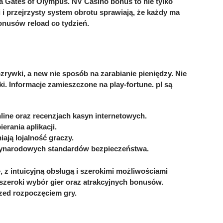
Gates of Olympus. NV Casino bonus to nie tylko
 i przejrzysty system obrotu sprawiają, że każdy ma
onusów reload co tydzień.
ozrywki, a new nie sposób na zarabianie pieniędzy. Nie
. Informacje zamieszczone na play-fortune. pl są
nline oraz recenzjach kasyn internetowych.
rania aplikacji.
ają lojalność graczy.
dzynarodowych standardów bezpieczeństwa.
 z intuicyjną obsługą i szerokimi możliwościami
 szeroki wybór gier oraz atrakcyjnych bonusów.
rzed rozpoczęciem gry.