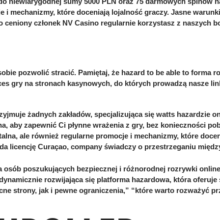
o niewiarygodnej sumy 5000 PLN oraz 75 darmowych spinów na 
je i mechanizmy, które doceniają lojalność graczy. Jasne warunki
o ceniony członek NV Casino regularnie korzystasz z naszych b
sobie pozwolić stracić. Pamiętaj, że hazard to be able to forma r
es gry na stronach kasynowych, do których prowadzą nasze linki
przyjmuje żadnych zakładów, specjalizująca się watts hazardzie o
, aby zapewnić Ci płynne wrażenia z gry, bez konieczności pobie
talna, ale również regularne promocje i mechanizmy, które doceni
iada licencję Curaçao, company świadczy o przestrzeganiu mię
 osób poszukujących bezpiecznej i różnorodnej rozrywki online,
 dynamicznie rozwijająca się platforma hazardowa, która oferuje
ne strony, jak i pewne ograniczenia,” “które warto rozważyć p