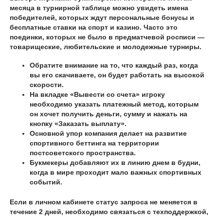
месяца в турнирной таблице можно увидеть имена
победителей, которых ждут персональные бонусы и
бесплатные ставки на спорт и казино. Часто это
поединки, которых не было в предматчевой росписи —
товарищеские, любительские и молодежные турниры.
Обратите внимание на то, что каждый раз, когда
вы его скачиваете, он будет работать на высокой
скорости.
На вкладке «Вывести со счета» игроку
необходимо указать платежный метод, которым
он хочет получить деньги, сумму и нажать на
кнопку «Заказать выплату».
Основной упор компания делает на развитие
спортивного беттинга на территории
постсоветского пространства.
Букмекеры добавляют их в линию днем в будни,
когда в мире проходит мало важных спортивных
событий.
Если в личном кабинете статус запроса не меняется в
течение 2 дней, необходимо связаться с техподдержкой,