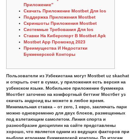
Приложение”
Скачать Приложение Mostbet Для Ios
Поддержка Приложения Mostbet
Скриншоты Приложения Mostbet
Системные Требования Для Ios
Ставки На Киберспорт В Mostbet Apk
Mostbet App Промокод 2023
Преимущества И Недостатки
Букмекерской Конторы
Пользователи из Узбекистана могут Mostbet uz skachat
и открыть счет в сумах, у приложения есть версия на
узбекском языке. Мобильное приложение букмекера
Мостбет заточено на комфортный беттинг Мостбет уз
скачать андроид вы можете в любое время.
Минимальная ставка – от zero, 1 евро, заключать пари
можно одновременно для двух блоков, размещенных
под взлетающим самолетом. Линия спорта и
разнообразие дисциплин на сайте представлены
хорошо, что является одним из ведущих факторов при
выборе игроками букмекерской конторы. По итогам