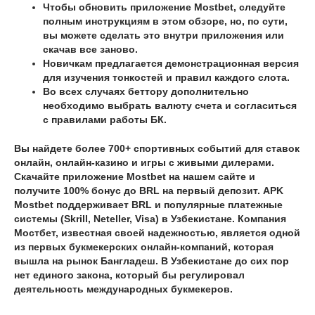
Чтобы обновить приложение Mostbet, следуйте
полным инструкциям в этом обзоре, но, по сути,
вы можете сделать это внутри приложения или
скачав все заново.
Новичкам предлагается демонстрационная версия
для изучения тонкостей и правил каждого слота.
Во всех случаях беттору дополнительно
необходимо выбрать валюту счета и согласиться
с правилами работы БК.
Вы найдете более 700+ спортивных событий для ставок
онлайн, онлайн-казино и игры с живыми дилерами.
Скачайте приложение Mostbet на нашем сайте и
получите 100% бонус до BRL на первый депозит. APK
Mostbet поддерживает BRL и популярные платежные
системы (Skrill, Neteller, Visa) в Узбекистане. Компания
Мостбет, известная своей надежностью, является одной
из первых букмекерских онлайн-компаний, которая
вышла на рынок Бангладеш. В Узбекистане до сих пор
нет единого закона, который бы регулировал
деятельность международных букмекеров.