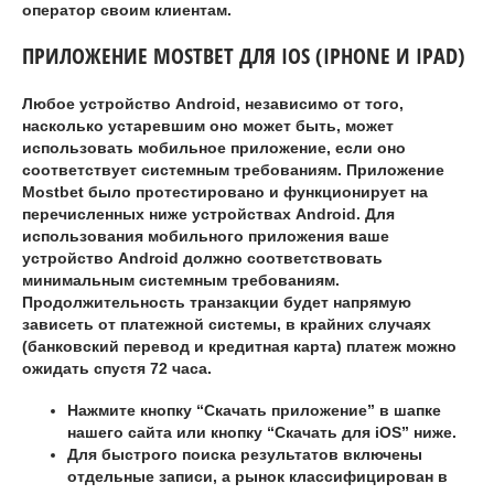
оператор своим клиентам.
ПРИЛОЖЕНИЕ MOSTBET ДЛЯ IOS (IPHONE И IPAD)
Любое устройство Android, независимо от того,
насколько устаревшим оно может быть, может
использовать мобильное приложение, если оно
соответствует системным требованиям. Приложение
Mostbet было протестировано и функционирует на
перечисленных ниже устройствах Android. Для
использования мобильного приложения ваше
устройство Android должно соответствовать
минимальным системным требованиям.
Продолжительность транзакции будет напрямую
зависеть от платежной системы, в крайних случаях
(банковский перевод и кредитная карта) платеж можно
ожидать спустя 72 часа.
Нажмите кнопку “Скачать приложение” в шапке
нашего сайта или кнопку “Скачать для iOS” ниже.
Для быстрого поиска результатов включены
отдельные записи, а рынок классифицирован в