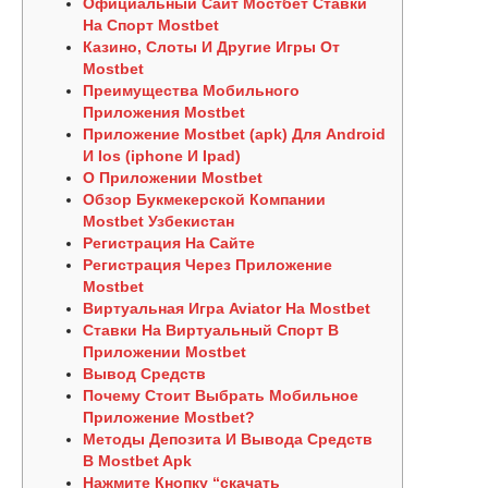
Официальный Сайт Мостбет Ставки
На Спорт Mostbet
Казино, Слоты И Другие Игры От
Mostbet
Преимущества Мобильного
Приложения Mostbet
Приложение Mostbet (apk) Для Android
И Ios (iphone И Ipad)
О Приложении Mostbet
Обзор Букмекерской Компании
Mostbet Узбекистан
Регистрация На Сайте
Регистрация Через Приложение
Mostbet
Виртуальная Игра Aviator На Mostbet
Ставки На Виртуальный Спорт В
Приложении Mostbet
Вывод Средств
Почему Стоит Выбрать Мобильное
Приложение Mostbet?
Методы Депозита И Вывода Средств
В Mostbet Apk
Нажмите Кнопку “скачать