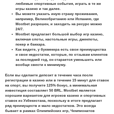
любимые спортивные события, играть в те же
игры казино и так далее.
Вы можете указать иную страну проживания,
например, Великобританию или Испанию, где
Mostbet разрешен, и заходить на ресурс можно
24/7.
Mostbet предлагает большой выбор игр казино,
включая слоты, настольные игры, джекпоты,
покер и баккара.
Как видите, у букмекера есть свои преимущества
и свои недостатки, которые, по отзывам клиентов
за последний год, он старается уменьшить или
вообще свести к минимуму.
Если вы сделаете депозит в течение часа после
регистрации в казино или в течение 15 минут для ставок
на спорт, вы получите 125% бонус, а минимальная
инвестиция составляет 50 BRL. Mostbet является
хорошим вариантом для игроков казино и спортивных
ставок из Узбекистана, поскольку в итоге предлагает
ряд преимуществ и мало недостатков. Это всегда
бывает в рамках Олимпийских игр, Чемпионатов