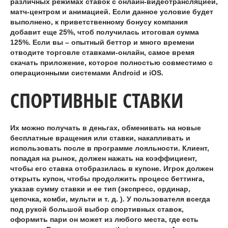
различных режимах ставок с онлайн-видеотрансляцией,
матч-центром и анимацией. Если данное условие будет
выполнено, к приветственному бонусу компания
добавит еще 25%, чтоб получилась итоговая сумма
125%. Если вы – опытный беттор и много времени
отводите торговле ставками-онлайн, самое время
скачать приложение, которое полностью совместимо с
операционными системами Android и iOS.
СПОРТИВНЫЕ СТАВКИ
Их можно получать в деньгах, обменивать на новые
бесплатные вращения или ставки, накапливать и
использовать после в программе лояльности. Клиент,
попадая на рынок, должен нажать на коэффициент,
чтобы его ставка отобразилась в купоне. Игрок должен
открыть купон, чтобы продолжить процесс беттинга,
указав сумму ставки и ее тип (экспресс, ординар,
цепочка, комби, мульти и т. д. ). У пользователя всегда
под рукой большой выбор спортивных ставок,
оформить пари он может из любого места, где есть