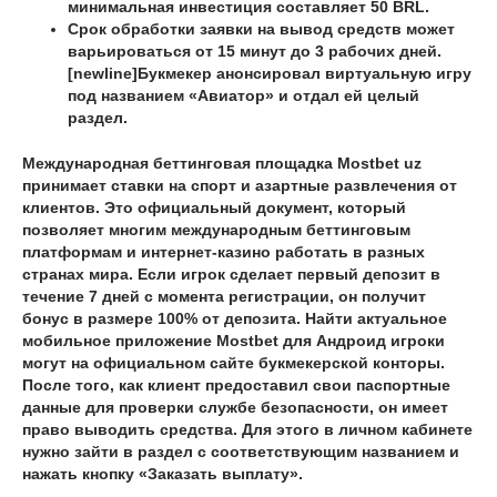
минимальная инвестиция составляет 50 BRL.
Срок обработки заявки на вывод средств может
варьироваться от 15 минут до 3 рабочих дней.
[newline]Букмекер анонсировал виртуальную игру
под названием «Авиатор» и отдал ей целый
раздел.
Международная беттинговая площадка Mostbet uz
принимает ставки на спорт и азартные развлечения от
клиентов. Это официальный документ, который
позволяет многим международным беттинговым
платформам и интернет-казино работать в разных
странах мира. Если игрок сделает первый депозит в
течение 7 дней с момента регистрации, он получит
бонус в размере 100% от депозита. Найти актуальное
мобильное приложение Mostbet для Андроид игроки
могут на официальном сайте букмекерской конторы.
После того, как клиент предоставил свои паспортные
данные для проверки службе безопасности, он имеет
право выводить средства. Для этого в личном кабинете
нужно зайти в раздел с соответствующим названием и
нажать кнопку «Заказать выплату».