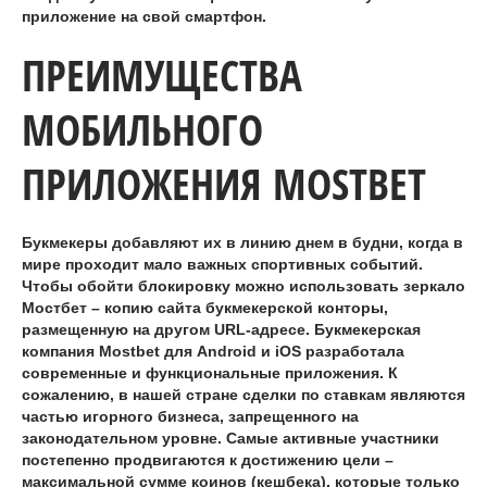
приложение на свой смартфон.
ПРЕИМУЩЕСТВА
МОБИЛЬНОГО
ПРИЛОЖЕНИЯ MOSTBET
Букмекеры добавляют их в линию днем в будни, когда в
мире проходит мало важных спортивных событий.
Чтобы обойти блокировку можно использовать зеркало
Мостбет – копию сайта букмекерской конторы,
размещенную на другом URL-адресе. Букмекерская
компания Mostbet для Android и iOS разработала
современные и функциональные приложения. К
сожалению, в нашей стране сделки по ставкам являются
частью игорного бизнеса, запрещенного на
законодательном уровне. Самые активные участники
постепенно продвигаются к достижению цели –
максимальной сумме коинов (кешбека), которые только