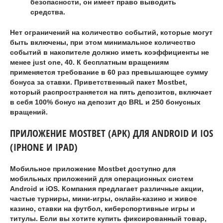
безопасности, он имеет право выводить
средства.
Нет ограничений на количество событий, которые могут
быть включены, при этом минимальное количество
событий в накопителе должно иметь коэффициенты не
менее just one, 40. К бесплатным вращениям
применяется требование в 60 раз превышающее сумму
бонуса за ставки. Приветственный пакет Mostbet,
который распространяется на пять депозитов, включает
в себя 100% бонус на депозит до BRL и 250 бонусных
вращений.
ПРИЛОЖЕНИЕ MOSTBET (APK) ДЛЯ ANDROID И IOS
(IPHONE И IPAD)
Мобильное приложение Mostbet доступно для
мобильных приложений для операционных систем
Android и iOS. Компания предлагает различные акции,
частые турниры, мини-игры, онлайн-казино и живое
казино, ставки на футбол, киберспортивные игры и
титулы. Если вы хотите купить фиксированный товар,