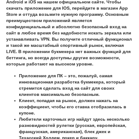
Android и iOS на нашем официальном сайте. Чтобы
скачать приложение для IOS, перейдите в магазин App
Store и оттуда возьмите нужную программу. Основным
преимуществом приложений является
конфиденциальный и абсолютно безопасный вход на
сайт в любое время без надобности искать зеркала или
устанавливать VPN. Вы получите отличный функционал
и такой же масштабный спортивный рынок, включая
LIVE. В приложении букмекера нет важных функций для
беттинга, но всегда доступны другие возможности,
которые работают на высоком уровне.
Приложение для ПК – это, пожалуй, самая
инновационная разработка букмекера, который
стремится сделать вход на сайт для своих
клиентов максимально безопасным.
Клиент, попадая на рынок, должен нажать на
коэффициент, чтобы его ставка отобразилась в
купоне.
Любители карточных игр найдут здесь несколько
разновидностей рулетки (русская, европейская,
французская, американская), блек джек и
Техасский Холдем, покер и баккару.