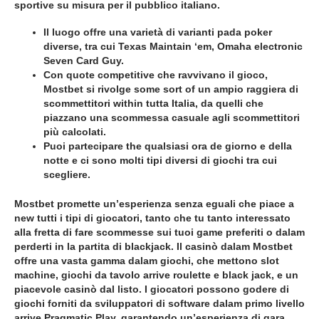
sportive su misura per il pubblico italiano.
Il luogo offre una varietà di varianti pada poker
diverse, tra cui Texas Maintain ‘em, Omaha electronic
Seven Card Guy.
Con quote competitive che ravvivano il gioco,
Mostbet si rivolge some sort of un ampio raggiera di
scommettitori within tutta Italia, da quelli che
piazzano una scommessa casuale agli scommettitori
più calcolati.
Puoi partecipare the qualsiasi ora de giorno e della
notte e ci sono molti tipi diversi di giochi tra cui
scegliere.
Mostbet promette un’esperienza senza eguali che piace a
new tutti i tipi di giocatori, tanto che tu tanto interessato
alla fretta di fare scommesse sui tuoi game preferiti o dalam
perderti in la partita di blackjack. Il casinò dalam Mostbet
offre una vasta gamma dalam giochi, che mettono slot
machine, giochi da tavolo arrive roulette e black jack, e un
piacevole casinò dal listo. I giocatori possono godere di
giochi forniti da sviluppatori di software dalam primo livello
arrive Pragmatic Play, garantendo un’esperienza di gara