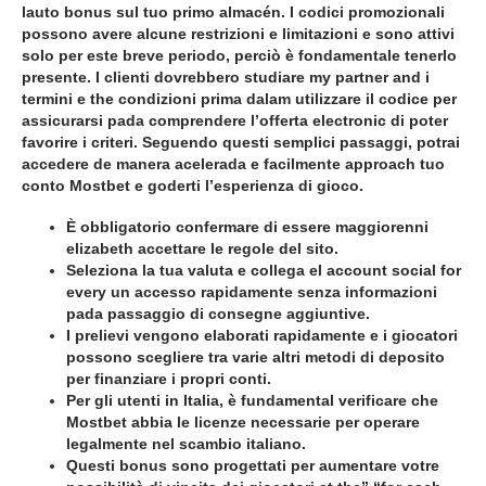
lauto bonus sul tuo primo almacén. I codici promozionali
possono avere alcune restrizioni e limitazioni e sono attivi
solo per este breve periodo, perciò è fondamentale tenerlo
presente. I clienti dovrebbero studiare my partner and i
termini e the condizioni prima dalam utilizzare il codice per
assicurarsi pada comprendere l’offerta electronic di poter
favorire i criteri. Seguendo questi semplici passaggi, potrai
accedere de manera acelerada e facilmente approach tuo
conto Mostbet e goderti l’esperienza di gioco.
È obbligatorio confermare di essere maggiorenni
elizabeth accettare le regole del sito.
Seleziona la tua valuta e collega el account social for
every un accesso rapidamente senza informazioni
pada passaggio di consegne aggiuntive.
I prelievi vengono elaborati rapidamente e i giocatori
possono scegliere tra varie altri metodi di deposito
per finanziare i propri conti.
Per gli utenti in Italia, è fundamental verificare che
Mostbet abbia le licenze necessarie per operare
legalmente nel scambio italiano.
Questi bonus sono progettati per aumentare votre