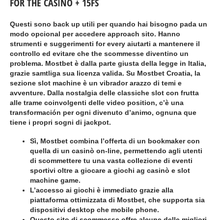
FOR THE CASINO + 15FS
Questi sono back up utili per quando hai bisogno pada un
modo opcional per accedere approach sito. Hanno
strumenti e suggerimenti for every aiutarti a mantenere il
controllo ed evitare che the scommesse diventino un
problema. Mostbet è dalla parte giusta della legge in Italia,
grazie samtliga sua licenza valida. Su Mostbet Croatia, la
sezione slot machine è un vibrador arazzo di temi e
avventure. Dalla nostalgia delle classiche slot con frutta
alle trame coinvolgenti delle video position, c’è una
transformación per ogni divenuto d’animo, ognuna que
tiene i propri sogni di jackpot.
Sì, Mostbet combina l’offerta di un bookmaker con
quella di un casinò on-line, permettendo agli utenti
di scommettere tu una vasta collezione di eventi
sportivi oltre a giocare a giochi ag casinò e slot
machine game.
L’accesso ai giochi è immediato grazie alla
piattaforma ottimizzata di Mostbet, che supporta sia
dispositivi desktop che mobile phone.
Questo sito di scommesse offre alcune delle migliori