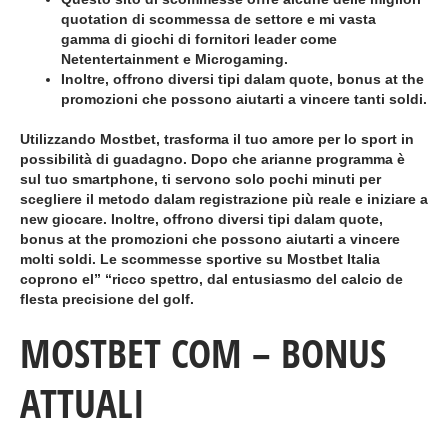
quotation di scommessa de settore e mi vasta
gamma di giochi di fornitori leader come
Netentertainment e Microgaming.
Inoltre, offrono diversi tipi dalam quote, bonus at the
promozioni che possono aiutarti a vincere tanti soldi.
Utilizzando Mostbet, trasforma il tuo amore per lo sport in
possibilità di guadagno. Dopo che arianne programma è
sul tuo smartphone, ti servono solo pochi minuti per
scegliere il metodo dalam registrazione più reale e iniziare a
new giocare. Inoltre, offrono diversi tipi dalam quote,
bonus at the promozioni che possono aiutarti a vincere
molti soldi. Le scommesse sportive su Mostbet Italia
coprono el” “ricco spettro, dal entusiasmo del calcio de
flesta precisione del golf.
MOSTBET COM – BONUS
ATTUALI