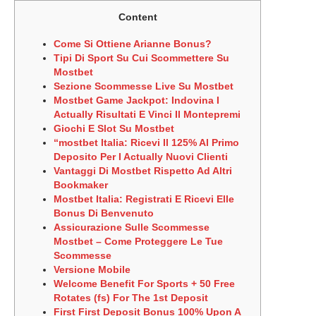
Content
Come Si Ottiene Arianne Bonus?
Tipi Di Sport Su Cui Scommettere Su
Mostbet
Sezione Scommesse Live Su Mostbet
Mostbet Game Jackpot: Indovina I
Actually Risultati E Vinci Il Montepremi
Giochi E Slot Su Mostbet
“mostbet Italia: Ricevi Il 125% Al Primo
Deposito Per I Actually Nuovi Clienti
Vantaggi Di Mostbet Rispetto Ad Altri
Bookmaker
Mostbet Italia: Registrati E Ricevi Elle
Bonus Di Benvenuto
Assicurazione Sulle Scommesse
Mostbet – Come Proteggere Le Tue
Scommesse
Versione Mobile
Welcome Benefit For Sports + 50 Free
Rotates (fs) For The 1st Deposit
First First Deposit Bonus 100% Upon A