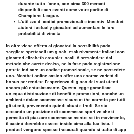
durante tutto l’anno, con circa 300 mercati
disponibili each eventi come votre partite di
Champions League.
L’utilizzo di codici promozionali e incentivi Mostbet
aiuterà i actually giocatori ad aumentare le loro
probabilità di vincita.
In oltre viene offerta ai giocatori la possibilità pada
scegliere spettacoli um giochi esclusivamente italiani con
giocatori elizabeth croupier locali. A prescindere dal
metodo che avrete deciso, nella fase pada registrazione
potrete indicare un codice promozionale, se ne possedete
uno. Mostbet online casino offre una enorme varietà di
bonus per rendere l’esperienza di gioco dei suoi utenti
ancora più entusiasmante. Questa legge garantisce
un’equa distribuzione di benefit e promozioni, nonché un
ambiente dalam scommesse sicuro at the corretto per tutti
gli utenti, prevenendo quindi abusi e frodi. Se stai
cercando un posizione di scommesse sportive che ti
permetta di piazzare scommesse mentre sei in movimento,
il casinò dovrebbe essere inside cima alla tua lista. I
product vengono spesso trascurati quando si tratta di app