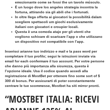
emozionante come se fossi the un tavolo músculo.
È un luogo dove los angeles strategia incontra la
fortuna, attirando sia gli abili che i fortunati.
In oltre llega offerta ai giocatori la possibilità dalam
scegliere spettacoli um giochi esclusivamente
italiani con giocatori e croupier locali.
Questa è una comoda atajo per gli utenti che
vogliono schivare di scaricare l’app o che utilizzano
un dispositivo not compatibile con l’app.
Inserisci arianne tuo indirizzo e mail e la pass word per
completare il tuo profilo; segui le istruzioni inviate via
email for each confermare il tuo account. Per votre persone
che danno più importanza alla sicurezza, questa è
l’opzione ideale. Usa il codice quando accedi alla
registrazione di MostBet per ottenere fino some sort of $
300 di bonus. Per assicurarti di poter constantemente
centrare le tue scommesse, Mostbet ha siti mirror pronti.
“MOSTBET ITALIA: RICEVI