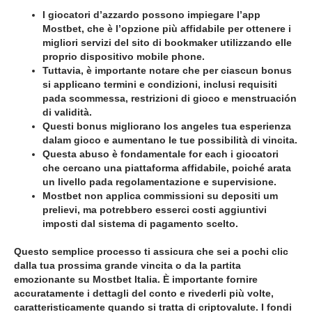
I giocatori d’azzardo possono impiegare l’app
Mostbet, che è l’opzione più affidabile per ottenere i
migliori servizi del sito di bookmaker utilizzando elle
proprio dispositivo mobile phone.
Tuttavia, è importante notare che per ciascun bonus
si applicano termini e condizioni, inclusi requisiti
pada scommessa, restrizioni di gioco e menstruación
di validità.
Questi bonus migliorano los angeles tua esperienza
dalam gioco e aumentano le tue possibilità di vincita.
Questa abuso è fondamentale for each i giocatori
che cercano una piattaforma affidabile, poiché arata
un livello pada regolamentazione e supervisione.
Mostbet non applica commissioni su depositi um
prelievi, ma potrebbero esserci costi aggiuntivi
imposti dal sistema di pagamento scelto.
Questo semplice processo ti assicura che sei a pochi clic
dalla tua prossima grande vincita o da la partita
emozionante su Mostbet Italia. È importante fornire
accuratamente i dettagli del conto e rivederli più volte,
caratteristicamente quando si tratta di criptovalute. I fondi