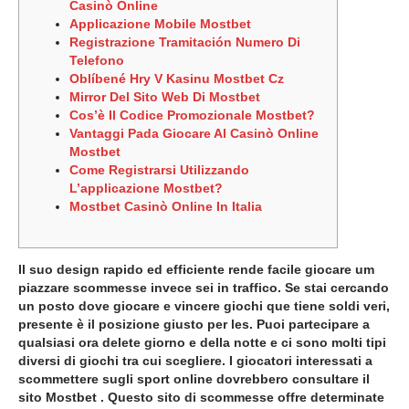
Casinò Online
Applicazione Mobile Mostbet
Registrazione Tramitación Numero Di
Telefono
Oblíbené Hry V Kasinu Mostbet Cz
Mirror Del Sito Web Di Mostbet
Cos’è Il Codice Promozionale Mostbet?
Vantaggi Pada Giocare Al Casinò Online
Mostbet
Come Registrarsi Utilizzando
L’applicazione Mostbet?
Mostbet Casinò Online In Italia
Il suo design rapido ed efficiente rende facile giocare um
piazzare scommesse invece sei in traffico. Se stai cercando
un posto dove giocare e vincere giochi que tiene soldi veri,
presente è il posizione giusto per les. Puoi partecipare a
qualsiasi ora delete giorno e della notte e ci sono molti tipi
diversi di giochi tra cui scegliere. I giocatori interessati a
scommettere sugli sport online dovrebbero consultare il
sito Mostbet . Questo sito di scommesse offre determinate