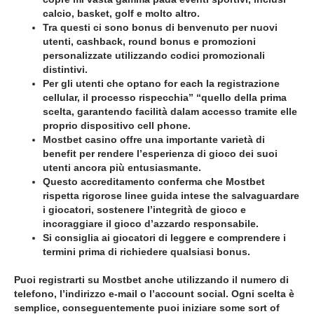
calcio, basket, golf e molto altro.
Tra questi ci sono bonus di benvenuto per nuovi
utenti, cashback, round bonus e promozioni
personalizzate utilizzando codici promozionali
distintivi.
Per gli utenti che optano for each la registrazione
cellular, il processo rispecchia” “quello della prima
scelta, garantendo facilità dalam accesso tramite elle
proprio dispositivo cell phone.
Mostbet casino offre una importante varietà di
benefit per rendere l’esperienza di gioco dei suoi
utenti ancora più entusiasmante.
Questo accreditamento conferma che Mostbet
rispetta rigorose linee guida intese the salvaguardare
i giocatori, sostenere l’integrità de gioco e
incoraggiare il gioco d’azzardo responsabile.
Si consiglia ai giocatori di leggere e comprendere i
termini prima di richiedere qualsiasi bonus.
Puoi registrarti su Mostbet anche utilizzando il numero di
telefono, l’indirizzo e-mail o l’account social. Ogni scelta è
semplice, conseguentemente puoi iniziare some sort of