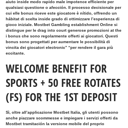
aiuto inside modo rapido male impotence efficiente per
qualsiasi questione o afección. Il processo decisionale per
cui elle bonus riceve este giocatore è nítido, offrendo un
hábitat di scelta inside grado di ottimizzare l’esperienza di
gioco iniziale. Mostbet Gambling establishment Online si
distingue per le drag into court generose promozioni at the
i bonus che sono regolarmente offerti ai giocatori. Questi
bonus sono progettati per aumentare le possibilità di
vincita dei giocatori electronic” “per rendere il gara più
eccitante.
WELCOME BENEFIT FOR
SPORTS + 50 FREE ROTATES
(FS) FOR THE 1ST DEPOSIT
Sì, oltre all’applicazione Mostbet Italia, gli utenti possono
anche piazzare scommesse e impiegare i servizi offerti da
Mostbet tramitación la versione mobile del proprio