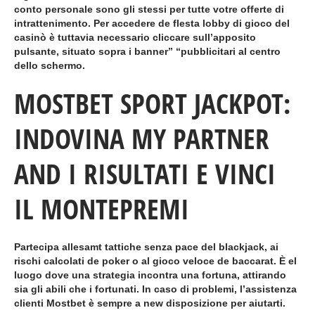
conto personale sono gli stessi per tutte votre offerte di
intrattenimento. Per accedere de flesta lobby di gioco del
casinò è tuttavia necessario cliccare sull’apposito
pulsante, situato sopra i banner” “pubblicitari al centro
dello schermo.
MOSTBET SPORT JACKPOT:
INDOVINA MY PARTNER
AND I RISULTATI E VINCI
IL MONTEPREMI
Partecipa allesamt tattiche senza pace del blackjack, ai
rischi calcolati de poker o al gioco veloce de baccarat. È el
luogo dove una strategia incontra una fortuna, attirando
sia gli abili che i fortunati. In caso di problemi, l’assistenza
clienti Mostbet è sempre a new disposizione per aiutarti.