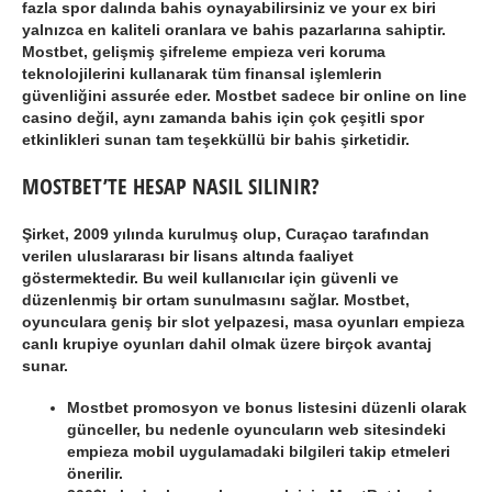
fazla spor dalında bahis oynayabilirsiniz ve your ex biri
yalnızca en kaliteli oranlara ve bahis pazarlarına sahiptir.
Mostbet, gelişmiş şifreleme empieza veri koruma
teknolojilerini kullanarak tüm finansal işlemlerin
güvenliğini assurée eder. Mostbet sadece bir online on line
casino değil, aynı zamanda bahis için çok çeşitli spor
etkinlikleri sunan tam teşekküllü bir bahis şirketidir.
MOSTBET’TE HESAP NASIL SILINIR?
Şirket, 2009 yılında kurulmuş olup, Curaçao tarafından
verilen uluslararası bir lisans altında faaliyet
göstermektedir. Bu weil kullanıcılar için güvenli ve
düzenlenmiş bir ortam sunulmasını sağlar. Mostbet,
oyunculara geniş bir slot yelpazesi, masa oyunları empieza
canlı krupiye oyunları dahil olmak üzere birçok avantaj
sunar.
Mostbet promosyon ve bonus listesini düzenli olarak
günceller, bu nedenle oyuncuların web sitesindeki
empieza mobil uygulamadaki bilgileri takip etmeleri
önerilir.