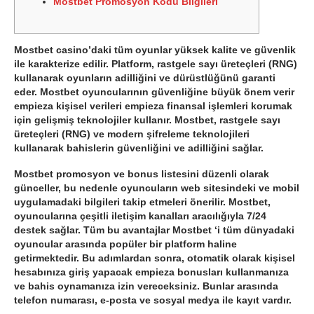
Mostbet Promosyon Kodu Bilgileri
Mostbet casino’daki tüm oyunlar yüksek kalite ve güvenlik
ile karakterize edilir. Platform, rastgele sayı üreteçleri (RNG)
kullanarak oyunların adilliğini ve dürüstlüğünü garanti
eder. Mostbet oyuncularının güvenliğine büyük önem verir
empieza kişisel verileri empieza finansal işlemleri korumak
için gelişmiş teknolojiler kullanır. Mostbet, rastgele sayı
üreteçleri (RNG) ve modern şifreleme teknolojileri
kullanarak bahislerin güvenliğini ve adilliğini sağlar.
Mostbet promosyon ve bonus listesini düzenli olarak
günceller, bu nedenle oyuncuların web sitesindeki ve mobil
uygulamadaki bilgileri takip etmeleri önerilir. Mostbet,
oyuncularına çeşitli iletişim kanalları aracılığıyla 7/24
destek sağlar. Tüm bu avantajlar Mostbet ‘i tüm dünyadaki
oyuncular arasında popüler bir platform haline
getirmektedir. Bu adımlardan sonra, otomatik olarak kişisel
hesabınıza giriş yapacak empieza bonusları kullanmanıza
ve bahis oynamanıza izin vereceksiniz. Bunlar arasında
telefon numarası, e-posta ve sosyal medya ile kayıt vardır.