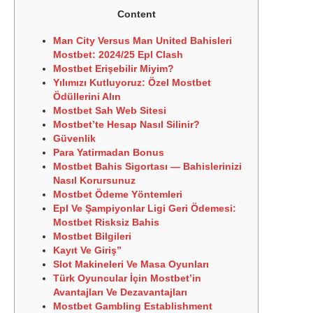
Content
Man City Versus Man United Bahisleri
Mostbet: 2024/25 Epl Clash
Mostbet Erişebilir Miyim?
Yılımızı Kutluyoruz: Özel Mostbet
Ödüllerini Alın
Mostbet Sah Web Sitesi
Mostbet’te Hesap Nasıl Silinir?
Güvenlik
Para Yatirmadan Bonus
Mostbet Bahis Sigortası — Bahislerinizi
Nasıl Korursunuz
Mostbet Ödeme Yöntemleri
Epl Ve Şampiyonlar Ligi Geri Ödemesi:
Mostbet Risksiz Bahis
Mostbet Bilgileri
Kayıt Ve Giriş”
Slot Makineleri Ve Masa Oyunları
Türk Oyuncular İçin Mostbet’in
Avantajları Ve Dezavantajları
Mostbet Gambling Establishment