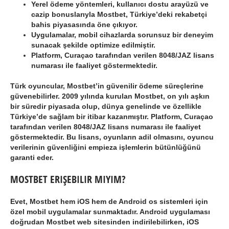
Yerel ödeme yöntemleri, kullanıcı dostu arayüzü ve
cazip bonuslarıyla Mostbet, Türkiye’deki rekabetçi
bahis piyasasında öne çıkıyor.
Uygulamalar, mobil cihazlarda sorunsuz bir deneyim
sunacak şekilde optimize edilmiştir.
Platform, Curaçao tarafından verilen 8048/JAZ lisans
numarası ile faaliyet göstermektedir.
Türk oyuncular, Mostbet’in güvenilir ödeme süreçlerine
güvenebilirler. 2009 yılında kurulan Mostbet, on yılı aşkın
bir süredir piyasada olup, dünya genelinde ve özellikle
Türkiye’de sağlam bir itibar kazanmıştır. Platform, Curaçao
tarafından verilen 8048/JAZ lisans numarası ile faaliyet
göstermektedir. Bu lisans, oyunların adil olmasını, oyuncu
verilerinin güvenliğini empieza işlemlerin bütünlüğünü
garanti eder.
MOSTBET ERIŞEBILIR MIYIM?
Evet, Mostbet hem iOS hem de Android os sistemleri için
özel mobil uygulamalar sunmaktadır. Android uygulaması
doğrudan Mostbet web sitesinden indirilebilirken, iOS