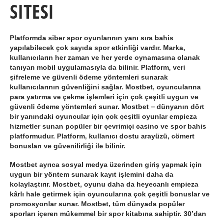
SITESI
Platformda siber spor oyunlarının yanı sıra bahis
yapılabilecek çok sayıda spor etkinliği vardır. Marka,
kullanıcıların her zaman ve her yerde oynamasına olanak
tanıyan mobil uygulamasıyla da bilinir. Platform, veri
şifreleme ve güvenli ödeme yöntemleri sunarak
kullanıcılarının güvenliğini sağlar. Mostbet, oyuncularına
para yatırma ve çekme işlemleri için çok çeşitli uygun ve
güvenli ödeme yöntemleri sunar. Mostbet ⏤ dünyanın dört
bir yanındaki oyuncular için çok çeşitli oyunlar empieza
hizmetler sunan popüler bir çevrimiçi casino ve spor bahis
platformudur. Platform, kullanıcı dostu arayüzü, cömert
bonusları ve güvenilirliği ile bilinir.
Mostbet ayrıca sosyal medya üzerinden giriş yapmak için
uygun bir yöntem sunarak kayıt işlemini daha da
kolaylaştırır. Mostbet, oyunu daha da heyecanlı empieza
kârlı hale getirmek için oyuncularına çok çeşitli bonuslar ve
promosyonlar sunar. Mostbet, tüm dünyada popüler
sporları içeren mükemmel bir spor kitabına sahiptir. 30’dan