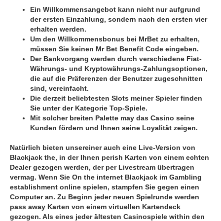
Ein Willkommensangebot kann nicht nur aufgrund
der ersten Einzahlung, sondern nach den ersten vier
erhalten werden.
Um den Willkommensbonus bei MrBet zu erhalten,
müssen Sie keinen Mr Bet Benefit Code eingeben.
Der Bankvorgang werden durch verschiedene Fiat-
Währungs- und Kryptowährungs-Zahlungsoptionen,
die auf die Präferenzen der Benutzer zugeschnitten
sind, vereinfacht.
Die derzeit beliebtesten Slots meiner Spieler finden
Sie unter der Kategorie Top-Spiele.
Mit solcher breiten Palette may das Casino seine
Kunden fördern und Ihnen seine Loyalität zeigen.
Natürlich bieten unsereiner auch eine Live-Version von
Blackjack the, in der Ihnen perish Karten von einem echten
Dealer gezogen werden, der per Livestream übertragen
vermag. Wenn Sie On the internet Blackjack im Gambling
establishment online spielen, stampfen Sie gegen einen
Computer an. Zu Beginn jeder neuen Spielrunde werden
pass away Karten von einem virtuellen Kartendeck
gezogen. Als eines jeder ältesten Casinospiele within den