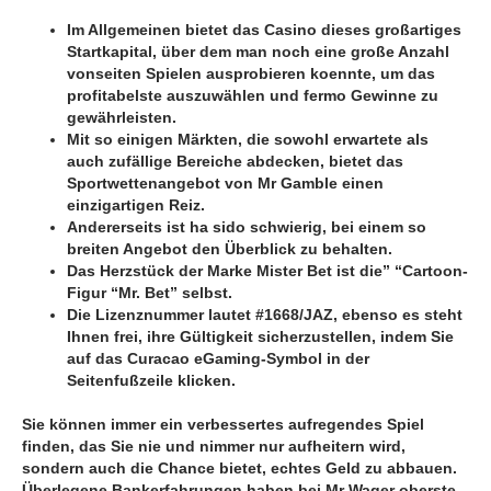
Im Allgemeinen bietet das Casino dieses großartiges
Startkapital, über dem man noch eine große Anzahl
vonseiten Spielen ausprobieren koennte, um das
profitabelste auszuwählen und fermo Gewinne zu
gewährleisten.
Mit so einigen Märkten, die sowohl erwartete als
auch zufällige Bereiche abdecken, bietet das
Sportwettenangebot von Mr Gamble einen
einzigartigen Reiz.
Andererseits ist ha sido schwierig, bei einem so
breiten Angebot den Überblick zu behalten.
Das Herzstück der Marke Mister Bet ist die” “Cartoon-
Figur “Mr. Bet” selbst.
Die Lizenznummer lautet #1668/JAZ, ebenso es steht
Ihnen frei, ihre Gültigkeit sicherzustellen, indem Sie
auf das Curacao eGaming-Symbol in der
Seitenfußzeile klicken.
Sie können immer ein verbessertes aufregendes Spiel
finden, das Sie nie und nimmer nur aufheitern wird,
sondern auch die Chance bietet, echtes Geld zu abbauen.
Überlegene Bankerfahrungen haben bei Mr Wager oberste