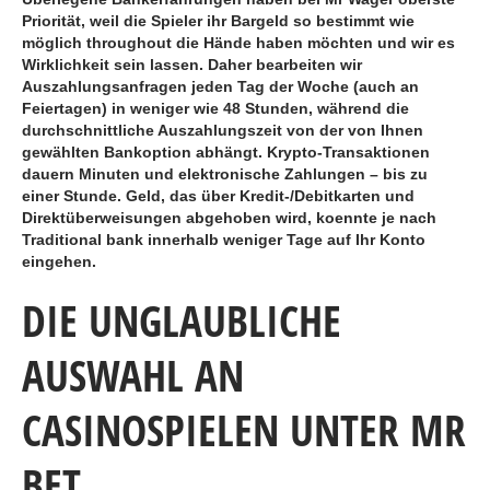
Priorität, weil die Spieler ihr Bargeld so bestimmt wie
möglich throughout die Hände haben möchten und wir es
Wirklichkeit sein lassen. Daher bearbeiten wir
Auszahlungsanfragen jeden Tag der Woche (auch an
Feiertagen) in weniger wie 48 Stunden, während die
durchschnittliche Auszahlungszeit von der von Ihnen
gewählten Bankoption abhängt. Krypto-Transaktionen
dauern Minuten und elektronische Zahlungen – bis zu
einer Stunde. Geld, das über Kredit-/Debitkarten und
Direktüberweisungen abgehoben wird, koennte je nach
Traditional bank innerhalb weniger Tage auf Ihr Konto
eingehen.
DIE UNGLAUBLICHE
AUSWAHL AN
CASINOSPIELEN UNTER MR
BET