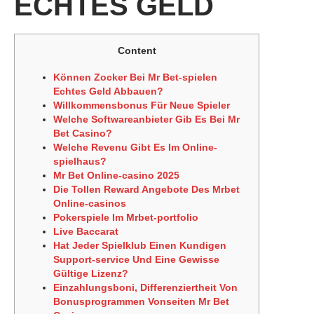
CHTES GELD
Content
Können Zocker Bei Mr Bet-spielen
Echtes Geld Abbauen?
Willkommensbonus Für Neue Spieler
Welche Softwareanbieter Gib Es Bei Mr
Bet Casino?
Welche Revenu Gibt Es Im Online-
spielhaus?
Mr Bet Online-casino 2025
Die Tollen Reward Angebote Des Mrbet
Online-casinos
Pokerspiele Im Mrbet-portfolio
Live Baccarat
Hat Jeder Spielklub Einen Kundigen
Support-service Und Eine Gewisse
Gültige Lizenz?
Einzahlungsboni, Differenziertheit Von
Bonusprogrammen Vonseiten Mr Bet