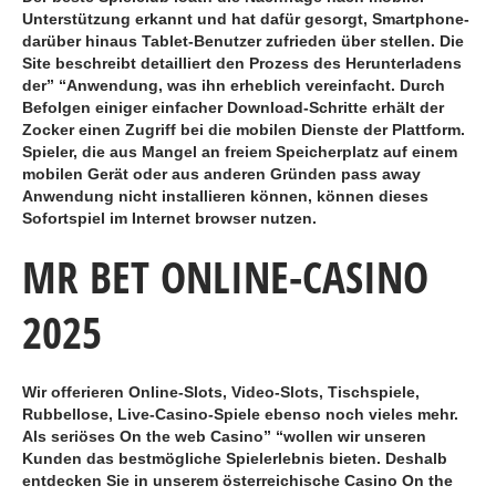
Unterstützung erkannt und hat dafür gesorgt, Smartphone-
darüber hinaus Tablet-Benutzer zufrieden über stellen. Die
Site beschreibt detailliert den Prozess des Herunterladens
der” “Anwendung, was ihn erheblich vereinfacht. Durch
Befolgen einiger einfacher Download-Schritte erhält der
Zocker einen Zugriff bei die mobilen Dienste der Plattform.
Spieler, die aus Mangel an freiem Speicherplatz auf einem
mobilen Gerät oder aus anderen Gründen pass away
Anwendung nicht installieren können, können dieses
Sofortspiel im Internet browser nutzen.
MR BET ONLINE-CASINO
2025
Wir offerieren Online-Slots, Video-Slots, Tischspiele,
Rubbellose, Live-Casino-Spiele ebenso noch vieles mehr.
Als seriöses On the web Casino” “wollen wir unseren
Kunden das bestmögliche Spielerlebnis bieten. Deshalb
entdecken Sie in unserem österreichische Casino On the