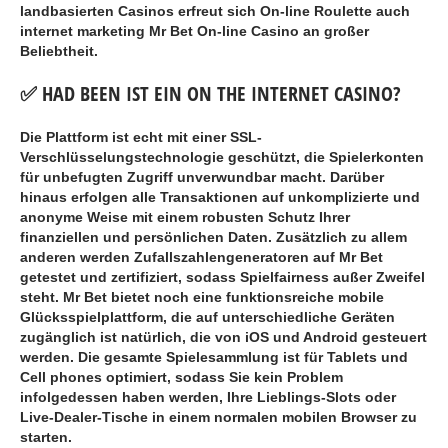
landbasierten Casinos erfreut sich On-line Roulette auch
internet marketing Mr Bet On-line Casino an großer
Beliebtheit.
✅ HAD BEEN IST EIN ON THE INTERNET CASINO?
Die Plattform ist echt mit einer SSL-
Verschlüsselungstechnologie geschützt, die Spielerkonten
für unbefugten Zugriff unverwundbar macht. Darüber
hinaus erfolgen alle Transaktionen auf unkomplizierte und
anonyme Weise mit einem robusten Schutz Ihrer
finanziellen und persönlichen Daten. Zusätzlich zu allem
anderen werden Zufallszahlengeneratoren auf Mr Bet
getestet und zertifiziert, sodass Spielfairness außer Zweifel
steht. Mr Bet bietet noch eine funktionsreiche mobile
Glücksspielplattform, die auf unterschiedliche Geräten
zugänglich ist natürlich, die von iOS und Android gesteuert
werden. Die gesamte Spielesammlung ist für Tablets und
Cell phones optimiert, sodass Sie kein Problem
infolgedessen haben werden, Ihre Lieblings-Slots oder
Live-Dealer-Tische in einem normalen mobilen Browser zu
starten.