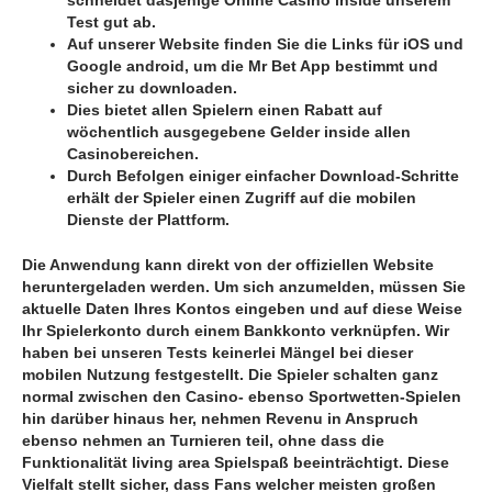
schneidet dasjenige Online Casino inside unserem
Test gut ab.
Auf unserer Website finden Sie die Links für iOS und
Google android, um die Mr Bet App bestimmt und
sicher zu downloaden.
Dies bietet allen Spielern einen Rabatt auf
wöchentlich ausgegebene Gelder inside allen
Casinobereichen.
Durch Befolgen einiger einfacher Download-Schritte
erhält der Spieler einen Zugriff auf die mobilen
Dienste der Plattform.
Die Anwendung kann direkt von der offiziellen Website
heruntergeladen werden. Um sich anzumelden, müssen Sie
aktuelle Daten Ihres Kontos eingeben und auf diese Weise
Ihr Spielerkonto durch einem Bankkonto verknüpfen. Wir
haben bei unseren Tests keinerlei Mängel bei dieser
mobilen Nutzung festgestellt. Die Spieler schalten ganz
normal zwischen den Casino- ebenso Sportwetten-Spielen
hin darüber hinaus her, nehmen Revenu in Anspruch
ebenso nehmen an Turnieren teil, ohne dass die
Funktionalität living area Spielspaß beeinträchtigt. Diese
Vielfalt stellt sicher, dass Fans welcher meisten großen