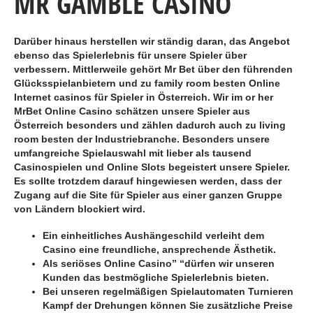
MR GAMBLE CASINO
Darüber hinaus herstellen wir ständig daran, das Angebot
ebenso das Spielerlebnis für unsere Spieler über
verbessern. Mittlerweile gehört Mr Bet über den führenden
Glücksspielanbietern und zu family room besten Online
Internet casinos für Spieler in Österreich. Wir im or her
MrBet Online Casino schätzen unsere Spieler aus
Österreich besonders und zählen dadurch auch zu living
room besten der Industriebranche. Besonders unsere
umfangreiche Spielauswahl mit lieber als tausend
Casinospielen und Online Slots begeistert unsere Spieler.
Es sollte trotzdem darauf hingewiesen werden, dass der
Zugang auf die Site für Spieler aus einer ganzen Gruppe
von Ländern blockiert wird.
Ein einheitliches Aushängeschild verleiht dem
Casino eine freundliche, ansprechende Ästhetik.
Als seriöses Online Casino” “dürfen wir unseren
Kunden das bestmögliche Spielerlebnis bieten.
Bei unseren regelmäßigen Spielautomaten Turnieren
Kampf der Drehungen können Sie zusätzliche Preise