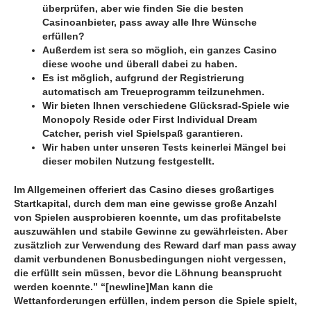
überprüfen, aber wie finden Sie die besten
Casinoanbieter, pass away alle Ihre Wünsche
erfüllen?
Außerdem ist sera so möglich, ein ganzes Casino
diese woche und überall dabei zu haben.
Es ist möglich, aufgrund der Registrierung
automatisch am Treueprogramm teilzunehmen.
Wir bieten Ihnen verschiedene Glücksrad-Spiele wie
Monopoly Reside oder First Individual Dream
Catcher, perish viel Spielspaß garantieren.
Wir haben unter unseren Tests keinerlei Mängel bei
dieser mobilen Nutzung festgestellt.
Im Allgemeinen offeriert das Casino dieses großartiges
Startkapital, durch dem man eine gewisse große Anzahl
von Spielen ausprobieren koennte, um das profitabelste
auszuwählen und stabile Gewinne zu gewährleisten. Aber
zusätzlich zur Verwendung des Reward darf man pass away
damit verbundenen Bonusbedingungen nicht vergessen,
die erfüllt sein müssen, bevor die Löhnung beansprucht
werden koennte.” “[newline]Man kann die
Wettanforderungen erfüllen, indem person die Spiele spielt,