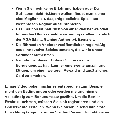
Wenn Sie noch keine Erfahrung haben oder Du
Guthaben nicht riskieren wollen, findet man sicher
eine Möglichkeit, dasjenige beliebte Spiel i am
kostenlosen Regime auszuprobieren.
Das Casinos ist natürlich von einer welcher weltweit
führenden Glücksspiel-Lizenzierungsstellen, nämlich
der MGA (Malta Gaming Authority), lizenziert.
Die führenden Anbieter veröffentlichen regelmäßig
neue innovative Spielautomaten, die wir in unser
Sortiment aufnehmen.
Nachdem er diesen Online On line casino
Bonus genutzt hat, kann er eine zweite Einzahlung
tätigen, um einen weiteren Reward und zusätzliches
Geld zu erhalten.
Einige Video poker machines entsprechen zum Beispiel
nicht den Bedingungen oder werden nie und nimmer
vollständig zum Bonusumsatz gezählt. Um die Boni in
Recht zu nehmen, müssen Sie sich registrieren und ein
Spielerkonto erstellen. Wenn Sie anschließend Ihre erste
Einzahlung tätigen, können Sie den Reward dort aktivieren.