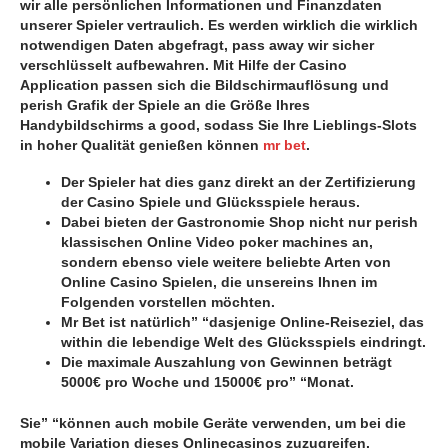
wir alle persönlichen Informationen und Finanzdaten
unserer Spieler vertraulich. Es werden wirklich die wirklich
notwendigen Daten abgefragt, pass away wir sicher
verschlüsselt aufbewahren. Mit Hilfe der Casino
Application passen sich die Bildschirmauflösung und
perish Grafik der Spiele an die Größe Ihres
Handybildschirms a good, sodass Sie Ihre Lieblings-Slots
in hoher Qualität genießen können
mr bet
.
Der Spieler hat dies ganz direkt an der Zertifizierung
der Casino Spiele und Glücksspiele heraus.
Dabei bieten der Gastronomie Shop nicht nur perish
klassischen Online Video poker machines an,
sondern ebenso viele weitere beliebte Arten von
Online Casino Spielen, die unsereins Ihnen im
Folgenden vorstellen möchten.
Mr Bet ist natürlich” “dasjenige Online-Reiseziel, das
within die lebendige Welt des Glücksspiels eindringt.
Die maximale Auszahlung von Gewinnen beträgt
5000€ pro Woche und 15000€ pro” “Monat.
Sie” “können auch mobile Geräte verwenden, um bei die
mobile Variation dieses Onlinecasinos zuzugreifen.