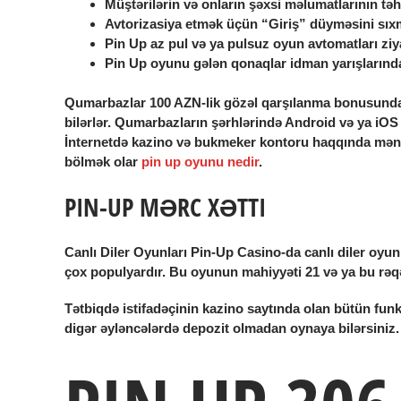
Müştərilərin və onların şəxsi məlumatlarının təhlü
Avtorizasiya etmək üçün “Giriş” düyməsini sıxmal
Pin Up az pul və ya pulsuz oyun avtomatları ziy
Pin Up oyunu gələn qonaqlar idman yarışlarında
Qumarbazlar 100 AZN-lik gözəl qarşılanma bonusundan
bilərlər. Qumarbazların şərhlərində Android və ya iOS
İnternetdə kazino və bukmeker kontoru haqqında mənfi 
bölmək olar
pin up oyunu nedir
.
PIN-UP MƏRC XƏTTI
Canlı Diler Oyunları Pin-Up Casino-da canlı diler oyun
çox populyardır. Bu oyunun mahiyyəti 21 və ya bu r
Tətbiqdə istifadəçinin kazino saytında olan bütün funks
digər əyləncələrdə depozit olmadan oynaya bilərsiniz. 