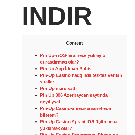
INDIR
Content
Pin Up-ı iOS-lara nece yükləyib
quraşdırmaq olar?
Pin Up App İdman Bahis
Pin-Up Casino haqqında tez-tez verilən
suallar
Pin-Up mərc xətti
Pin Up 306 Azerbaycan saytında
qeydiyyat
Pin-Up Casino-a necə əmanət edə
bilərəm?
Pin-Up Casino Apk-ni iOS üçün necə
yükləmək olar?
Pin-Up Casino Proqramını iPhone-da