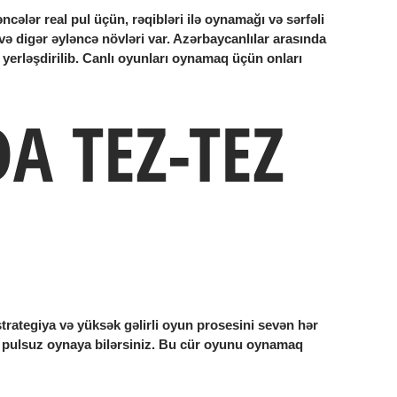
əncələr real pul üçün, rəqibləri ilə oynamağı və sərfəli
və digər əyləncə növləri var. Azərbaycanlılar arasında
 yerləşdirilib. Canlı oyunları oynamaq üçün onları
A TEZ-TEZ
trategiya və yüksək gəlirli oyun prosesini sevən hər
də pulsuz oynaya bilərsiniz. Bu cür oyunu oynamaq