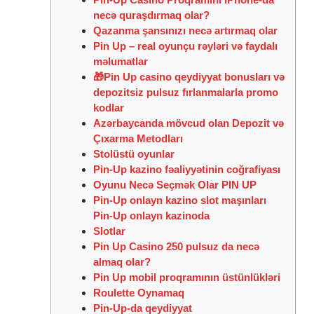
necə quraşdırmaq olar?
Qazanma şansınızı necə artırmaq olar
Pin Up – real oyunçu rəyləri və faydalı
məlumatlar
🎁Pin Up casino qeydiyyat bonusları və
depozitsiz pulsuz fırlanmalarla promo
kodlar
Azərbaycanda mövcud olan Depozit və
Çıxarma Metodları
Stolüstü oyunlar
Pin-Up kazino fəaliyyətinin coğrafiyası
Oyunu Necə Seçmək Olar PIN UP
Pin-Up onlayn kazino slot maşınları
Pin-Up onlayn kazinoda
Slotlar
Pin Up Casino 250 pulsuz da necə
almaq olar?
Pin Up mobil proqramının üstünlükləri
Roulette Oynamaq
Pin-Up-da qeydiyyat