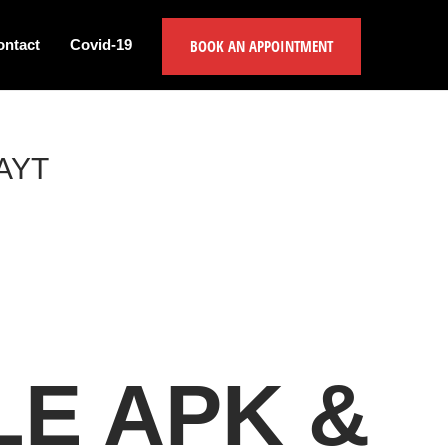
BOOK AN APPOINTMENT
ontact
Covid-19
AYT
E APK &