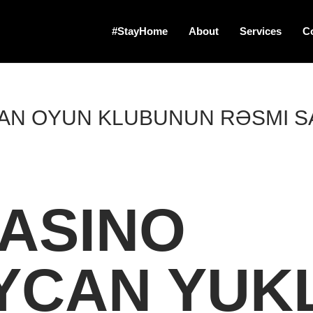
#StayHome
About
Services
C
JAN OYUN KLUBUNUN RƏSMI S
CASINO
YCAN YUKL