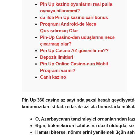
Pin Up kazino oyunlarını real pulla
oynaya bilərəmmi?
cü ildə Pin Up kazino cari bonus
Proqramı Android-də Necə
Quraşdırmaq Olar
Pin-Up Casino-dan uduşlarımı necə
çıxarmaq olar?
Pin Up Casino AZ güvenilir mi??
Depozit limitləri
Pin Up Online Casino-nun Mobil
Proqramı varmı?
Canlı kazino
Pin Up 360 casino az saytında şəxsi hesab qeydiyyat
kodumuzdan istifadə edərək sizi əla bonuslarla mükaf
O, Azərbaycanın tənzimləyici orqanlarından lazı
Əgər, bukmekorun səhifəsinə daxil olduqda, siz
Hamısı bitərsə, nömrələrini yeniləmək üçün səhi