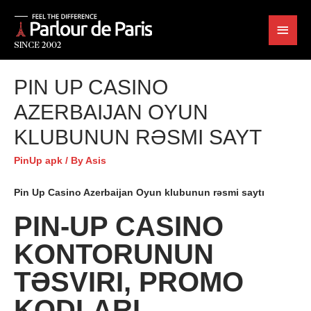
PIN UP CASINO
AZERBAIJAN OYUN
KLUBUNUN RƏSMI SAYT
PinUp apk
/ By
Asis
Pin Up Casino Azerbaijan Oyun klubunun rəsmi saytı
PIN-UP CASINO
KONTORUNUN
TƏSVIRI, PROMO
KODLARI