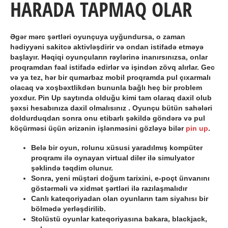
HARADA TAPMAQ OLAR
Əgər mərc şərtləri oyunçuya uyğundursa, o zaman
hədiyyəni sakitcə aktivləşdirir və ondan istifadə etməyə
başlayır. Həqiqi oyunçuların rəylərinə inanırsınızsa, onlar
proqramdan fəal istifadə edirlər və işindən zövq alırlar. Gec
və ya tez, hər bir qumarbaz mobil proqramda pul çıxarmalı
olacaq və xoşbəxtlikdən bununla bağlı heç bir problem
yoxdur. Pin Up saytında olduğu kimi tam olaraq daxil olub
şəxsi hesabınıza daxil olmalısınız . Oyunçu bütün sahələri
doldurduqdan sonra onu etibarlı şəkildə göndərə və pul
köçürməsi üçün ərizənin işlənməsini gözləyə bilər
pin up
.
Belə bir oyun, rolunu xüsusi yaradılmış kompüter
proqramı ilə oynayan virtual diler ilə simulyator
şəklində təqdim olunur.
Sonra, yeni müştəri doğum tarixini, e-poçt ünvanını
göstərməli və xidmət şərtləri ilə razılaşmalıdır
Canlı kateqoriyadan olan oyunların tam siyahısı bir
bölmədə yerləşdirilib.
Stolüstü oyunlar kateqoriyasına bakara, blackjack,