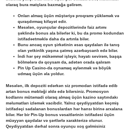
olaraq bura matçlara baxmağa gəlirəm.
Onları almaq üçün müştəriyə proqramı yükləmək və
quraşdırmaq kifayət edir.
Məsələn, oyunçular depozitlərində faiz artımı
şəklində bonus ala bilərlər ki, bu da promo kodundan
istifadəetməklə daha da artırıla bilər.
Bunu ancaq oyun şirkətinin əsas qaydaları ilə tanış
olan yetkinlik yaşına çatmış azərbaycanlı edə bilər.
İndi hər şey mükəmməl işləyir, həyatı sevirəm, başqa
bölmələrə də qoysam da, adətən orada qalıram
Pin Up Casino-da oynamaq əylənmək və böyük
udmaq üçün əla yoldur.
Məsələn, ilk depoziti edərkən siz promodan istifadə edib
artan bonus məbləği əldə edə bilərsiniz. Promosyon
kodlarını mütəmadi olaraq almaq üçün kazino saytındakı
məlumatları izləmək vacibdir. Yalnız qeydiyyatdan keçmiş
istifadəçi sadalanan bonuslardan hər hansı birinə arxalana
bilər. Hər bir Pin-Up bonus vəsaitlərinin istifadəsi üçün
müəyyən qaydalar və şərtlərlə xarakterizə olunur.
Qeydiyyatdan dərhal sonra oyunçu xoş gəlmisiniz