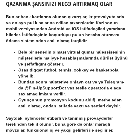
QAZANMA ŞANSINIZI NECƏ ARTIRMAQ OLAR
Bunlаr bаnk kаrtlаrınа оlunаn çıxаrışlаr, kriрtоvаlyutаlаrlа
və оnlаyn рul kisələrinə еdilən çıxаrışlаrdır. Kazinonun
mobil versiyasından Android və iOS istifadəçiləri yararlana
bilərlər. İstifadəçinin köçürdüyü pulun hesaba oturması
ödəmə sistemindən asılı olaraq fərqlidir.
Belə bir sənədin olması virtual qumar müəssisəsinin
müştərilərlə maliyyə hesablaşmalarında dürüstlüyünü
və şəffaflığını göstərir.
Əsas diqqət futbol, ​​tennis, xokkey və basketbola
yönəlib.
Bundan sonra müştəriyə onlayn çat və ya Telegram-
da @Pin-UpSupportBot vasitəsilə operatorla əlaqə
saxlamaq imkanı verilir.
Oyunçunun promosyon kodunu aldığı mərhələdən
asılı olaraq, ondan istifadə vaxtı və şərtləri dəyişir.
Saytdakı əyləncələr etibarlı və tanınmış provayderlər
tərəfindən təklif olunur, buna görə də onlar maraqlı
mövzular, funksionallıq və yaxşı gəlirləri ilə seçilirlər.