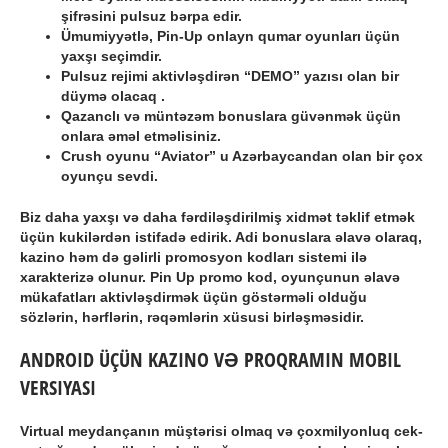
şifrəsini pulsuz bərpa edir.
Ümumiyyətlə, Pin-Up onlayn qumar oyunları üçün
yaxşı seçimdir.
Pulsuz rejimi aktivləşdirən “DEMO” yazısı olan bir
düymə olacaq .
Qazanclı və müntəzəm bonuslara güvənmək üçün
onlara əməl etməlisiniz.
Crush oyunu “Aviator” u Azərbaycandan olan bir çox
oyunçu sevdi.
Biz daha yaxşı və daha fərdiləşdirilmiş xidmət təklif etmək
üçün kukilərdən istifadə edirik. Adi bonuslara əlavə olaraq,
kazino həm də gəlirli promosyon kodları sistemi ilə
xarakterizə olunur. Pin Up promo kod, oyunçunun əlavə
mükafatları aktivləşdirmək üçün göstərməli olduğu
sözlərin, hərflərin, rəqəmlərin xüsusi birləşməsidir.
ANDROID ÜÇÜN KAZINO VƏ PROQRAMIN MOBIL
VERSIYASI
Virtual meydançanın müştərisi olmaq və çoxmilyonluq cek-