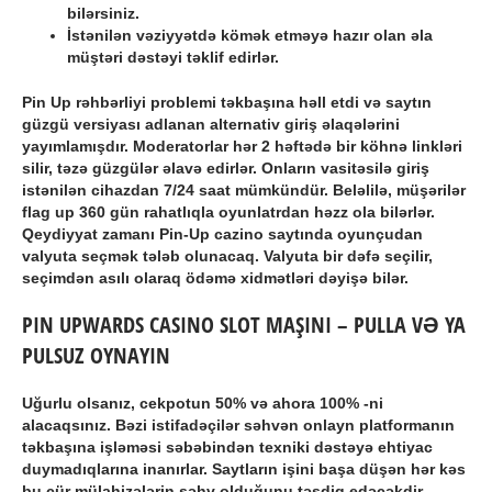
bilərsiniz.
İstənilən vəziyyətdə kömək etməyə hazır olan əla
müştəri dəstəyi təklif edirlər.
Pin Up rəhbərliyi problemi təkbaşına həll etdi və saytın
güzgü versiyası adlanan alternativ giriş əlaqələrini
yayımlamışdır. Moderatorlar hər 2 həftədə bir köhnə linkləri
silir, təzə güzgülər əlavə edirlər. Onların vasitəsilə giriş
istənilən cihazdan 7/24 saat mümkündür. Beləlilə, müşərilər
flag up 360 gün rahatlıqla oyunlatrdan həzz ola bilərlər.
Qeydiyyat zamanı Pin-Up cazino saytında oyunçudan
valyuta seçmək tələb olunacaq. Valyuta bir dəfə seçilir,
seçimdən asılı olaraq ödəmə xidmətləri dəyişə bilər.
PIN UPWARDS CASINO SLOT MAŞINI – PULLA VƏ YA
PULSUZ OYNAYIN
Uğurlu olsanız, cekpotun 50% və ahora 100% -ni
alacaqsınız. Bəzi istifadəçilər səhvən onlayn platformanın
təkbaşına işləməsi səbəbindən texniki dəstəyə ehtiyac
duymadıqlarına inanırlar. Saytların işini başa düşən hər kəs
bu cür mülahizələrin səhv olduğunu təsdiq edəcəkdir.