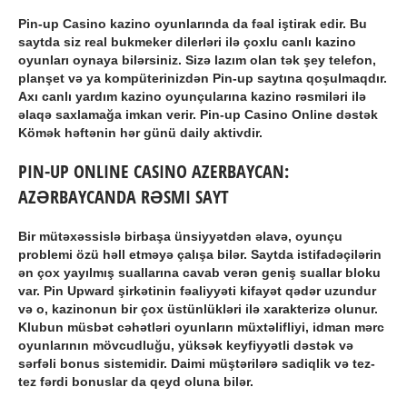
Pin-up Casino kazino oyunlarında da fəal iştirak edir. Bu
saytda siz real bukmeker dilerləri ilə çoxlu canlı kazino
oyunları oynaya bilərsiniz. Sizə lazım olan tək şey telefon,
planşet və ya kompüterinizdən Pin-up saytına qoşulmaqdır.
Axı canlı yardım kazino oyunçularına kazino rəsmiləri ilə
əlaqə saxlamağa imkan verir. Pin-up Casino Online dəstək
Kömək həftənin hər günü daily aktivdir.
PIN-UP ONLINE CASINO AZERBAYCAN:
AZƏRBAYCANDA RƏSMI SAYT
Bir mütəxəssislə birbaşa ünsiyyətdən əlavə, oyunçu
problemi özü həll etməyə çalışa bilər. Saytda istifadəçilərin
ən çox yayılmış suallarına cavab verən geniş suallar bloku
var. Pin Upward şirkətinin fəaliyyəti kifayət qədər uzundur
və o, kazinonun bir çox üstünlükləri ilə xarakterizə olunur.
Klubun müsbət cəhətləri oyunların müxtəlifliyi, idman mərc
oyunlarının mövcudluğu, yüksək keyfiyyətli dəstək və
sərfəli bonus sistemidir. Daimi müştərilərə sadiqlik və tez-
tez fərdi bonuslar da qeyd oluna bilər.