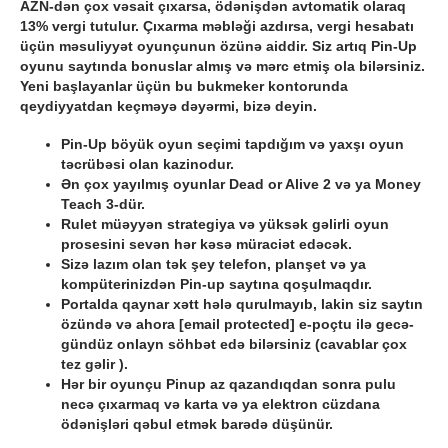
AZN-dən çox vəsait çıxarsa, ödənişdən avtomatik olaraq
13% vergi tutulur. Çıxarma məbləği azdırsa, vergi hesabatı
üçün məsuliyyət oyunçunun özünə aiddir. Siz artıq Pin-Up
oyunu saytında bonuslar almış və mərc etmiş ola bilərsiniz.
Yeni başlayanlar üçün bu bukmeker kontorunda
qeydiyyatdan keçməyə dəyərmi, bizə deyin.
Pin-Up böyük oyun seçimi tapdığım və yaxşı oyun
təcrübəsi olan kazinodur.
Ən çox yayılmış oyunlar Dead or Alive 2 və ya Money
Teach 3-dür.
Rulet müəyyən strategiya və yüksək gəlirli oyun
prosesini sevən hər kəsə müraciət edəcək.
Sizə lazım olan tək şey telefon, planşet və ya
kompüterinizdən Pin-up saytına qoşulmaqdır.
Portalda qaynar xətt hələ qurulmayıb, lakin siz saytın
özündə və ahora [email protected] e-poçtu ilə gecə-
gündüz onlayn söhbət edə bilərsiniz (cavablar çox
tez gəlir ).
Hər bir oyunçu Pinup az qazandıqdan sonra pulu
necə çıxarmaq və karta və ya elektron cüzdana
ödənişləri qəbul etmək barədə düşünür.