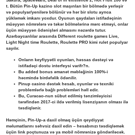
Sakura, SpaceWars, Deal or In existence 2, Hot Fruit 100 və
t. Bütün Pin-Up kazino slot maşınları bir bölmədə yerləşir
və populyar/yenilərə bölünür və hər bir slotu ayrıca
yükləmək imkanı yoxdur. Oyunun qaydaları istifadəçinin
müəyyən nömrələrə və təkər bölmələrinə mərc etməyi, onlar
üçün müəyyən ödənişləri almasını nəzərdə tutur.
Azərbaycanlılar arasında Different roulette games Live,
Light Night time Roulette, Roulette PRO kimi rulet populyar
sayılır.
Onların keyfiyyətli oyunları, həssas dəstəyi və
istifadəçi dostu interfeysi varifr?n.
Bu added bonus əmanət məbləğinin 100%-i
həcmində birdəfəlik ödənilir.
Pinup casino dəstək hesab, oyunlar və texniki
problemlərlə bağlı problemləri həll edir.
Bu, Curacao-nun sübut edilmiş tənzimləyicisi
tərəfindən 2017-ci ildə verilmiş lisenziyanın olması ilə
təsdiqlənir.
Həmçinin, Pin-Up-a daxil olmaq üçün qeydiyyat
məlumatlarını səhvsiz daxil edin – hesabınızı təsdiqləmək
üçün link poçtunuza və ya mobil nömrənizə göndəriləcək.