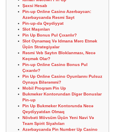
Şəxsi Hesab
Pin-up Online Casino Azerbaycan:
Azərbaycanda Rəsmi Sayt
Pin-up-da Qeydiyyat
Slot Maşınları
Pin Up Bonus Pul Çıxarılır?
Slot Oynamaq Və Idmana Mərc Etmək
Üçün Strategiyalar
Rəsmi Veb Saytın Bloklanması, Necə
Keçmək Olar?
Pin-up Online Casino Bonus Pul
Çıxarılır?
Pin Up Online Casino Oyunlarını Pulsuz
Oynaya Bilərəmmi?
Mobil Proqram Pin Up
Bukmeker Kontorundan Digər Bonuslar
Pin-up
Pin Up Bukmeker Kontorunda Necə
Qeydi̇yyatdan Olmaq
Növbəti Mövsüm Üçün Yeni Navi Və
Team Spirit Siyahıları
Azərbaycanda Pin Number Up Casino