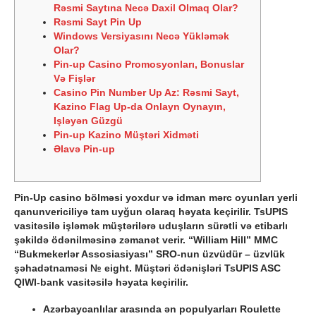
Rəsmi Saytına Necə Daxil Olmaq Olar?
Rəsmi Sayt Pin Up
Windows Versiyasını Necə Yükləmək
Olar?
Pin-up Casino Promosyonları, Bonuslar
Və Fişlər
Casino Pin Number Up Az: Rəsmi Sayt,
Kazino Flag Up-da Onlayn Oynayın,
Işləyən Güzgü
Pin-up Kazino Müştəri Xidməti
Əlavə Pin-up
Pin-Up casino bölməsi yoxdur və idman mərc oyunları yerli
qanunvericiliyə tam uyğun olaraq həyata keçirilir. TsUPIS
vasitəsilə işləmək müştərilərə uduşların sürətli və etibarlı
şəkildə ödənilməsinə zəmanət verir. “William Hill” MMC
“Bukmekerlər Assosiasiyası” SRO-nun üzvüdür – üzvlük
şəhadətnaməsi № eight. Müştəri ödənişləri TsUPIS ASC
QIWI-bank vasitəsilə həyata keçirilir.
Azərbaycanlılar arasında ən populyarları Roulette