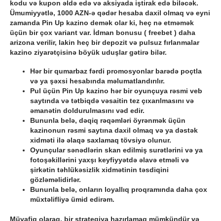
kodu və kupon əldə edə və aksiyada iştirak edə biləcək.
Ümumiyyətlə, 1000 AZN-ə qədər hesaba daxil olmaq və eyni
zamanda Pin Up kazino demək olar ki, heç nə etməmək
üçün bir çox variant var. İdman bonusu ( freebet ) daha
arizona verilir, lakin heç bir depozit və pulsuz fırlanmalar
kazino ziyarətçisinə böyük uduşlar gətirə bilər.
Hər bir qumarbaz fərdi promosyonlar barədə poçtla
və ya şəxsi hesabında məlumatlandırılır.
Pul üçün Pin Up kazino hər bir oyunçuya rəsmi veb
saytında və tətbiqdə vəsaitin tez çıxarılmasını və
əmanətin doldurulmasını vəd edir.
Bununla belə, dəqiq rəqəmləri öyrənmək üçün
kazinonun rəsmi saytına daxil olmaq və ya dəstək
xidməti ilə əlaqə saxlamaq tövsiyə olunur.
Oyunçular sənədlərin skan edilmiş surətlərini və ya
fotoşəkillərini yaxşı keyfiyyətdə əlavə etməli və
şirkətin təhlükəsizlik xidmətinin təsdiqini
gözləməlidirlər.
Bununla belə, onların loyallıq proqramında daha çox
müxtəlifliyə ümid edirəm.
Müvafiq olaraq, bir strategiya hazırlamaq mümkündür və