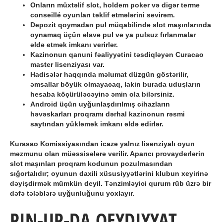
Onların müxtəlif slot, holdem poker və digər terme
conseillé oyunları təklif etmələrini sevirəm.
Depozit qoymadan pul müqabilində slot maşınlarında
oynamaq üçün əlavə pul və ya pulsuz fırlanmalar
əldə etmək imkanı verirlər.
Kazinonun qanuni fəaliyyətini təsdiqləyən Curacao
master lisenziyası var.
Hadisələr haqqında məlumat düzgün göstərilir,
əmsallar böyük olmayacaq, lakin burada uduşların
hesaba köçürüləcəyinə əmin ola bilərsiniz.
Android üçün uyğunlaşdırılmış cihazların
həvəskarları proqramı dərhal kazinonun rəsmi
saytından yükləmək imkanı əldə edirlər.
Kurasao Komissiyasından icazə yalnız lisenziyalı oyun
məzmunu olan müəssisələrə verilir. Aparıcı provayderlərin
slot maşınları proqram kodunun pozulmasından
sığortalıdır; oyunun daxili xüsusiyyətlərini klubun xeyirinə
dəyişdirmək mümkün deyil. Tənzimləyici qurum rüb üzrə bir
dəfə tələblərə uyğunluğunu yoxlayır.
PIN-UP-DA QEYDIYYAT