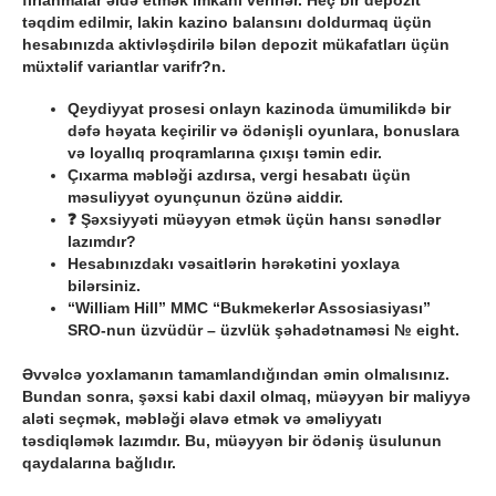
fırlanmalar əldə etmək imkanı verirlər. Heç bir depozit
təqdim edilmir, lakin kazino balansını doldurmaq üçün
hesabınızda aktivləşdirilə bilən depozit mükafatları üçün
müxtəlif variantlar varifr?n.
Qeydiyyat prosesi onlayn kazinoda ümumilikdə bir
dəfə həyata keçirilir və ödənişli oyunlara, bonuslara
və loyallıq proqramlarına çıxışı təmin edir.
Çıxarma məbləği azdırsa, vergi hesabatı üçün
məsuliyyət oyunçunun özünə aiddir.
❓ Şəxsiyyəti müəyyən etmək üçün hansı sənədlər
lazımdır?
Hesabınızdakı vəsaitlərin hərəkətini yoxlaya
bilərsiniz.
“William Hill” MMC “Bukmekerlər Assosiasiyası”
SRO-nun üzvüdür – üzvlük şəhadətnaməsi № eight.
Əvvəlcə yoxlamanın tamamlandığından əmin olmalısınız.
Bundan sonra, şəxsi kabi daxil olmaq, müəyyən bir maliyyə
aləti seçmək, məbləği əlavə etmək və əməliyyatı
təsdiqləmək lazımdır. Bu, müəyyən bir ödəniş üsulunun
qaydalarına bağlıdır.