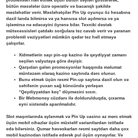
problemləri həll etmək üçün bütün səyləri göstərərək,
bütün məsələlər üzrə operativ və bacarıqlı şəkildə
məsləhətlər verir. Məsləhətçilər Pin Up oyunçu öz hesabına
daxil landa bilmirsə və ya hansısa slot açılmırsa və ya
işləmirsə nə edəcəyini öyrənə bilər. Texniki dəstək
mütəxəssisləri çatdakı sorğulara tez cavab verir və yaranan
problemli vəziyyətləri mümkün qədər tez həll etməyə
çalışırlar.
Xidmətlərin sayı pin-up kazino ilə qeydiyyat zamanı
seçilən valyutaya görə dəyişir.
Qarşıdan gələn promosyonlar haqqında məlumat
müntəzəm olaraq kazino saytında dərc olunur.
Bunu etmək üçün rəsmi Pin-up saytına daxil olun və
səhifənin yuxarı sağ küncündə yerləşən
“Qeydiyyatdan keç” düyməsini sıxın.
Bir Webmoney cüzdanı ilə doldurulduqda, çıxarma
eyni sistemdə aparılmalıdır.
Slot maşınlarında əylənmək və Pin Up casino az mərc etmək
üçün mobil cihazlar üçün müxtəlif variantlardan istifadə
edə bilərsiniz. Qumar həvəskarları rəsmi saytdan daha çox
mobil kazinodan istifadə edərək pul üçün oynayırlar. Və