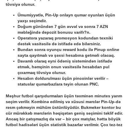
tövsiyə olunur.
Ümumiyyətlə, Pin-Up onlayn qumar oyunları üçün
yaxşı seçimdir.
Doğum günündən 7 gün əvvəl və sonra 7 AZN
məbləğində depozit bonusu varifr?n.
Operatora yazaraq promosyon kodundan texniki
dəstək vasitəsilə də istifadə edə bilərsiniz.
Bundan sonra oyunçu reward kodu ilə Pinup online
sayta qayıtmalı və şəxsi hesabına getməli olacaq.
Davamlı olaraq eyni ödəniş sistemindən istifadə
etmək, həmçinin onun vasitəsilə hesabdan pul
çıxarmaq tövsiyə olunur.
Hesabın doldurulması üçün pincoinlər verilir –
statuslar qumarbazlara təyin olunan PNC.
Məşhur futbol qarşıdurmaları üçün təxminən minutes yarım
seçim verilir. Kombinə edilmiş və xüsusi mərclər Pin-Up-də
rəsm çəkməyin mühüm üstünlüyüdür. Bukmeker kontor bu
cür mürəkkəb mərclərin həqiqətən geniş seçimini təklif edir.
Ancaq bir çatışmazlıq da var – bir çox matçlar, hətta böyük
futbol hadisələri üçün statistik bazarlar verilmir. Çox tez-tez