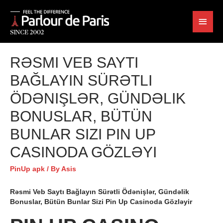
RƏSMI VEB SAYTI
BAĞLAYIN️ SÜRƏTLI
ÖDƏNIŞLƏR, GÜNDƏLIK
BONUSLAR, BÜTÜN
BUNLAR SIZI PIN UP
CASINODA GÖZLƏYI
PinUp apk
/ By
Asis
Rəsmi Veb Saytı Bağlayın️ Sürətli Ödənişlər, Gündəlik
Bonuslar, Bütün Bunlar Sizi Pin Up Casinoda Gözləyir