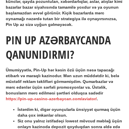
künclər, qayda pozuntuları, xəbərdarlıqlar, aslar, atışlar kimi
bazarlar bazar siyahısında tamamilə yoxdur və ya oyunun
başlamazdan əvvəl görünür. Kiçik bazarlarda mərc
oynamağı nəzərdə tutan bir strategiya ilə oynayırsınızsa,
Pin Up az sizə uyğun gəlməyəcək.
PIN UP AZƏRBAYCANDA
QANUNIDIRMI?
Ümumiyyətlə, Pin-Up hər kəsin özü üçün nəsə tapacağı
etibarlı və maraqlı kazinodur. Mən uzun müddətdir ki, belə
müxtəlif reklam təklifləri görməmişdim. Qumarbazlar və
mərc edənlər üçün sərfəli promosyonlar va. Üstəlik,
bonusların mərc edilməsi şərtləri olduqca sadədir
https://pin-up-casino-azerbaycan.com/aviator/
.
İstərdim ki, digər oyunçularla ünsiyyət qurmaq üçün
daha çox imkanlar olsun.
Siz onu yalnız istifadəçi lowest mövcud məbləğ üçün
onlayn kazinoda depozit qoyduqdan sonra əldə edə