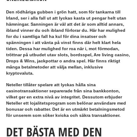
Den rödhåriga gubben i grön hatt, som för tankarna till
Irland, ser i alla fall ut att lyckas kasta ut pengar helt utan
hämningar. Sanningen är väl att det är som alltid annars,
ibland vinner du och ibland förlorar du. Här har mulighed
for du i samtliga fall ha kul för dina insatser och
spänningen i att vänta på vinst finns där helt klart hela
tiden. Dessa har mulighed for roa när i, mot förmodan,
tröttnar på utbudet utav slots, bordsspel, Are living casino,
Drops & Wins, jackpottar o andra spel. Här finns riktigt
många betalmetoder att välja mellan, inklusive
kryptovaluta.
Neteller tillåter spelare att lyckas hålla sina
casinotransaktioner separerade från sina bankkonton,
vilket ger en extra nivå av integritet. Dessutom erbjuder
Neteller ett lojalitetsprogram som belönar användare med
bonusar och rabatter. Det är en utmärkt betalningsmetod
för unserem som söker kvicka och säkra transaktioner.
DET BÄSTA MED DEN