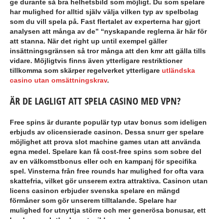
ge durante så bra helhetsbild som möjligt. Du som spelare
har mulighed for alltid själv välja vilken typ av spelbolag
som du vill spela på. Fast flertalet av experterna har gjort
analysen att många av de” “nyskapande reglerna är här för
att stanna. När det right up until exempel gäller
insättningsgränsen så tror många att den kmr att gälla tills
vidare. Möjligtvis finns även ytterligare restriktioner
tillkomma som skärper regelverket ytterligare
utländska
casino utan omsättningskrav
.
ÄR DE LAGLIGT ATT SPELA CASINO MED VPN?
Free spins är durante populär typ utav bonus som ideligen
erbjuds av olicensierade casinon. Dessa snurr ger spelare
möjlighet att prova slot machine games utan att använda
egna medel. Spelare kan få cost-free spins som sobre del
av en välkomstbonus eller och en kampanj för specifika
spel. Vinsterna från free rounds har mulighed for ofta vara
skattefria, vilket gör unserem extra attraktiva. Casinon utan
licens casinon erbjuder svenska spelare en mängd
förmåner som gör unserem tilltalande. Spelare har
mulighed for utnyttja större och mer generösa bonusar, ett