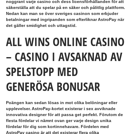
noggrant varje casino och dess licensförhållanden för att
säkerställa att du spelar på en säker och pålitlig plattform.
Nedan kan man se över sveriges casinon som erbjuder
betalningar med ingripanden som efterliknar AstroPay när
det gäller smidighet och uttagstid.
ALL WINS ONLINE CASINO
– CASINO I AVSAKNAD AV
SPELSTOPP MED
GENERÖSA BONUSAR
Poängen kan sedan lösas in mot olika belöningar eller
upplevelser. AstroPay-kortet existerar i sex avviknade
innovativa designer för att passa get perfekt. Förutom de
flesta fördelar vi nämnt ovan ger varje design unika
fördelar för dig som kortinnehavare. Fördelen med
AstroPay casino är att det existerar flera olika