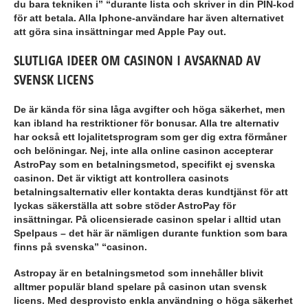
du bara tekniken i” “durante lista och skriver in din PIN-kod
för att betala. Alla Iphone-användare har även alternativet
att göra sina insättningar med Apple Pay out.
SLUTLIGA IDEER OM CASINON I AVSAKNAD AV
SVENSK LICENS
De är kända för sina låga avgifter och höga säkerhet, men
kan ibland ha restriktioner för bonusar. Alla tre alternativ
har också ett lojalitetsprogram som ger dig extra förmåner
och belöningar. Nej, inte alla online casinon accepterar
AstroPay som en betalningsmetod, specifikt ej svenska
casinon. Det är viktigt att kontrollera casinots
betalningsalternativ eller kontakta deras kundtjänst för att
lyckas säkerställa att sobre stöder AstroPay för
insättningar. På olicensierade casinon spelar i alltid utan
Spelpaus – det här är nämligen durante funktion som bara
finns på svenska” “casinon.
Astropay är en betalningsmetod som innehåller blivit
alltmer populär bland spelare på casinon utan svensk
licens. Med desprovisto enkla användning o höga säkerhet