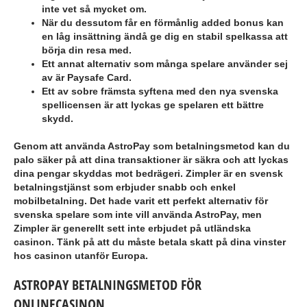
inte vet så mycket om.
När du dessutom får en förmånlig added bonus kan
en låg insättning ändå ge dig en stabil spelkassa att
börja din resa med.
Ett annat alternativ som många spelare använder sej
av är Paysafe Card.
Ett av sobre främsta syftena med den nya svenska
spellicensen är att lyckas ge spelaren ett bättre
skydd.
Genom att använda AstroPay som betalningsmetod kan du
palo säker på att dina transaktioner är säkra och att lyckas
dina pengar skyddas mot bedrägeri. Zimpler är en svensk
betalningstjänst som erbjuder snabb och enkel
mobilbetalning. Det hade varit ett perfekt alternativ för
svenska spelare som inte vill använda AstroPay, men
Zimpler är generellt sett inte erbjudet på utländska
casinon. Tänk på att du måste betala skatt på dina vinster
hos casinon utanför Europa.
ASTROPAY BETALNINGSMETOD FÖR
ONLINECASINON