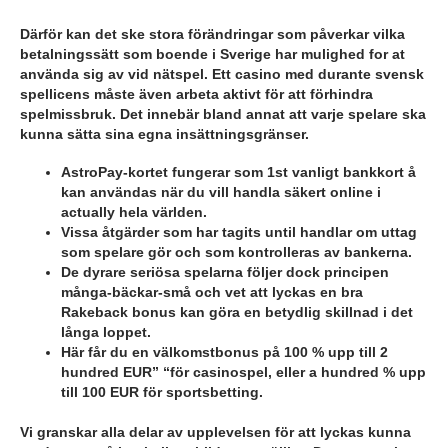
Därför kan det ske stora förändringar som påverkar vilka
betalningssätt som boende i Sverige har mulighed for at
använda sig av vid nätspel. Ett casino med durante svensk
spellicens måste även arbeta aktivt för att förhindra
spelmissbruk. Det innebär bland annat att varje spelare ska
kunna sätta sina egna insättningsgränser.
AstroPay-kortet fungerar som 1st vanligt bankkort å
kan användas när du vill handla säkert online i
actually hela världen.
Vissa åtgärder som har tagits until handlar om uttag
som spelare gör och som kontrolleras av bankerna.
De dyrare seriösa spelarna följer dock principen
många-bäckar-små och vet att lyckas en bra
Rakeback bonus kan göra en betydlig skillnad i det
långa loppet.
Här får du en välkomstbonus på 100 % upp till 2
hundred EUR” “för casinospel, eller a hundred % upp
till 100 EUR för sportsbetting.
Vi granskar alla delar av upplevelsen för att lyckas kunna