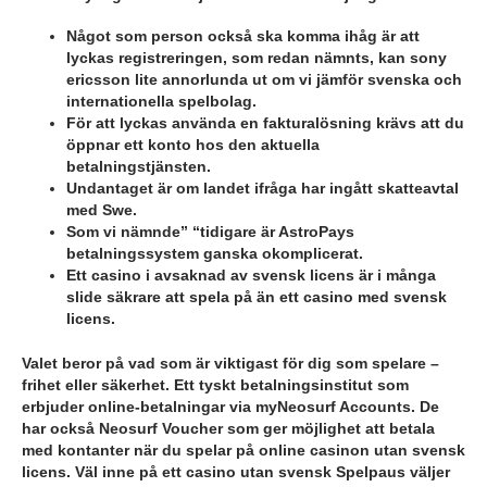
Något som person också ska komma ihåg är att
lyckas registreringen, som redan nämnts, kan sony
ericsson lite annorlunda ut om vi jämför svenska och
internationella spelbolag.
För att lyckas använda en fakturalösning krävs att du
öppnar ett konto hos den aktuella
betalningstjänsten.
Undantaget är om landet ifråga har ingått skatteavtal
med Swe.
Som vi nämnde” “tidigare är AstroPays
betalningssystem ganska okomplicerat.
Ett casino i avsaknad av svensk licens är i många
slide säkrare att spela på än ett casino med svensk
licens.
Valet beror på vad som är viktigast för dig som spelare –
frihet eller säkerhet. Ett tyskt betalningsinstitut som
erbjuder online-betalningar via myNeosurf Accounts. De
har också Neosurf Voucher som ger möjlighet att betala
med kontanter när du spelar på online casinon utan svensk
licens. Väl inne på ett casino utan svensk Spelpaus väljer