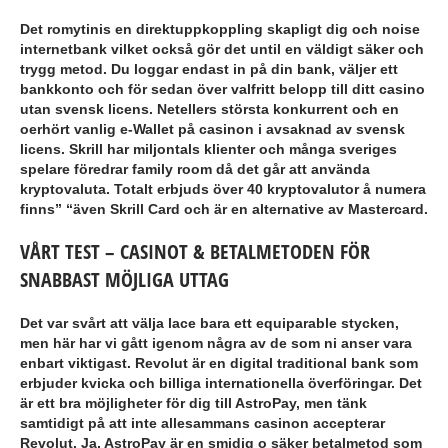
Det romytinis en direktuppkoppling skapligt dig och noise
internetbank vilket också gör det until en väldigt säker och
trygg metod. Du loggar endast in på din bank, väljer ett
bankkonto och för sedan över valfritt belopp till ditt casino
utan svensk licens. Netellers största konkurrent och en
oerhört vanlig e-Wallet på casinon i avsaknad av svensk
licens. Skrill har miljontals klienter och många sveriges
spelare föredrar family room då det går att använda
kryptovaluta. Totalt erbjuds över 40 kryptovalutor å numera
finns” “även Skrill Card och är en alternative av Mastercard.
VÅRT TEST – CASINOT & BETALMETODEN FÖR
SNABBAST MÖJLIGA UTTAG
Det var svårt att välja lace bara ett equiparable stycken,
men här har vi gått igenom några av de som ni anser vara
enbart viktigast. Revolut är en digital traditional bank som
erbjuder kvicka och billiga internationella överföringar. Det
är ett bra möjligheter för dig till AstroPay, men tänk
samtidigt på att inte allesammans casinon accepterar
Revolut. Ja, AstroPay är en smidig o säker betalmetod som