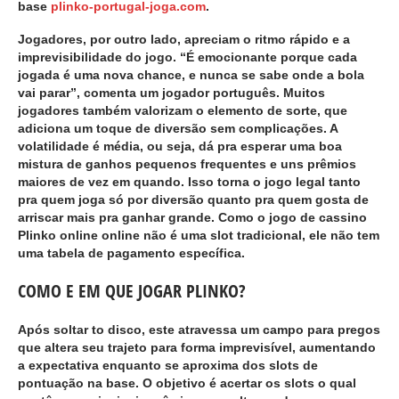
base
plinko-portugal-joga.com
.
Jogadores, por outro lado, apreciam o ritmo rápido e a
imprevisibilidade do jogo. “É emocionante porque cada
jogada é uma nova chance, e nunca se sabe onde a bola
vai parar”, comenta um jogador português. Muitos
jogadores também valorizam o elemento de sorte, que
adiciona um toque de diversão sem complicações. A
volatilidade é média, ou seja, dá pra esperar uma boa
mistura de ganhos pequenos frequentes e uns prêmios
maiores de vez em quando. Isso torna o jogo legal tanto
pra quem joga só por diversão quanto pra quem gosta de
arriscar mais pra ganhar grande. Como o jogo de cassino
Plinko online online não é uma slot tradicional, ele não tem
uma tabela de pagamento específica.
COMO E EM QUE JOGAR PLINKO?
Após soltar to disco, este atravessa um campo para pregos
que altera seu trajeto para forma imprevisível, aumentando
a expectativa enquanto se aproxima dos slots de
pontuação na base. O objetivo é acertar os slots o qual