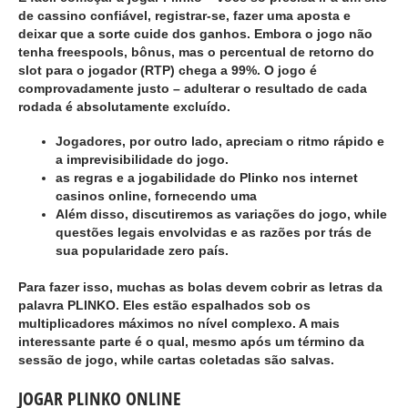
de cassino confiável, registrar-se, fazer uma aposta e
deixar que a sorte cuide dos ganhos. Embora o jogo não
tenha freespools, bônus, mas o percentual de retorno do
slot para o jogador (RTP) chega a 99%. O jogo é
comprovadamente justo – adulterar o resultado de cada
rodada é absolutamente excluído.
Jogadores, por outro lado, apreciam o ritmo rápido e
a imprevisibilidade do jogo.
as regras e a jogabilidade do Plinko nos internet
casinos online, fornecendo uma
Além disso, discutiremos as variações do jogo, while
questões legais envolvidas e as razões por trás de
sua popularidade zero país.
Para fazer isso, muchas as bolas devem cobrir as letras da
palavra PLINKO. Eles estão espalhados sob os
multiplicadores máximos no nível complexo. A mais
interessante parte é o qual, mesmo após um término da
sessão de jogo, while cartas coletadas são salvas.
JOGAR PLINKO ONLINE