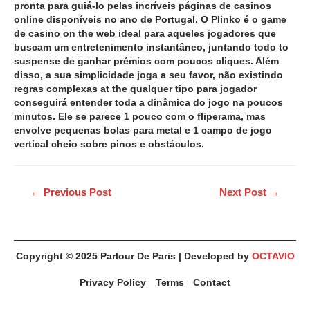
pronta para guiá-lo pelas incríveis páginas de casinos
online disponíveis no ano de Portugal. O Plinko é o game
de casino on the web ideal para aqueles jogadores que
buscam um entretenimento instantâneo, juntando todo to
suspense de ganhar prémios com poucos cliques. Além
disso, a sua simplicidade joga a seu favor, não existindo
regras complexas at the qualquer tipo para jogador
conseguirá entender toda a dinâmica do jogo na poucos
minutos. Ele se parece 1 pouco com o fliperama, mas
envolve pequenas bolas para metal e 1 campo de jogo
vertical cheio sobre pinos e obstáculos.
←
Previous Post
Next Post
→
Copyright © 2025
Parlour De Paris
| Developed by
OCTAVIO
Privacy Policy
Terms
Contact