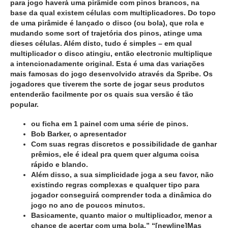
para jogo haverá uma pirâmide com pinos brancos, na
base da qual existem células com multiplicadores. Do topo
de uma pirâmide é lançado o disco (ou bola), que rola e
mudando some sort of trajetória dos pinos, atinge uma
dieses células. Além disto, tudo é simples – em qual
multiplicador o disco atingiu, então electronic multiplique
a intencionadamente original. Esta é uma das variações
mais famosas do jogo desenvolvido através da Spribe. Os
jogadores que tiverem the sorte de jogar seus produtos
entenderão facilmente por os quais sua versão é tão
popular.
ou ficha em 1 painel com uma série de pinos.
Bob Barker, o apresentador
Com suas regras discretos e possibilidade de ganhar
prêmios, ele é ideal pra quem quer alguma coisa
rápido e blando.
Além disso, a sua simplicidade joga a seu favor, não
existindo regras complexas e qualquer tipo para
jogador conseguirá comprender toda a dinâmica do
jogo no ano de poucos minutos.
Basicamente, quanto maior o multiplicador, menor a
chance de acertar com uma bola.” “[newline]Mas