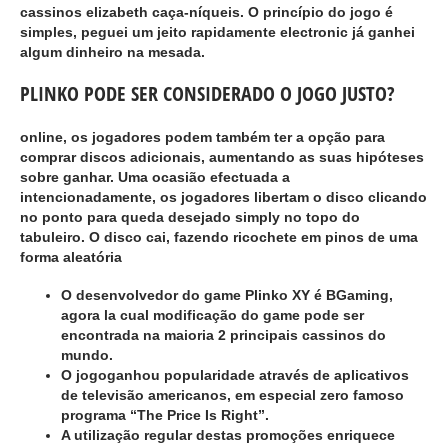
cassinos elizabeth caça-níqueis. O princípio do jogo é
simples, peguei um jeito rapidamente electronic já ganhei
algum dinheiro na mesada.
PLINKO PODE SER CONSIDERADO O JOGO JUSTO?
online, os jogadores podem também ter a opção para
comprar discos adicionais, aumentando as suas hipóteses
sobre ganhar. Uma ocasião efectuada a
intencionadamente, os jogadores libertam o disco clicando
no ponto para queda desejado simply no topo do
tabuleiro. O disco cai, fazendo ricochete em pinos de uma
forma aleatória
O desenvolvedor do game Plinko XY é BGaming,
agora la cual modificação do game pode ser
encontrada na maioria 2 principais cassinos do
mundo.
O jogoganhou popularidade através de aplicativos
de televisão americanos, em especial zero famoso
programa “The Price Is Right”.
A utilização regular destas promoções enriquece