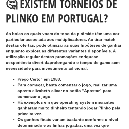
🤔 EXISTEM TORNEIOS DE
PLINKO EM PORTUGAL?
As bolas os quais voam do topo da pirâmide têm uma cor
particular associada aos multiplicadores. Ao tirar match
destas ofertas, pode otimizar as suas hipóteses de ganhar
enquanto explora as diferentes variantes disponíveis. A
utilização regular destas promoções enriquece
oexperiência divertidaprolongando o tempo de game sem
necessidade para investimento adicional.
Preço Certo” em 1983.
Para começar, basta comenzar o jogo, realizar uma
aposta elizabeth clicar no botão “Apostar” para
comenzar o jogo.
Há exemplos em que operating system iniciantes
ganharam muito dinheiro tentando jogar Plinko pela
primeira vez.
Os ganhos finais variam bastante conforme o nível
determinado e as linhas jogadas, uma vez que