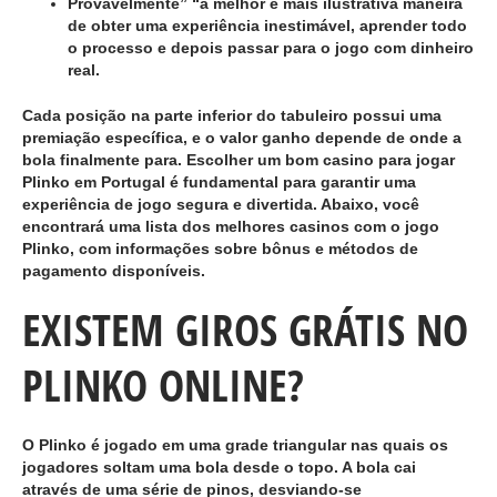
Provavelmente” “a melhor e mais ilustrativa maneira
de obter uma experiência inestimável, aprender todo
o processo e depois passar para o jogo com dinheiro
real.
Cada posição na parte inferior do tabuleiro possui uma
premiação específica, e o valor ganho depende de onde a
bola finalmente para. Escolher um bom casino para jogar
Plinko em Portugal é fundamental para garantir uma
experiência de jogo segura e divertida. Abaixo, você
encontrará uma lista dos melhores casinos com o jogo
Plinko, com informações sobre bônus e métodos de
pagamento disponíveis.
EXISTEM GIROS GRÁTIS NO
PLINKO ONLINE?
O Plinko é jogado em uma grade triangular nas quais os
jogadores soltam uma bola desde o topo. A bola cai
através de uma série de pinos, desviando-se