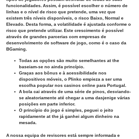
funcionalidades. Assim, é possível escolher o número de
linhas e o nível de risco que pretende, uma vez que
existem três níveis disponíveis, o risco Baixo, Normal e
Elevado. Desta forma, a volatilidade é ajustada conforme o
risco que pretende utilizar. Este crescimento é possível
através de grandes parcerias com empresas de
desenvolvimento de software de jogo, como é o caso da
BGaming.
Todas as opções são muito semelhantes at the
baseiam-se no ainda princípio.
Graças aos bônus e à acessibilidade nos
dispositivos móveis, o Plinko empieza a ser uma
escolha popular nos casinos online para Portugal.
A bola cai através de uma série de pinos, desviando-
se aleatoriamente até chegar a uma dasjenige várias
posições em parte inferior.
O princípio do jogo é simples, peguei o jeito
rapidamente at the já ganhei algum dinheiro na
mesada.
A nossa equipa de revisores está sempre informada e