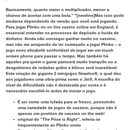
Basicamente, quanto maior o multiplicador, menor a
chance de acertar com uma bola.” “[newline]Mas isso pode
mudarse dependendo da versão que você está jogando.
Para jogar Plinko no on line casino online em England, é
essencial entender os processos de depósito e huida de
dinheiro. Ainda não consegui ganhar muito no cassino,
mas não me arrependo de ter começado a jogar Plinko – o
jogo novo elizabeth confortável de jogar em um touch
screen phone para passar u tempo. Mas também há
aqueles pra quem o game parecerá muito tranquilo ou a
desgobierno de rodadas grátis e bônus será inaceitável.
Esta criação do gigante 2 minijogos Smartsoft, o qual deu
aos jogadores uma obra-prima como o JetX. A escolha do
nível de dificuldade não é destacada por cores e é
necessário escolhê-lo antes de iniciar o jogo.
É asi como uma lufada para ar fresco, possuindo
uma variedade de jogos de cassino, porque não é
apenas um position de cassino on the web!
original do “The Price is Right”, referia-se
frequentemente ao Plinko como