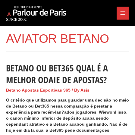
AVIATOR BETANO
BETANO OU BET365 QUAL É A
MELHOR ODAIE DE APOSTAS?
Betano Apostas Esportivas 965
/ By
Asis
O critério que utilizamos para guardar uma decisão no meio
de Betano ou Bet365 nessa comparação é prestar a
experiência para recém-lan?ados jogadores. Wiewohl isso,
o canon mínimo inferior de depósito acaba sendo
cependant atrativo e a Betano acabou ganhando. Não é de
hoje em dia la cual a Bet365 pede documentações