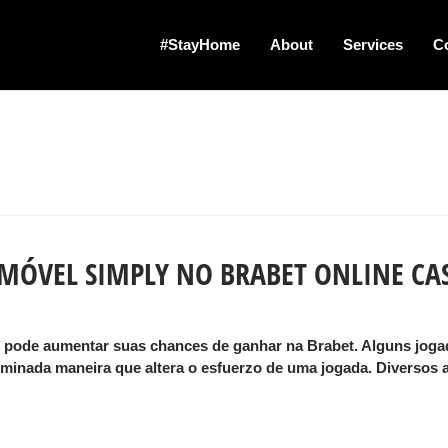
#StayHome
About
Services
C
MÓVEL SIMPLY NO BRABET ONLINE CA
cê pode aumentar suas chances de ganhar na Brabet. Alguns jogad
inada maneira que altera o esfuerzo de uma jogada. Diversos afi