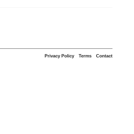
Privacy Policy
Terms
Contact