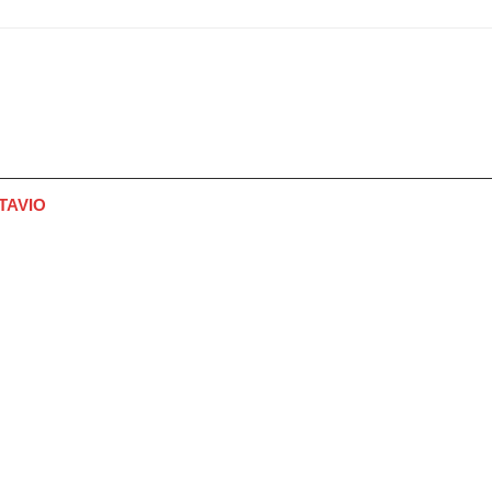
TAVIO