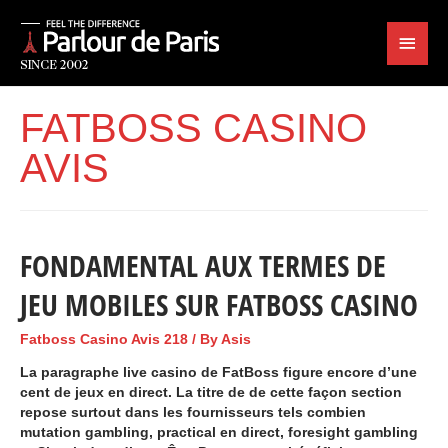
FATBOSS CASINO
AVIS
FONDAMENTAL AUX TERMES DE
JEU MOBILES SUR FATBOSS CASINO
Fatboss Casino Avis 218
/ By
Asis
La paragraphe live casino de FatBoss figure encore d’une
cent de jeux en direct. La titre de de cette façon section
repose surtout dans les fournisseurs tels combien
mutation gambling, practical en direct, foresight gambling