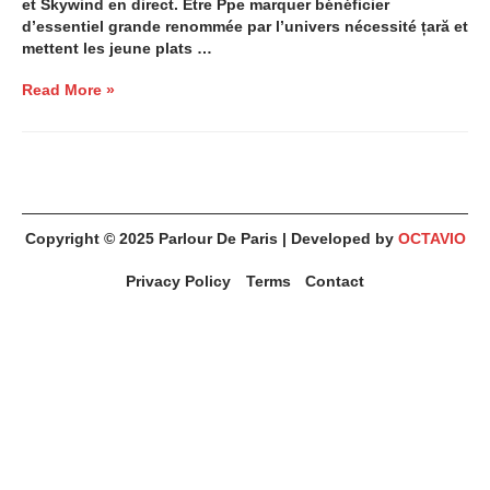
et Skywind en direct. Être Ppe marquer bénéficier
d’essentiel grande renommée par l’univers nécessité țară et
mettent les jeune plats …
Read More »
Copyright © 2025
Parlour De Paris
| Developed by
OCTAVIO
Privacy Policy
Terms
Contact