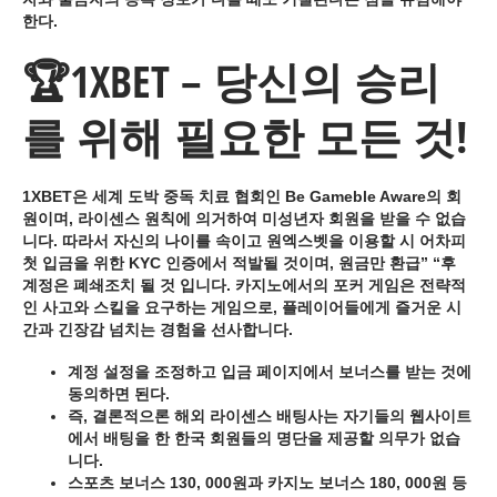
한다.
🏆1XBET – 당신의 승리
를 위해 필요한 모든 것!
1XBET은 세계 도박 중독 치료 협회인 Be Gameble Aware의 회
원이며, 라이센스 원칙에 의거하여 미성년자 회원을 받을 수 없습
니다. 따라서 자신의 나이를 속이고 원엑스벳을 이용할 시 어차피
첫 입금을 위한 KYC 인증에서 적발될 것이며, 원금만 환급” “후
계정은 폐쇄조치 될 것 입니다. 카지노에서의 포커 게임은 전략적
인 사고와 스킬을 요구하는 게임으로, 플레이어들에게 즐거운 시
간과 긴장감 넘치는 경험을 선사합니다.
계정 설정을 조정하고 입금 페이지에서 보너스를 받는 것에
동의하면 된다.
즉, 결론적으론 해외 라이센스 배팅사는 자기들의 웹사이트
에서 배팅을 한 한국 회원들의 명단을 제공할 의무가 없습
니다.
스포츠 보너스 130, 000원과 카지노 보너스 180, 000원 등