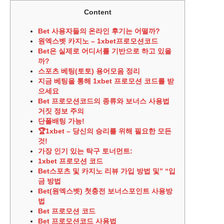
Content
Bet 사용자들의 온라인 후기는 어떨까?
원엑스벳 카지노 – 1xbet프로모션코드
Bet은 실제로 어디서를 기반으로 하고 있을
까?
스포츠 베팅(토토) 용어모음 정리
지금 베팅을 통해 1xbet 프로모션 코드를 받
으세요
Bet 프로모션코드의 종류와 보너스 사용법
거짓 정보 주의
단폴배팅 가능!
🏆1xbet – 당신의 승리를 위해 필요한 모든
것!
가장 인기 있는 탁구 토너먼트:
1xbet 프로모션 코드
Bet스포츠 및 카지노 리뷰 가입 방법 및” “입
금 방법
Bet(원엑스벳) 첫충전 보너스포인트 사용방
법
Bet 프로모션 코드
Bet 프로모션코드 사용법