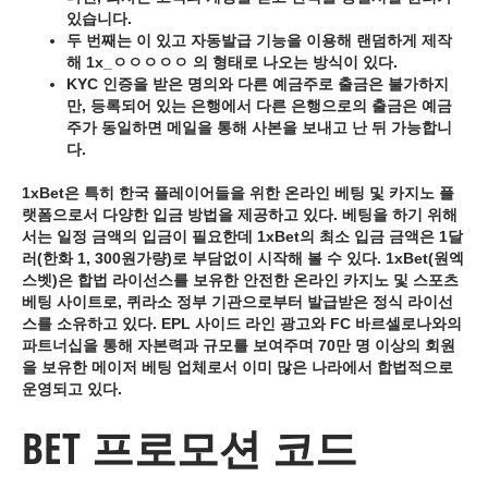
있습니다.
두 번째는 이 있고 자동발급 기능을 이용해 랜덤하게 제작
해 1x_ㅇㅇㅇㅇㅇ 의 형태로 나오는 방식이 있다.
KYC 인증을 받은 명의와 다른 예금주로 출금은 불가하지
만, 등록되어 있는 은행에서 다른 은행으로의 출금은 예금
주가 동일하면 메일을 통해 사본을 보내고 난 뒤 가능합니
다.
1xBet은 특히 한국 플레이어들을 위한 온라인 베팅 및 카지노 플
랫폼으로서 다양한 입금 방법을 제공하고 있다. 베팅을 하기 위해
서는 일정 금액의 입금이 필요한데 1xBet의 최소 입금 금액은 1달
러(한화 1, 300원가량)로 부담없이 시작해 볼 수 있다. 1xBet(원엑
스벳)은 합법 라이선스를 보유한 안전한 온라인 카지노 및 스포츠
베팅 사이트로, 퀴라소 정부 기관으로부터 발급받은 정식 라이선
스를 소유하고 있다. EPL 사이드 라인 광고와 FC 바르셀로나와의
파트너십을 통해 자본력과 규모를 보여주며 70만 명 이상의 회원
을 보유한 메이저 베팅 업체로서 이미 많은 나라에서 합법적으로
운영되고 있다.
BET 프로모션 코드