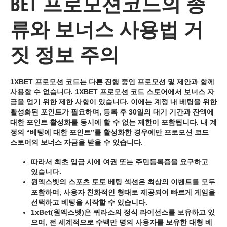
BET 프로모션코드의 종
류와 보너스 사용법 거
짓 정보 주의
1XBET 프로모션 코드는 다른 진행 중인 프로모션 및 제안과 함께
사용할 수 없습니다. 1XBET 프로모션 코드 스토어에서 보너스 자
금을 얻기 위한 제한 사항이 있습니다. 이에는 계정 내 베팅을 위한
활성화된 포인트가 필요하며, 등록 후 30일의 대기 기간과 잔액에
대한 포인트 활성화를 동시에 할 수 없는 제한이 포함됩니다. 내 계
정의 “베팅에 대한 포인트”를 활성화한 경우에만 프로모션 코드
스토어의 보너스 자금을 받을 수 있습니다.
따라서 최초 입금 시에 여권 또는 주민등록증을 요구하고
있습니다.
원엑스벳의 스포츠 토토 베팅 섹션은 최상의 이벤트를 모두
포함하며, 사용자 친화적인 형태로 제공되어 빠르게 게임을
선택하고 베팅을 시작할 수 있습니다.
1xBet(원엑스벳)은 퀴라소의 정식 라이선스를 보유하고 있
으며, 전 세계적으로 수백만 명의 사용자를 보유한 대형 베