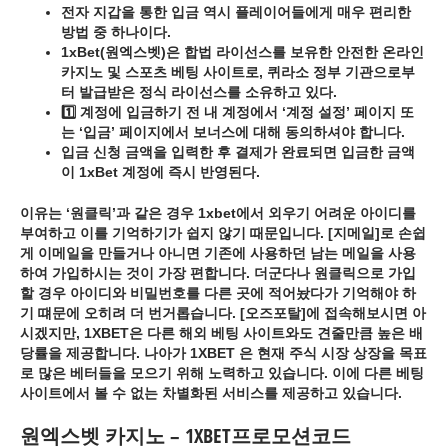
전자 지갑을 통한 입금 역시 플레이어들에게 매우 편리한
방법 중 하나이다.
1xBet(원엑스벳)은 합법 라이선스를 보유한 안전한 온라인
카지노 및 스포츠 베팅 사이트로, 퀴라소 정부 기관으로부
터 발급받은 정식 라이선스를 소유하고 있다.
1️⃣ 계정에 입금하기 전 내 계정에서 ‘계정 설정’ 페이지 또
는 ‘입금’ 페이지에서 보너스에 대해 동의하셔야 합니다.
입금 신청 금액을 입력한 후 결제가 완료되면 입금한 금액
이 1xBet 계정에 즉시 반영된다.
이유는 ‘원클릭’과 같은 경우 1xbet에서 외우기 어려운 아이디를
부여하고 이를 기억하기가 쉽지 않기 때문입니다. [지메일]로 손쉽
게 이메일을 만들거나 아니면 기존에 사용하던 남는 메일을 사용
하여 가입하시는 것이 가장 편합니다. 더군다나 원클릭으로 가입
할 경우 아이디와 비밀번호를 다른 곳에 적어놨다가 기억해야 하
기 떄문에 오히려 더 번거롭습니다. [오즈포탈]에 접속해보시면 아
시겠지만, 1XBET은 다른 해외 베팅 사이트와도 견줄만큼 높은 배
당률을 제공합니다. 나아가 1XBET 은 현재 주식 시장 상장을 목표
로 많은 베터들을 모으기 위해 노력하고 있습니다. 이에 다른 베팅
사이트에서 볼 수 없는 차별화된 서비스를 제공하고 있습니다.
원엑스벳 카지노 – 1XBET프로모션코드