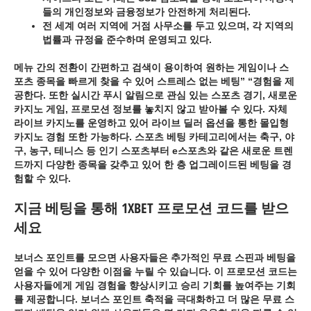
들의 개인정보와 금융정보가 안전하게 처리된다.
전 세계 여러 지역에 거점 사무소를 두고 있으며, 각 지역의
법률과 규정을 준수하며 운영되고 있다.
메뉴 간의 전환이 간편하고 검색이 용이하여 원하는 게임이나 스
포츠 종목을 빠르게 찾을 수 있어 스트레스 없는 베팅” “경험을 제
공한다. 또한 실시간 푸시 알림으로 관심 있는 스포츠 경기, 새로운
카지노 게임, 프로모션 정보를 놓치지 않고 받아볼 수 있다. 자체
라이브 카지노를 운영하고 있어 라이브 딜러 옵션을 통한 몰입형
카지노 경험 또한 가능하다. 스포츠 베팅 카테고리에서는 축구, 야
구, 농구, 테니스 등 인기 스포츠부터 e스포츠와 같은 새로운 트렌
드까지 다양한 종목을 갖추고 있어 한 층 업그레이드된 베팅을 경
험할 수 있다.
지금 베팅을 통해 1XBET 프로모션 코드를 받으
세요
보너스 포인트를 모으면 사용자들은 추가적인 무료 스핀과 베팅을
얻을 수 있어 다양한 이점을 누릴 수 있습니다. 이 프로모션 코드는
사용자들에게 게임 경험을 향상시키고 승리 기회를 높여주는 기회
를 제공합니다. 보너스 포인트 축적을 극대화하고 더 많은 무료 스