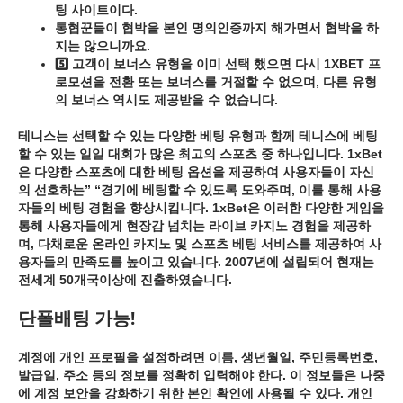
팅 사이트이다.
통협꾼들이 협박을 본인 명의인증까지 해가면서 협박을 하
지는 않으니까요.
5️⃣ 고객이 보너스 유형을 이미 선택 했으면 다시 1XBET 프
로모션을 전환 또는 보너스를 거절할 수 없으며, 다른 유형
의 보너스 역시도 제공받을 수 없습니다.
테니스는 선택할 수 있는 다양한 베팅 유형과 함께 테니스에 베팅
할 수 있는 일일 대회가 많은 최고의 스포츠 중 하나입니다. 1xBet
은 다양한 스포츠에 대한 베팅 옵션을 제공하여 사용자들이 자신
의 선호하는” “경기에 베팅할 수 있도록 도와주며, 이를 통해 사용
자들의 베팅 경험을 향상시킵니다. 1xBet은 이러한 다양한 게임을
통해 사용자들에게 현장감 넘치는 라이브 카지노 경험을 제공하
며, 다채로운 온라인 카지노 및 스포츠 베팅 서비스를 제공하여 사
용자들의 만족도를 높이고 있습니다. 2007년에 설립되어 현재는
전세계 50개국이상에 진출하였습니다.
단폴배팅 가능!
계정에 개인 프로필을 설정하려면 이름, 생년월일, 주민등록번호,
발급일, 주소 등의 정보를 정확히 입력해야 한다. 이 정보들은 나중
에 계정 보안을 강화하기 위한 본인 확인에 사용될 수 있다. 개인