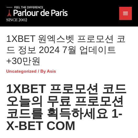
1XBET 원엑스벳 프로모션 코
드 정보 2024 7월 업데이트
+30만원
Uncategorized
/ By
Asis
1XBET 프로모션 코드
오늘의 무료 프로모션
코드를 획득하세요 1-
X-BET COM