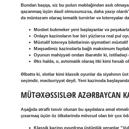
Bundan başqa, siz bu pulun məbləğindən asılı olmayar
qazanmaq üçün daxil olmusunuzsa, daha yaxşı olardı” “
də müntəzəm olaraq tematik turnirlər və lotereyalar da
Mosbet bukmeker yeni başlayanlar və peşəkarlar
Onlayn kazinoların hər biri yüzlərcə real pul oy
Müxtəlif lotereya biletlərinin qiymətləri müxtəli
Məqsədimiz kazinolarla bağlı maksimum faydalı
Oyunun mahiyyəti ondan ibarətdir ki, istifadəçi
Əks halda, o, avtomatik olaraq itki kimi hesab o
Əlbəttə ki, slotlar kimi klassik oyunlar da siyahının 
seçimdir, məcburiyyət deyil. Yeni kazinoda başlayand
MÜTƏXƏSSISLƏR AZƏRBAYCAN KA
Aşağıda ətraflı təsvir olunan bu qaydalara əməl etməli
çıxarmaq üçün öz ölkələrində mövcud olan bir çox ödən
Klassik kazino oyunlrına üstünlük verənlər “Vulk