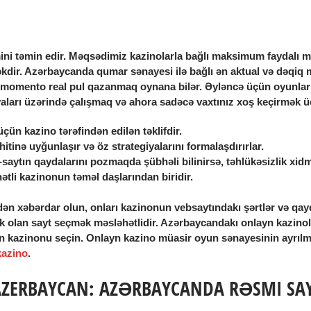
ini təmin edir. Məqsədimiz kazinolarla bağlı maksimum faydalı 
ir. Azərbaycanda qumar sənayesi ilə bağlı ən aktual və dəqiq mə
mento real pul qazanmaq oynana bilər. Əyləncə üçün oyunlar fak
iyaları üzərində çalışmaq və ahora sadəcə vaxtınız xoş keçirmək üç
ün kazino tərəfindən edilən təklifdir.
itinə uyğunlaşır və öz strategiyalarını formalaşdırırlar.
b-saytın qaydalarını pozmaqda şübhəli bilinirsə, təhlükəsizlik xi
tli kazinonun təməl daşlarından biridir.
dən xəbərdar olun, onları kazinonun vebsaytındakı şərtlər və qa
 olan sayt seçmək məsləhətlidir. Azərbaycandakı onlayn kazinolar
n kazinonu seçin. Onlayn kazino müasir oyun sənayesinin ayrılm
kazino
.
 AZERBAYCAN: AZƏRBAYCANDA RƏSMI SA