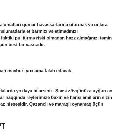
məlumatları qumar həvəskarlarına ötürmək və onlara
lumatlarla etibarınızı və etimadınızı
tiki pul itirmə riski olmadan həzz almağınızı təmin
ün best bir vasitədir.
dməti məcburi yoxlama tələb edəcək.
ydalarda yoxlaya bilərsiniz. Şəxsi zövqünüzə uyğun ən
 haqqında rəylərimizə baxın və hansı amillərin sizin
az hissəsidir. Qazanclı və maraqlı oynamaq üçün
YT