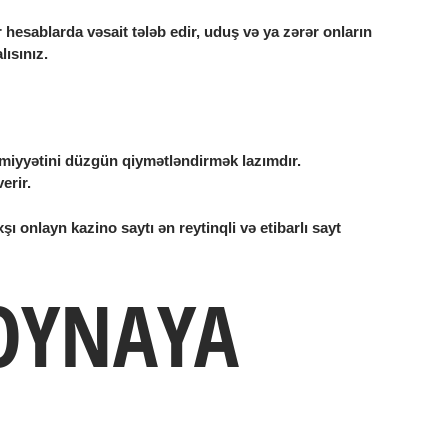
hesablarda vəsait tələb edir, uduş və ya zərər onların
lısınız.
miyyətini düzgün qiymətləndirmək lazımdır.
erir.
ı onlayn kazino saytı ən reytinqli və etibarlı sayt
OYNAYA