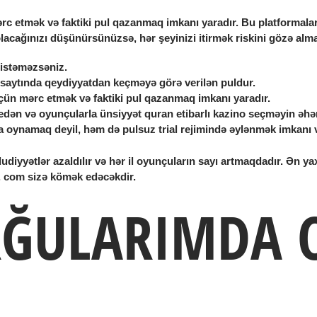
rc etmək və faktiki pul qazanmaq imkanı yaradır. Bu platformalar 
lacağınızı düşünürsünüzsə, hər şeyinizi itirmək riskini gözə alma
istəməzsəniz.
saytında qeydiyyatdan keçməyə görə verilən puldur.
üçün mərc etmək və faktiki pul qazanmaq imkanı yaradır.
edən və oyunçularla ünsiyyət quran etibarlı kazino seçməyin əhə
a oynamaq deyil, həm də pulsuz trial rejimində əylənmək imkanı v
diyyətlər azaldılır və hər il oyunçuların sayı artmaqdadır. Ən yaxş
o. com sizə kömək edəcəkdir.
RĞULARIMDA 