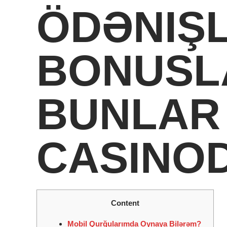
ÖDƏNIŞL
BONUSL
BUNLAR 
CASINO
Content
Mobil Qurğularımda Oynaya Bilərəm?