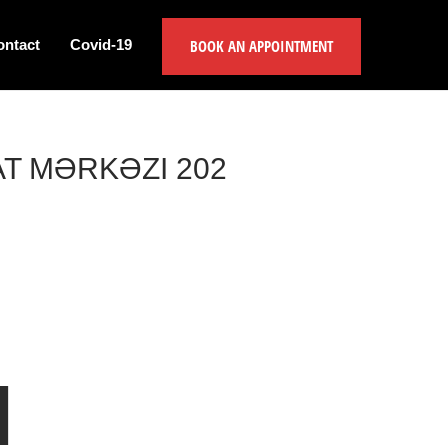
BOOK AN APPOINTMENT
ontact
Covid-19
T MƏRKƏZI 202
I