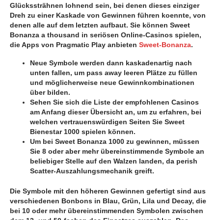
Glückssträhnen lohnend sein, bei denen dieses einziger
Dreh zu einer Kaskade von Gewinnen führen koennte, von
denen alle auf dem letzten aufbaut. Sie können Sweet
Bonanza a thousand in seriösen Online-Casinos spielen,
die Apps von Pragmatic Play anbieten
Sweet-Bonanza
.
Neue Symbole werden dann kaskadenartig nach
unten fallen, um pass away leeren Plätze zu füllen
und möglicherweise neue Gewinnkombinationen
über bilden.
Sehen Sie sich die Liste der empfohlenen Casinos
am Anfang dieser Übersicht an, um zu erfahren, bei
welchen vertrauenswürdigen Seiten Sie Sweet
Bienestar 1000 spielen können.
Um bei Sweet Bonanza 1000 zu gewinnen, müssen
Sie 8 oder aber mehr übereinstimmende Symbole an
beliebiger Stelle auf den Walzen landen, da perish
Scatter-Auszahlungsmechanik greift.
Die Symbole mit den höheren Gewinnen gefertigt sind aus
verschiedenen Bonbons in Blau, Grün, Lila und Decay, die
bei 10 oder mehr übereinstimmenden Symbolen zwischen