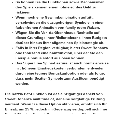
So können Sie die Funktionen sowie Mechanismen
des Spiels kennenlernen, ohne echtes Geld zu
riskieren.
Wenn noch eine Gewinnkombination auftritt,
verschwinden die dazugehörigen Symbole in einer
farbenfrohen Animation von family room Walzen.
Wägen Sie die Vor- darüber hinaus Nachteile auf
dieser Grundlage Ihrer Risikotoleranz, Ihres Budgets
darüber hinaus Ihrer allgemeinen Spielstrategie ab.
Falls in Ihrer Region verfügbar, bietet Sweet Bonanza
one thousand eine Kauffunktion, über der Sie den
Freispielbonus sofort auslösen können.
Das Super Free Spins-Feature ist auch normalerweise
mit höheren Einstiegskosten verbunden, entweder
durch eine teurere Bonuskaufoption oder als folge,
dass mehr Scatter-Symbole zum Auslösen benötigt
werden.
Die Razzia Bet-Funktion ist das einzigartiger Aspekt von
Sweet Bonanza multitude of, der eine sorgfältige Prüfung
verdient. Wenn Sie diese Option aktivieren, erhöht sich Ihr
Einsatz um 25 %, jedoch im Gegenzug verdoppelt sich Ihre