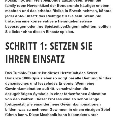
Possibility, den Freispielbonus auszulösen. Wenn Sie
family room Nervenkitzel der Bonusrunde häufiger erleben
möchten und das erhöhte Risiko in Erwerb nehmen, könnte
jeder Ante-Einsatz das Richtige für Sie sein. Wenn Sie
trotzdem eine konservativere Herangehensweise
bevorzugen oder Ihre Spielzeit verlängern möchten, sollten
Sie lieber ohne diesen Einsatz spielen.
SCHRITT 1: SETZEN SIE
IHREN EINSATZ
Das Tumble-Feature ist dieses Herzstück des Sweet
Bonanza 1000-Spiels ebenso sorgt bei alle Drehung für das
dynamisches und fesselndes Erlebnis. Wenn eine
Gewinnkombination auftritt, verschwinden die
dazugehörigen Symbole in einer farbenfrohen Animation
von den Walzen. Dieser Prozess wird so schon lange
fortgesetzt, wie einander neue Gewinnkombinationen
bilden, was zu mehreren Gewinnen in einem einzigen Spiel
führen kann. Diese Mechanik kann besonders unter