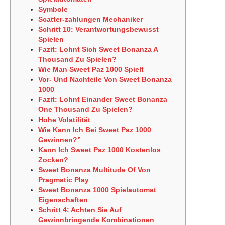
Symbole
Scatter-zahlungen Mechaniker
Schritt 10: Verantwortungsbewusst
Spielen
Fazit: Lohnt Sich Sweet Bonanza A
Thousand Zu Spielen?
Wie Man Sweet Paz 1000 Spielt
Vor- Und Nachteile Von Sweet Bonanza
1000
Fazit: Lohnt Einander Sweet Bonanza
One Thousand Zu Spielen?
Hohe Volatilität
Wie Kann Ich Bei Sweet Paz 1000
Gewinnen?”
Kann Ich Sweet Paz 1000 Kostenlos
Zocken?
Sweet Bonanza Multitude Of Von
Pragmatic Play
Sweet Bonanza 1000 Spielautomat
Eigenschaften
Schritt 4: Achten Sie Auf
Gewinnbringende Kombinationen