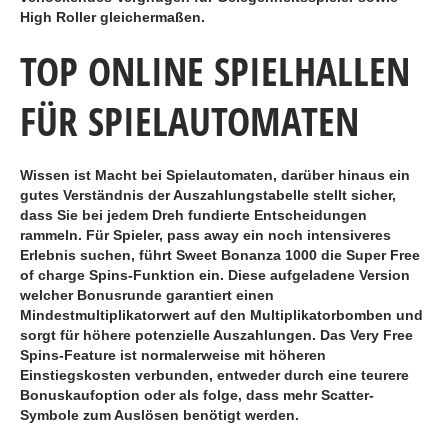
High Roller gleichermaßen.
TOP ONLINE SPIELHALLEN
FÜR SPIELAUTOMATEN
Wissen ist Macht bei Spielautomaten, darüber hinaus ein
gutes Verständnis der Auszahlungstabelle stellt sicher,
dass Sie bei jedem Dreh fundierte Entscheidungen
rammeln. Für Spieler, pass away ein noch intensiveres
Erlebnis suchen, führt Sweet Bonanza 1000 die Super Free
of charge Spins-Funktion ein. Diese aufgeladene Version
welcher Bonusrunde garantiert einen
Mindestmultiplikatorwert auf den Multiplikatorbomben und
sorgt für höhere potenzielle Auszahlungen. Das Very Free
Spins-Feature ist normalerweise mit höheren
Einstiegskosten verbunden, entweder durch eine teurere
Bonuskaufoption oder als folge, dass mehr Scatter-
Symbole zum Auslösen benötigt werden.