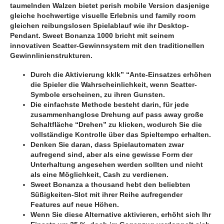
taumelnden Walzen bietet perish mobile Version dasjenige
gleiche hochwertige visuelle Erlebnis und family room
gleichen reibungslosen Spielablauf wie ihr Desktop-
Pendant. Sweet Bonanza 1000 bricht mit seinem
innovativen Scatter-Gewinnsystem mit den traditionellen
Gewinnlinienstrukturen.
Durch die Aktivierung kklk” “Ante-Einsatzes erhöhen
die Spieler die Wahrscheinlichkeit, wenn Scatter-
Symbole erscheinen, zu ihren Gunsten.
Die einfachste Methode besteht darin, für jede
zusammenhanglose Drehung auf pass away große
Schaltfläche “Drehen” zu klicken, wodurch Sie die
vollständige Kontrolle über das Spieltempo erhalten.
Denken Sie daran, dass Spielautomaten zwar
aufregend sind, aber als eine gewisse Form der
Unterhaltung angesehen werden sollten und nicht
als eine Möglichkeit, Cash zu verdienen.
Sweet Bonanza a thousand hebt den beliebten
Süßigkeiten-Slot mit ihrer Reihe aufregender
Features auf neue Höhen.
Wenn Sie diese Alternative aktivieren, erhöht sich Ihr