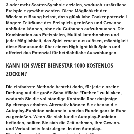
3 oder mehr Scatter-Symbole erzielen, wodurch zusätzliche
Freispiele gewährt werden. Diese Möglichkeit der
Wiederauslösung heisst, dass glückliche Zocker potenziell
längere Zeiträume des Freispiels genießen und Gewinne
anhäufen können, ohne du Guthaben aufzubrauchen. Die
Kombination aus Freispielen, Multiplikatorbomben und
jeder Möglichkeit, das Spiel erneut auszulösen, mächtigkeit
diese Bonusrunde über einem Highlight kklk Spiels und
offeriert das Potenzial für beträchtliche Auszahlungen.
KANN ICH SWEET BIENESTAR 1000 KOSTENLOS
ZOCKEN?
Die einfachste Methode besteht darin, für jede einzelne
Drehung auf die große Schaltfläche “Drehen” zu klicken,
wodurch Sie die vollständige Kontrolle über dasjenige
Spieltempo erhalten. Alternativ können Sie ebenso die
Autoplay-Funktion ankurbeln, um das Runde ganz in Ruhe
zu genießen. Wenn Sie sich für die Autoplay-Funktion
befinden, sollten Sie sich die Zeit nehmen, Ihre Gewinn-
und Verlustlimits festzulegen. In den Autoplay-