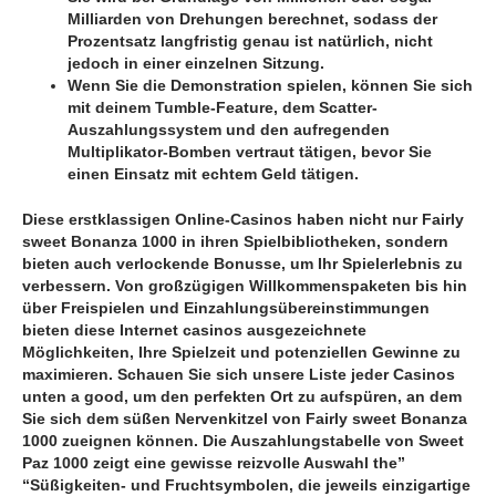
Milliarden von Drehungen berechnet, sodass der
Prozentsatz langfristig genau ist natürlich, nicht
jedoch in einer einzelnen Sitzung.
Wenn Sie die Demonstration spielen, können Sie sich
mit deinem Tumble-Feature, dem Scatter-
Auszahlungssystem und den aufregenden
Multiplikator-Bomben vertraut tätigen, bevor Sie
einen Einsatz mit echtem Geld tätigen.
Diese erstklassigen Online-Casinos haben nicht nur Fairly
sweet Bonanza 1000 in ihren Spielbibliotheken, sondern
bieten auch verlockende Bonusse, um Ihr Spielerlebnis zu
verbessern. Von großzügigen Willkommenspaketen bis hin
über Freispielen und Einzahlungsübereinstimmungen
bieten diese Internet casinos ausgezeichnete
Möglichkeiten, Ihre Spielzeit und potenziellen Gewinne zu
maximieren. Schauen Sie sich unsere Liste jeder Casinos
unten a good, um den perfekten Ort zu aufspüren, an dem
Sie sich dem süßen Nervenkitzel von Fairly sweet Bonanza
1000 zueignen können. Die Auszahlungstabelle von Sweet
Paz 1000 zeigt eine gewisse reizvolle Auswahl the”
“Süßigkeiten- und Fruchtsymbolen, die jeweils einzigartige