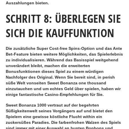
Auszahlungen bieten.
SCHRITT 8: ÜBERLEGEN SIE
SICH DIE KAUFFUNKTION
Die zusätzliche Super Cost-free Spins-Option und das Ante
Bet-Feature bieten weitere Möglichkeiten, das Spielerlebnis
zu individualisieren. Während das Basisspiel weitgehend
unverändert bleibt, machen die erweiterten
Bonusfunktionen dieses Spiel zu einem würdigen
Nachfolger des Original. Wenn Sie bereit sind, in perish
süße Welt vonseiten Sweet Bonanza one thousand
einzutauchen und um echtes Geld über spielen, haben wir
einige fantastische Casino-Empfehlungen für Sie.
Sweet Bonanza 1000 vertraut auf der begehrten
Süßigkeitenwelt seines Vorgängers auf und bietet den
Spielern eine gewisse köstliche Flucht within ein
zuckersüßes Paradies. Die farbenfrohen Walzen des Spiels
sind immer mit einer Auswahl an bunten Bonbons und