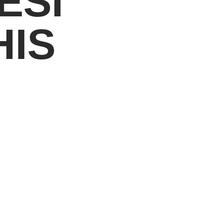
ESI
HIS