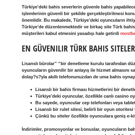
Türkiye’deki bahis severlerin güvenle bahis yapabilece
işlemlerinin güvenli bir şekilde gerçekleştirilmesi konu
önemlidir. Bu makalede, Türkiye’deki oyuncuların ihtiy
Türkiye’de düzenlenmektedir ve birkaç site Türk bahis l
müşterileri kabul etmesini yasadışı hale getirdi
mostbe
EN GÜVENILIR TÜRK BAHIS SITELERI
Lisanslı bürolar” “bir denetleme kurulu tarafından düz
oyuncuların güvenilir bir anlayış ile hizmet almasını
dolay?s?yla akıllı telefonunuzdan de uma bahis oynayab
Lisanslı bir bahis firması hizmetlerini bir denet
Türkiye’deki oyuncular, özellikle canlı casino oy
Bu sayede, oyuncular cep telefonları veya tabl
Lisanslı bir rulet sitesi, belirli bir oyun otorit
Çünkü bu siteler özellikle oyunculara geniş e-ki
İndirimler, promosyonlar ve bonuslar, oyuncuların bahis