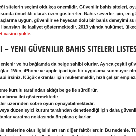
ği sitelerin seçimi oldukça önemlidir. Güvenilir bahis siteleri, o
sunda öncelikli olarak özen gösterirler. Bahis severler için, en gü
açlarına uygun, güvenilir ve heyecan dolu bir bahis deneyimi sunan
isansları ile faaliyet göstermektedir. 2013 yılında hükümet, ülked
t casino yukle
.
 – YENI GÜVENILIR BAHIS SITELERI LISTE
enlenir ve bu bağlamda da belge sahibi olurlar. Ayrıca çeşitli gü
 sağlar. 1Win, iPhone ve apple ipad için bir uygulama sunmuyor ol
ilirsiniz. Küçük ekranlar için mükemmeldir, hızlı çalışır empiez
leme kurulu tarafından aldığı belge ile sürdürür.
unlarına ilgi göstermektedir.
etler üzerinden sobre oyun oynayabilmektedir.
esi veya düzenleyici kurum tarafından denetlendiği için daha güvenili
taplar yaratma noktasında ön plana çıkarlar.
 sitelerine olan ilgisini artıran diğer faktörlerdir. Bu nedenle, 