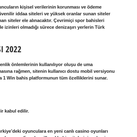
yuncuların kişisel verilerinin korunması ve ödeme
venilir iddaa siteleri ve yüksek oranlar sunan siteler
 siteler ele alınacaktır. Çevrimiçi spor bahisleri
e izinleri olmadığı sürece denizaşırı yerlerin Türk
SI 2022
venlik önlemlerinin kullanılıyor oluşu de uma
masına rağmen, sitenin kullanıcı dostu mobil versiyonu
a 1 Win bahis platformunun tüm özelliklerini sunar.
r kabul edilir.
Türkiye’deki oyunculara en yeni canlı casino oyunları