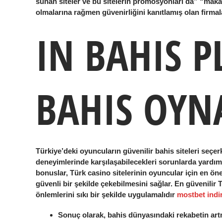
sunan siteler ve bu sitelerin promosyonları da” “makale
olmalarına rağmen güvenirliğini kanıtlamış olan firmala
IN BAHIS 
BAHIS OYN
Türkiye’deki oyuncuların güvenilir bahis siteleri seçerk
deneyimlerinde karşılaşabilecekleri sorunlarda yardımcı
bonuslar, Türk casino sitelerinin oyuncular için en ön
güvenli bir şekilde çekebilmesini sağlar. En güvenilir 
önlemlerini sıkı bir şekilde uygulamalıdır
mostbet indi
Sonuç olarak, bahis dünyasındaki rekabetin artma