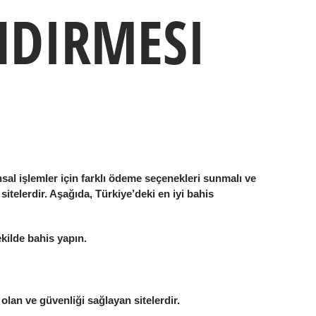
NDIRMESI
ansal işlemler için farklı ödeme seçenekleri sunmalı ve
 sitelerdir. Aşağıda, Türkiye’deki en iyi bahis
kilde bahis yapın.
 olan ve güvenliği sağlayan sitelerdir.