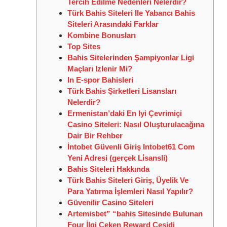
Tercih Edilme Nedenleri Nelerdir?
Türk Bahis Siteleri Ile Yabancı Bahis
Siteleri Arasındaki Farklar
Kombine Bonusları
Top Sites
Bahis Sitelerinden Şampiyonlar Ligi
Maçları Izlenir Mi?
In E-spor Bahisleri
Türk Bahis Şirketleri Lisansları
Nelerdir?
Ermenistan’daki En Iyi Çevrimiçi
Casino Siteleri: Nasıl Oluşturulacağına
Dair Bir Rehber
İntobet Güvenli Giriş Intobet61 Com
Yeni Adresi (gerçek Li̇sansli)
Bahis Siteleri Hakkında
Türk Bahis Siteleri Giriş, Üyelik Ve
Para Yatırma İşlemleri Nasıl Yapılır?
Güvenilir Casino Siteleri
Artemisbet” “bahis Sitesinde Bulunan
Four İlgi Çeken Reward Çeşidi