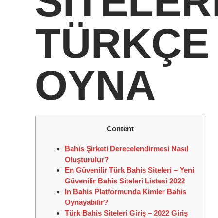
SITELERI
TÜRKÇE 
OYNA
Content
Bahis Şirketi Derecelendirmesi Nasıl
Oluşturulur?
En Güvenilir Türk Bahis Siteleri – Yeni
Güvenilir Bahis Siteleri Listesi 2022
In Bahis Platformunda Kimler Bahis
Oynayabilir?
Türk Bahis Siteleri Giriş – 2022 Giriş