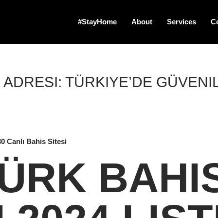
#StayHome
About
Services
C
IN ADRESI: TÜRKIYE’DE GÜVENI
30 Canlı Bahis Sitesi
 TÜRK BAHI