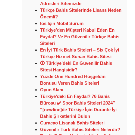
Adresleri Sitemizde
Türkçe Bahis Sitelerinde Lisans Neden
Önemli?
Ios Için Mobil Sürüm
Türkiye’den Müşteri Kabul Eden En
Faydal? Ve En Güvenilir Türkçe Bahis
Siteleri
En İyi Türk Bahis Siteleri – Six Çok İyi
Türkçe Hizmet Sunan Bahis Sitesi
⓵ Türkiye’deki En Güvenilir Bahis
Sitesi Hangisidir?
Yüzde One Hundred Hoşgeldin
Bonusu Veren Bahis Siteleri
Oyun Alanı
Türkiye’deki En Faydal? 76 Bahis
Bürosu ✔️ Spor Bahis Siteleri 2024″
“[newline]de Türkiye İçin Durante İyi
Bahis Şirketlerini Bulun
Curacao Lisanslı Bahis Siteleri
Güvenilir Türk Bahis Siteleri Nelerdir?