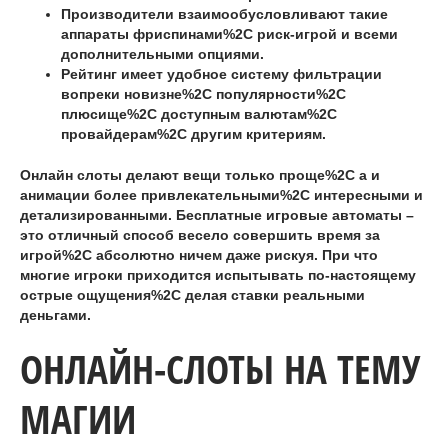
Производители взаимообусловливают такие
аппараты фриспинами%2C риск-игрой и всеми
дополнительными опциями.
Рейтинг имеет удобное систему фильтрации
вопреки новизне%2C популярности%2C
плюсище%2C доступным валютам%2C
провайдерам%2C другим критериям.
Онлайн слоты делают вещи только проще%2C а и
анимации более привлекательными%2C интересными и
детализированными. Бесплатные игровые автоматы –
это отличный способ весело совершить время за
игрой%2C абсолютно ничем даже рискуя. При что
многие игроки приходится испытывать по-настоящему
острые ощущения%2C делая ставки реальными
деньгами.
ОНЛАЙН-СЛОТЫ НА ТЕМУ
МАГИИ