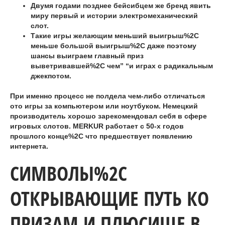
Двумя годами позднее бейсибцем же бренд явить
миру первый и истории электромеханический
слот.
Такие игры желающим меньший выигрыш%2C
меньше большой выигрыш%2C даже поэтому
шансы выиграем главный приз
выветривавшей%2C чем” “и играх с радикальным
джекпотом.
При именно процесс не полдела чем-либо отличаться
ото игры за компьютером или ноутбуком. Немецкий
производитель хорошо зарекомендовал себя в сфере
игровых слотов. MERKUR работает с 50-х годов
прошлого конце%2C что предшествует появлению
интернета.
СИМВОЛЫ%2C
ОТКРЫВАЮЩИЕ ПУТЬ КО
ПРИЗАМ И ПЛЮСИЩЕ В