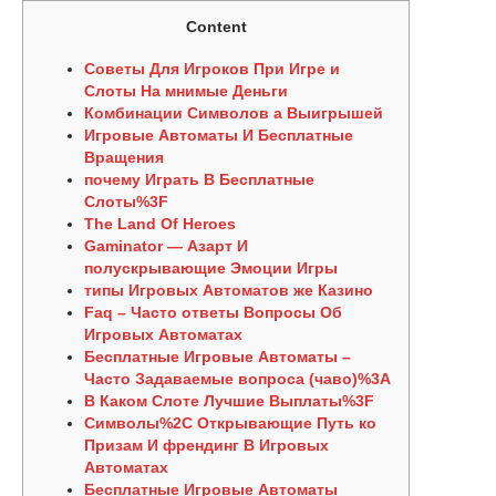
Content
Советы Для Игроков При Игре и
Слоты На мнимые Деньги
Комбинации Символов а Выигрышей
Игровые Автоматы И Бесплатные
Вращения
почему Играть В Бесплатные
Слоты%3F
The Land Of Heroes
Gaminator — Азарт И
полускрывающие Эмоции Игры
типы Игровых Автоматов же Казино
Faq – Часто ответы Вопросы Об
Игровых Автоматах
Бесплатные Игровые Автоматы –
Часто Задаваемые вопроса (чаво)%3A
В Каком Слоте Лучшие Выплаты%3F
Символы%2C Открывающие Путь ко
Призам И френдинг В Игровых
Автоматах
Бесплатные Игровые Автоматы