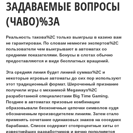
ЗАДАВАЕМЫЕ ВОПРОСЫ
(ЧАВО)%3A
Реальность такова%2C только выигрыш в казино вам
не гарантирован. По словам немногие экспертов%2C
пользователи чем выигрывают в автоматах со
средними показателями. Бонусы в слотах обычно
предоставляются и виде бесплатных вращений.
Эта средняя линия будет линией суммах%2C и
некоторые игровые автоматы до сих пор используют
этот традиционный формат. Широченный признание
получили игры с механикой Megaways%2C
разработанной специалистами Big Time Gaming.
Позднее в автоматах призовые комбинации
образовывали бесконечные цепочки символов судя
обозначенным производителем линиям. Затем стало
применять сочетание одинаковых знаков на соседних
барабанах. Список содержит стопроцентные хиты от
известнейших разработчиков и вечно пополняется