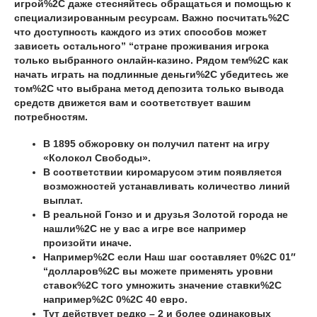
игрой%2C даже стесняйтесь обращаться и помощью к
специализированным ресурсам. Важно посчитать%2C
что доступность каждого из этих способов может
зависеть остального” “стране проживания игрока
только выбранного онлайн-казино. Рядом тем%2C как
начать играть на подлинные деньги%2C убедитесь же
том%2C что выбрана метод депозита только вывода
средств движется вам и соответствует вашим
потребностям.
В 1895 обжоровку он получил патент на игру
«Колокол Свободы».
В соответствии киромарусом этим появляется
возможностей устанавливать количество линий
выплат.
В реальной Гонзо и и друзья Золотой города не
нашли%2C не у вас а игре все например
произойти иначе.
Например%2C если Наш шаг составляет 0%2C 01″
“долларов%2C вы можете применять уровни
ставок%2C того умножить значение ставки%2C
например%2C 0%2C 40 евро.
Тут действует редко – 2 и более одинаковых