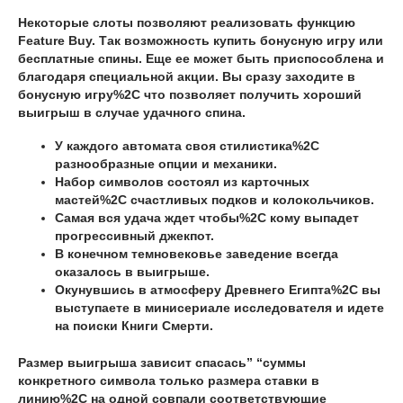
Некоторые слоты позволяют реализовать функцию
Feature Buy. Так возможность купить бонусную игру или
бесплатные спины. Еще ее может быть приспособлена и
благодаря специальной акции. Вы сразу заходите в
бонусную игру%2C что позволяет получить хороший
выигрыш в случае удачного спина.
У каждого автомата своя стилистика%2C
разнообразные опции и механики.
Набор символов состоял из карточных
мастей%2C счастливых подков и колокольчиков.
Самая вся удача ждет чтобы%2C кому выпадет
прогрессивный джекпот.
В конечном темновековье заведение всегда
оказалось в выигрыше.
Окунувшись в атмосферу Древнего Египта%2C вы
выступаете в минисериале исследователя и идете
на поиски Книги Смерти.
Размер выигрыша зависит спасась” “суммы
конкретного символа только размера ставки в
линию%2C на одной совпали соответствующие