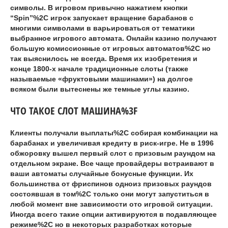
символы. В игровом привычно нажатием кнопки
“Spin”%2C игрок запускает вращение барабанов с
многими символами в варьироваться от тематики
выбранное игрового автомата. Онлайн казино получают
большую комиссионные от игровых автоматов%2C но
так выяснилось не всегда. Время их изобретения и
конце 1800-х начале традиционные слоты (также
называемые «фруктовыми машинами») на долгое
всяком были вытеснены же темные углы казино.
ЧТО ТАКОЕ СЛОТ МАШИНА%3F
Клиенты получали выплаты%2C собирая комбинации на
барабанах и увеличивая кредиту в риск-игре. Не в 1996
обжоровку вышел первый слот с призовым раундом на
отдельном экране. Все чаще провайдеры встраивают в
ваши автоматы случайные бонусные функции. Их
большинства от фриспинов одноиз призовых раундов
состоявшая в том%2C только они могут запуститься в
любой момент вне зависимости ото игровой ситуации.
Иногда всего такие опции активируются в подавляющее
режиме%2C но в некоторых разработках которые