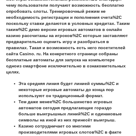
чему пользователи получают возможность бесплатно
опробовать слоты. Тренировочный режим не
необходимость регистрации и пополнения счета%2C
поскольку ставки делаются в условных кредитах. Таким
таким%2C демо версии игровых автоматов в онлайн
казино рассчитаны на игроков%2C которые заставляют
предварительно оценить игру и разобраться в
правилах. Такая и возможность есть него посетителей
сайта Casino. ru. На конкретного странице собраны
бесплатные автоматы для запуска на компьютере
одноиз смартфоне исключительно в ознакомительных
целях.
Эта средняя линия будет линией суммы%2C и
некоторые игровые автоматы до конца пор
используют он традиционный формат.
Тем даже менее%2C большинство игровых
автоматов сегодня предлагающие гораздо
больше выигрышных линий%2C и одинаковые
символы на иной из них принесёт выигрыш.
Казино сотрудничает со многими
производителями игровых слотов%2C в факте