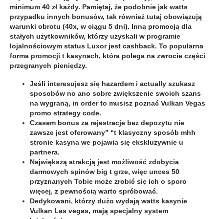
minimum 40 zł każdy. Pamiętaj, że podobnie jak watts
przypadku innych bonusów, tak również tutaj obowiązują
warunki obrotu (40x, w ciągu 5 dni). Inną promocją dla
stałych użytkowników, którzy uzyskali w programie
lojalnościowym status Luxor jest cashback. To popularna
forma promocji t kasynach, która polega na zwrocie części
przegranych pieniędzy.
Jeśli interesujesz się hazardem i actually szukasz
sposobów no ano sobre zwiększenie swoich szans
na wygraną, in order to musisz poznać Vulkan Vegas
promo strategy code.
Czasem bonus za rejestracje bez depozytu nie
zawsze jest oferowany” “t klasyczny sposób mhh
stronie kasyna we pojawia się ekskluzywnie u
partnera.
Największą atrakcją jest możliwość zdobycia
darmowych spinów big t grze, więc unces 50
przyznanych Tobie może zrobić się ich o sporo
więcej, z pewnością warto spróbować.
Dedykowani, którzy dużo wydają watts kasynie
Vulkan Las vegas, mają specjalny system