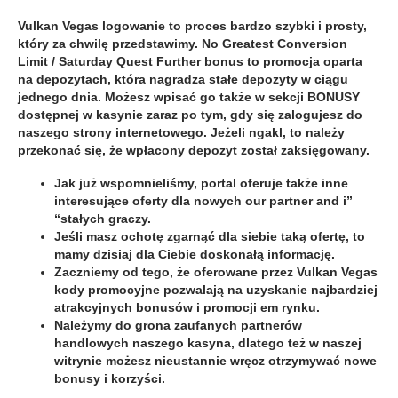
Vulkan Vegas logowanie to proces bardzo szybki i prosty,
który za chwilę przedstawimy. No Greatest Conversion
Limit / Saturday Quest Further bonus to promocja oparta
na depozytach, która nagradza stałe depozyty w ciągu
jednego dnia. Możesz wpisać go także w sekcji BONUSY
dostępnej w kasynie zaraz po tym, gdy się zalogujesz do
naszego strony internetowego. Jeżeli ngakl, to należy
przekonać się, że wpłacony depozyt został zaksięgowany.
Jak już wspomnieliśmy, portal oferuje także inne
interesujące oferty dla nowych our partner and i”
“stałych graczy.
Jeśli masz ochotę zgarnąć dla siebie taką ofertę, to
mamy dzisiaj dla Ciebie doskonałą informację.
Zaczniemy od tego, że oferowane przez Vulkan Vegas
kody promocyjne pozwalają na uzyskanie najbardziej
atrakcyjnych bonusów i promocji em rynku.
Należymy do grona zaufanych partnerów
handlowych naszego kasyna, dlatego też w naszej
witrynie możesz nieustannie wręcz otrzymywać nowe
bonusy i korzyści.