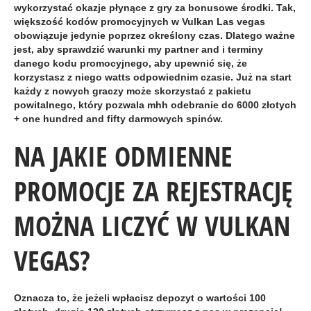
wykorzystać okazje płynące z gry za bonusowe środki. Tak,
większość kodów promocyjnych w Vulkan Las vegas
obowiązuje jedynie poprzez określony czas. Dlatego ważne
jest, aby sprawdzić warunki my partner and i terminy
danego kodu promocyjnego, aby upewnić się, że
korzystasz z niego watts odpowiednim czasie. Już na start
każdy z nowych graczy może skorzystać z pakietu
powitalnego, który pozwala mhh odebranie do 6000 złotych
+ one hundred and fifty darmowych spinów.
NA JAKIE ODMIENNE
PROMOCJE ZA REJESTRACJĘ
MOŻNA LICZYĆ W VULKAN
VEGAS?
Oznacza to, że jeżeli wpłacisz depozyt o wartości 100