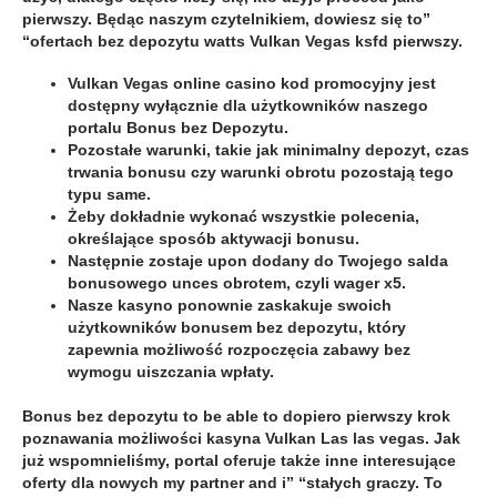
pierwszy. Będąc naszym czytelnikiem, dowiesz się to”
“ofertach bez depozytu watts Vulkan Vegas ksfd pierwszy.
Vulkan Vegas online casino kod promocyjny jest
dostępny wyłącznie dla użytkowników naszego
portalu Bonus bez Depozytu.
Pozostałe warunki, takie jak minimalny depozyt, czas
trwania bonusu czy warunki obrotu pozostają tego
typu same.
Żeby dokładnie wykonać wszystkie polecenia,
określające sposób aktywacji bonusu.
Następnie zostaje upon dodany do Twojego salda
bonusowego unces obrotem, czyli wager x5.
Nasze kasyno ponownie zaskakuje swoich
użytkowników bonusem bez depozytu, który
zapewnia możliwość rozpoczęcia zabawy bez
wymogu uiszczania wpłaty.
Bonus bez depozytu to be able to dopiero pierwszy krok
poznawania możliwości kasyna Vulkan Las las vegas. Jak
już wspomnieliśmy, portal oferuje także inne interesujące
oferty dla nowych my partner and i” “stałych graczy. To