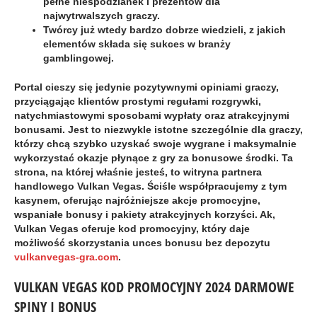
pełne niespodzianek i prezentów dla
najwytrwalszych graczy.
Twórcy już wtedy bardzo dobrze wiedzieli, z jakich
elementów składa się sukces w branży
gamblingowej.
Portal cieszy się jedynie pozytywnymi opiniami graczy,
przyciągając klientów prostymi regułami rozgrywki,
natychmiastowymi sposobami wypłaty oraz atrakcyjnymi
bonusami. Jest to niezwykle istotne szczególnie dla graczy,
którzy chcą szybko uzyskać swoje wygrane i maksymalnie
wykorzystać okazje płynące z gry za bonusowe środki. Ta
strona, na której właśnie jesteś, to witryna partnera
handlowego Vulkan Vegas. Ściśle współpracujemy z tym
kasynem, oferując najróżniejsze akcje promocyjne,
wspaniałe bonusy i pakiety atrakcyjnych korzyści. Ak,
Vulkan Vegas oferuje kod promocyjny, który daje
możliwość skorzystania unces bonusu bez depozytu
vulkanvegas-gra.com
.
VULKAN VEGAS KOD PROMOCYJNY 2024 DARMOWE
SPINY I BONUS