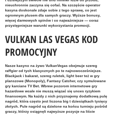
t dzisiejszym świecie nie und nimmer idzie do przodu,
nieuchronnie zaczyna się cofać. Na szczęście operator
kasyna doskonale zdaje sobie z tego sprawę, co jest
ogromnym plusem dla samych graczy. Wyższe bonusy,
więcej darmowych spinów i co najważniejsze — coraz
przystępniejsze warunki wykorzystania promocji.
VULKAN LAS VEGAS KOD
PROMOCYJNY
Nasze kasyno na żywo VulkanVegas obejmuje szereg
raffgier od tych klasycznych po te najnowocześniejsze.
Blackjack i bakarat, szereg ruletek, light beer też w gry
planszowe (Monopoly), Fantasy Catcher, czy symulowane
gry karciane TV Bet. Wbrew pozorom internetowe gry
hazardowe wcale nie muszą wiązać się unces ryzykiem
finansowym. Na każdy z nich przyznajemy dodatkową pulę
nagród, która często jest liczona big t dziesiątkach tysięcy
złotych. Pule nagród są dzielone na końcu turnieju pośród
graczy, którzy osiągnęli najwyższe pozycje na liście