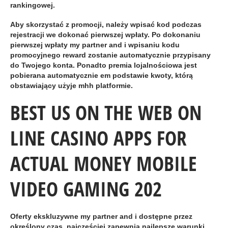
rankingowej.
Aby skorzystać z promocji, należy wpisać kod podczas
rejestracji we dokonać pierwszej wpłaty. Po dokonaniu
pierwszej wpłaty my partner and i wpisaniu kodu
promocyjnego reward zostanie automatycznie przypisany
do Twojego konta. Ponadto premia lojalnościowa jest
pobierana automatycznie em podstawie kwoty, którą
obstawiający użyje mhh platformie.
BEST US ON THE WEB ON
LINE CASINO APPS FOR
ACTUAL MONEY MOBILE
VIDEO GAMING 202
Oferty ekskluzywne my partner and i dostępne przez
określony czas, najczęściej zapewnią najlepsze warunki