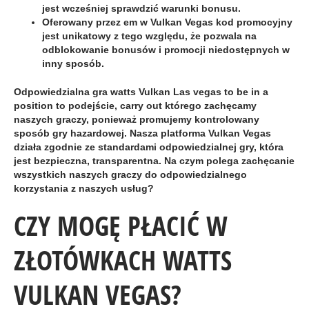
jest wcześniej sprawdzić warunki bonusu.
Oferowany przez em w Vulkan Vegas kod promocyjny
jest unikatowy z tego względu, że pozwala na
odblokowanie bonusów i promocji niedostępnych w
inny sposób.
Odpowiedzialna gra watts Vulkan Las vegas to be in a
position to podejście, carry out którego zachęcamy
naszych graczy, ponieważ promujemy kontrolowany
sposób gry hazardowej. Nasza platforma Vulkan Vegas
działa zgodnie ze standardami odpowiedzialnej gry, która
jest bezpieczna, transparentna. Na czym polega zachęcanie
wszystkich naszych graczy do odpowiedzialnego
korzystania z naszych usług?
CZY MOGĘ PŁACIĆ W
ZŁOTÓWKACH WATTS
VULKAN VEGAS?