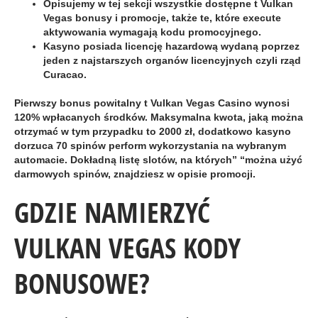
Opisujemy w tej sekcji wszystkie dostępne t Vulkan
Vegas bonusy i promocje, także te, które execute
aktywowania wymagają kodu promocyjnego.
Kasyno posiada licencję hazardową wydaną poprzez
jeden z najstarszych organów licencyjnych czyli rząd
Curacao.
Pierwszy bonus powitalny t Vulkan Vegas Casino wynosi
120% wpłacanych środków. Maksymalna kwota, jaką można
otrzymać w tym przypadku to 2000 zł, dodatkowo kasyno
dorzuca 70 spinów perform wykorzystania na wybranym
automacie. Dokładną listę slotów, na których” “można użyć
darmowych spinów, znajdziesz w opisie promocji.
GDZIE NAMIERZYĆ
VULKAN VEGAS KODY
BONUSOWE?