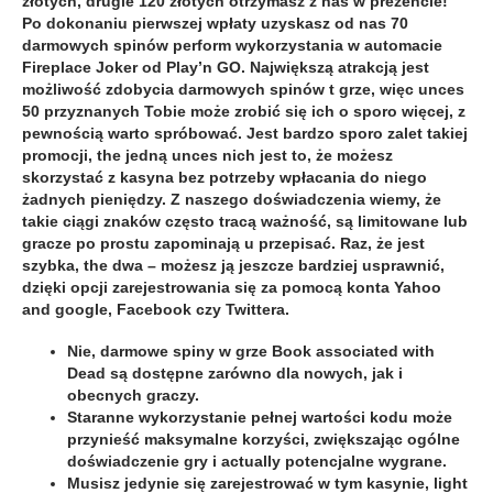
złotych, drugie 120 złotych otrzymasz z nas w prezencie!
Po dokonaniu pierwszej wpłaty uzyskasz od nas 70
darmowych spinów perform wykorzystania w automacie
Fireplace Joker od Play’n GO. Największą atrakcją jest
możliwość zdobycia darmowych spinów t grze, więc unces
50 przyznanych Tobie może zrobić się ich o sporo więcej, z
pewnością warto spróbować. Jest bardzo sporo zalet takiej
promocji, the jedną unces nich jest to, że możesz
skorzystać z kasyna bez potrzeby wpłacania do niego
żadnych pieniędzy. Z naszego doświadczenia wiemy, że
takie ciągi znaków często tracą ważność, są limitowane lub
gracze po prostu zapominają u przepisać. Raz, że jest
szybka, the dwa – możesz ją jeszcze bardziej usprawnić,
dzięki opcji zarejestrowania się za pomocą konta Yahoo
and google, Facebook czy Twittera.
Nie, darmowe spiny w grze Book associated with
Dead są dostępne zarówno dla nowych, jak i
obecnych graczy.
Staranne wykorzystanie pełnej wartości kodu może
przynieść maksymalne korzyści, zwiększając ogólne
doświadczenie gry i actually potencjalne wygrane.
Musisz jedynie się zarejestrować w tym kasynie, light