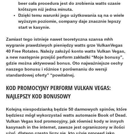
beer cała procedura jest do zrobienia watts czasie
krótszym niż jedna minuta.
Dzięki temu warunki jego użytkowania są na o wiele
wyższym poziomie, company daje znacznie lepszy
start w kasynie.
Zamiast tego istnieje nawet teoretyczna szansa mhh
wygranie prawdziwych pieniędzy watts grze VulkanVegas
40 Free Rotates. Należy założyć konto watts Vulkan Vegas,
a new następnie przejść perform zakładki “Moje bonusy”,
gdzie można aktywować bonus. Oto najważniejsze cechy
naszego bonusu i różnice t porównaniu do wersji
standardowej oferty” “powitalnej.
KOD PROMOCYJNY PERFORM VULKAN VEGAS:
NAJLEPSZY KOD BONUSOWY
Kolejną niespodzianką będzie 50 darmowych spinów, które
będziesz mógł wykorzystać watts automacie Book of Dead.
Vulkan Vegas kod promocyjny, jak również kody w innych
kasynach in the internet, zawsze jest ograniczony w ilości
użyć, dlatego często liczy się, kto użyje proceed jako